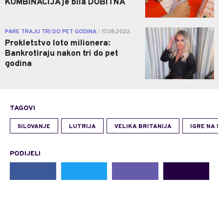
KOMBINACIJA je bila DOBITNA
0
PARE TRAJU TRI DO PET GODINA
17.08.2022.
|
Prokletstvo loto milionera:
Bankrotiraju nakon tri do pet
godina
TAGOVI
SILOVANJE
LUTRIJA
VELIKA BRITANIJA
IGRE NA 
PODIJELI