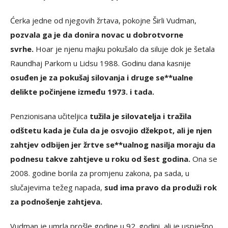
Ćerka jedne od njegovih žrtava, pokojne Širli Vudman,
pozvala ga je da donira novac u dobrotvorne
svrhe.
Hoar je njenu majku pokušalo da siluje dok je šetala
Raundhaj Parkom u Lidsu 1988. Godinu dana kasnije
osuđen je za pokušaj silovanja i druge se**ualne
delikte počinjene između 1973. i tada.
Penzionisana učiteljica
tužila je silovatelja i tražila
odštetu kada je čula da je osvojio džekpot, ali je njen
zahtjev odbijen jer žrtve se**ualnog nasilja moraju da
podnesu takve zahtjeve u roku od šest godina.
Ona se
2008. godine borila za promjenu zakona, pa sada, u
slučajevima težeg napada,
sud ima pravo da produži rok
za podnošenje zahtjeva.
Vudman je umrla prošle godine u 92. godini, ali je uspješno