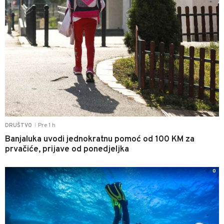
Pre 1 h
DRUŠTVO
|
Banjaluka uvodi jednokratnu pomoć od 100 KM za
prvačiće, prijave od ponedjeljka
0