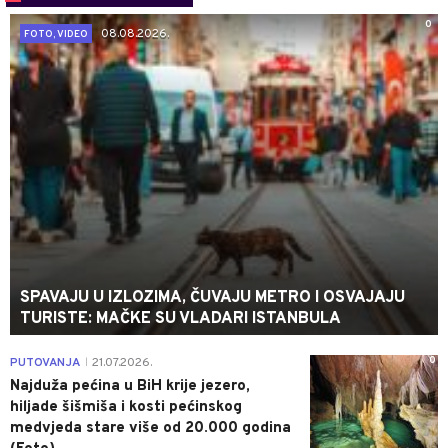
0
08.08.2026.
FOTO, VIDEO
SPAVAJU U IZLOZIMA, ČUVAJU METRO I OSVAJAJU
TURISTE: MAČKE SU VLADARI ISTANBULA
0
PUTOVANJA
21.07.2026.
|
Najduža pećina u BiH krije jezero,
hiljade šišmiša i kosti pećinskog
medvjeda stare više od 20.000 godina