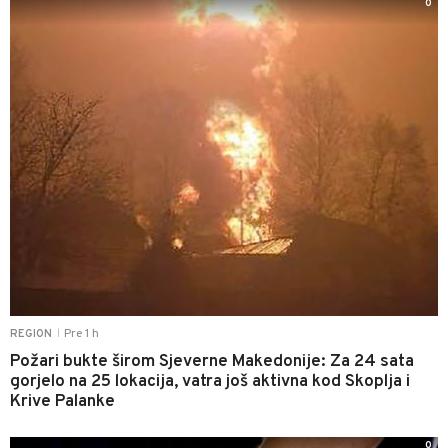
0
Pre 1 h
REGION
|
Požari bukte širom Sjeverne Makedonije: Za 24 sata
gorjelo na 25 lokacija, vatra još aktivna kod Skoplja i
Krive Palanke
0