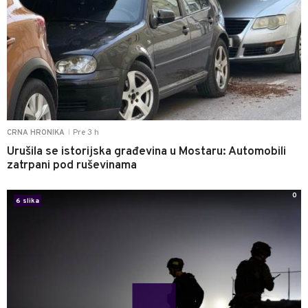
Pre 3 h
CRNA HRONIKA
|
Urušila se istorijska građevina u Mostaru: Automobili
zatrpani pod ruševinama
0
6 slika