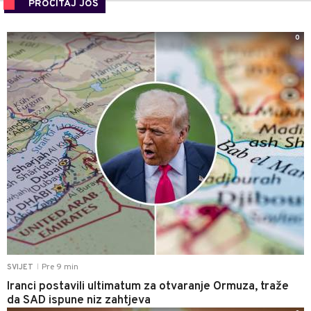
PROČITAJ JOŠ
0
Pre 9 min
SVIJET
|
Iranci postavili ultimatum za otvaranje Ormuza, traže
da SAD ispune niz zahtjeva