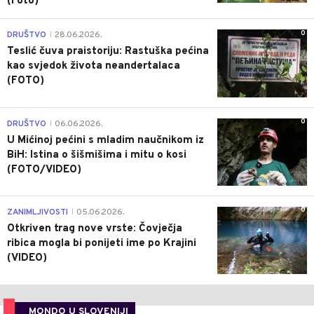
(Foto)
0
DRUŠTVO
28.06.2026.
|
Teslić čuva praistoriju: Rastuška pećina
kao svjedok života neandertalaca
(FOTO)
0
DRUŠTVO
06.06.2026.
|
U Mićinoj pećini s mladim naučnikom iz
BiH: Istina o šišmišima i mitu o kosi
(FOTO/VIDEO)
0
ZANIMLJIVOSTI
05.06.2026.
|
Otkriven trag nove vrste: Čovječja
ribica mogla bi ponijeti ime po Krajini
(VIDEO)
MONDO U SLOVENIJI