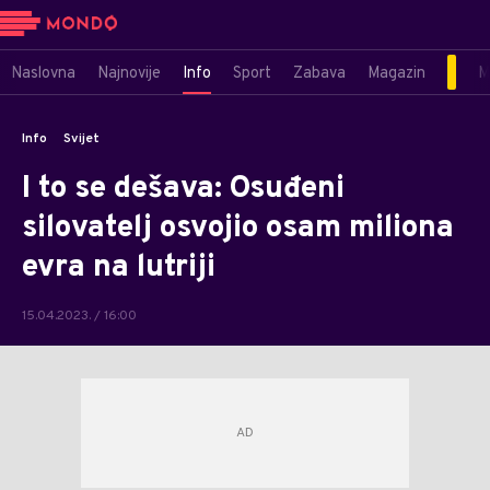
Naslovna
Najnovije
Info
Sport
Zabava
Magazin
M
Info
Svijet
I to se dešava: Osuđeni
silovatelj osvojio osam miliona
evra na lutriji
15.04.2023. / 16:00