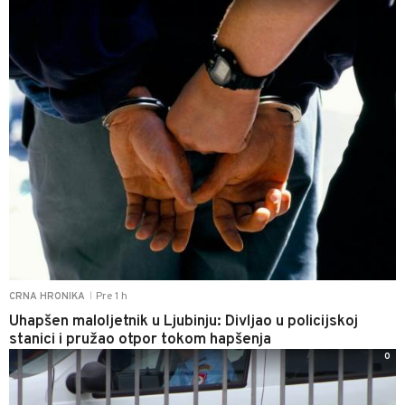
Pre 1 h
CRNA HRONIKA
|
Uhapšen maloljetnik u Ljubinju: Divljao u policijskoj
stanici i pružao otpor tokom hapšenja
0