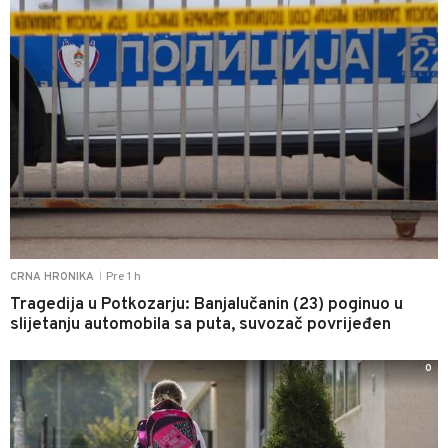
Pre 1 h
CRNA HRONIKA
|
Tragedija u Potkozarju: Banjalučanin (23) poginuo u
slijetanju automobila sa puta, suvozač povrijeđen
0