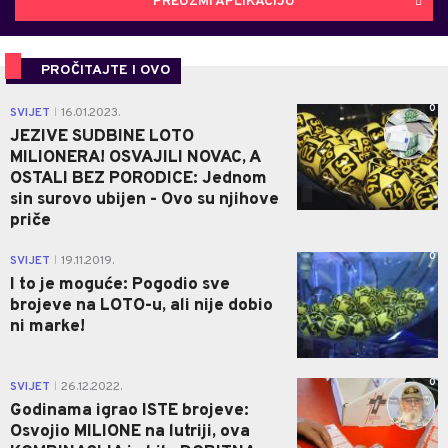
PREUZMI APLIKACIJU
PROČITAJTE I OVO
0
SVIJET
16.01.2023.
|
JEZIVE SUDBINE LOTO
MILIONERA! OSVAJILI NOVAC, A
OSTALI BEZ PORODICE: Jednom
sin surovo ubijen - Ovo su njihove
priče
0
SVIJET
19.11.2019.
|
I to je moguće: Pogodio sve
brojeve na LOTO-u, ali nije dobio
ni marke!
0
SVIJET
26.12.2022.
|
Godinama igrao ISTE brojeve:
Osvojio MILIONE na lutriji, ova