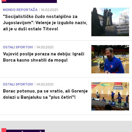
4
MONDO REPORTAŽA
16.02.2021.
|
"Socijalističko čudo nostalgično za
Jugoslavijom": Velenje je izgubilo naziv,
ali je u duši ostalo Titovo!
1
OSTALI SPORTOVI
14.02.2021.
|
Vujović poslije poraza na debiju: Igrači
Borca kasno shvatili da mogu!
3
OSTALI SPORTOVI
14.02.2021.
|
Borac potonuo, pa se vratio, ali Gorenje
dolazi u Banjaluku sa "plus četiri"!