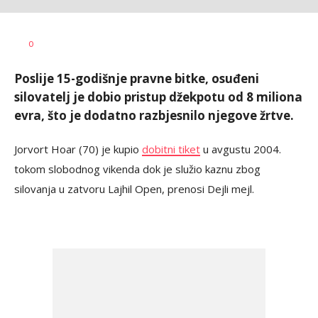
Vesna
AUTOR
0
Kerkez
Poslije 15-godišnje pravne bitke, osuđeni
silovatelj je dobio pristup džekpotu od 8 miliona
evra, što je dodatno razbjesnilo njegove žrtve.
Jorvort Hoar (70) je kupio
dobitni tiket
u avgustu 2004.
tokom slobodnog vikenda dok je služio kaznu zbog
silovanja u zatvoru Lajhil Open, prenosi Dejli mejl.