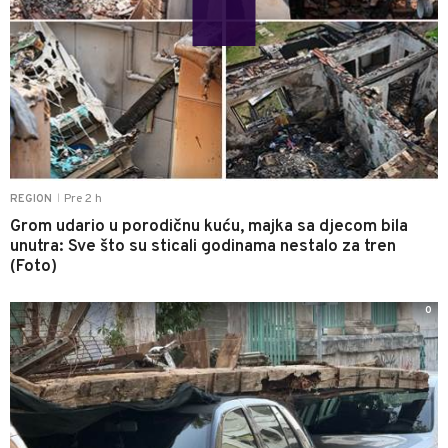
Pre 2 h
REGION
|
Grom udario u porodičnu kuću, majka sa djecom bila
unutra: Sve što su sticali godinama nestalo za tren
(Foto)
0