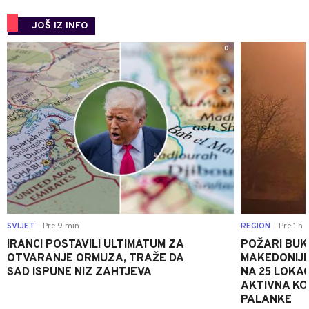
JOŠ IZ INFO
0
SVIJET
Pre 9 min
REGION
Pre 1 h
|
|
IRANCI POSTAVILI ULTIMATUM ZA
POŽARI BUK
OTVARANJE ORMUZA, TRAŽE DA
MAKEDONIJE
SAD ISPUNE NIZ ZAHTJEVA
NA 25 LOKAC
AKTIVNA KOD
PALANKE