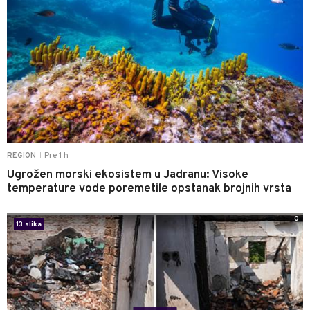
Pre 1 h
REGION
|
Ugrožen morski ekosistem u Jadranu: Visoke
temperature vode poremetile opstanak brojnih vrsta
0
13 slika