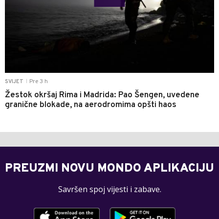
Pre 3 h
SVIJET
|
Žestok okršaj Rima i Madrida: Pao Šengen, uvedene
granične blokade, na aerodromima opšti haos
PREUZMI NOVU MONDO APLIKACIJU
Savršen spoj vijesti i zabave.