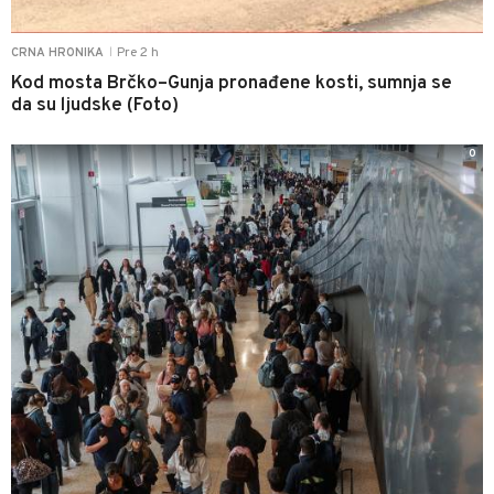
Pre 2 h
CRNA HRONIKA
|
Kod mosta Brčko–Gunja pronađene kosti, sumnja se
da su ljudske (Foto)
0