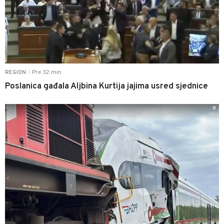
Pre 32 min
REGION
|
Poslanica gađala Aljbina Kurtija jajima usred sjednice
0