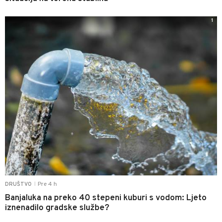
1
Pre 4 h
DRUŠTVO
|
Banjaluka na preko 40 stepeni kuburi s vodom: Ljeto
iznenadilo gradske službe?