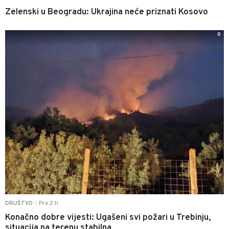
Zelenski u Beogradu: Ukrajina neće priznati Kosovo
0
Pre 2 h
DRUŠTVO
|
Konačno dobre vijesti: Ugašeni svi požari u Trebinju,
situacija na terenu stabilna