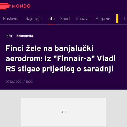
Naslovna
Najnovije
Info
Sport
Zabava
Magazin
M
Info
Ekonomija
Finci žele na banjalučki
aerodrom: Iz "Finnair-a" Vladi
RS stigao prijedlog o saradnji
07.12.2023. / 11:03