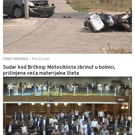
Pre 23 min
CRNA HRONIKA
|
Sudar kod Brčkog: Motociklista zbrinut u bolnici,
pričinjena veća materijalna šteta
0