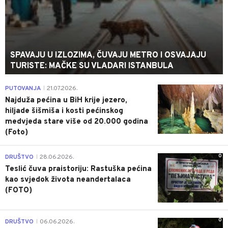
SPAVAJU U IZLOZIMA, ČUVAJU METRO I OSVAJAJU
TURISTE: MAČKE SU VLADARI ISTANBULA
0
PUTOVANJA
21.07.2026.
|
Najduža pećina u BiH krije jezero,
hiljade šišmiša i kosti pećinskog
medvjeda stare više od 20.000 godina
(Foto)
0
DRUŠTVO
28.06.2026.
|
Teslić čuva praistoriju: Rastuška pećina
kao svjedok života neandertalaca
(FOTO)
0
DRUŠTVO
06.06.2026.
|