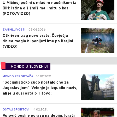
U Mićinoj pećini s mladim naučnikom iz
BiH: Istina o šišmišima i mitu o kosi
(FOTO/VIDEO)
0
ZANIMLJIVOSTI
05.06.2026.
|
Otkriven trag nove vrste: Čovječja
ribica mogla bi ponijeti ime po Krajini
(VIDEO)
MONDO U SLOVENIJI
4
MONDO REPORTAŽA
16.02.2021.
|
"Socijalističko čudo nostalgično za
Jugoslavijom": Velenje je izgubilo naziv,
ali je u duši ostalo Titovo!
1
OSTALI SPORTOVI
14.02.2021.
|
Vujović poslije poraza na debiju: Igrači