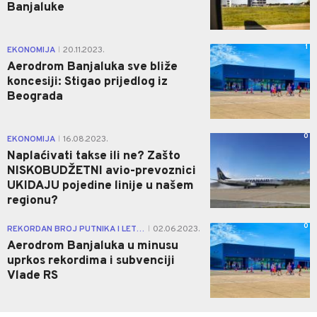
Banjaluke
1
EKONOMIJA
20.11.2023.
|
Aerodrom Banjaluka sve bliže
koncesiji: Stigao prijedlog iz
Beograda
0
EKONOMIJA
16.08.2023.
|
Naplaćivati takse ili ne? Zašto
NISKOBUDŽETNI avio-prevoznici
UKIDAJU pojedine linije u našem
regionu?
0
REKORDAN BROJ PUTNIKA I LETOVA
02.06.2023.
|
Aerodrom Banjaluka u minusu
uprkos rekordima i subvenciji
Vlade RS