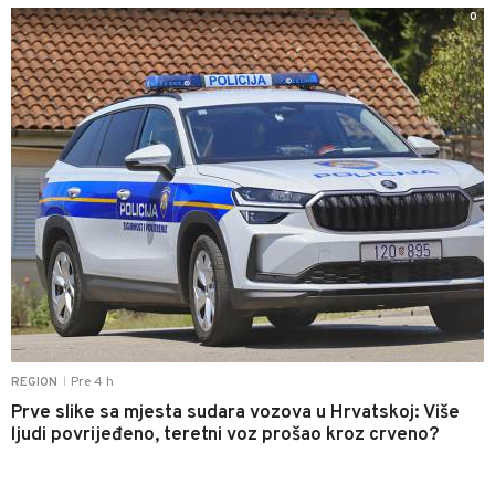
0
Pre 4 h
REGION
|
Prve slike sa mjesta sudara vozova u Hrvatskoj: Više
ljudi povrijeđeno, teretni voz prošao kroz crveno?