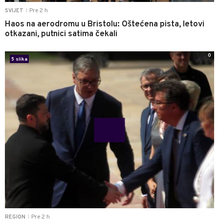
Pre 2 h
SVIJET
|
Haos na aerodromu u Bristolu: Oštećena pista, letovi
otkazani, putnici satima čekali
0
5 slika
Pre 2 h
REGION
|