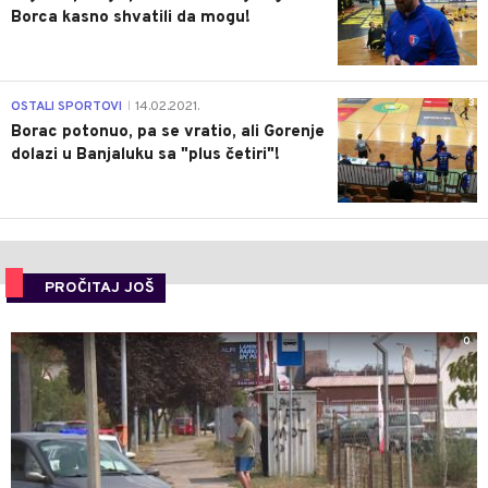
Borca kasno shvatili da mogu!
3
OSTALI SPORTOVI
14.02.2021.
|
Borac potonuo, pa se vratio, ali Gorenje
dolazi u Banjaluku sa "plus četiri"!
PROČITAJ JOŠ
0