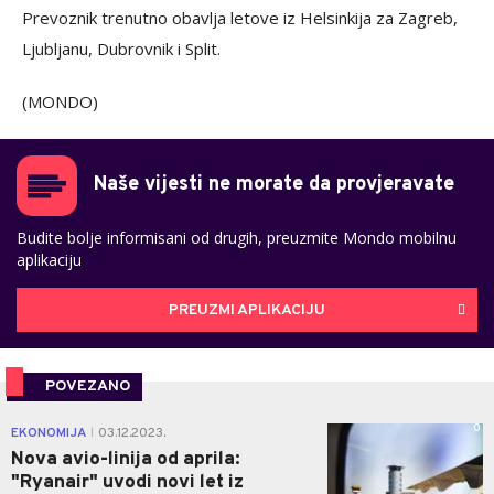
Prevoznik trenutno obavlja letove iz Helsinkija za Zagreb,
Ljubljanu, Dubrovnik i Split.
(MONDO)
Naše vijesti ne morate da provjeravate
Budite bolje informisani od drugih, preuzmite Mondo mobilnu
aplikaciju
PREUZMI APLIKACIJU
POVEZANO
0
EKONOMIJA
03.12.2023.
|
Nova avio-linija od aprila:
"Ryanair" uvodi novi let iz