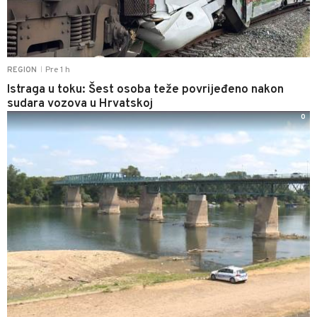
Pre 1 h
REGION
|
Istraga u toku: Šest osoba teže povrijeđeno nakon
sudara vozova u Hrvatskoj
0