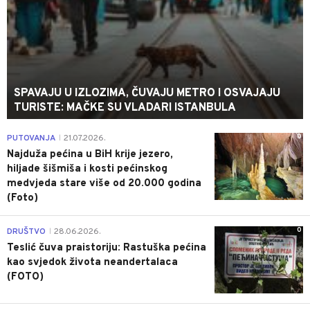
SPAVAJU U IZLOZIMA, ČUVAJU METRO I OSVAJAJU
TURISTE: MAČKE SU VLADARI ISTANBULA
0
PUTOVANJA
21.07.2026.
|
Najduža pećina u BiH krije jezero,
hiljade šišmiša i kosti pećinskog
medvjeda stare više od 20.000 godina
(Foto)
0
DRUŠTVO
28.06.2026.
|
Teslić čuva praistoriju: Rastuška pećina
kao svjedok života neandertalaca
(FOTO)