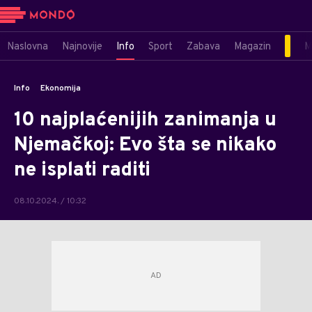
Naslovna
Najnovije
Info
Sport
Zabava
Magazin
M
Info
Ekonomija
10 najplaćenijih zanimanja u
Njemačkoj: Evo šta se nikako
ne isplati raditi
08.10.2024. / 10:32