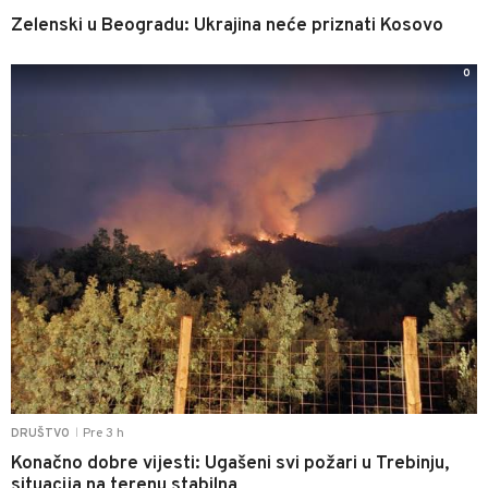
Zelenski u Beogradu: Ukrajina neće priznati Kosovo
0
Pre 3 h
DRUŠTVO
|
Konačno dobre vijesti: Ugašeni svi požari u Trebinju,
situacija na terenu stabilna