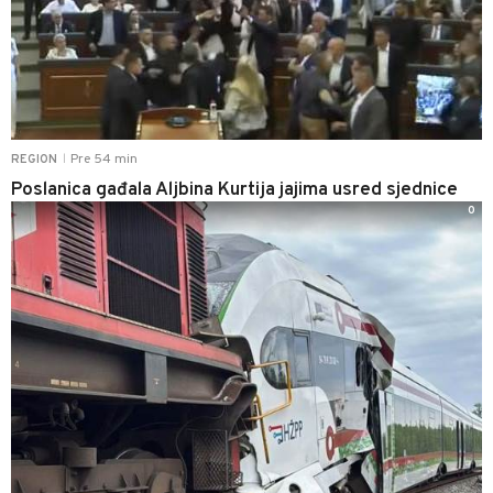
Pre 54 min
REGION
|
Poslanica gađala Aljbina Kurtija jajima usred sjednice
0