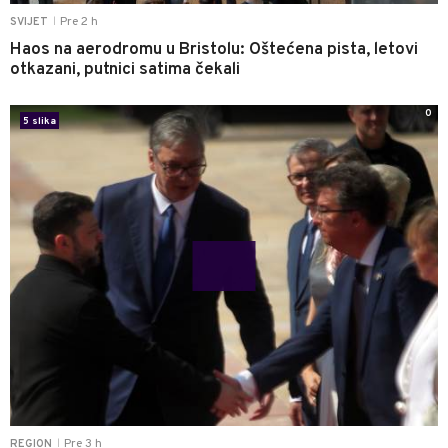
Pre 2 h
SVIJET
|
Haos na aerodromu u Bristolu: Oštećena pista, letovi
otkazani, putnici satima čekali
0
5 slika
Pre 3 h
REGION
|