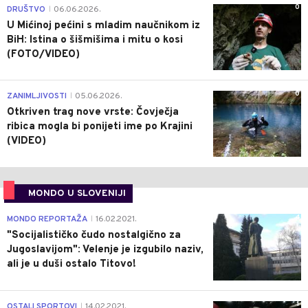
0
DRUŠTVO
06.06.2026.
|
U Mićinoj pećini s mladim naučnikom iz
BiH: Istina o šišmišima i mitu o kosi
(FOTO/VIDEO)
0
ZANIMLJIVOSTI
05.06.2026.
|
Otkriven trag nove vrste: Čovječja
ribica mogla bi ponijeti ime po Krajini
(VIDEO)
MONDO U SLOVENIJI
4
MONDO REPORTAŽA
16.02.2021.
|
"Socijalističko čudo nostalgično za
Jugoslavijom": Velenje je izgubilo naziv,
ali je u duši ostalo Titovo!
1
OSTALI SPORTOVI
14.02.2021.
|