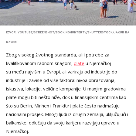
IZVOR: YOUTUBE/SCREENSHOT/BOOKINGHUNTERTV/SHUTTERSTOCK/JAKUB BA
RZYCKI
Zbog visokog životnog standarda, ali i potrebe za
kvalifikovanom radnom snagom,
plate
u Njemačkoj
su među najvišim u Evropi, ali variraju od industrije do
industrije i zavise od više faktora: nivoa obrazovanja,
iskustva, lokacije, veličine kompanije. U manjim gradovima
plate mogu biti nešto niže, dok u finansijskim centrima kao
što su Berlin, Minhen i Frankfurt plate često nadmašuju
nacionalni prosjek. Mnogi ljudi iz drugih zemalja, uključujući i
balkanske, odlučuju da svoju karijeru razvijaju upravo u
Njemačkoj.