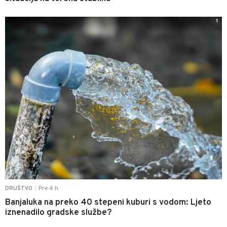
1
Pre 4 h
DRUŠTVO
|
Banjaluka na preko 40 stepeni kuburi s vodom: Ljeto
iznenadilo gradske službe?