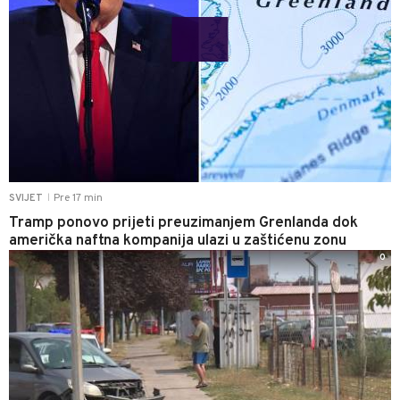
Pre 17 min
SVIJET
|
Tramp ponovo prijeti preuzimanjem Grenlanda dok
američka naftna kompanija ulazi u zaštićenu zonu
0