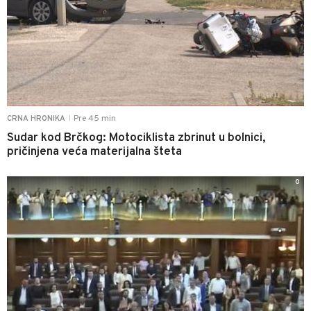
Pre 45 min
CRNA HRONIKA
|
Sudar kod Brčkog: Motociklista zbrinut u bolnici,
pričinjena veća materijalna šteta
0