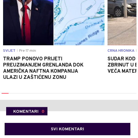
SVIJET
Pre 17 min
CRNA HRONIKA
|
|
TRAMP PONOVO PRIJETI
SUDAR KOD 
PREUZIMANJEM GRENLANDA DOK
ZBRINUT U B
AMERIČKA NAFTNA KOMPANIJA
VEĆA MATER
ULAZI U ZAŠTIĆENU ZONU
KOMENTARI
0
SVI KOMENTARI