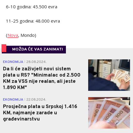
6-10 godina: 45.500 evra
11-25 godina: 48.000 evra
(
Nova
, Mondo)
MOŽDA ĆE VAS ZANIMATI
2
EKONOMIJA
28.08.2024.
|
Da li će zaživjeti novi sistem
plata u RS? "Minimalac od 2.500
KM za VSS nije realan, ali jeste
1.890 KM"
0
EKONOMIJA
22.08.2024.
|
Prosječna plata u Srpskoj 1.416
KM, najmanje zarade u
građevinarstvu