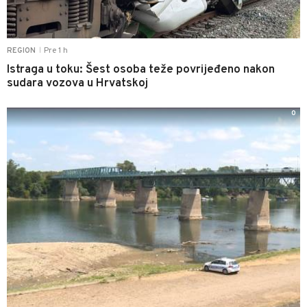
Pre 1 h
REGION
|
Istraga u toku: Šest osoba teže povrijeđeno nakon
sudara vozova u Hrvatskoj
0