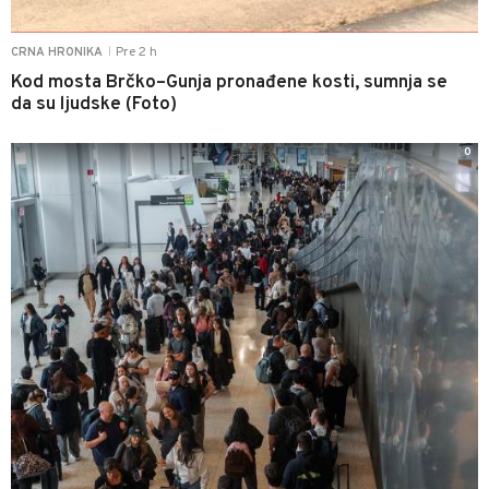
Pre 2 h
CRNA HRONIKA
|
Kod mosta Brčko–Gunja pronađene kosti, sumnja se
da su ljudske (Foto)
0