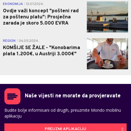
0
EKONOMIJA
12.07.2024.
|
Ovdje važi koncept "pošteni rad
za poštenu platu": Prosječna
zarada je skoro 5.000 EVRA
0
REGION
06.05.2024.
|
KOMŠIJE SE ŽALE - "Konobarima
plata 1.200€, u Austriji 3.000€"
Naše vijesti ne morate da provjeravate
Budite bolje informisani od drugih, preuzmite Mondo mobilnu
aplikaciju
PREUZMI APLIKACIJU