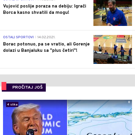
Vujović poslije poraza na debiju: Igrači
Borca kasno shvatili da mogu!
3
OSTALI SPORTOVI
14.02.2021.
|
Borac potonuo, pa se vratio, ali Gorenje
dolazi u Banjaluku sa "plus četiri"!
PROČITAJ JOŠ
0
4 slika