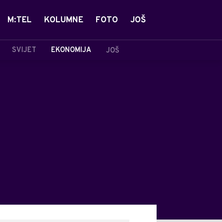
M:TEL
KOLUMNE
FOTO
JOŠ
SVIJET
EKONOMIJA
JOŠ