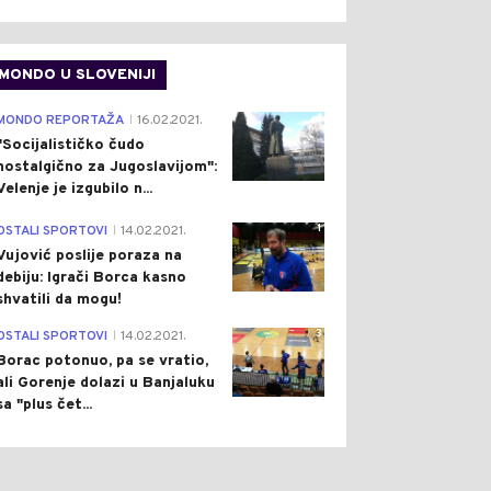
MONDO U SLOVENIJI
4
MONDO REPORTAŽA
16.02.2021.
|
"Socijalističko čudo
nostalgično za Jugoslavijom":
Velenje je izgubilo n...
1
OSTALI SPORTOVI
14.02.2021.
|
Vujović poslije poraza na
debiju: Igrači Borca kasno
shvatili da mogu!
3
OSTALI SPORTOVI
14.02.2021.
|
Borac potonuo, pa se vratio,
ali Gorenje dolazi u Banjaluku
sa "plus čet...