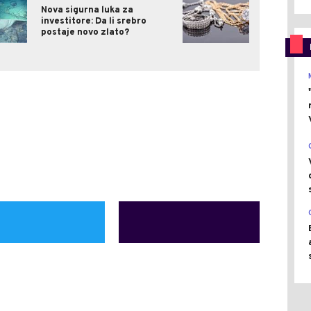
Nova sigurna luka za
investitore: Da li srebro
postaje novo zlato?