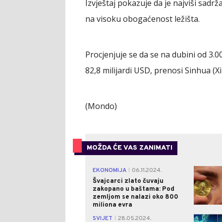
Izvještaj pokazuje da je najviši sadrž
na visoku obogaćenost ležišta.
Procjenjuje se da se na dubini od 3.0
82,8 milijardi USD, prenosi Sinhua (X
(Mondo)
MOŽDA ĆE VAS ZANIMATI
EKONOMIJA
06.11.2024.
|
Švajcarci zlato čuvaju
zakopano u baštama: Pod
zemljom se nalazi oko 800
miliona evra
SVIJET
28.05.2024.
|