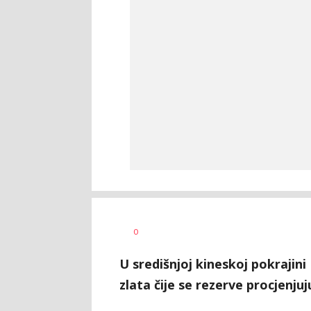
Dušan
AUTOR
0
Volaš
U središnjoj kineskoj pokrajin
zlata čije se rezerve procjenjuj