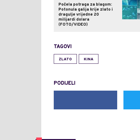
Počela potraga za blagom:
Potonula galija krije zlato i
dragulje vrijedne 20
milijardi dolara
(FOTO/VIDEO)
TAGOVI
ZLATO
KINA
PODIJELI