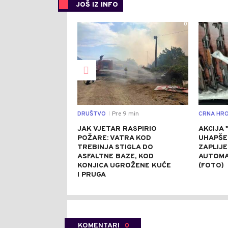
JOŠ IZ INFO
0
DRUŠTVO
Pre 9 min
CRNA HRO
|
JAK VJETAR RASPIRIO
AKCIJA 
POŽARE: VATRA KOD
UHAPŠE
TREBINJA STIGLA DO
ZAPLIJ
ASFALTNE BAZE, KOD
AUTOMA
KONJICA UGROŽENE KUĆE
(FOTO)
I PRUGA
KOMENTARI
0