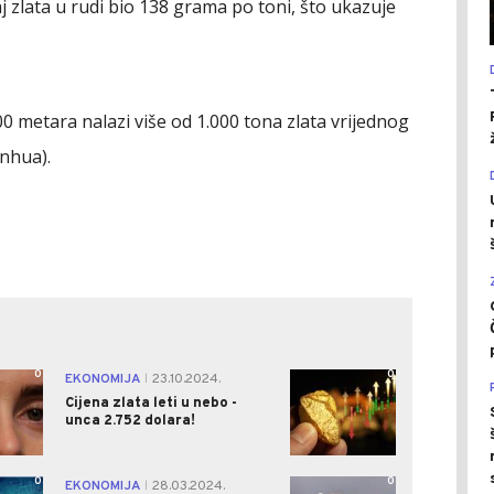
aj zlata u rudi bio 138 grama po toni, što ukazuje
00 metara nalazi više od 1.000 tona zlata vrijednog
inhua).
0
0
EKONOMIJA
23.10.2024.
|
Cijena zlata leti u nebo -
unca 2.752 dolara!
0
0
EKONOMIJA
28.03.2024.
|