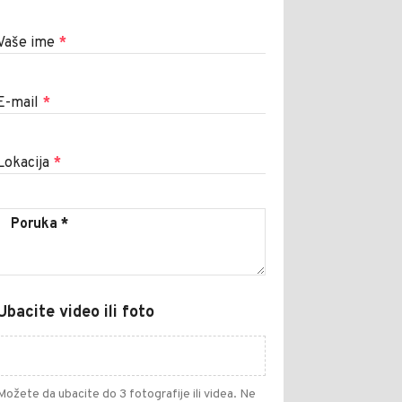
Vaše ime
*
E-mail
*
Lokacija
*
Ubacite video ili foto
Možete da ubacite do 3 fotografije ili videa. Ne