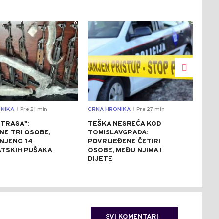
0
0
NIKA
Pre 21 min
CRNA HRONIKA
Pre 27 min
DRU
|
|
"TRASA":
TEŠKA NESREĆA KOD
PRI
NE TRI OSOBE,
TOMISLAVGRADA:
POP
ENJENO 14
POVRIJEĐENE ČETIRI
ZAŠ
TSKIH PUŠAKA
OSOBE, MEĐU NJIMA I
DIJETE
SVI KOMENTARI