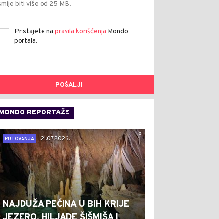
smije biti više od 25 MB.
Pristajete na
pravila korišćenja
Mondo
portala.
POŠALJI
MONDO REPORTAŽE
0
21.07.2026.
PUTOVANJA
NAJDUŽA PEĆINA U BIH KRIJE
JEZERO, HILJADE ŠIŠMIŠA I