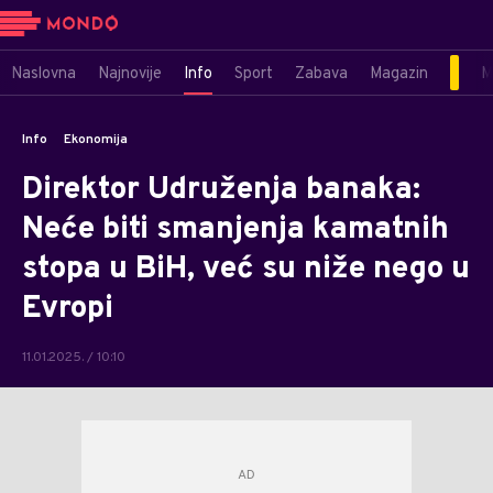
Naslovna
Najnovije
Info
Sport
Zabava
Magazin
M
Info
Ekonomija
Direktor Udruženja banaka:
Neće biti smanjenja kamatnih
stopa u BiH, već su niže nego u
Evropi
11.01.2025. / 10:10