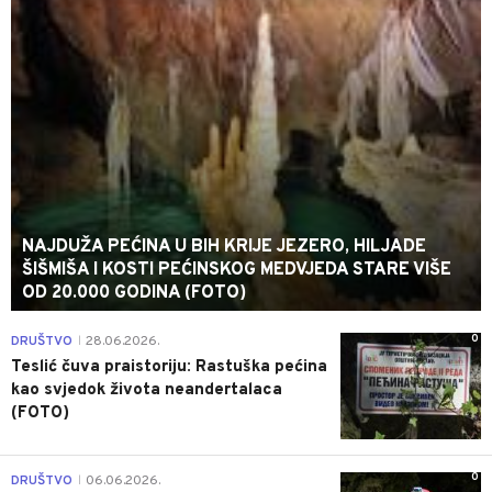
NAJDUŽA PEĆINA U BIH KRIJE JEZERO, HILJADE
ŠIŠMIŠA I KOSTI PEĆINSKOG MEDVJEDA STARE VIŠE
OD 20.000 GODINA (FOTO)
0
DRUŠTVO
28.06.2026.
|
Teslić čuva praistoriju: Rastuška pećina
kao svjedok života neandertalaca
(FOTO)
0
DRUŠTVO
06.06.2026.
|