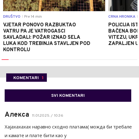
DRUŠTVO
Pre 14 min
CRNA HRONIKA
|
|
VJETAR PONOVO RAZBUKTAO
POLICIJA I
VATRU PA JE VATROGASCI
BAČENA BOM
SAVLADALI: POŽAR IZNAD SELA
VITEZU, UKR
LUKA KOD TREBINJA STAVLJEN POD
ZAPALJEN U
KONTROLU
KOMENTARI
1
SVI KOMENTARI
Алекса
11.01.2025. / 10:36
Хајахахахах наравно сходно платама( можда би требале
и камате и плате бити као у