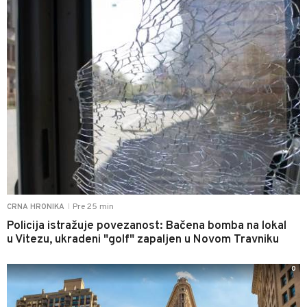
Pre 25 min
CRNA HRONIKA
|
Policija istražuje povezanost: Bačena bomba na lokal
u Vitezu, ukradeni "golf" zapaljen u Novom Travniku
0