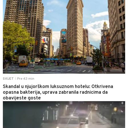
Pre 43 min
SVIJET
|
Skandal u njujorškom luksuznom hotelu: Otkrivena
opasna bakterija, uprava zabranila radnicima da
obavijeste goste
0