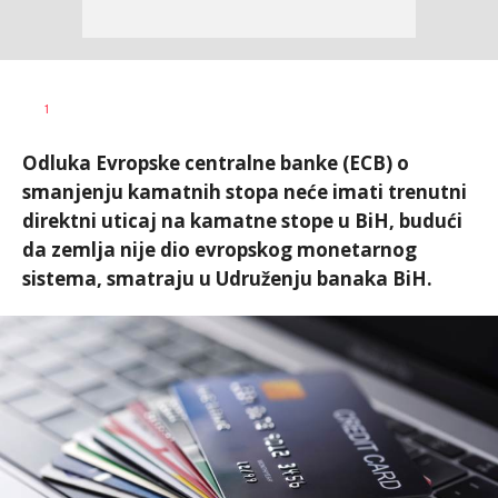
Željko
AUTOR
1
Svitlica
Odluka Evropske centralne banke (ECB) o
smanjenju kamatnih stopa neće imati trenutni
direktni uticaj na kamatne stope u BiH, budući
da zemlja nije dio evropskog monetarnog
sistema, smatraju u Udruženju banaka BiH.