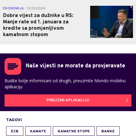
0
EKONOMIJA
02.12.2024.
|
Dobra vijest za dužnike u RS:
Manje rate od 1. januara za
kredite sa promjenljivom
kamatnom stopom
Naše vijesti ne morate da provjeravate
Budite bolje informisani od drugih, preuzmite Mondo mobilnu
aplikaciju
PREUZMI APLIKACIJU
TAGOVI
ECB
KAMATE
KAMATNE STOPE
BANKE