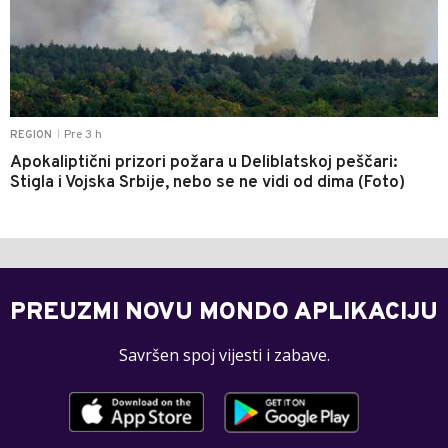
Pre 3 h
REGION
|
Apokaliptični prizori požara u Deliblatskoj peščari:
Stigla i Vojska Srbije, nebo se ne vidi od dima (Foto)
PREUZMI NOVU MONDO APLIKACIJU
Savršen spoj vijesti i zabave.