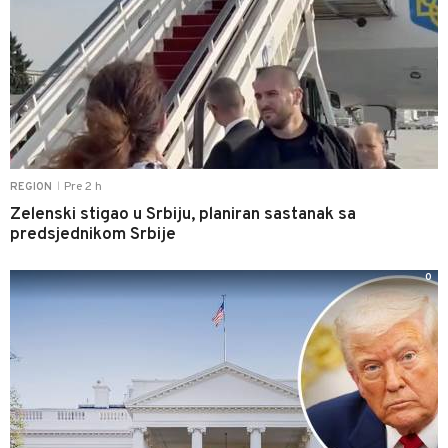
Pre 2 h
REGION
|
Zelenski stigao u Srbiju, planiran sastanak sa
predsjednikom Srbije
0