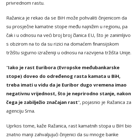
privrednom rastu.
Ražanica je rekao da se BiH može pohvaliti činjenicom da
su prosječne kamatne stope među najnižim u regionu, pa
čak i u odnosu na veći broj broj članica EU, što je zanimljivo
s obzirom na to da su rizici na domaćem finansijskom
tržištu sigurno izraženiji u odnosu na razvijena tržišta Unije.
"
Iako je rast Euribora (Evropske međubankarske
stope) doveo do određenog rasta kamata u BiH,
treba imati u vidu da je Euribor dugo vremena imao
negativnu vrijednost, što je neprirodno stanje, nakon
čega je zabilježio značajan rast
", pojasnio je Ražanica za
agenciju Srna.
Uprkos tome, kaže Ražanica, rast kamatnih stopa u BiH bio
znatno manji zahvaljujući činjenici da su mnoge banke