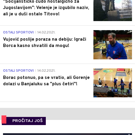
"Socijalističko čudo nostalgično za
Jugoslavijom": Velenje je izgubilo naziv,
ali je u duši ostalo Titovo!
1
OSTALI SPORTOVI
14.02.2021.
|
Vujović poslije poraza na debiju: Igrači
Borca kasno shvatili da mogu!
3
OSTALI SPORTOVI
14.02.2021.
|
Borac potonuo, pa se vratio, ali Gorenje
dolazi u Banjaluku sa "plus četiri"!
PROČITAJ JOŠ