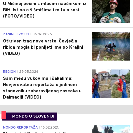
U Mićinoj pećini s mladim naučnikom iz
BiH: Istina o šišmišima i mitu o kosi
(FOTO/VIDEO)
0
ZANIMLJIVOSTI
05.06.2026.
|
Otkriven trag nove vrste: Čovječja
ribica mogla bi ponijeti ime po Krajini
(VIDEO)
0
REGION
29.05.2026.
|
Sam među vukovima i šakalima:
Nevjerovatna reportaža o jedinom
stanovniku zaboravljenog zaseoka u
Dalmaciji (VIDEO)
MONDO U SLOVENIJI
4
MONDO REPORTAŽA
16.02.2021.
|