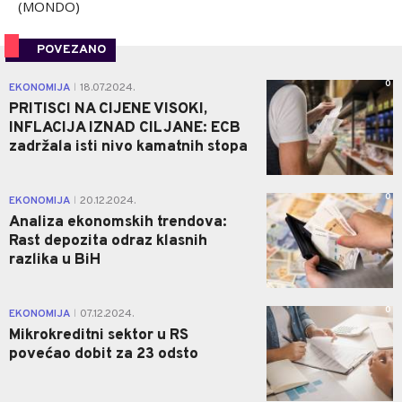
(MONDO)
POVEZANO
0
EKONOMIJA
18.07.2024.
|
PRITISCI NA CIJENE VISOKI,
INFLACIJA IZNAD CILJANE: ECB
zadržala isti nivo kamatnih stopa
0
EKONOMIJA
20.12.2024.
|
Analiza ekonomskih trendova:
Rast depozita odraz klasnih
razlika u BiH
0
EKONOMIJA
07.12.2024.
|
Mikrokreditni sektor u RS
povećao dobit za 23 odsto