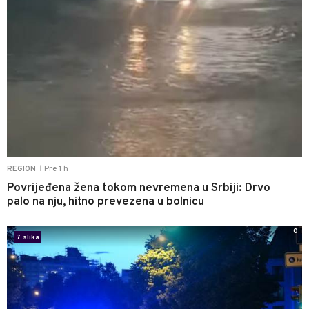
Pre 1 h
REGION
|
Povrijeđena žena tokom nevremena u Srbiji: Drvo
palo na nju, hitno prevezena u bolnicu
0
7 slika