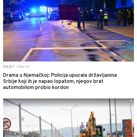
Pre 1 h
SVIJET
|
Drama u Njemačkoj: Policija upucala državljanina
Srbije koji ih je napao lopatom, njegov brat
automobilom probio kordon
0