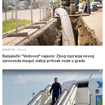
Pre 1 h
DRUŠTVO
|
Banjalučki "Vodovod" najavio: Zbog ispiranja novog
cjevovoda moguć slabiji pritisak vode u gradu
0