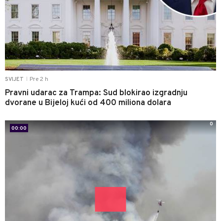
Pre 2 h
SVIJET
|
Pravni udarac za Trampa: Sud blokirao izgradnju
dvorane u Bijeloj kući od 400 miliona dolara
0
00:00