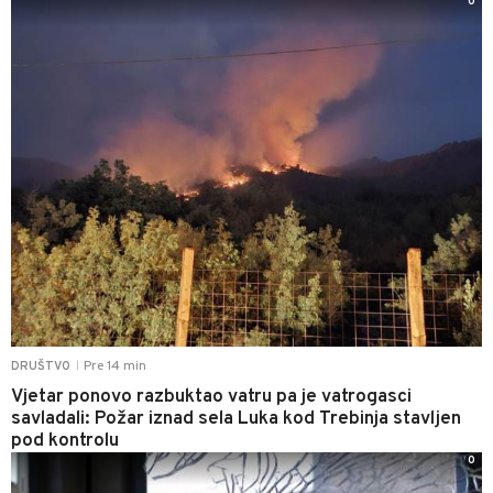
0
Pre 14 min
DRUŠTVO
|
Vjetar ponovo razbuktao vatru pa je vatrogasci
savladali: Požar iznad sela Luka kod Trebinja stavljen
pod kontrolu
0