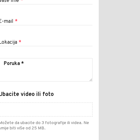
Vaše ime
*
E-mail
*
Lokacija
*
Ubacite video ili foto
Možete da ubacite do 3 fotografije ili videa. Ne
smije biti više od 25 MB.