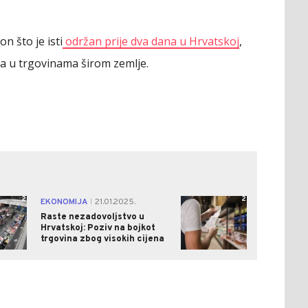
n što je isti
održan prije dva dana u Hrvatskoj
,
ta u trgovinama širom zemlje.
2
2
EKONOMIJA
21.01.2025.
|
Raste nezadovoljstvo u
Hrvatskoj: Poziv na bojkot
trgovina zbog visokih cijena