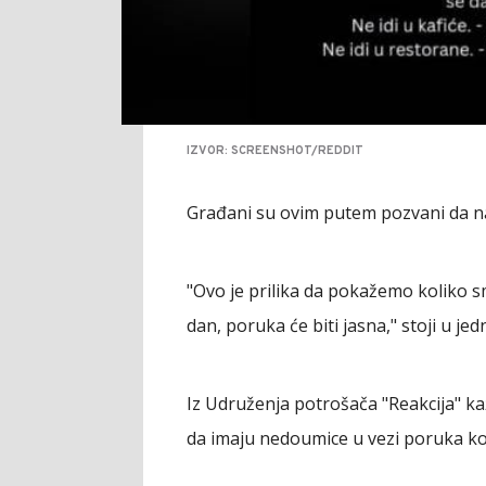
IZVOR: SCREENSHOT/REDDIT
Građani su ovim putem pozvani da na 
"Ovo je prilika da pokažemo koliko s
dan, poruka će biti jasna," stoji u 
Iz Udruženja potrošača "Reakcija" kaž
da imaju nedoumice u vezi poruka ko