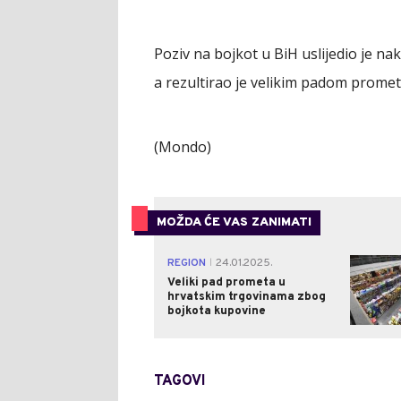
Poziv na bojkot u BiH uslijedio je nako
a rezultirao je velikim padom prome
(Mondo)
MOŽDA ĆE VAS ZANIMATI
REGION
24.01.2025.
|
Veliki pad prometa u
hrvatskim trgovinama zbog
bojkota kupovine
TAGOVI