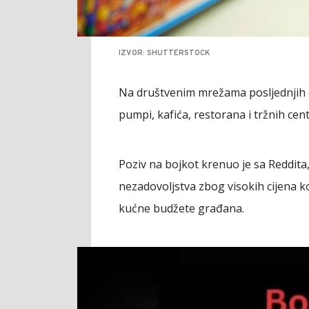
IZVOR: SHUTTERSTOCK
Na društvenim mrežama posljednjih d
pumpi, kafića, restorana i tržnih cen
Poziv na bojkot krenuo je sa Reddita,
nezadovoljstva zbog visokih cijena ko
kućne budžete građana.