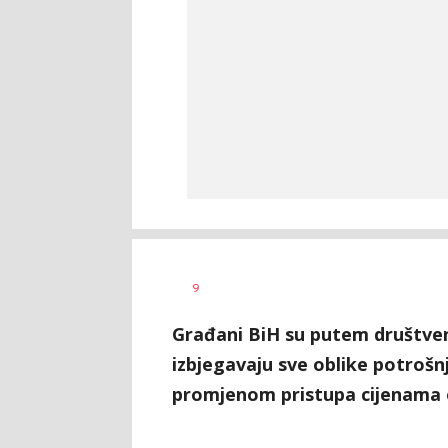
Dragana
AUTOR
9
Božić
Građani BiH su putem društven
izbjegavaju sve oblike potrošn
promjenom pristupa cijenama o