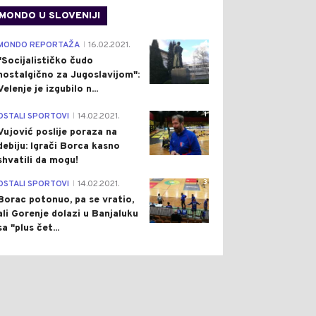
MONDO U SLOVENIJI
4
MONDO REPORTAŽA
16.02.2021.
|
"Socijalističko čudo
nostalgično za Jugoslavijom":
Velenje je izgubilo n...
1
OSTALI SPORTOVI
14.02.2021.
|
Vujović poslije poraza na
debiju: Igrači Borca kasno
shvatili da mogu!
3
OSTALI SPORTOVI
14.02.2021.
|
Borac potonuo, pa se vratio,
ali Gorenje dolazi u Banjaluku
sa "plus čet...