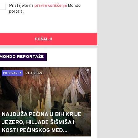
Pristajete na
pravila korišćenja
Mondo
portala.
POŠALJI
MONDO REPORTAŽE
0
21.07.2026.
PUTOVANJA
NAJDUŽA PEĆINA U BIH KRIJE
JEZERO, HILJADE ŠIŠMIŠA I
KOSTI PEĆINSKOG MED...