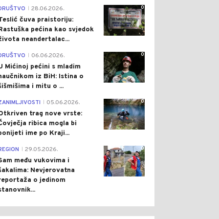
0
DRUŠTVO
28.06.2026.
|
Teslić čuva praistoriju:
Rastuška pećina kao svjedok
života neandertalac...
0
DRUŠTVO
06.06.2026.
|
U Mićinoj pećini s mladim
naučnikom iz BiH: Istina o
šišmišima i mitu o ...
0
ZANIMLJIVOSTI
05.06.2026.
|
Otkriven trag nove vrste:
Čovječja ribica mogla bi
ponijeti ime po Kraji...
0
REGION
29.05.2026.
|
Sam među vukovima i
šakalima: Nevjerovatna
reportaža o jedinom
stanovnik...