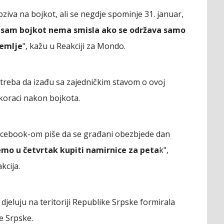
iva na bojkot, ali se negdje spominje 31. januar,
,
sam bojkot nema smisla ako se održava samo
zemlje
", kažu u Reakciji za Mondo.
treba da izađu sa zajedničkim stavom o ovoj
i koraci nakon bojkota.
Facebook-om piše da se građani obezbjede dan
emo u četvrtak kupiti namirnice za peta
k",
kcija.
jeluju na teritoriji Republike Srpske formirala
e Srpske.