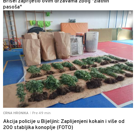
Brisel zaprijetio ovim državama zbog "zlatnih
pasoša"
0
Pre 49 min
CRNA HRONIKA
|
Akcija policije u Bijeljini: Zaplijenjeni kokain i više od
200 stabljika konoplje (FOTO)