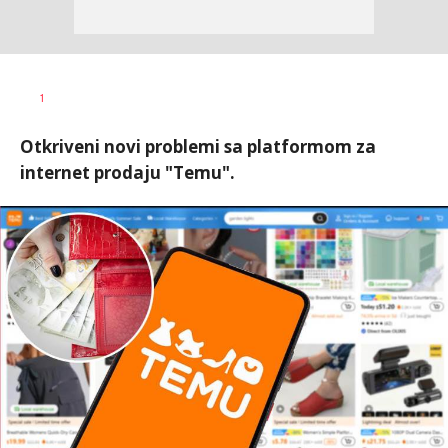
Aleksandar
AUTOR
1
Blagić
Otkriveni novi problemi sa platformom za
internet prodaju "Temu".