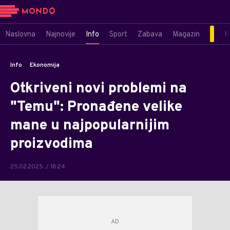
Naslovna
Najnovije
Info
Sport
Zabava
Magazin
M
Info
Ekonomija
Otkriveni novi problemi na
"Temu": Pronađene velike
mane u najpopularnijim
proizvodima
25.02.2025. / 18:24