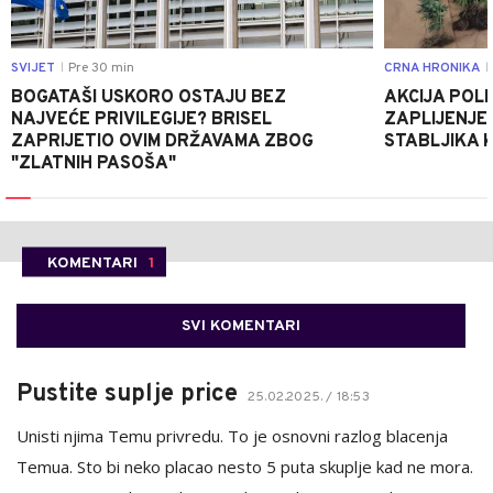
SVIJET
Pre 30 min
CRNA HRONIKA
|
|
BOGATAŠI USKORO OSTAJU BEZ
AKCIJA POLIC
NAJVEĆE PRIVILEGIJE? BRISEL
ZAPLIJENJEN
ZAPRIJETIO OVIM DRŽAVAMA ZBOG
STABLJIKA 
"ZLATNIH PASOŠA"
KOMENTARI
1
SVI KOMENTARI
Pustite suplje price
25.02.2025. / 18:53
Unisti njima Temu privredu. To je osnovni razlog blacenja
Temua. Sto bi neko placao nesto 5 puta skuplje kad ne mora.