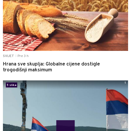
Pre 3 h
SVIJET
|
Hrana sve skuplja: Globalne cijene dostigle
trogodišnji maksimum
1
5 slika