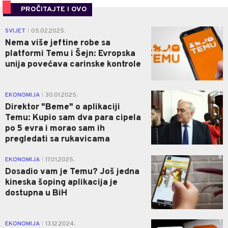
PROČITAJTE I OVO
0
SVIJET
05.02.2025.
|
Nema više jeftine robe sa
platformi Temu i Šejn: Evropska
unija povećava carinske kontrole
21
EKONOMIJA
30.01.2025.
|
Direktor "Beme" o aplikaciji
Temu: Kupio sam dva para cipela
po 5 evra i morao sam ih
pregledati sa rukavicama
0
EKONOMIJA
17.01.2025.
|
Dosadio vam je Temu? Još jedna
kineska šoping aplikacija je
dostupna u BiH
1
EKONOMIJA
13.12.2024.
|