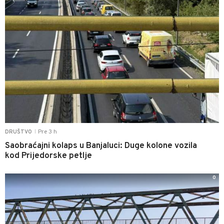
Pre 3 h
DRUŠTVO
|
Saobraćajni kolaps u Banjaluci: Duge kolone vozila
kod Prijedorske petlje
0