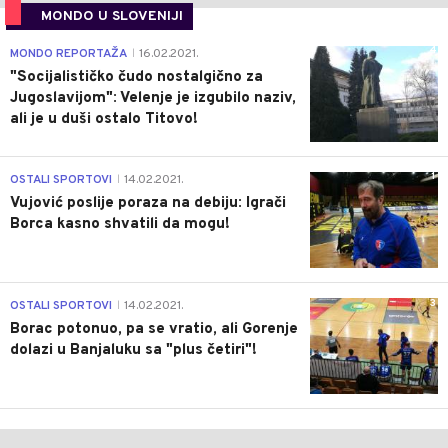
MONDO U SLOVENIJI
4
MONDO REPORTAŽA
16.02.2021.
|
"Socijalističko čudo nostalgično za
Jugoslavijom": Velenje je izgubilo naziv,
ali je u duši ostalo Titovo!
1
OSTALI SPORTOVI
14.02.2021.
|
Vujović poslije poraza na debiju: Igrači
Borca kasno shvatili da mogu!
3
OSTALI SPORTOVI
14.02.2021.
|
Borac potonuo, pa se vratio, ali Gorenje
dolazi u Banjaluku sa "plus četiri"!