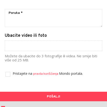
Ubacite video ili foto
Možete da ubacite do 3 fotografije ili videa. Ne smije biti
više od 25 MB.
Pristajete na
Mondo portala.
pravila korišćenja
POŠALJI