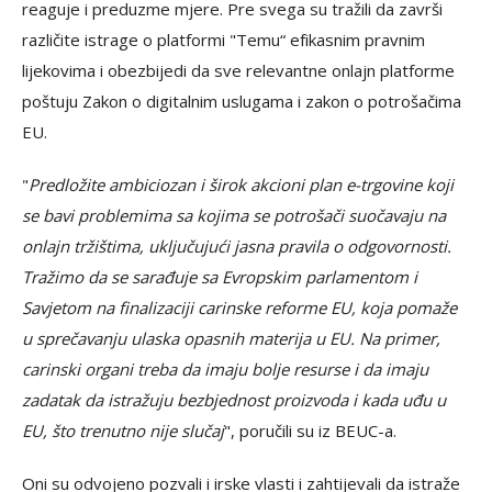
reaguje i preduzme mjere. Pre svega su tražili da završi
različite istrage o platformi "Temu“ efikasnim pravnim
lijekovima i obezbijedi da sve relevantne onlajn platforme
poštuju Zakon o digitalnim uslugama i zakon o potrošačima
EU.
"
Predložite ambiciozan i širok akcioni plan e-trgovine koji
se bavi problemima sa kojima se potrošači suočavaju na
onlajn tržištima, uključujući jasna pravila o odgovornosti.
Tražimo da se sarađuje sa Evropskim parlamentom i
Savjetom na finalizaciji carinske reforme EU, koja pomaže
u sprečavanju ulaska opasnih materija u EU. Na primer,
carinski organi treba da imaju bolje resurse i da imaju
zadatak da istražuju bezbjednost proizvoda i kada uđu u
EU, što trenutno nije slučaj
", poručili su iz BEUC-a.
Oni su odvojeno pozvali i irske vlasti i zahtijevali da istraže