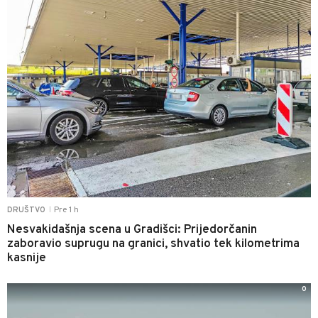
Pre 1 h
DRUŠTVO
|
Nesvakidašnja scena u Gradišci: Prijedorčanin
zaboravio suprugu na granici, shvatio tek kilometrima
kasnije
0