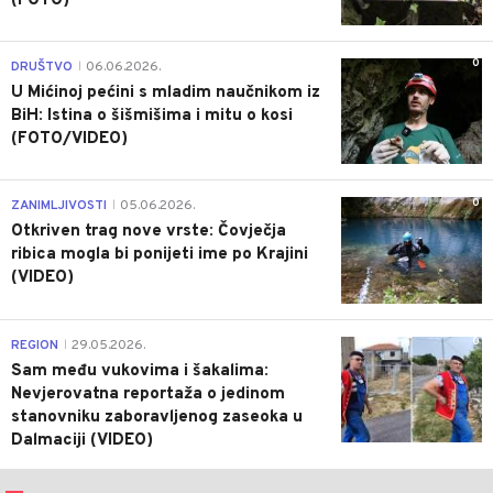
(FOTO)
0
DRUŠTVO
06.06.2026.
|
U Mićinoj pećini s mladim naučnikom iz
BiH: Istina o šišmišima i mitu o kosi
(FOTO/VIDEO)
0
ZANIMLJIVOSTI
05.06.2026.
|
Otkriven trag nove vrste: Čovječja
ribica mogla bi ponijeti ime po Krajini
(VIDEO)
0
REGION
29.05.2026.
|
Sam među vukovima i šakalima:
Nevjerovatna reportaža o jedinom
stanovniku zaboravljenog zaseoka u
Dalmaciji (VIDEO)