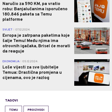
Naručio za 590 KM, pa vratio
robu: Banjalučanima isporučeno
180.846 paketa sa Temu
platforme
0
SVIJET
07.12.2024.
|
Evropa je zatrpana paketima koje
šalje Temu! Među njima ima
otrovnih igačaka, Brisel će morati
da reaguje
0
EKONOMIJA
05.12.2024.
|
Loše vijesti za sve ljubitelje
Temua: Drastična promjena u
cijenama, ovo je razlog
TAGOVI
TEMU
PROIZVODI