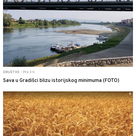
Pre 3 h
DRUŠTVO
|
Sava u Gradišci blizu istorijskog minimuma (FOTO)
0