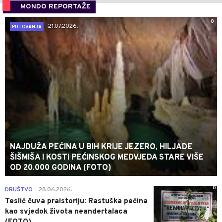
MONDO REPORTAŽE
0
21.07.2026.
PUTOVANJA
NAJDUŽA PEĆINA U BIH KRIJE JEZERO, HILJADE
ŠIŠMIŠA I KOSTI PEĆINSKOG MEDVJEDA STARE VIŠE
OD 20.000 GODINA (FOTO)
0
DRUŠTVO
28.06.2026.
|
Teslić čuva praistoriju: Rastuška pećina
kao svjedok života neandertalaca