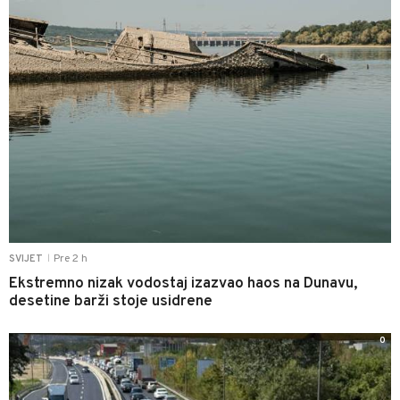
Pre 2 h
SVIJET
|
Ekstremno nizak vodostaj izazvao haos na Dunavu,
desetine barži stoje usidrene
0