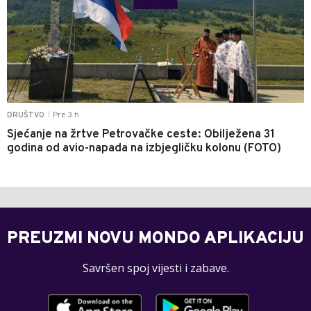
Pre 3 h
DRUŠTVO
|
Sjećanje na žrtve Petrovačke ceste: Obilježena 31
godina od avio-napada na izbjegličku kolonu (FOTO)
PREUZMI NOVU MONDO APLIKACIJU
Savršen spoj vijesti i zabave.