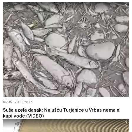
0
Pre 1 h
DRUŠTVO
|
Suša uzela danak: Na ušću Turjanice u Vrbas nema ni
kapi vode (VIDEO)
0