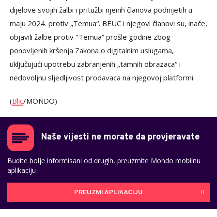
dijelove svojih žalbi i pritužbi njenih članova podnijetih u
maju 2024. protiv „Temua“. BEUC i njegovi članovi su, inače,
objavili žalbe protiv "Temua” prošle godine zbog
ponovljenih kršenja Zakona o digitalnim uslugama,
uključujući upotrebu zabranjenih „tamnih obrazaca“ i
nedovoljnu sljedljivost prodavaca na njegovoj platformi.
(
Blic
/MONDO)
Naše vijesti ne morate da provjeravate
Budite bolje informisani od drugih, preuzmite Mondo mobilnu
aplikaciju
PREUZMI APLIKACIJU