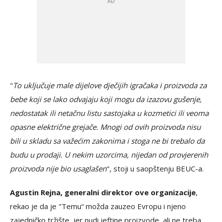
"
To uključuje male dijelove dječijih igračaka i proizvoda za
bebe koji se lako odvajaju koji mogu da izazovu gušenje,
nedostatak ili netačnu listu sastojaka u kozmetici ili veoma
opasne električne grejače. Mnogi od ovih proizvoda nisu
bili u skladu sa važećim zakonima i stoga ne bi trebalo da
budu u prodaji. U nekim uzorcima, nijedan od provjerenih
proizvoda nije bio usaglašen
", stoji u saopštenju BEUC-a.
Agustin Rejna, generalni direktor ove organizacije
,
rekao je da je "Temu“ možda zauzeo Evropu i njeno
zajedničko tržište, jer nudi jeftine proizvode, ali ne treba