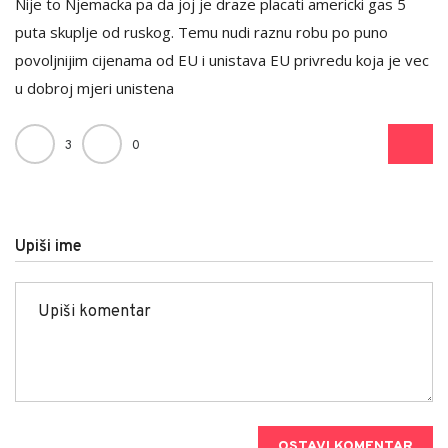
Nije to Njemacka pa da joj je draze placati americki gas 5
puta skuplje od ruskog. Temu nudi raznu robu po puno
povoljnijim cijenama od EU i unistava EU privredu koja je vec
u dobroj mjeri unistena
3
0
Upiši ime
OSTAVI KOMENTAR