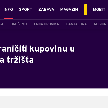
INFO
SPORT
ZABAVA
MAGAZIN
MOBIT
KA
DRUŠTVO
CRNA HRONIKA
BANJALUKA
REGION
aničiti kupovinu u
 tržišta