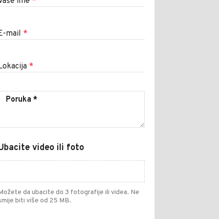
Vaše ime
*
E-mail
*
Lokacija
*
Ubacite video ili foto
Možete da ubacite do 3 fotografije ili videa. Ne
smije biti više od 25 MB.