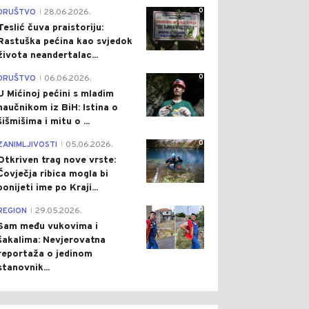
0
DRUŠTVO
28.06.2026.
|
Teslić čuva praistoriju:
Rastuška pećina kao svjedok
života neandertalac...
0
DRUŠTVO
06.06.2026.
|
U Mićinoj pećini s mladim
naučnikom iz BiH: Istina o
šišmišima i mitu o ...
0
ZANIMLJIVOSTI
05.06.2026.
|
Otkriven trag nove vrste:
Čovječja ribica mogla bi
ponijeti ime po Kraji...
0
REGION
29.05.2026.
|
Sam među vukovima i
šakalima: Nevjerovatna
reportaža o jedinom
stanovnik...