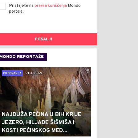
Pristajete na
pravila korišćenja
Mondo
portala.
POŠALJI
MONDO REPORTAŽE
0
21.07.2026.
PUTOVANJA
NAJDUŽA PEĆINA U BIH KRIJE
JEZERO, HILJADE ŠIŠMIŠA I
KOSTI PEĆINSKOG MED...