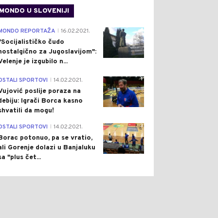
MONDO U SLOVENIJI
4
MONDO REPORTAŽA
16.02.2021.
|
"Socijalističko čudo
nostalgično za Jugoslavijom":
Velenje je izgubilo n...
1
OSTALI SPORTOVI
14.02.2021.
|
Vujović poslije poraza na
debiju: Igrači Borca kasno
shvatili da mogu!
3
OSTALI SPORTOVI
14.02.2021.
|
Borac potonuo, pa se vratio,
ali Gorenje dolazi u Banjaluku
sa "plus čet...