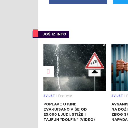
JOŠ IZ INFO
0
SVIJET
Pre 1 min
SVIJET
P
|
|
POPLAVE U KINI:
AVGANI
EVAKUISANO VIŠE OD
NA DOŽ
25.000 LJUDI, STIŽE I
ZBOG 
TAJFUN "DOLFIN" (VIDEO)
NAPADA