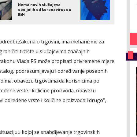
Nema novih slučajeva
oboljelih od koronavirusa u
BiH
 odredbi Zakona o trgovini, ima mehanizme za
raničiti tržište u slučajevima značajnih
zakonu Vlada RS može propisati privremene mjere
stalog, podrazumijevaju i određivanje posebnih
odima, obavezu trgovcima da korisnicima po
eđene vrste i količine proizvoda, obavezu
vi određene vrste i količine proizvoda i drugo”,
ituaciju
u kojoj se snabdijevanje trgovinskih