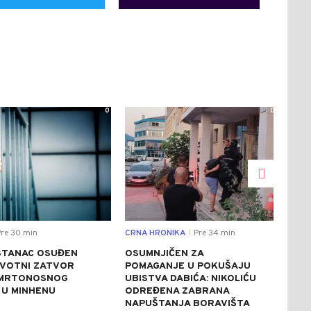
0
0
re 30 min
CRNA HRONIKA
Pre 34 min
DRU
|
STANAC OSUĐEN
OSUMNJIČEN ZA
PRI
IVOTNI ZATVOR
POMAGANJE U POKUŠAJU
PET
SMRTONOSNOG
UBISTVA DABIĆA: NIKOLIĆU
U D
 U MINHENU
ODREĐENA ZABRANA
KRA
NAPUŠTANJA BORAVIŠTA