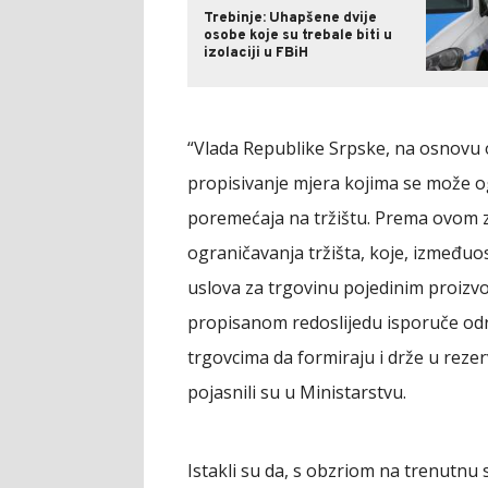
Trebinje: Uhapšene dvije
osobe koje su trebale biti u
izolaciji u FBiH
“Vlada Republike Srpske, na osnovu
propisivanje mjera kojima se može og
poremećaja na tržištu. Prema ovom 
ograničavanja tržišta, koje, izmeđuo
uslova za trgovinu pojedinim proizv
propisanom redoslijedu isporuče odr
trgovcima da formiraju i drže u rezer
pojasnili su u Ministarstvu.
Istakli su da, s obzriom na trenutnu s