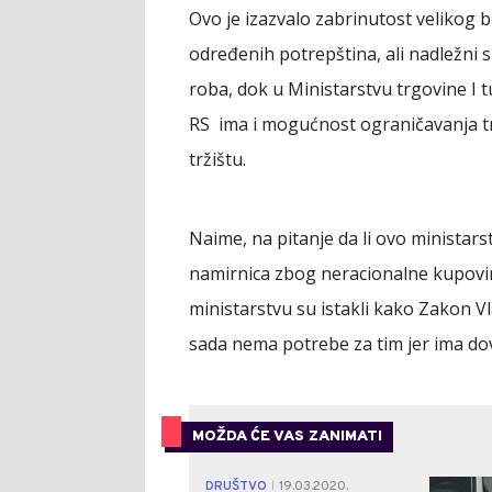
Ovo je izazvalo zabrinutost velikog 
određenih potrepština, ali nadležni s
roba, dok u Ministarstvu trgovine 
RS ima i mogućnost ograničavanja tr
tržištu.
Naime, na pitanje da li ovo ministar
namirnica zbog neracionalne kupovin
ministarstvu su istakli kako Zakon V
sada nema potrebe za tim jer ima dov
MOŽDA ĆE VAS ZANIMATI
DRUŠTVO
19.03.2020.
|