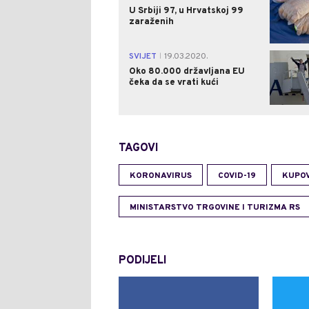
U Srbiji 97, u Hrvatskoj 99
zaraženih
SVIJET
19.03.2020.
|
Oko 80.000 državljana EU
čeka da se vrati kući
TAGOVI
KORONAVIRUS
COVID-19
KUPO
MINISTARSTVO TRGOVINE I TURIZMA RS
PODIJELI