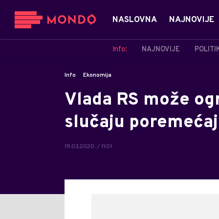
NASLOVNA
NAJNOVIJE
Info:
NAJNOVIJE
POLITI
Info
Ekonomija
Vlada RS može ogr
slučaju poremećaja
19.03.2020. / 11:01