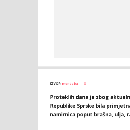
Bojana
AUTOR
0
IZVOR
mondo.ba
Živanić
Proteklih dana je zbog aktuel
Republike Sprske bila primjet
namirnica poput brašna, ulja, r