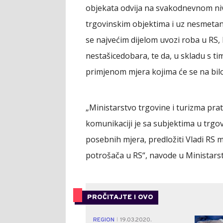
objekata odvija na svakodnevnom niv
trgovinskim objektima i uz nesmetan
se najvećim dijelom uvozi roba u RS,
nestašice
dobara, te da, u skladu s t
primjenom mjera kojima će se na bilo 
„Ministarstvo trgovine i turizma prat
komunikaciji je sa subjektima u trgov
posebnih mjera, predložiti Vladi RS m
potrošača u RS“, navode u Ministarst
PROČITAJTE I OVO
REGION
19.03.2020.
|