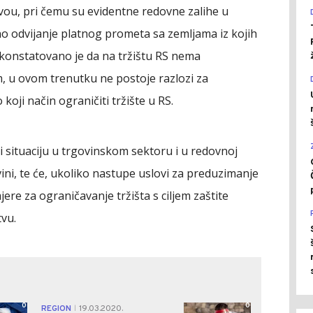
ou, pri čemu su evidentne redovne zalihe u
o odvijanje platnog prometa sa zemljama iz kojih
 konstatovano je da na tržištu RS nema
im, u ovom trenutku ne postoje razlozi za
koji način ograničiti tržište u RS.
i situaciju u trgovinskom sektoru i u redovnoj
ini, te će, ukoliko nastupe uslovi za preduzimanje
jere za ograničavanje tržišta s ciljem zaštite
vu.
0
0
REGION
19.03.2020.
|