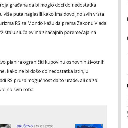
broja građana da bi moglo doći do nedostatka
u više puta naglasili kako ima dovoljno svih vrsta
I turizma RS za Mondo kažu da prema Zakonu Vlada
žišta u slučajevima značajnih poremećaja na
stvo planira ograničiti kupovinu osnovnih životnih
e, kako ne bi došo do nedostatka istih, u
ladi RS
pruža mogućnost da to urade, ali da za
oljno svih roba.
0
1
DRUŠTVO
19.03.2020.
|