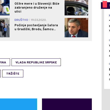
Oštre mere i u Sloveniji: Biće
zabranjeno druženje na
ulici
0
0
DRUŠTVO
19.03.2020.
|
Počinje postavljanje šatora
u Gradiški, Brodu, Šamcu...
VINA
VLADA REPUBLIKE SRPSKE
TRŽIŠTE