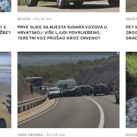
Pre 35 min
REGION
DRUŠ
|
I S
PRVE SLIKE SA MJESTA SUDARA VOZOVA U
PET 
UŽBE?
HRVATSKOJ: VIŠE LJUDI POVRIJEĐENO,
ZBOG
TERETNI VOZ PROŠAO KROZ CRVENO?
GRA
0
0
Pre 55 min
CRNA HRONIKA
REGIO
|