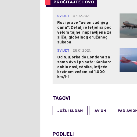
PROČITAJTE I OVO
SVIJET
07.02.2021.
|
Rusi prave "avion sudnjeg
dana": Detalji o letjelici pod
velom tajne, napravljena za
sličaj globalnog oružanog
sukoba
SVIJET
28.01.2021.
|
Od Njujorka do Londona za
samo dva i po sata: Konkord
dobio nasljednika, letjeće
brzinom većom od 1.000
km/h!
TAGOVI
JUŽNI SUDAN
AVION
PAD AVIO
PODIJELI