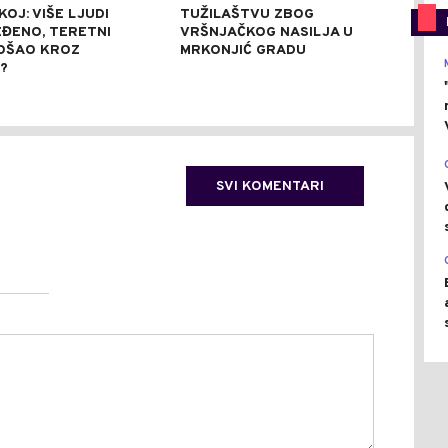
OJ: VIŠE LJUDI
TUŽILAŠTVU ZBOG
VOD
EĐENO, TERETNI
VRŠNJAČKOG NASILJA U
RIJ
OŠAO KROZ
MRKONJIĆ GRADU
RIJ
?
KUP
NAV
SVI KOMENTARI