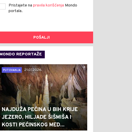
Pristajete na
pravila korišćenja
Mondo
portala.
POŠALJI
MONDO REPORTAŽE
0
21.07.2026.
PUTOVANJA
NAJDUŽA PEĆINA U BIH KRIJE
JEZERO, HILJADE ŠIŠMIŠA I
KOSTI PEĆINSKOG MED...