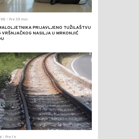
Pre 39 min
TVO
|
MALOLJETNIKA PRIJAVLJENO TUŽILAŠTVU
 VRŠNJAČKOG NASILJA U MRKONJIĆ
DU
0
Pre 1 h
N
|