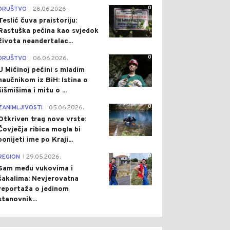
0
DRUŠTVO
28.06.2026.
|
Teslić čuva praistoriju:
Rastuška pećina kao svjedok
života neandertalac...
0
DRUŠTVO
06.06.2026.
|
U Mićinoj pećini s mladim
naučnikom iz BiH: Istina o
šišmišima i mitu o ...
0
ZANIMLJIVOSTI
05.06.2026.
|
0
0
Otkriven trag nove vrste:
Čovječja ribica mogla bi
ponijeti ime po Kraji...
0
REGION
29.05.2026.
|
Sam među vukovima i
šakalima: Nevjerovatna
reportaža o jedinom
stanovnik...
ŠTVO
Pre 51 min
CRNA HRONIKA
Pre 55 min
|
|
UČNJACI
TEŠKA NESREĆA KOD
ZORAVAJU: NIZAK
STOCA: SUDARILO SE