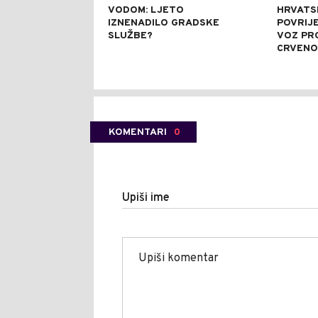
VODOM: LJETO
HRVATSK
IZNENADILO GRADSKE
POVRIJ
SLUŽBE?
VOZ PR
CRVENO
KOMENTARI
0
Upiši ime