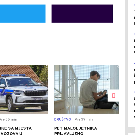
0
0
Pre 35 min
DRUŠTVO
Pre 39 min
DRU
|
IKE SA MJESTA
PET MALOLJETNIKA
STR
 VOZOVA U
PRIJAVLJENO
UPO