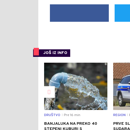
JOŠ IZ INFO
0
DRUŠTVO
Pre 16 min
REGION
|
|
BANJALUKA NA PREKO 40
PRVE SL
STEPENI KUBURI S
SUDARA