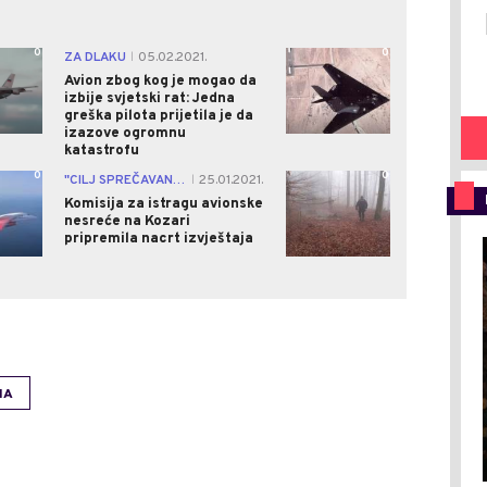
0
0
ZA DLAKU
05.02.2021.
|
Avion zbog kog je mogao da
izbije svjetski rat: Jedna
greška pilota prijetila je da
izazove ogromnu
katastrofu
0
0
"CILJ SPREČAVANJE INCIDENATA I NESREĆA"
25.01.2021.
|
Komisija za istragu avionske
nesreće na Kozari
pripremila nacrt izvještaja
NA