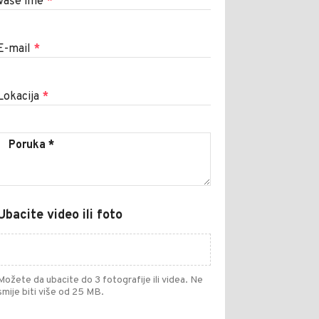
Vaše ime
*
E-mail
*
Lokacija
*
Ubacite video ili foto
Možete da ubacite do 3 fotografije ili videa. Ne
smije biti više od 25 MB.