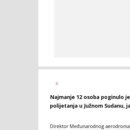
Dragana
AUTOR
0
Božić
Najmanje 12 osoba poginulo j
polijetanja u Južnom Sudanu, ja
Direktor Međunarodnog aerodroma Ju