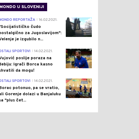
OSTAJ UGROŽAVA
NEKOLIKO AUTOMOBILA,
MONDO U SLOVENIJI
EKE, NE KORISTITE
VIŠE OSOBA
EČNU VODU ZA
POVRIJEĐENO
4
MONDO REPORTAŽA
16.02.2021.
|
ANJE I
"Socijalističko čudo
ODNJAVANJE
nostalgično za Jugoslavijom":
Velenje je izgubilo n...
1
OSTALI SPORTOVI
14.02.2021.
|
Vujović poslije poraza na
debiju: Igrači Borca kasno
shvatili da mogu!
3
OSTALI SPORTOVI
14.02.2021.
|
Borac potonuo, pa se vratio,
ali Gorenje dolazi u Banjaluku
sa "plus čet...