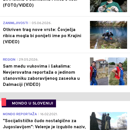
(FOTO/VIDEO)
0
ZANIMLJIVOSTI
05.06.2026.
|
Otkriven trag nove vrste: Čovječja
ribica mogla bi ponijeti ime po Krajini
(VIDEO)
0
REGION
29.05.2026.
|
Sam među vukovima i šakalima:
Nevjerovatna reportaža o jedinom
stanovniku zaboravljenog zaseoka u
Dalmaciji (VIDEO)
MONDO U SLOVENIJI
4
MONDO REPORTAŽA
16.02.2021.
|
"Socijalističko čudo nostalgično za
Jugoslavijom": Velenje je izgubilo naziv,