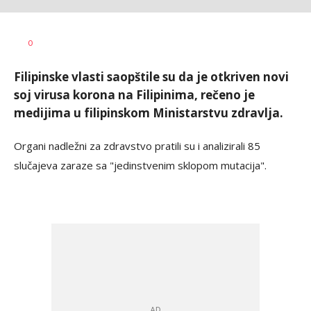
Vesna
AUTOR
0
Kerkez
Filipinske vlasti saopštile su da je otkriven novi
soj virusa korona na Filipinima, rečeno je
medijima u filipinskom Ministarstvu zdravlja.
Organi nadležni za zdravstvo pratili su i analizirali 85
slučajeva zaraze sa "jedinstvenim sklopom mutacija".