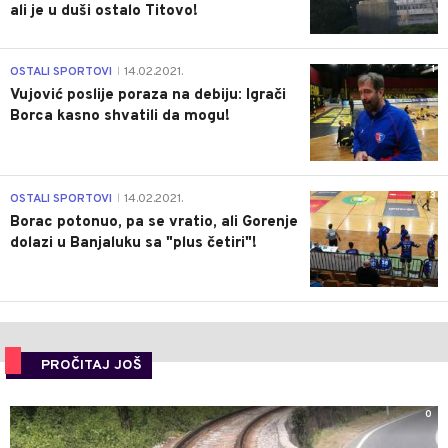
ali je u duši ostalo Titovo!
1
OSTALI SPORTOVI
14.02.2021.
|
Vujović poslije poraza na debiju: Igrači
Borca kasno shvatili da mogu!
3
OSTALI SPORTOVI
14.02.2021.
|
Borac potonuo, pa se vratio, ali Gorenje
dolazi u Banjaluku sa "plus četiri"!
PROČITAJ JOŠ
0