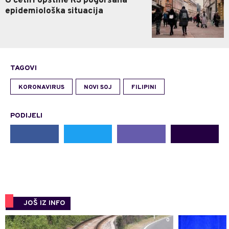
U četiri opštine RS pogoršana
epidemiološka situacija
TAGOVI
KORONAVIRUS
NOVI SOJ
FILIPINI
PODIJELI
JOŠ IZ INFO
0