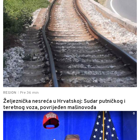
Pre 36 min
REGION
|
Željeznička nesreća u Hrvatskoj: Sudar putničkog i
teretnog voza, povrijeđen mašinovođa
0