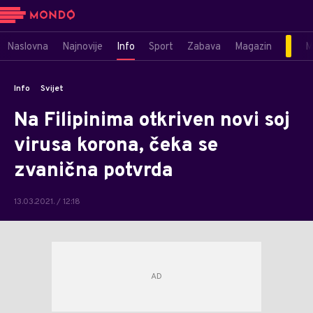
Naslovna
Najnovije
Info
Sport
Zabava
Magazin
M
Info
Svijet
Na Filipinima otkriven novi soj
virusa korona, čeka se
zvanična potvrda
13.03.2021. / 12:18