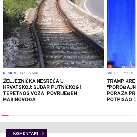
REGION
Pre 36 min
SVIJET
Pre 1 h
|
|
ŽELJEZNIČKA NESREĆA U
TRAMP KRE
HRVATSKOJ: SUDAR PUTNIČKOG I
"POROĐAJNI
TERETNOG VOZA, POVRIJEĐEN
PORAZA PR
MAŠINOVOĐA
POTPISAO D
KOMENTARI
0