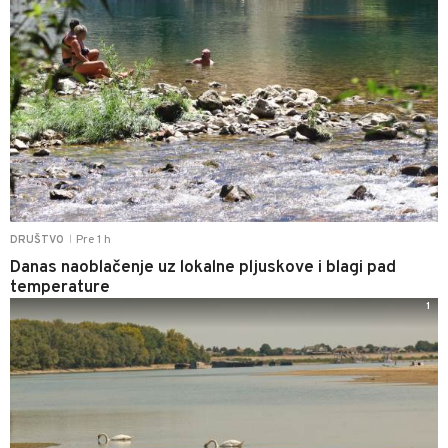
Pre 1 h
DRUŠTVO
|
Danas naoblačenje uz lokalne pljuskove i blagi pad
temperature
1