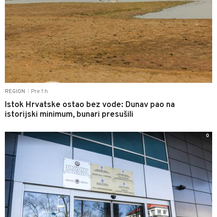
Pre 1 h
REGION
|
Istok Hrvatske ostao bez vode: Dunav pao na
istorijski minimum, bunari presušili
0