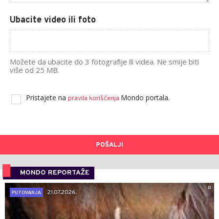
Ubacite video ili foto
Možete da ubacite do 3 fotografije ili videa. Ne smije biti
više od 25 MB.
Pristajete na
Mondo portala.
pravila korišćenja
POŠALJI
MONDO REPORTAŽE
0
21.07.2026.
PUTOVANJA