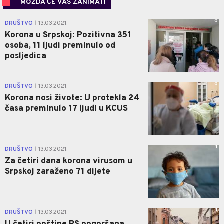
MOŽDA ĆE VAS ZANIMATI
0
DRUŠTVO
13.03.2021.
|
Korona u Srpskoj: Pozitivna 351
osoba, 11 ljudi preminulo od
posljedica
0
DRUŠTVO
13.03.2021.
|
Korona nosi živote: U protekla 24
časa preminulo 17 ljudi u KCUS
1
DRUŠTVO
13.03.2021.
|
Za četiri dana korona virusom u
Srpskoj zaraženo 71 dijete
1
DRUŠTVO
13.03.2021.
|