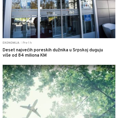
Pre 1 h
EKONOMIJA
|
Deset najvećih poreskih dužnika u Srpskoj duguju
više od 84 miliona KM
0