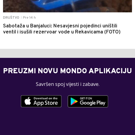
Pre 14 h
DRUŠTVO
|
Sabotaža u Banjaluci: Nesavjesni pojedinci uništili
ventil i isušili rezervoar vode u Rekavicama (FOTO)
PREUZMI NOVU MONDO APLIKACIJU
Savršen spoj vijesti i zabave.