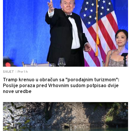
Pre 1 h
SVIJET
|
Tramp krenuo u obračun sa "porođajnim turizmom":
Poslije poraza pred Vrhovnim sudom potpisao dvije
nove uredbe
0