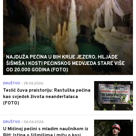
NAJDUŽA PEĆINA U BIH KRIJE JEZERO, HILJADE
ŠIŠMIŠA I KOSTI PEĆINSKOG MEDVJEDA STARE VIŠE
OD 20.000 GODINA (FOTO)
0
DRUŠTVO
28.06.2026.
|
Teslić čuva praistoriju: Rastuška pećina
kao svjedok života neandertalaca
(FOTO)
0
DRUŠTVO
06.06.2026.
|
U Mićinoj pećini s mladim naučnikom iz
BiH: Istina o šišmišima i mitu o kosi