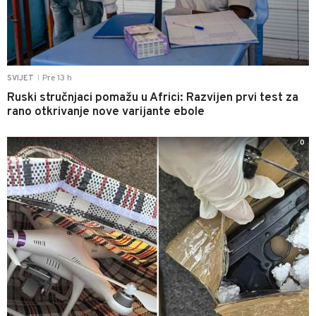
Pre 13 h
SVIJET
|
Ruski stručnjaci pomažu u Africi: Razvijen prvi test za
rano otkrivanje nove varijante ebole
0