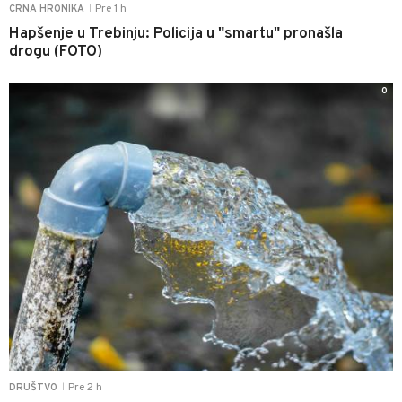
Pre 1 h
CRNA HRONIKA
|
Hapšenje u Trebinju: Policija u "smartu" pronašla
drogu (FOTO)
0
Pre 2 h
DRUŠTVO
|