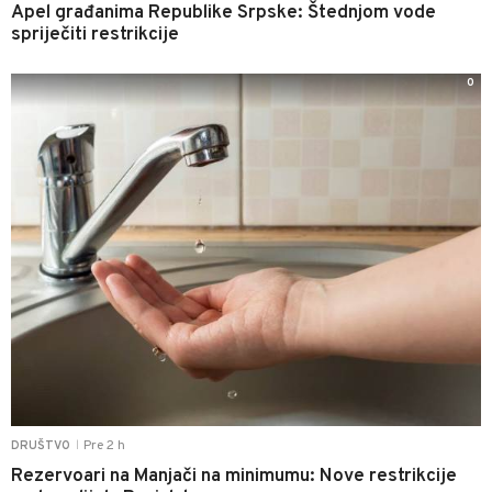
Apel građanima Republike Srpske: Štednjom vode
spriječiti restrikcije
0
Pre 2 h
DRUŠTVO
|
Rezervoari na Manjači na minimumu: Nove restrikcije