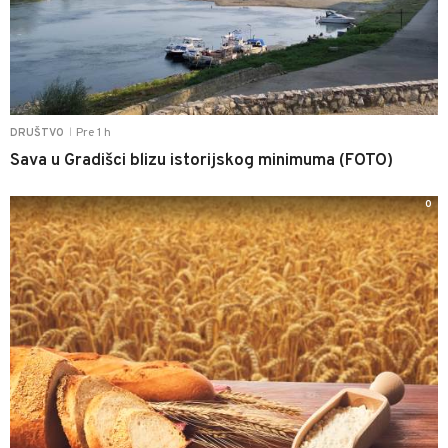
Pre 1 h
DRUŠTVO
|
Sava u Gradišci blizu istorijskog minimuma (FOTO)
0