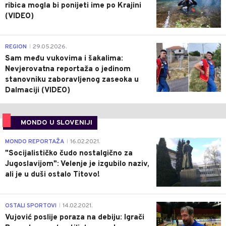
ribica mogla bi ponijeti ime po Krajini
(VIDEO)
0
REGION
29.05.2026.
|
Sam među vukovima i šakalima:
Nevjerovatna reportaža o jedinom
stanovniku zaboravljenog zaseoka u
Dalmaciji (VIDEO)
MONDO U SLOVENIJI
4
MONDO REPORTAŽA
16.02.2021.
|
"Socijalističko čudo nostalgično za
Jugoslavijom": Velenje je izgubilo naziv,
ali je u duši ostalo Titovo!
1
OSTALI SPORTOVI
14.02.2021.
|
Vujović poslije poraza na debiju: Igrači