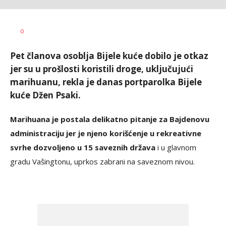
Lana
AUTOR
0
Stošić
Pet članova osoblja Bijele kuće dobilo je otkaz
jer su u prošlosti koristili droge, uključujući
marihuanu, rekla je danas portparolka Bijele
kuće Džen Psaki.
Marihuana je postala delikatno pitanje za Bajdenovu
administraciju jer je njeno korišćenje u rekreativne
svrhe dozvoljeno u 15 saveznih država
i u glavnom
gradu Vašingtonu, uprkos zabrani na saveznom nivou.