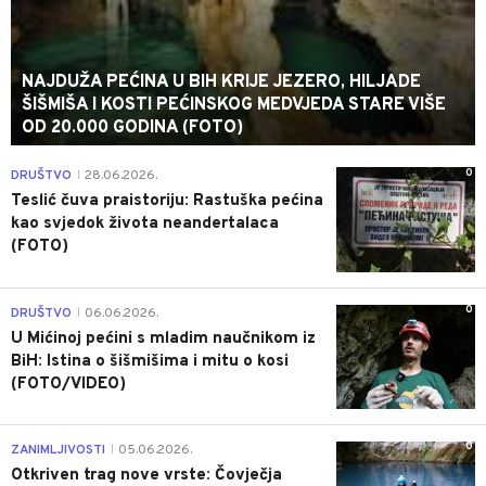
NAJDUŽA PEĆINA U BIH KRIJE JEZERO, HILJADE
ŠIŠMIŠA I KOSTI PEĆINSKOG MEDVJEDA STARE VIŠE
OD 20.000 GODINA (FOTO)
0
DRUŠTVO
28.06.2026.
|
Teslić čuva praistoriju: Rastuška pećina
kao svjedok života neandertalaca
(FOTO)
0
DRUŠTVO
06.06.2026.
|
U Mićinoj pećini s mladim naučnikom iz
BiH: Istina o šišmišima i mitu o kosi
(FOTO/VIDEO)
0
ZANIMLJIVOSTI
05.06.2026.
|
Otkriven trag nove vrste: Čovječja