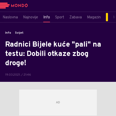
Naslovna
Najnovije
Info
Sport
Zabava
Magazin
M
Info
Svijet
Radnici Bijele kuće "pali" na
testu: Dobili otkaze zbog
droge!
19.03.2021. / 21:46