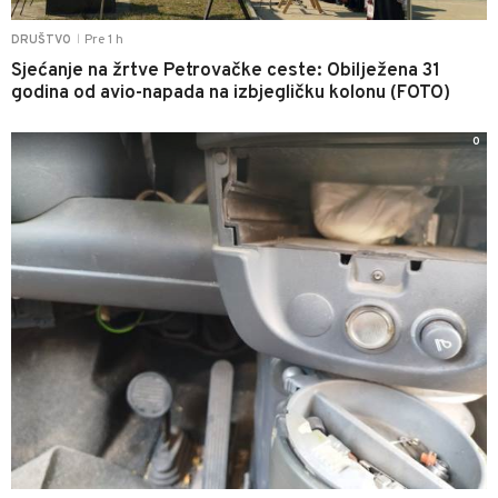
Pre 1 h
DRUŠTVO
|
Sjećanje na žrtve Petrovačke ceste: Obilježena 31
godina od avio-napada na izbjegličku kolonu (FOTO)
0