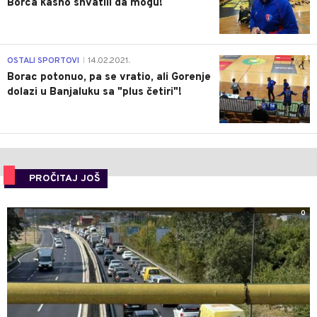
Borca kasno shvatili da mogu!
3
OSTALI SPORTOVI
14.02.2021.
|
Borac potonuo, pa se vratio, ali Gorenje
dolazi u Banjaluku sa "plus četiri"!
PROČITAJ JOŠ
0