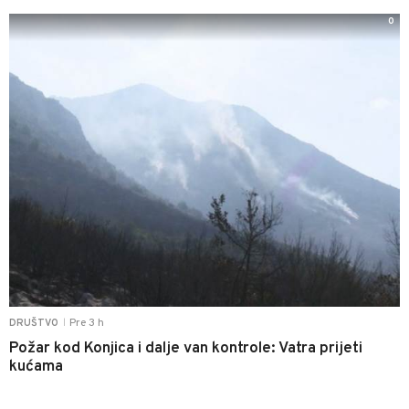
0
Pre 3 h
DRUŠTVO
|
Požar kod Konjica i dalje van kontrole: Vatra prijeti
kućama