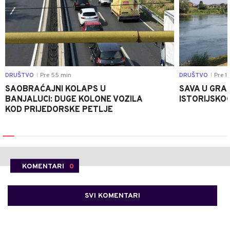
DRUŠTVO
Pre 55 min
DRUŠTVO
Pre 1 
|
|
SAOBRAĆAJNI KOLAPS U
SAVA U GRAD
BANJALUCI: DUGE KOLONE VOZILA
ISTORIJSKOG
KOD PRIJEDORSKE PETLJE
KOMENTARI
0
SVI KOMENTARI