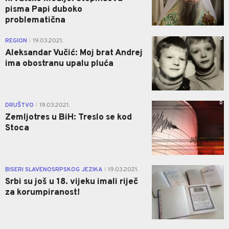
pisma Papi duboko
problematična
0
REGION
19.03.2021.
|
Aleksandar Vučić: Moj brat Andrej
ima obostranu upalu pluća
0
DRUŠTVO
19.03.2021.
|
Zemljotres u BiH: Treslo se kod
Stoca
1
BISERI SLAVENOSRPSKOG JEZIKA
19.03.2021.
|
Srbi su još u 18. vijeku imali riječ
za korumpiranost!