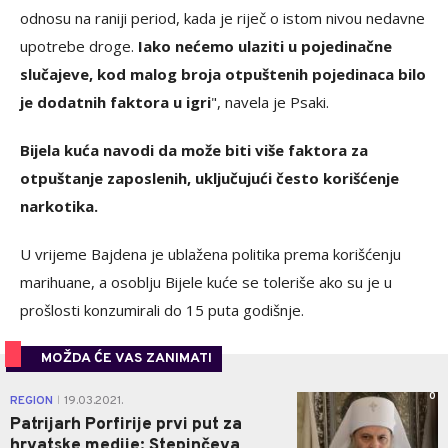
odnosu na raniji period, kada je riječ o istom nivou nedavne
upotrebe droge.
Iako nećemo ulaziti u pojedinačne
slučajeve, kod malog broja otpuštenih pojedinaca bilo
je dodatnih faktora u igri
", navela je Psaki.
Bijela kuća navodi da može biti više faktora za
otpuštanje zaposlenih, uključujući često korišćenje
narkotika.
U vrijeme Bajdena je ublažena politika prema korišćenju
marihuane, a osoblju Bijele kuće se toleriše ako su je u
prošlosti konzumirali do 15 puta godišnje.
MOŽDA ĆE VAS ZANIMATI
0
REGION
19.03.2021.
|
Patrijarh Porfirije prvi put za
hrvatske medije: Stepinčeva