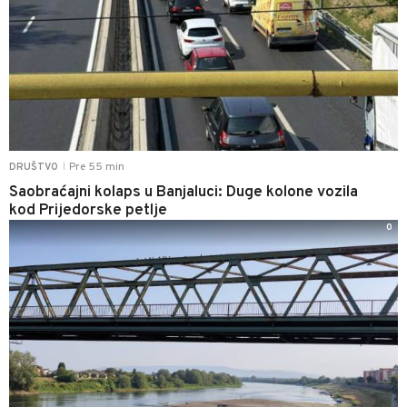
Pre 55 min
DRUŠTVO
|
Saobraćajni kolaps u Banjaluci: Duge kolone vozila
kod Prijedorske petlje
0