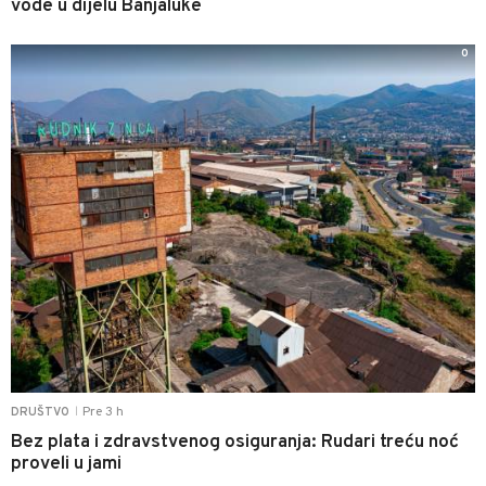
vode u dijelu Banjaluke
0
Pre 3 h
DRUŠTVO
|
Bez plata i zdravstvenog osiguranja: Rudari treću noć
proveli u jami