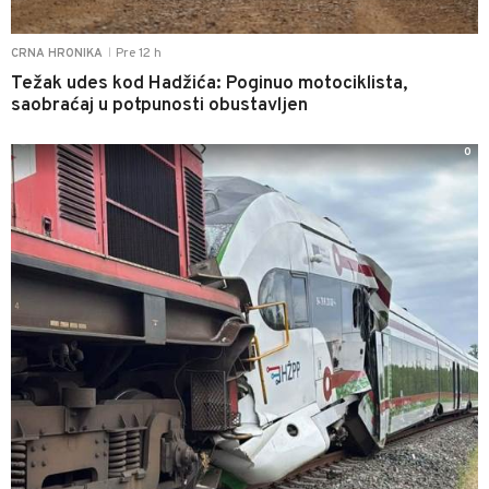
Pre 12 h
CRNA HRONIKA
|
Težak udes kod Hadžića: Poginuo motociklista,
saobraćaj u potpunosti obustavljen
0