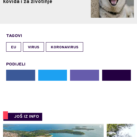
kovida i za životinje
TAGOVI
EU
VIRUS
KORONAVIRUS
PODIJELI
JOŠ IZ INFO
0