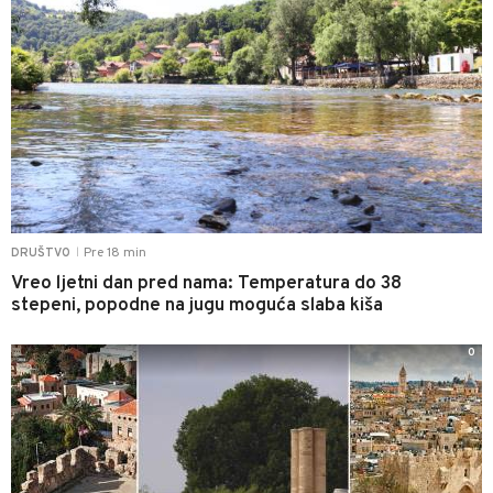
Pre 18 min
DRUŠTVO
|
Vreo ljetni dan pred nama: Temperatura do 38
stepeni, popodne na jugu moguća slaba kiša
0