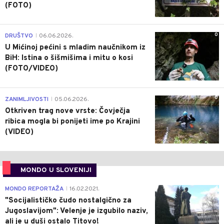
(FOTO)
0
DRUŠTVO
06.06.2026.
|
U Mićinoj pećini s mladim naučnikom iz
BiH: Istina o šišmišima i mitu o kosi
(FOTO/VIDEO)
0
ZANIMLJIVOSTI
05.06.2026.
|
Otkriven trag nove vrste: Čovječja
ribica mogla bi ponijeti ime po Krajini
(VIDEO)
MONDO U SLOVENIJI
4
MONDO REPORTAŽA
16.02.2021.
|
"Socijalističko čudo nostalgično za
Jugoslavijom": Velenje je izgubilo naziv,
ali je u duši ostalo Titovo!