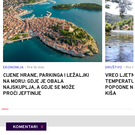
EKONOMIJA
Pre 16 min
DRUŠTVO
Pre 1
|
|
CIJENE HRANE, PARKINGA I LEŽALJKI
VREO LJETN
NA MORU: GDJE JE OBALA
TEMPERATUR
NAJSKUPLJA, A GDJE SE MOŽE
POPODNE NA
PROĆI JEFTINIJE
KIŠA
KOMENTARI
0