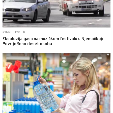
Pre 11 h
SVIJET
|
Eksplozija gasa na muzičkom festivalu u Njemačkoj:
Povrijeđeno deset osoba
0