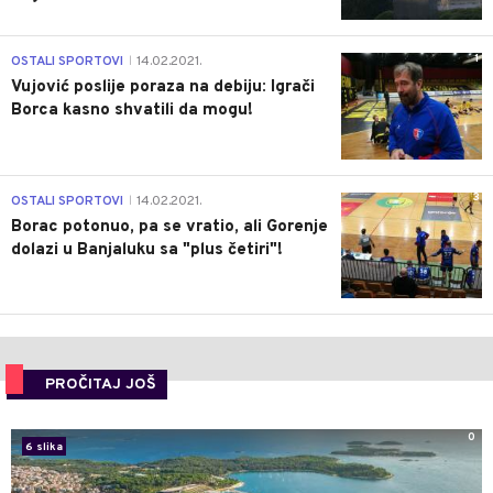
1
OSTALI SPORTOVI
14.02.2021.
|
Vujović poslije poraza na debiju: Igrači
Borca kasno shvatili da mogu!
3
OSTALI SPORTOVI
14.02.2021.
|
Borac potonuo, pa se vratio, ali Gorenje
dolazi u Banjaluku sa "plus četiri"!
PROČITAJ JOŠ
0
6 slika