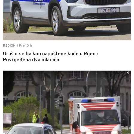
Pre 10 h
REGION
|
Urušio se balkon napuštene kuće u Rijeci:
Povrijeđena dva mladića
0