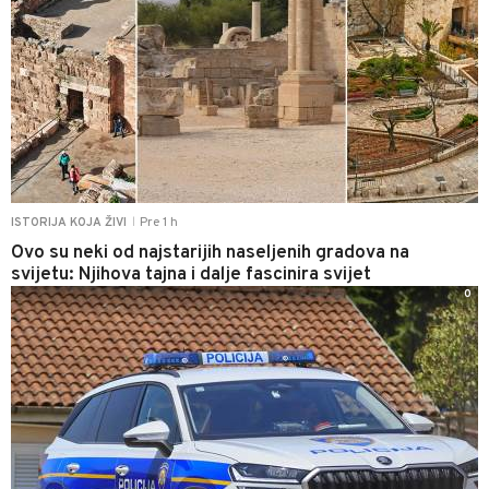
Pre 1 h
ISTORIJA KOJA ŽIVI
|
Ovo su neki od najstarijih naseljenih gradova na
svijetu: Njihova tajna i dalje fascinira svijet
0