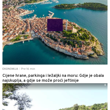
Pre 16 min
EKONOMIJA
|
Cijene hrane, parkinga i ležaljki na moru: Gdje je obala
najskuplja, a gdje se može proći jeftinije
0