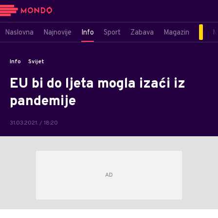
Naslovna
Najnovije
Info
Sport
Zabava
Magazin
M
Info
Svijet
EU bi do ljeta mogla izaći iz
pandemije
31.03.2021. / 18:20