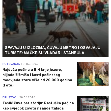
SPAVAJU U IZLOZIMA, ČUVAJU METRO I OSVAJAJU
TURISTE: MAČKE SU VLADARI ISTANBULA
0
PUTOVANJA
21.07.2026.
|
Najduža pećina u BiH krije jezero,
hiljade šišmiša i kosti pećinskog
medvjeda stare više od 20.000 godina
(Foto)
0
DRUŠTVO
28.06.2026.
|
Teslić čuva praistoriju: Rastuška pećina
kao svjedok života neandertalaca