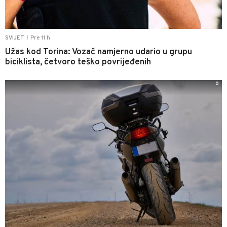
Pre 11 h
SVIJET
|
Užas kod Torina: Vozač namjerno udario u grupu
biciklista, četvoro teško povrijeđenih
0