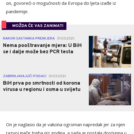
on, govoreći o mogućnosti da Evropa do ljeta izađe iz
pandemije.
MOŽDA ĆE VAS ZANIMATI
0
NAKON SASTANKA PREMIJERA
31.03.2021.
|
Nema pooštravanje mjera: U BiH
se i dalje može bez PCR testa
2
ZABRINJAVAJUĆI PODACI
31.03.2021.
|
BiH prva po smrtnosti od korona
virusa u regionu i osma u svijetu
On je naglasio da je vakcina ogroman napredak jer za njen
razvoj inače treba niz godina, a sada je postala dostupna u