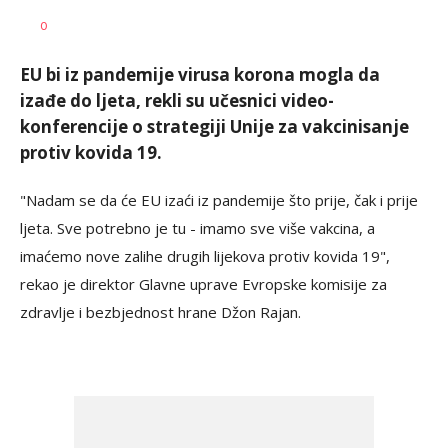
Siniša
AUTOR
0
Stanić
EU bi iz pandemije virusa korona mogla da
izađe do ljeta, rekli su učesnici video-
konferencije o strategiji Unije za vakcinisanje
protiv kovida 19.
"Nadam se da će EU izaći iz pandemije što prije, čak i prije
ljeta. Sve potrebno je tu - imamo sve više vakcina, a
imaćemo nove zalihe drugih lijekova protiv kovida 19",
rekao je direktor Glavne uprave Evropske komisije za
zdravlje i bezbjednost hrane Džon Rajan.