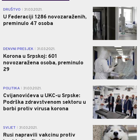
0
DRUŠTVO
31.03.2021.
|
U Federaciji 1286 novozaraženih,
preminulo 47 osoba
0
DENVNI PRESJEK
31.03.2021.
|
Korona u Srpskoj: 601
novozaražena osoba, preminulo
29
0
POLITIKA
31.03.2021.
|
Cvijanovićeva u UKC-u Srpske:
Podrška zdravstvenom sektoru u
borbi protiv virusa korona
0
SVIJET
31.03.2021.
|
Rusi napravili vakcinu protiv