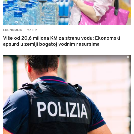
Pre 11 h
EKONOMIJA
|
Više od 20,6 miliona KM za stranu vodu: Ekonomski
apsurd u zemlji bogatoj vodnim resursima
0