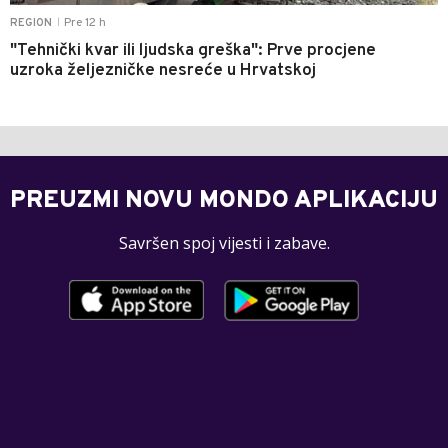
Pre 12 h
REGION
|
"Tehnički kvar ili ljudska greška": Prve procjene
uzroka željezničke nesreće u Hrvatskoj
PREUZMI NOVU MONDO APLIKACIJU
Savršen spoj vijesti i zabave.