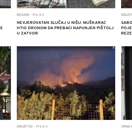
Pre 4 h
REGION
DRUŠ
|
NEVJEROVATAN SLUČAJ U NIŠU: MUŠKARAC
SABO
JE
HTIO DRONOM DA PREBACI NAPUNJEN PIŠTOLJ
POJED
U ZATVOR
REZE
0
0
Pre 6 h
DRUŠTVO
CRNA 
|