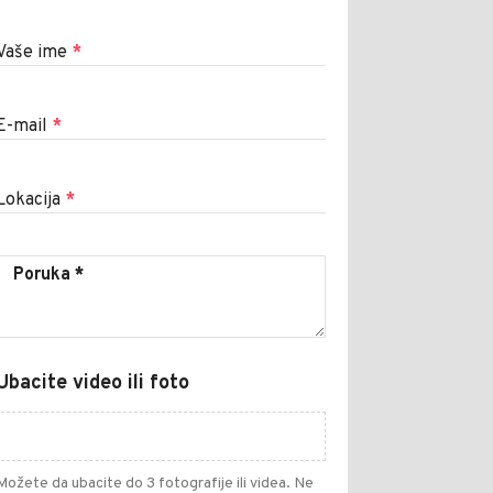
Vaše ime
*
E-mail
*
Lokacija
*
Ubacite video ili foto
Možete da ubacite do 3 fotografije ili videa. Ne