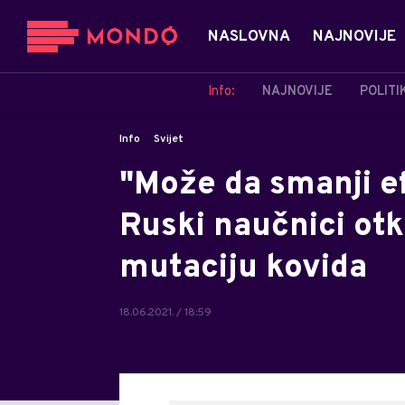
NASLOVNA
NAJNOVIJE
Info:
NAJNOVIJE
POLITI
Info
Svijet
"Može da smanji ef
Ruski naučnici otk
mutaciju kovida
18.06.2021. / 18:59