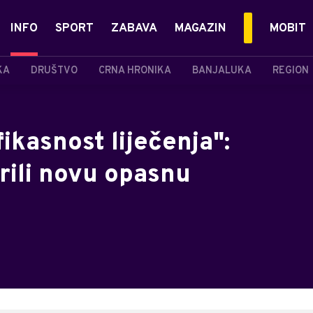
INFO
SPORT
ZABAVA
MAGAZIN
MOBIT
KA
DRUŠTVO
CRNA HRONIKA
BANJALUKA
REGION
ikasnost liječenja":
rili novu opasnu