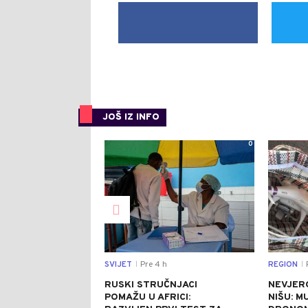
JOŠ IZ INFO
0
SVIJET
Pre 4 h
REGION
P
|
|
RUSKI STRUČNJACI
NEVJER
POMAŽU U AFRICI:
NIŠU: M