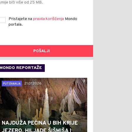
smije biti više od 25 MB.
Pristajete na
pravila korišćenja
Mondo
portala.
POŠALJI
MONDO REPORTAŽE
0
21.07.2026.
PUTOVANJA
NAJDUŽA PEĆINA U BIH KRIJE
JEZERO, HILJADE ŠIŠMIŠA I