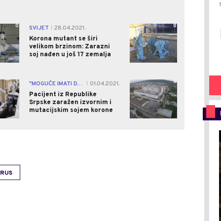
0
0
SVIJET
28.04.2021.
|
Korona mutant se širi
velikom brzinom: Zarazni
soj nađen u još 17 zemalja
1
0
"MOGUĆE IMATI DVA SOJA VIRUSA"
01.04.2021.
|
Pacijent iz Republike
Srpske zaražen izvornim i
mutacijskim sojem korone
IRUS