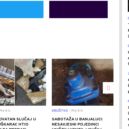
0
1
re 4 h
DRUŠTVO
Pre 5 h
REGI
|
OVATAN SLUČAJ U
SABOTAŽA U BANJALUCI:
VUČ
UŠKARAC HTIO
NESAVJESNI POJEDINCI
VEČ