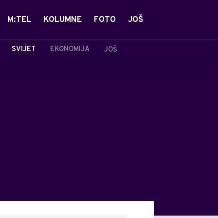
M:TEL
KOLUMNE
FOTO
JOŠ
SVIJET
EKONOMIJA
JOŠ