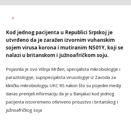
Dušan
AUTOR
0
Volaš
Kod jednog pacijenta u Republici Srpskoj je
utvrđeno da je zaražen izvornim vuhanskim
sojem virusa korona i mutiranim N501Y, koji se
nalazi u britanskom i južnoafričkom soju.
Pojasnila je ovo Višnja Mrđen, specijalista mikrobiologije i
parazitologije, supspecijalista virusologije iz Zavoda za
kliničku mikrobiologiju UKC RS nakon što su pojedini mediji
danas prenijeli informaciju da je u Banjaluci kod jednog
pacijenta istovremeno otkriveno prisustvo i britanskog i
južnoafričkog soja