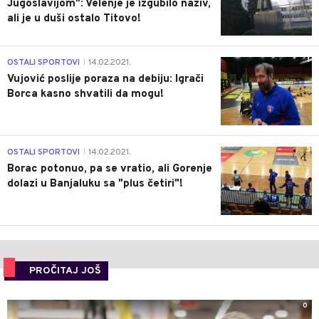
Jugoslavijom": Velenje je izgubilo naziv,
ali je u duši ostalo Titovo!
1
OSTALI SPORTOVI
14.02.2021.
|
Vujović poslije poraza na debiju: Igrači
Borca kasno shvatili da mogu!
3
OSTALI SPORTOVI
14.02.2021.
|
Borac potonuo, pa se vratio, ali Gorenje
dolazi u Banjaluku sa "plus četiri"!
PROČITAJ JOŠ
0