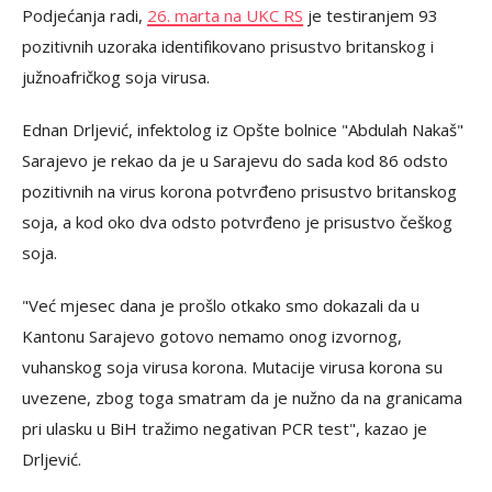
Podjećanja radi,
26. marta na UKC RS
je testiranjem 93
pozitivnih uzoraka identifikovano prisustvo britanskog i
južnoafričkog soja virusa.
Ednan Drljević, infektolog iz Opšte bolnice "Abdulah Nakaš"
Sarajevo je rekao da je u Sarajevu do sada kod 86 odsto
pozitivnih na virus korona potvrđeno prisustvo britanskog
soja, a kod oko dva odsto potvrđeno je prisustvo češkog
soja.
"Već mjesec dana je prošlo otkako smo dokazali da u
Kantonu Sarajevo gotovo nemamo onog izvornog,
vuhanskog soja virusa korona. Mutacije virusa korona su
uvezene, zbog toga smatram da je nužno da na granicama
pri ulasku u BiH tražimo negativan PCR test", kazao je
Drljević.