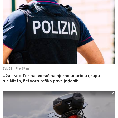
Pre 39 min
SVIJET
|
Užas kod Torina: Vozač namjerno udario u grupu
biciklista, četvoro teško povrijeđenih
0