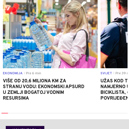
EKONOMIJA
Pre 6 min
SVIJET
Pre 39 m
|
|
VIŠE OD 20,6 MILIONA KM ZA
UŽAS KOD T
STRANU VODU: EKONOMSKI APSURD
NAMJERNO U
U ZEMLJI BOGATOJ VODNIM
BICIKLISTA,
RESURSIMA
POVRIJEĐEN