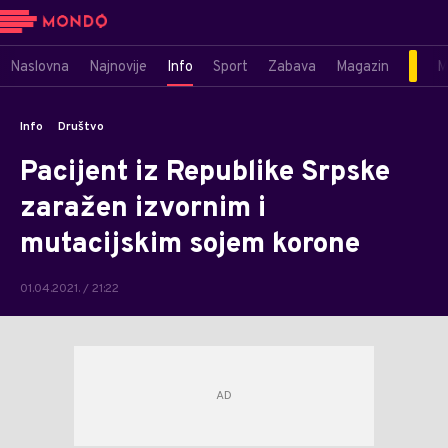
Naslovna
Najnovije
Info
Sport
Zabava
Magazin
M
Info
Društvo
Pacijent iz Republike Srpske
zaražen izvornim i
mutacijskim sojem korone
01.04.2021. / 21:22