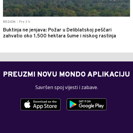
Pre 3 h
REGION
|
Buktinja ne jenjava: Požar u Deliblatskoj peščari
zahvatio oko 1.500 hektara šume i niskog rastinja
PREUZMI NOVU MONDO APLIKACIJU
Savršen spoj vijesti i zabave.