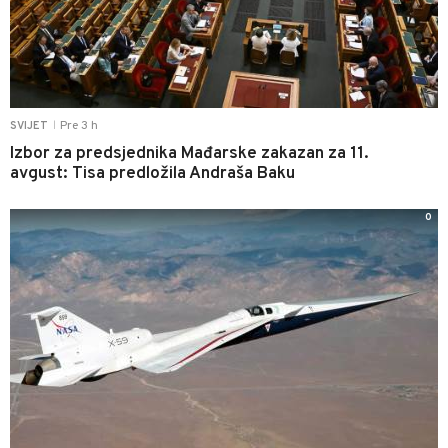
Pre 3 h
SVIJET
|
Izbor za predsjednika Mađarske zakazan za 11.
avgust: Tisa predložila Andraša Baku
0