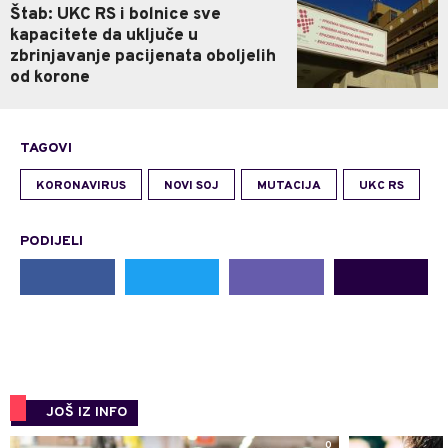
Štab: UKC RS i bolnice sve
kapacitete da uključe u
zbrinjavanje pacijenata oboljelih
od korone
TAGOVI
KORONAVIRUS
NOVI SOJ
MUTACIJA
UKC RS
PODIJELI
JOŠ IZ INFO
0