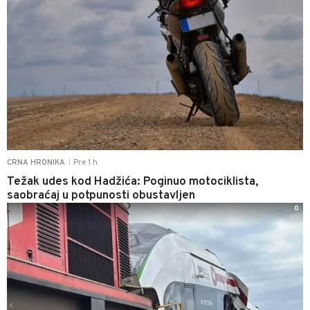
Pre 1 h
CRNA HRONIKA
|
Težak udes kod Hadžića: Poginuo motociklista,
saobraćaj u potpunosti obustavljen
0