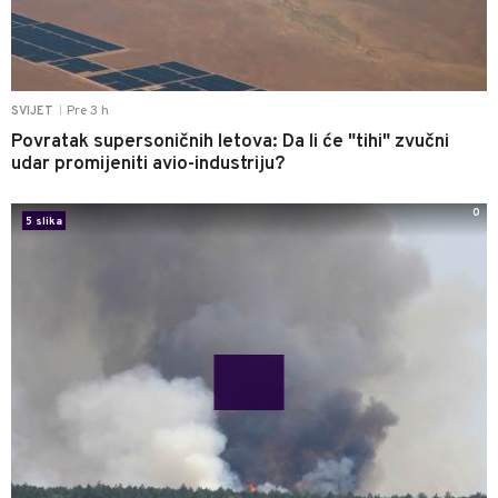
Pre 3 h
SVIJET
|
Povratak supersoničnih letova: Da li će "tihi" zvučni
udar promijeniti avio-industriju?
0
5 slika