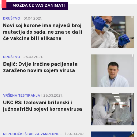
MOŽDA ĆE VAS ZANIMATI
0
DRUŠTVO
01.04.2021.
|
Novi soj korone ima najveći broj
mutacija do sada, ne zna se da li
će vakcine biti efikasne
1
DRUŠTVO
26.03.2021.
|
Đajić: Dvije trećine pacijenata
zaraženo novim sojem virusa
0
VRŠENA TESTIRANJA
26.03.2021.
|
UKC RS: Izolovani britanski i
južnoafrički sojevi koronavirusa
0
REPUBLIČKI ŠTAB ZA VANREDNE SITUACIJE
24.03.2021.
|