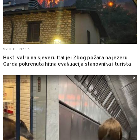
Pre 1 h
SVIJET
|
Bukti vatra na sjeveru Italije: Zbog požara na jezeru
Garda pokrenuta hitna evakuacija stanovnika i turista
0