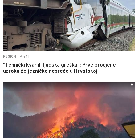
Pre 1 h
REGION
|
"Tehnički kvar ili ljudska greška": Prve procjene
uzroka željezničke nesreće u Hrvatskoj
0