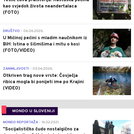
Teslić čuva praistoriju: Rastuška pećina
kao svjedok života neandertalaca
(FOTO)
0
DRUŠTVO
06.06.2026.
|
U Mićinoj pećini s mladim naučnikom iz
BiH: Istina o šišmišima i mitu o kosi
(FOTO/VIDEO)
0
ZANIMLJIVOSTI
05.06.2026.
|
Otkriven trag nove vrste: Čovječja
ribica mogla bi ponijeti ime po Krajini
(VIDEO)
MONDO U SLOVENIJI
4
MONDO REPORTAŽA
16.02.2021.
|
"Socijalističko čudo nostalgično za