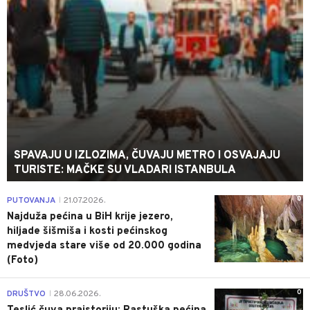
SPAVAJU U IZLOZIMA, ČUVAJU METRO I OSVAJAJU
TURISTE: MAČKE SU VLADARI ISTANBULA
0
PUTOVANJA
21.07.2026.
|
Najduža pećina u BiH krije jezero,
hiljade šišmiša i kosti pećinskog
medvjeda stare više od 20.000 godina
(Foto)
0
DRUŠTVO
28.06.2026.
|