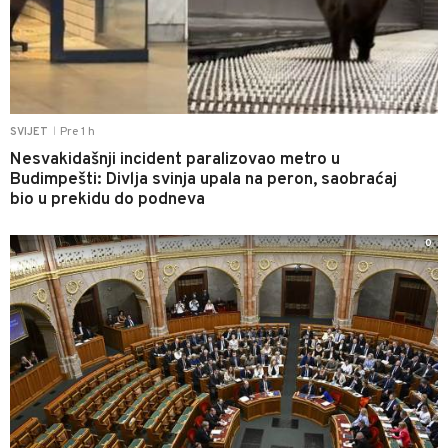
Pre 1 h
SVIJET
|
Nesvakidašnji incident paralizovao metro u
Budimpešti: Divlja svinja upala na peron, saobraćaj
bio u prekidu do podneva
0