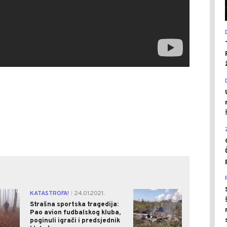
0
0
KATASTROFA!
24.01.2021.
|
Strašna sportska tragedija:
Pao avion fudbalskog kluba,
poginuli igrači i predsjednik