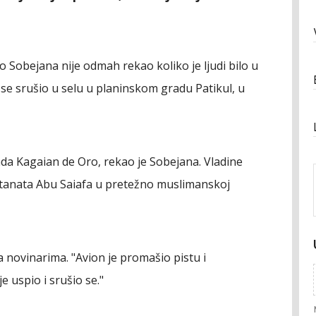
o Sobejana nije odmah rekao koliko je ljudi bilo u
o se srušio u selu u planinskom gradu Patikul, u
ada Kagaian de Oro, rekao je Sobejana. Vladine
itanata Abu Saiafa u pretežno muslimanskoj
a novinarima. "Avion je promašio pistu i
e uspio i srušio se."