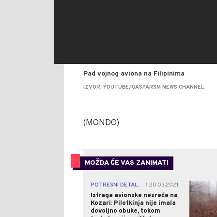
Pad vojnog aviona na Filipinima
IZVOR: YOUTUBE/GASPARSM NEWS CHANNEL
(MONDO)
MOŽDA ĆE VAS ZANIMATI
POTRESNI DETALJI TRAGEDIJE
20.03.2021.
|
Istraga avionske nesreće na
Kozari: Pilotkinja nije imala
dovoljno obuke, tokom