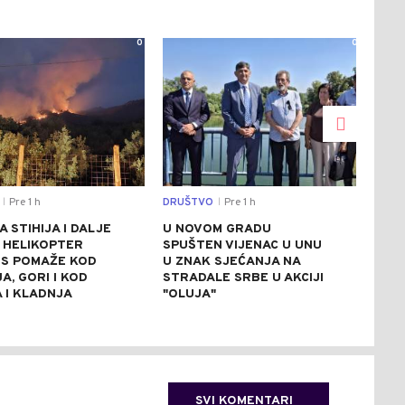
0
0
Pre 1 h
DRUŠTVO
Pre 1 h
POLI
|
|
 STIHIJA I DALJE
U NOVOM GRADU
SNS
: HELIKOPTER
SPUŠTEN VIJENAC U UNU
ZBO
RS POMAŽE KOD
U ZNAK SJEĆANJA NA
KAM
A, GORI I KOD
STRADALE SRBE U AKCIJI
DJE
 I KLADNJA
"OLUJA"
SRE
SVI KOMENTARI