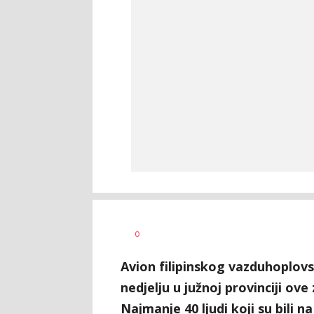
Veljko
AUTOR
0
Petranović
Avion filipinskog vazduhoplov
nedjelju u južnoj provinciji ove
Najmanje 40 ljudi koji su bili na