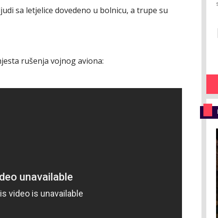
judi sa letjelice dovedeno u bolnicu, a trupe su
mjesta rušenja vojnog aviona: