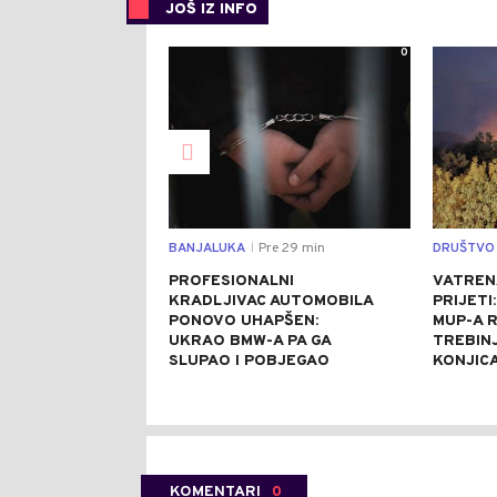
JOŠ IZ INFO
0
BANJALUKA
Pre 29 min
DRUŠTVO
|
PROFESIONALNI
VATRENA
KRADLJIVAC AUTOMOBILA
PRIJETI
PONOVO UHAPŠEN:
MUP-A 
UKRAO BMW-A PA GA
TREBINJ
SLUPAO I POBJEGAO
KONJICA
KOMENTARI
0