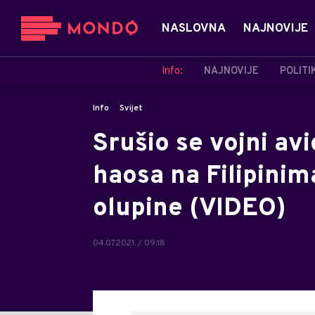
NASLOVNA
NAJNOVIJE
Info:
NAJNOVIJE
POLITI
Info
Svijet
Srušio se vojni avi
haosa na Filipinim
olupine (VIDEO)
04.07.2021. / 09:18