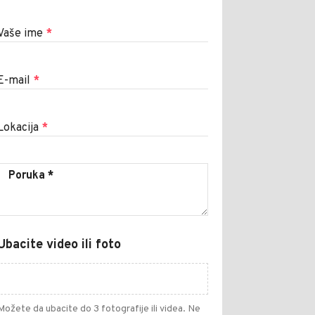
Vaše ime
*
E-mail
*
Lokacija
*
Ubacite video ili foto
Možete da ubacite do 3 fotografije ili videa. Ne