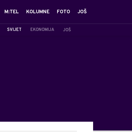
M:TEL
KOLUMNE
FOTO
JOŠ
SVIJET
EKONOMIJA
JOŠ