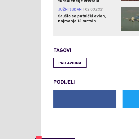
turbulencije vrištala
JUŽNI SUDAN
02.03.2021.
|
Srušio se putnički avion,
najmanje 12 mrtvih
TAGOVI
PAD AVIONA
PODIJELI