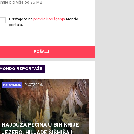
smije biti više od 25 MB.
Pristajete na
pravila korišćenja
Mondo
portala.
POŠALJI
MONDO REPORTAŽE
0
21.07.2026.
PUTOVANJA
NAJDUŽA PEĆINA U BIH KRIJE
JEZERO, HILJADE ŠIŠMIŠA I