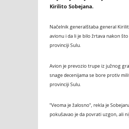
Kirilito Sobejana.
Načelnik generalštaba general Kirilit
avionu i da li je bilo žrtava nakon št
provinciji Sulu.
Avion je prevozio trupe iz južnog gr
snage decenijama se bore protiv mil
provinciji Sulu.
"Veoma je žalosno", rekla je Sobejan
pokušavao je da povrati uzgon, ali nij