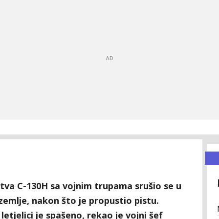
stva C-130H sa vojnim trupama srušio se u
 zemlje, nakon što je propustio pistu.
 letjelici je spašeno, rekao je vojni šef