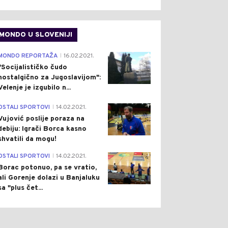
MONDO U SLOVENIJI
4
MONDO REPORTAŽA
16.02.2021.
|
"Socijalističko čudo
nostalgično za Jugoslavijom":
Velenje je izgubilo n...
1
OSTALI SPORTOVI
14.02.2021.
|
Vujović poslije poraza na
debiju: Igrači Borca kasno
shvatili da mogu!
3
OSTALI SPORTOVI
14.02.2021.
|
Borac potonuo, pa se vratio,
ali Gorenje dolazi u Banjaluku
sa "plus čet...