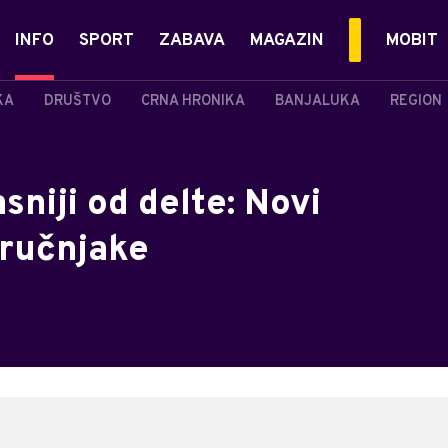
INFO
SPORT
ZABAVA
MAGAZIN
MOBIT
KA
DRUŠTVO
CRNA HRONIKA
BANJALUKA
REGION
sniji od delte: Novi
tručnjake