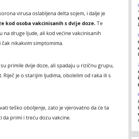
orona virusa oslabljena delta sojem, i dalje je
ze kod osoba vakcinisanih s dvije doze.
Te
 na druge ljude, ali kod većine vakcinisanih
li čak nikakvim simptomima.
u primile dvije doze, ali spadaju u rizičnu grupu,
Riječ je o starijim ljudima, obolelim od raka ili s
ati teško oboljenje, zato je vjerovatno da će ta
i da primi i treću dozu vakcine.