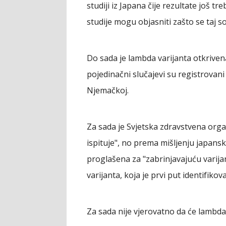
studiji iz Japana čije rezultate još tr
studije mogu objasniti zašto se taj so
Do sada je lambda varijanta otkrive
pojedinačni slučajevi su registrovani i u
Njemačkoj.
Za sada je Svjetska zdravstvena organ
ispituje", no prema mišljenju japans
proglašena za "zabrinjavajuću varijan
varijanta, koja je prvi put identifikova
Za sada nije vjerovatno da će lambda