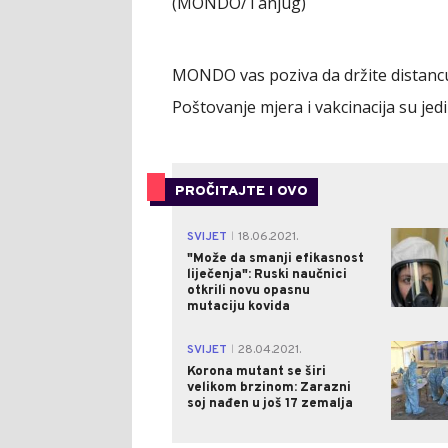
(MONDO/Tanjug)
MONDO vas poziva da držite distancu,
Poštovanje mjera i vakcinacija su jedi
PROČITAJTE I OVO
SVIJET
18.06.2021.
|
"Može da smanji efikasnost
liječenja": Ruski naučnici
otkrili novu opasnu
mutaciju kovida
SVIJET
28.04.2021.
|
Korona mutant se širi
velikom brzinom: Zarazni
soj nađen u još 17 zemalja