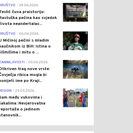
0
DRUŠTVO
28.06.2026.
|
Teslić čuva praistoriju:
Rastuška pećina kao svjedok
života neandertalac...
0
DRUŠTVO
06.06.2026.
|
U Mićinoj pećini s mladim
naučnikom iz BiH: Istina o
šišmišima i mitu o ...
0
ZANIMLJIVOSTI
05.06.2026.
|
Otkriven trag nove vrste:
Čovječja ribica mogla bi
ponijeti ime po Kraji...
0
REGION
29.05.2026.
|
Sam među vukovima i
šakalima: Nevjerovatna
reportaža o jedinom
stanovnik...