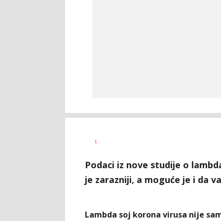
Dragana
AUTOR
1
Božić
Podaci iz nove studije o lambda
je zarazniji, a moguće je i da v
Lambda soj korona virusa nije samo 