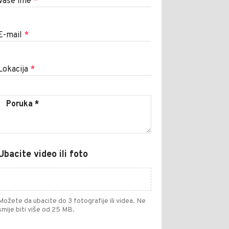
Vaše ime
*
E-mail
*
Lokacija
*
Ubacite video ili foto
Možete da ubacite do 3 fotografije ili videa. Ne
smije biti više od 25 MB.