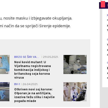
 nosite masku i izbjegavate okupljanja.
ni način da se spriječi širenje epidemije.
0
0
BRZO SE ŠIRI VAZDUHOM
29.05.2021.
|
Novi kovid mutant: U
Vijetnamu registrovana
kombinacija indijskog i
britanskog soja korona
virusa
0
1
BV-1
26.04.2021.
|
Otkriven novi soj korone:
Otporan je na antitijela,
izaziva težu sliku i najviše
pogađa mlade