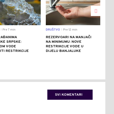
Pre 7 min
DRUŠTVO
Pre 12 min
DRU
|
|
RAĐANIMA
REZERVOARI NA MANJAČI
BEZ
IKE SRPSKE:
NA MINIMUMU: NOVE
ZDR
OM VODE
RESTRIKCIJE VODE U
OSI
ITI RESTRIKCIJE
DIJELU BANJALUKE
TRE
JAM
SVI KOMENTARI