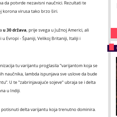
eba da potvrde nezavisni naučnici. Rezultati te
j korona virusa tako brzo širi.
na
u 30 država
, prije svega u Južnoj Americi, ali
 Evropi - Španiji, Velikoj Britaniji, Italiji i
izacija tu varijantu proglasila "varijantom koja se
kih naučnika, lambda ispunjava sve uslove da bude
tu". U te "zabrinjavajuće sojeve" ubraja se i delta
na u Indiji.
 potisnuti delta varijantu koja trenutno dominira.