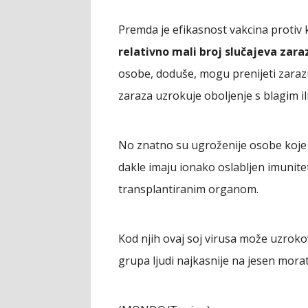
Premda je efikasnost vakcina protiv k
relativno mali broj slučajeva zara
osobe, doduše, mogu prenijeti zarazu
zaraza uzrokuje oboljenje s blagim i
No znatno su ugroženije osobe koje s
dakle imaju ionako oslabljen imunitet. 
transplantiranim organom.
Kod njih ovaj soj virusa može uzrokov
grupa ljudi najkasnije na jesen morat