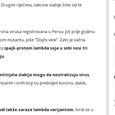
. Drugim riječima, vakcine slabije štite od te
rona virusa registrovana u Peruu još prije godinu
 tom mutantu, piše "Dojče vele". Zato je važna
joj
spajk-protein lambda soja u sebi nosi tri
ju.
ntitijela slabije mogu da neutralizuju virus
,
sanih i onih koji su preboljeli koronu, dakle,
judi lakše zaraze lambda varijantom
, tvrdi se u