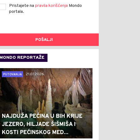
Pristajete na
pravila korišćenja
Mondo
portala.
POŠALJI
MONDO REPORTAŽE
0
21.07.2026.
PUTOVANJA
NAJDUŽA PEĆINA U BIH KRIJE
JEZERO, HILJADE ŠIŠMIŠA I
KOSTI PEĆINSKOG MED...