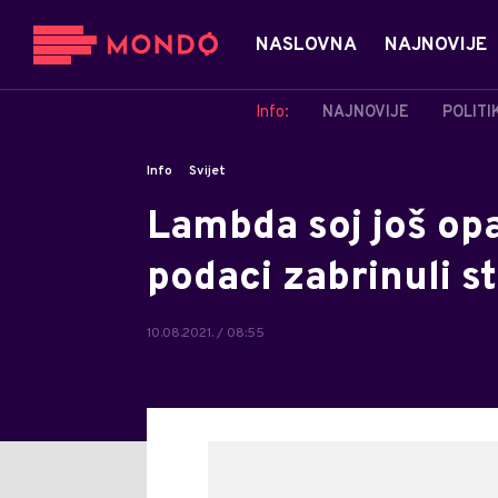
NASLOVNA
NAJNOVIJE
Info:
NAJNOVIJE
POLITI
Info
Svijet
Lambda soj još opa
podaci zabrinuli s
10.08.2021. / 08:55