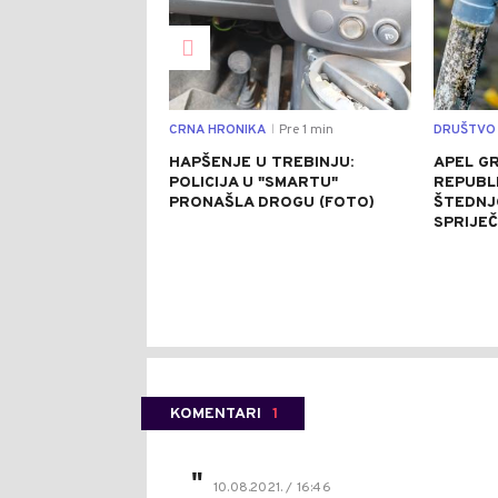
CRNA HRONIKA
Pre 1 min
DRUŠTVO
|
HAPŠENJE U TREBINJU:
APEL G
POLICIJA U "SMARTU"
REPUBL
PRONAŠLA DROGU (FOTO)
ŠTEDNJ
SPRIJEČ
KOMENTARI
1
"
10.08.2021. / 16:46