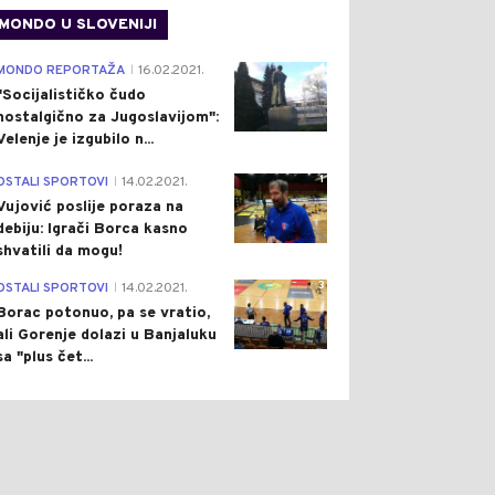
MONDO U SLOVENIJI
4
MONDO REPORTAŽA
16.02.2021.
|
"Socijalističko čudo
nostalgično za Jugoslavijom":
Velenje je izgubilo n...
1
OSTALI SPORTOVI
14.02.2021.
|
Vujović poslije poraza na
debiju: Igrači Borca kasno
shvatili da mogu!
3
OSTALI SPORTOVI
14.02.2021.
|
Borac potonuo, pa se vratio,
ali Gorenje dolazi u Banjaluku
sa "plus čet...