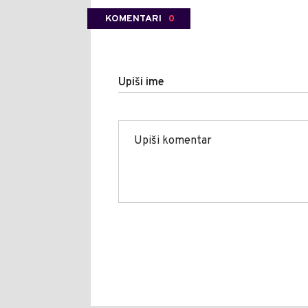
KOMENTARI
0
Upiši ime