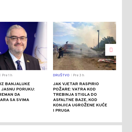
0
0
Pre 1 h
DRUŠTVO
Pre 3 h
CRNA
|
|
 IZ BANJALUKE
JAK VJETAR RASPIRIO
AKC
 JASNU PORUKU:
POŽARE: VATRA KOD
UHA
REMAN DA
TREBINJA STIGLA DO
ZAP
ARA SA SVIMA
ASFALTNE BAZE, KOD
AUT
KONJICA UGROŽENE KUĆE
(FO
I PRUGA