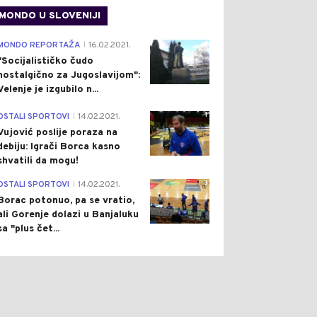
MONDO U SLOVENIJI
4
MONDO REPORTAŽA
16.02.2021.
|
"Socijalističko čudo
nostalgično za Jugoslavijom":
Velenje je izgubilo n...
1
OSTALI SPORTOVI
14.02.2021.
|
Vujović poslije poraza na
debiju: Igrači Borca kasno
shvatili da mogu!
3
OSTALI SPORTOVI
14.02.2021.
|
Borac potonuo, pa se vratio,
ali Gorenje dolazi u Banjaluku
sa "plus čet...