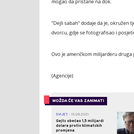
mogao da pristane na dok.
"Dejli sabah" dodaje da je, okružen tj
dvorcu, gdje se fotografisao i posjet
Ovo je američkom milijarderu druga p
(Agencije)
MOŽDA ĆE VAS ZANIMATI
SVIJET
15.08.2021.
|
Gejts obećao 1,5 milijardi
dolara protiv klimatskih
promjena