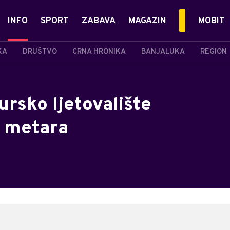
INFO
SPORT
ZABAVA
MAGAZIN
MOBIT
KA
DRUŠTVO
CRNA HRONIKA
BANJALUKA
REGION
tursko ljetovalište
 metara