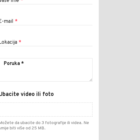
Vaše ime
*
E-mail
*
Lokacija
*
Ubacite video ili foto
Možete da ubacite do 3 fotografije ili videa. Ne
smije biti više od 25 MB.