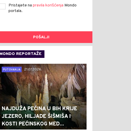
Pristajete na
pravila korišćenja
Mondo
portala.
POŠALJI
MONDO REPORTAŽE
0
21.07.2026.
PUTOVANJA
NAJDUŽA PEĆINA U BIH KRIJE
JEZERO, HILJADE ŠIŠMIŠA I
KOSTI PEĆINSKOG MED...