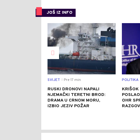
JOŠ IZ INFO
0
SVIJET
Pre 17 min
POLITIKA
|
RUSKI DRONOVI NAPALI
KRIŠOK
NJEMAČKI TERETNI BROD:
POSLAO
DRAMA U CRNOM MORU,
OHR SP
IZBIO JEZIV POŽAR
RAZGOV