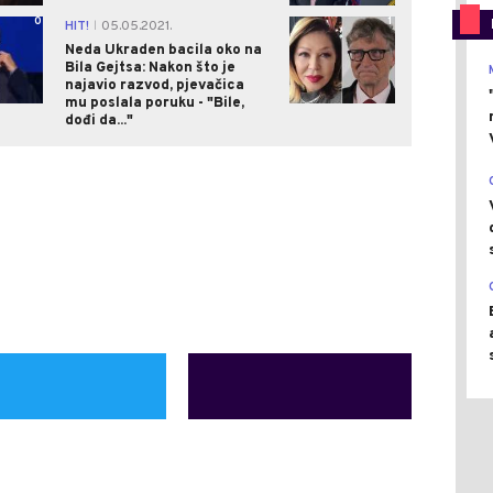
0
1
HIT!
05.05.2021.
|
Neda Ukraden bacila oko na
Bila Gejtsa: Nakon što je
najavio razvod, pjevačica
mu poslala poruku - "Bile,
dođi da..."