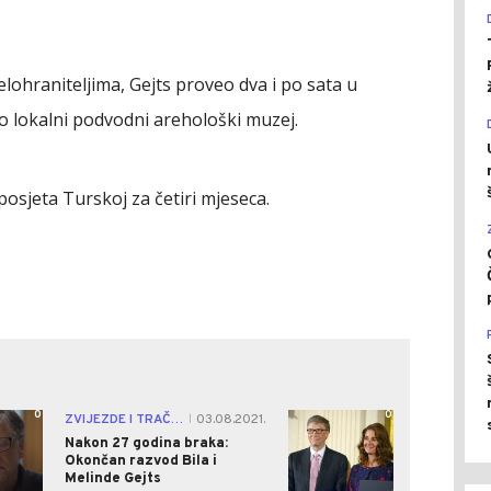
elohraniteljima, Gejts proveo dva i po sata u
io lokalni podvodni arehološki muzej.
osjeta Turskoj za četiri mjeseca.
0
0
ZVIJEZDE I TRAČEVI
03.08.2021.
|
Nakon 27 godina braka:
Okončan razvod Bila i
Melinde Gejts