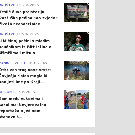
0
DRUŠTVO
28.06.2026.
|
Teslić čuva praistoriju:
Rastuška pećina kao svjedok
života neandertalac...
0
DRUŠTVO
06.06.2026.
|
U Mićinoj pećini s mladim
naučnikom iz BiH: Istina o
šišmišima i mitu o ...
0
ZANIMLJIVOSTI
05.06.2026.
|
Otkriven trag nove vrste:
Čovječja ribica mogla bi
ponijeti ime po Kraji...
0
REGION
29.05.2026.
|
Sam među vukovima i
šakalima: Nevjerovatna
reportaža o jedinom
stanovnik...