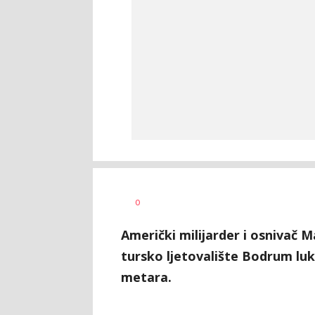
Vesna
AUTOR
0
Kerkez
Američki milijarder i osnivač M
tursko ljetovalište Bodrum l
metara.