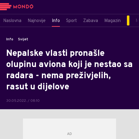
Naslovna
Najnovije
Info
Sport
Zabava
Magazin
M
Info
Svijet
Nepalske vlasti pronašle
olupinu aviona koji je nestao sa
radara - nema preživjelih,
rasut u dijelove
30.05.2022. / 08:10