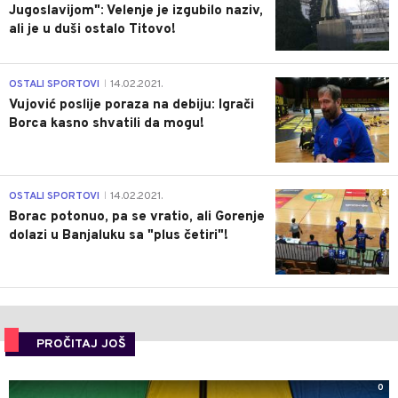
Jugoslavijom": Velenje je izgubilo naziv,
ali je u duši ostalo Titovo!
1
OSTALI SPORTOVI
14.02.2021.
|
Vujović poslije poraza na debiju: Igrači
Borca kasno shvatili da mogu!
3
OSTALI SPORTOVI
14.02.2021.
|
Borac potonuo, pa se vratio, ali Gorenje
dolazi u Banjaluku sa "plus četiri"!
PROČITAJ JOŠ
0