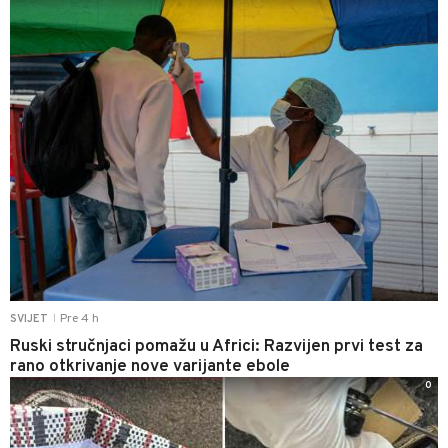
Pre 4 h
SVIJET
|
Ruski stručnjaci pomažu u Africi: Razvijen prvi test za
rano otkrivanje nove varijante ebole
0