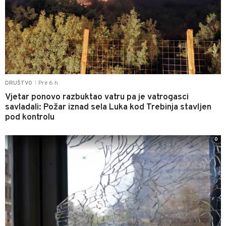
Pre 6 h
DRUŠTVO
|
Vjetar ponovo razbuktao vatru pa je vatrogasci
savladali: Požar iznad sela Luka kod Trebinja stavljen
pod kontrolu
0