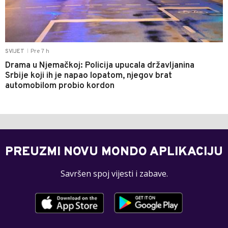
Pre 7 h
SVIJET
|
Drama u Njemačkoj: Policija upucala državljanina
Srbije koji ih je napao lopatom, njegov brat
automobilom probio kordon
PREUZMI NOVU MONDO APLIKACIJU
Savršen spoj vijesti i zabave.