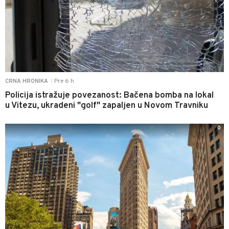
Pre 6 h
CRNA HRONIKA
|
Policija istražuje povezanost: Bačena bomba na lokal
u Vitezu, ukradeni "golf" zapaljen u Novom Travniku
0