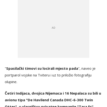
"
Spasilački timovi su locirali mjesto pada
", naveo je
portparol vojske na Tviteru i uz to priložio fotografiju
olupine.
Četiri Indijaca, dvojica Nijemaca i 16 Nepalaca su bili u
avionu tipa "De Havilend Canada DHC-6-300 Twin
Otter", u vlasništvu privatne kompanije "Tara Er",