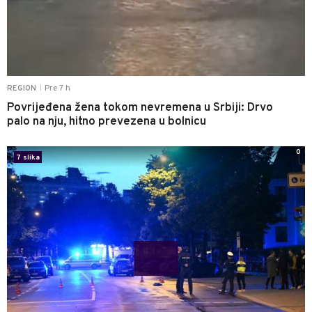
Pre 7 h
REGION
|
Povrijeđena žena tokom nevremena u Srbiji: Drvo
palo na nju, hitno prevezena u bolnicu
0
7 slika