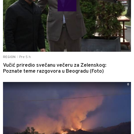
Pre 5 h
REGION
|
Vučić priredio svečanu večeru za Zelenskog:
Poznate teme razgovora u Beogradu (Foto)
0