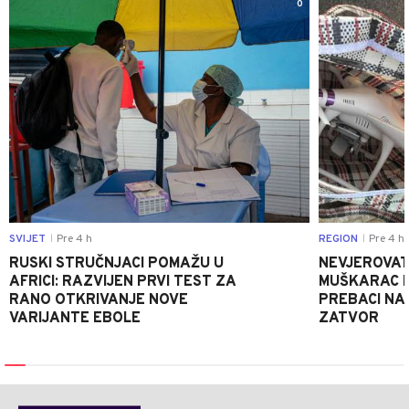
0
SVIJET
Pre 4 h
REGION
Pre 4 h
|
|
RUSKI STRUČNJACI POMAŽU U
NEVJEROVATA
AFRICI: RAZVIJEN PRVI TEST ZA
MUŠKARAC H
RANO OTKRIVANJE NOVE
PREBACI NA
VARIJANTE EBOLE
ZATVOR