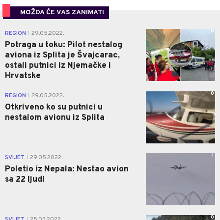
MOŽDA ĆE VAS ZANIMATI
0
REGION
29.05.2022.
|
Potraga u toku: Pilot nestalog
aviona iz Splita je Švajcarac,
ostali putnici iz Njemačke i
Hrvatske
0
REGION
29.05.2022.
|
Otkriveno ko su putnici u
nestalom avionu iz Splita
1
SVIJET
29.05.2022.
|
Poletio iz Nepala: Nestao avion
sa 22 ljudi
0
SVIJET
25.03.2022.
|