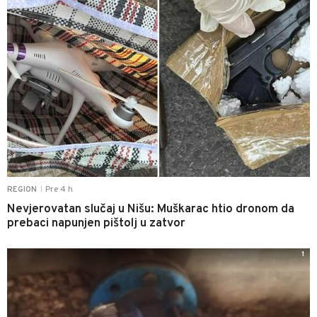
Pre 4 h
REGION
|
Nevjerovatan slučaj u Nišu: Muškarac htio dronom da
prebaci napunjen pištolj u zatvor
1