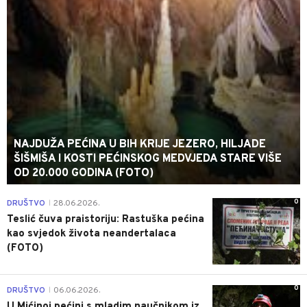
NAJDUŽA PEĆINA U BIH KRIJE JEZERO, HILJADE
ŠIŠMIŠA I KOSTI PEĆINSKOG MEDVJEDA STARE VIŠE
OD 20.000 GODINA (FOTO)
0
DRUŠTVO
28.06.2026.
|
Teslić čuva praistoriju: Rastuška pećina
kao svjedok života neandertalaca
(FOTO)
0
DRUŠTVO
06.06.2026.
|
U Mićinoj pećini s mladim naučnikom iz