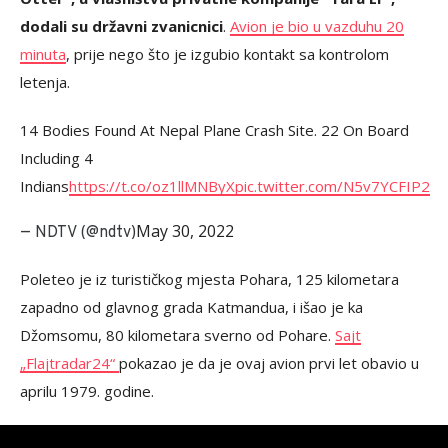
dodali su državni zvanicnici
.
Avion je bio u vazduhu 20
minuta
, prije nego što je izgubio kontakt sa kontrolom
letenja.
14 Bodies Found At Nepal Plane Crash Site. 22 On Board
Including 4
Indians
https://t.co/oz1llMNByX
pic.twitter.com/N5v7YCFIP2
May 30, 2022
— NDTV (@ndtv)
Poleteo je iz turističkog mjesta Pohara, 125 kilometara
zapadno od glavnog grada Katmandua, i išao je ka
Džomsomu, 80 kilometara sverno od Pohare.
Sajt
„Flajtradar24“
pokazao je da je ovaj avion prvi let obavio u
aprilu 1979. godine.