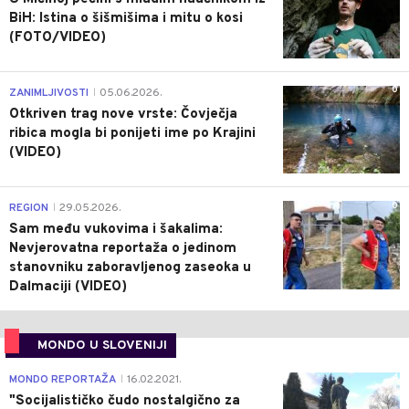
BiH: Istina o šišmišima i mitu o kosi
(FOTO/VIDEO)
0
ZANIMLJIVOSTI
05.06.2026.
|
Otkriven trag nove vrste: Čovječja
ribica mogla bi ponijeti ime po Krajini
(VIDEO)
0
REGION
29.05.2026.
|
Sam među vukovima i šakalima:
Nevjerovatna reportaža o jedinom
stanovniku zaboravljenog zaseoka u
Dalmaciji (VIDEO)
MONDO U SLOVENIJI
4
MONDO REPORTAŽA
16.02.2021.
|
"Socijalističko čudo nostalgično za