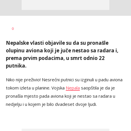
Dušan
AUTOR
0
Volaš
Nepalske vlasti objavile su da su pronašle
olupinu aviona koji je juče nestao sa radara i,
prema prvim podacima, u smrt odnio 22
putnika.
Niko nije preživio! Nesrećni putnici su izginuli u padu aviona
tokom izleta u planine. Vojska
Nepala
saopštila je da je
pronašla mjesto pada aviona koji je nestao sa radara u
nedjelju i u kojem je bilo dvadeset dvoje ljudi.