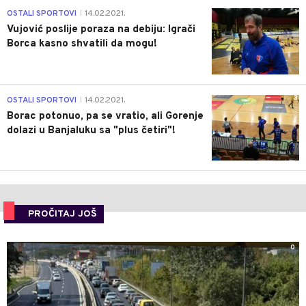
1
OSTALI SPORTOVI
14.02.2021.
|
Vujović poslije poraza na debiju: Igrači
Borca kasno shvatili da mogu!
3
OSTALI SPORTOVI
14.02.2021.
|
Borac potonuo, pa se vratio, ali Gorenje
dolazi u Banjaluku sa "plus četiri"!
PROČITAJ JOŠ
0