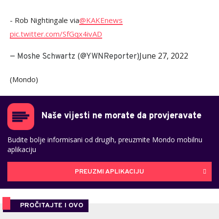
- Rob Nightingale via
@KAKEnews
pic.twitter.com/SfGqx4ivAD
June 27, 2022
— Moshe Schwartz (@YWNReporter)
(Mondo)
Naše vijesti ne morate da provjeravate
Budite bolje informisani od drugih, preuzmite Mondo mobilnu
aplikaciju
PREUZMI APLIKACIJU
PROČITAJTE I OVO