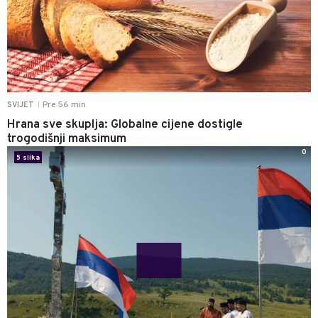
Pre 56 min
SVIJET
|
Hrana sve skuplja: Globalne cijene dostigle
trogodišnji maksimum
0
5 slika