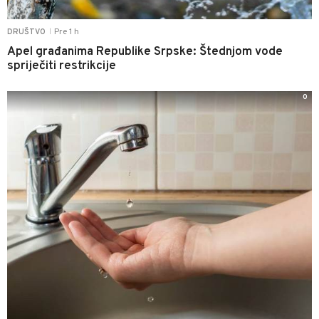
Pre 1 h
DRUŠTVO
|
Apel građanima Republike Srpske: Štednjom vode
spriječiti restrikcije
0