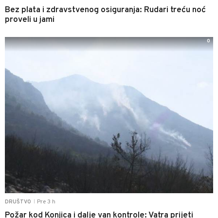
Bez plata i zdravstvenog osiguranja: Rudari treću noć
proveli u jami
0
Pre 3 h
DRUŠTVO
|
Požar kod Konjica i dalje van kontrole: Vatra prijeti