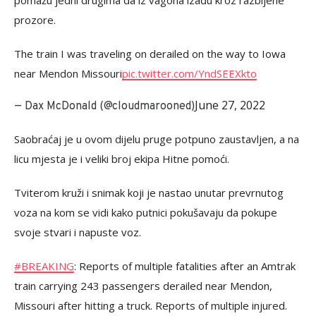
pomažu jedni drugima da iz vagona izađu kroz razbijene
prozore.
The train I was traveling on derailed on the way to Iowa
near Mendon Missouri
pic.twitter.com/YndSEEXkto
June 27, 2022
— Dax McDonald (@cloudmarooned)
Saobraćaj je u ovom dijelu pruge potpuno zaustavljen, a na
licu mjesta je i veliki broj ekipa Hitne pomoći.
Tviterom kruži i snimak koji je nastao unutar prevrnutog
voza na kom se vidi kako putnici pokušavaju da pokupe
svoje stvari i napuste voz.
#BREAKING
: Reports of multiple fatalities after an Amtrak
train carrying 243 passengers derailed near Mendon,
Missouri after hitting a truck. Reports of multiple injured.