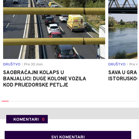
DRUŠTVO
Pre 30 min
DRUŠTVO
Pre 4
|
|
SAOBRAĆAJNI KOLAPS U
SAVA U GRAD
BANJALUCI: DUGE KOLONE VOZILA
ISTORIJSKOG
KOD PRIJEDORSKE PETLJE
KOMENTARI
0
SVI KOMENTARI