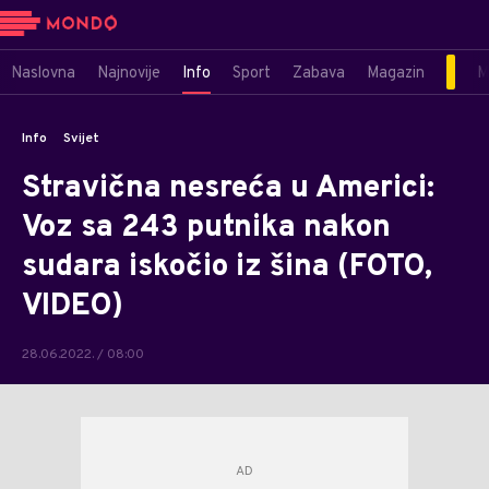
Naslovna
Najnovije
Info
Sport
Zabava
Magazin
M
Info
Svijet
Stravična nesreća u Americi:
Voz sa 243 putnika nakon
sudara iskočio iz šina (FOTO,
VIDEO)
28.06.2022. / 08:00