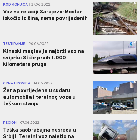
0
KOD KONJICA
27.06.2022.
|
Voz na relaciji Sarajevo-Mostar
iskočio iz šina, nema povrijeđenih
0
TESTIRANJE
20.06.2022.
|
Kineski maglev je najbrži voz na
svijetu: Stiže prvih 1.000
kilometara pruge
0
CRNA HRONIKA
14.06.2022.
|
Žena povrijeđena u sudaru
automobila i teretnog voza u
teškom stanju
0
REGION
07.06.2022.
|
Teška saobraćajna nesreća u
Srbiji: Teretni voz naletio na