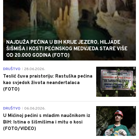
NAJDUŽA PEĆINA U BIH KRIJE JEZERO, HILJADE
ŠIŠMIŠA I KOSTI PEĆINSKOG MEDVJEDA STARE VIŠE
OD 20.000 GODINA (FOTO)
0
DRUŠTVO
28.06.2026.
|
Teslić čuva praistoriju: Rastuška pećina
kao svjedok života neandertalaca
(FOTO)
0
DRUŠTVO
06.06.2026.
|
U Mićinoj pećini s mladim naučnikom iz
BiH: Istina o šišmišima i mitu o kosi
(FOTO/VIDEO)