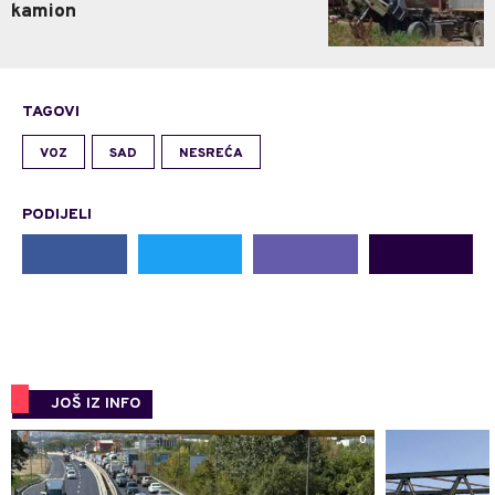
kamion
TAGOVI
VOZ
SAD
NESREĆA
PODIJELI
JOŠ IZ INFO
0