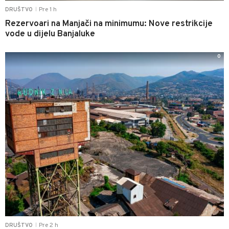
Pre 1 h
DRUŠTVO
|
Rezervoari na Manjači na minimumu: Nove restrikcije
vode u dijelu Banjaluke
0
Pre 2 h
DRUŠTVO
|