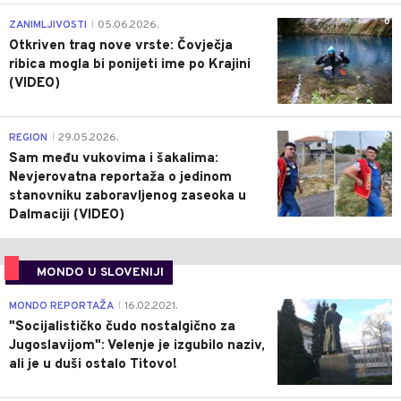
0
ZANIMLJIVOSTI
05.06.2026.
|
Otkriven trag nove vrste: Čovječja
ribica mogla bi ponijeti ime po Krajini
(VIDEO)
0
REGION
29.05.2026.
|
Sam među vukovima i šakalima:
Nevjerovatna reportaža o jedinom
stanovniku zaboravljenog zaseoka u
Dalmaciji (VIDEO)
MONDO U SLOVENIJI
4
MONDO REPORTAŽA
16.02.2021.
|
"Socijalističko čudo nostalgično za
Jugoslavijom": Velenje je izgubilo naziv,
ali je u duši ostalo Titovo!