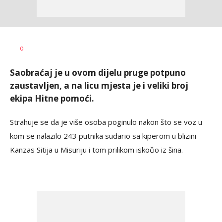
Dragana
AUTOR
0
Božić
Saobraćaj je u ovom dijelu pruge potpuno
zaustavljen, a na licu mjesta je i veliki broj
ekipa Hitne pomoći.
Strahuje se da je više osoba poginulo nakon što se voz u
kom se nalazilo 243 putnika sudario sa kiperom u blizini
Kanzas Sitija u Misuriju i tom prilikom iskočio iz šina.