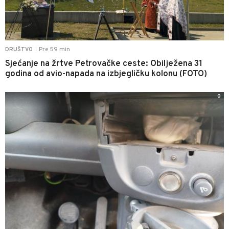
Pre 59 min
DRUŠTVO
|
Sjećanje na žrtve Petrovačke ceste: Obilježena 31
godina od avio-napada na izbjegličku kolonu (FOTO)
0