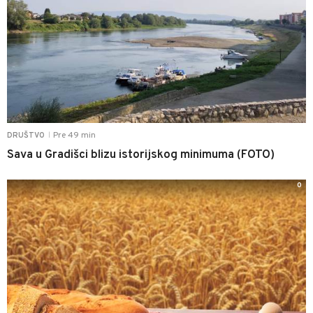
Pre 49 min
DRUŠTVO
|
Sava u Gradišci blizu istorijskog minimuma (FOTO)
0