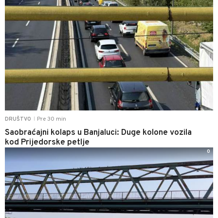
Pre 30 min
DRUŠTVO
|
Saobraćajni kolaps u Banjaluci: Duge kolone vozila
kod Prijedorske petlje
0