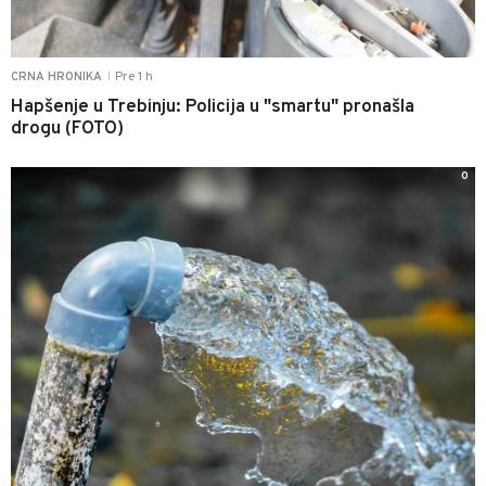
Pre 1 h
CRNA HRONIKA
|
Hapšenje u Trebinju: Policija u "smartu" pronašla
drogu (FOTO)
0