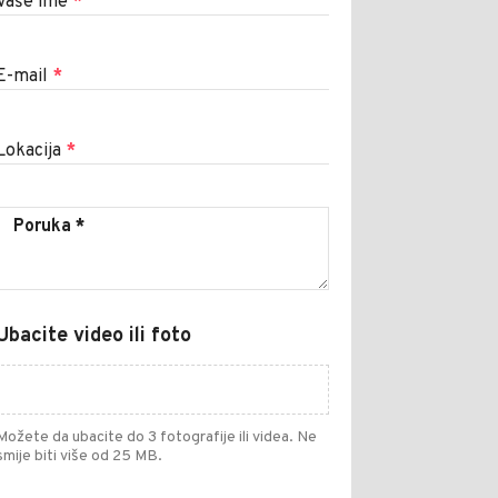
Vaše ime
*
E-mail
*
Lokacija
*
Ubacite video ili foto
Možete da ubacite do 3 fotografije ili videa. Ne
smije biti više od 25 MB.