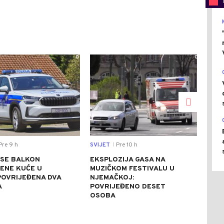
0
0
re 9 h
SVIJET
Pre 10 h
EKO
|
 SE BALKON
EKSPLOZIJA GASA NA
VIŠ
ENE KUĆE U
MUZIČKOM FESTIVALU U
ZA 
 POVRIJEĐENA DVA
NJEMAČKOJ:
EKO
A
POVRIJEĐENO DESET
ZEM
OSOBA
RES