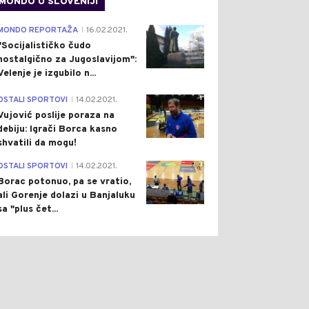
MONDO U SLOVENIJI
4
MONDO REPORTAŽA
16.02.2021.
|
"Socijalističko čudo
nostalgično za Jugoslavijom":
Velenje je izgubilo n...
0
0
1
OSTALI SPORTOVI
14.02.2021.
|
Vujović poslije poraza na
debiju: Igrači Borca kasno
shvatili da mogu!
3
OSTALI SPORTOVI
14.02.2021.
|
Borac potonuo, pa se vratio,
ali Gorenje dolazi u Banjaluku
NOMIJA
Pre 10 h
SVIJET
Pre 10 h
|
|
sa "plus čet...
E OD 20,6 MILIONA KM
UŽAS KOD TORINA: VOZAČ
STRANU VODU:
NAMJERNO UDARIO U
NOMSKI APSURD U
GRUPU BICIKLISTA,
LJI BOGATOJ VODNIM
ČETVORO TEŠKO
URSIMA
POVRIJEĐENIH