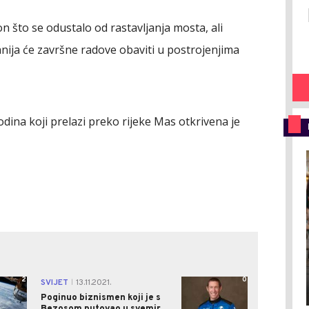
 što se odustalo od rastavljanja mosta, ali
nija će završne radove obaviti u postrojenjima
ina koji prelazi preko rijeke Mas otkrivena je
2
0
SVIJET
13.11.2021.
|
Poginuo biznismen koji je s