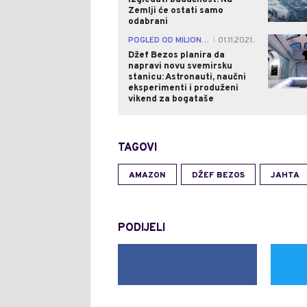
izgledati budućnost: Na
Zemlji će ostati samo
odabrani
POGLED OD MILION DOLARA
01.11.2021.
|
Džef Bezos planira da
napravi novu svemirsku
stanicu: Astronauti, naučni
eksperimenti i produženi
vikend za bogataše
TAGOVI
AMAZON
DŽEF BEZOS
JAHTA
PODIJELI