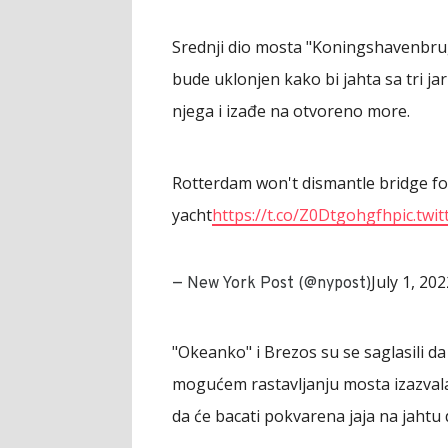
Srednji dio mosta "Koningshavenbrug
bude uklonjen kako bi jahta sa tri j
njega i izađe na otvoreno more.
Rotterdam won't dismantle bridge fo
yacht
https://t.co/Z0Dtgohgfh
pic.twi
July 1, 202
— New York Post (@nypost)
"Okeanko" i Brezos su se saglasili da 
mogućem rastavljanju mosta izazvala 
da će bacati pokvarena jaja na jahtu 