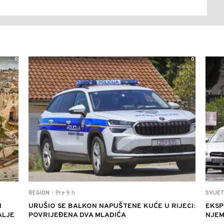
0
0
Pre 9 h
REGION
SVIJE
|
H
URUŠIO SE BALKON NAPUŠTENE KUĆE U RIJECI:
EKSP
ALJE
POVRIJEĐENA DVA MLADIĆA
NJEM