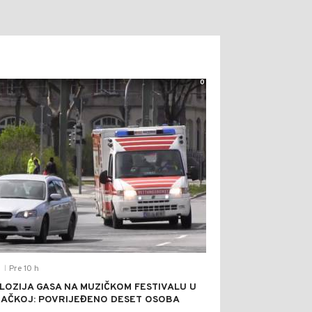
0
Pre 10 h
T
|
LOZIJA GASA NA MUZIČKOM FESTIVALU U
AČKOJ: POVRIJEĐENO DESET OSOBA