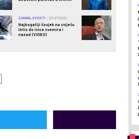
Bezosom putovao u svemir
0
0
ZANIMLJIVOSTI
20.07.2021.
|
Najbogatiji čovjek na svijetu
letio do ivice svemira i
nazad (VIDEO)