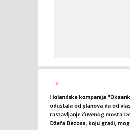
Vesna
AUTOR
0
Kerkez
Holandska kompanija "Okeanko
odustala od planova da od vla
rastavljanje čuvenog mosta D
Džefa Bezosa, koju gradi, mog