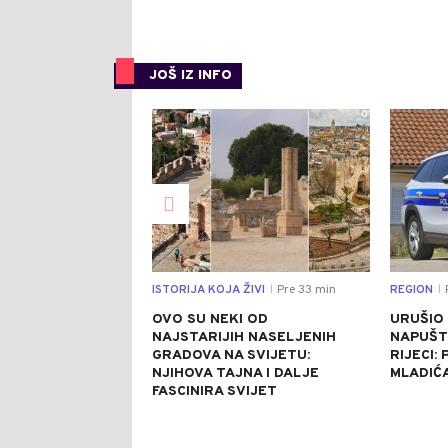
JOŠ IZ INFO
0
ISTORIJA KOJA ŽIVI
Pre 33 min
REGION
P
|
|
OVO SU NEKI OD
URUŠIO
NAJSTARIJIH NASELJENIH
NAPUŠT
GRADOVA NA SVIJETU:
RIJECI:
NJIHOVA TAJNA I DALJE
MLADIĆ
FASCINIRA SVIJET