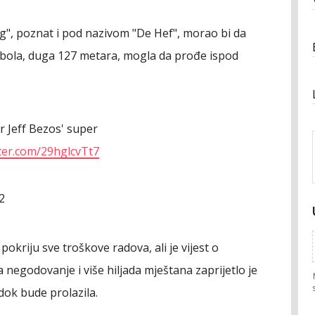
", poznat i pod nazivom "De Hef", morao bi da
arbola, duga 127 metara, mogla da prođe ispod
r Jeff Bezos' super
tter.com/29hglcvTt7
2
pokriju sve troškove radova, ali je vijest o
negodovanje i više hiljada mještana zaprijetlo je
dok bude prolazila.