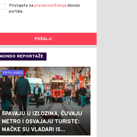
Pristajete na
pravila korišćenja
Mondo
portala.
POŠALJI
MONDO REPORTAŽE
0
Pre 18 h
FOTO, VIDEO
SPAVAJU U IZLOZIMA, ČUVAJU
METRO I OSVAJAJU TURISTE:
MAČKE SU VLADARI IS...