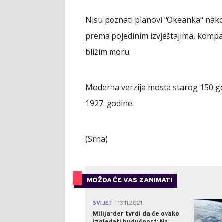
Nisu poznati planovi "Okeanka" nakon
prema pojedinim izvještajima, kompa
bližim moru.
Moderna verzija mosta starog 150 god
1927. godine.
(Srna)
MOŽDA ĆE VAS ZANIMATI
SVIJET
13.11.2021.
|
Milijarder tvrdi da će ovako