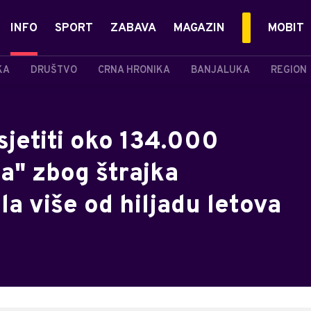
INFO
SPORT
ZABAVA
MAGAZIN
MOBIT
KA
DRUŠTVO
CRNA HRONIKA
BANJALUKA
REGION
jetiti oko 134.000
a" zbog štrajka
a više od hiljadu letova