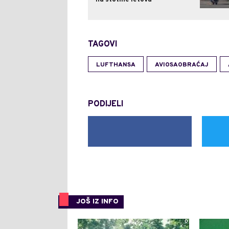
na stotine letova
TAGOVI
LUFTHANSA
AVIOSAOBRAĆAJ
PODIJELI
JOŠ IZ INFO
0