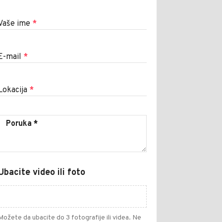
Vaše ime
*
E-mail
*
Lokacija
*
Ubacite video ili foto
Možete da ubacite do 3 fotografije ili videa. Ne