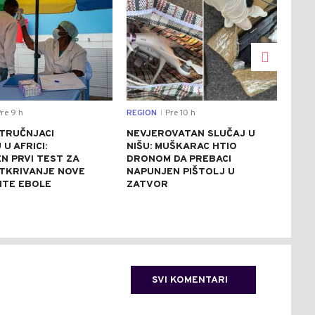
re 9 h
REGION
Pre 10 h
DRU
|
STRUČNJACI
NEVJEROVATAN SLUČAJ U
SAB
U AFRICI:
NIŠU: MUŠKARAC HTIO
NES
N PRVI TEST ZA
DRONOM DA PREBACI
UNIŠ
TKRIVANJE NOVE
NAPUNJEN PIŠTOLJ U
REZ
NTE EBOLE
ZATVOR
REK
SVI KOMENTARI