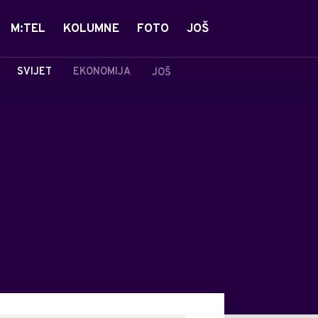
M:TEL
KOLUMNE
FOTO
JOŠ
SVIJET
EKONOMIJA
JOŠ