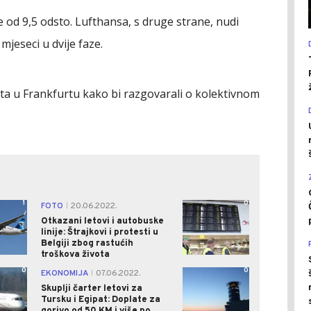
e od 9,5 odsto. Lufthansa, s druge strane, nudi
jeseci u dvije faze.
usta u Frankfurtu kako bi razgovarali o kolektivnom
1
0
FOTO
20.06.2022.
|
Otkazani letovi i autobuske
linije: Štrajkovi i protesti u
Belgiji zbog rastućih
troškova života
0
0
EKONOMIJA
07.06.2022.
|
Skuplji čarter letovi za
Tursku i Egipat: Doplate za