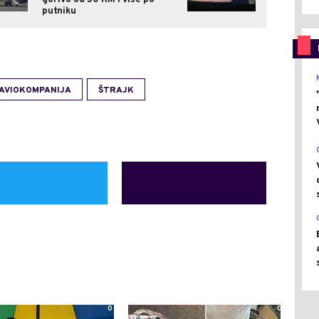
gorivo od 50 KM i više po
putniku
AVIOKOMPANIJA
ŠTRAJK
0
0