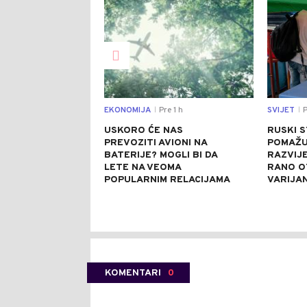
EKONOMIJA
Pre 1 h
SVIJET
P
|
|
USKORO ĆE NAS
RUSKI 
PREVOZITI AVIONI NA
POMAŽU 
BATERIJE? MOGLI BI DA
RAZVIJE
LETE NA VEOMA
RANO O
POPULARNIM RELACIJAMA
VARIJA
KOMENTARI
0