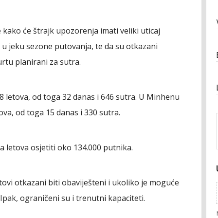
ako će štrajk upozorenja imati veliki uticaj
 u jeku sezone putovanja, te da su otkazani
rtu planirani za sutra.
 letova, od toga 32 danas i 646 sutra. U Minhenu
ova, od toga 15 danas i 330 sutra.
a letova osjetiti oko 134.000 putnika.
tovi otkazani biti obaviješteni i ukoliko je moguće
Ipak, ograničeni su i trenutni kapaciteti.