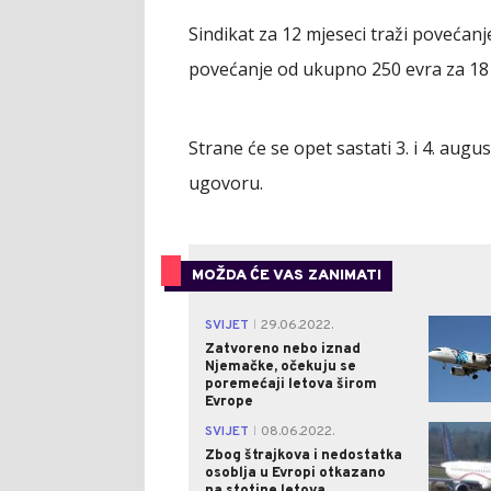
Sindikat za 12 mjeseci traži povećanj
povećanje od ukupno 250 evra za 18 m
Strane će se opet sastati 3. i 4. aug
ugovoru.
MOŽDA ĆE VAS ZANIMATI
SVIJET
29.06.2022.
|
Zatvoreno nebo iznad
Njemačke, očekuju se
poremećaji letova širom
Evrope
SVIJET
08.06.2022.
|
Zbog štrajkova i nedostatka
osoblja u Evropi otkazano