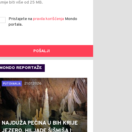
smije biti više od 25 MB.
Pristajete na
pravila korišćenja
Mondo
portala.
POŠALJI
MONDO REPORTAŽE
0
21.07.2026.
PUTOVANJA
NAJDUŽA PEĆINA U BIH KRIJE
JEZERO, HILJADE ŠIŠMIŠA I