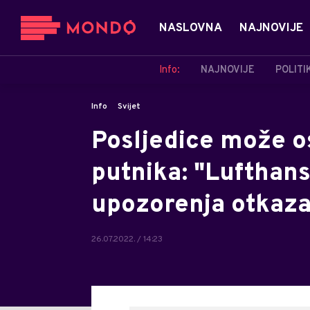
NASLOVNA
NAJNOVIJE
Info:
NAJNOVIJE
POLITI
Info
Svijet
Posljedice može os
putnika: "Lufthans
upozorenja otkazal
26.07.2022. / 14:23