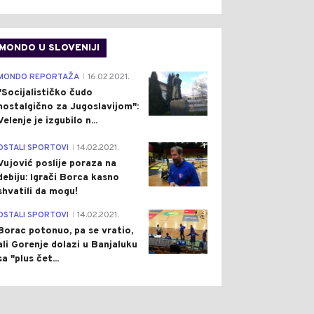
MONDO U SLOVENIJI
4
MONDO REPORTAŽA
16.02.2021.
|
"Socijalističko čudo
nostalgično za Jugoslavijom":
Velenje je izgubilo n...
1
OSTALI SPORTOVI
14.02.2021.
|
Vujović poslije poraza na
debiju: Igrači Borca kasno
shvatili da mogu!
3
OSTALI SPORTOVI
14.02.2021.
|
Borac potonuo, pa se vratio,
ali Gorenje dolazi u Banjaluku
sa "plus čet...
1
0