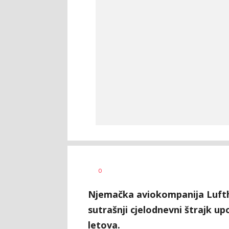
Dušan
AUTOR
0
Volaš
Njemačka aviokompanija Lufth
sutrašnji cjelodnevni štrajk up
letova.