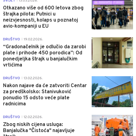
SVIJET
13.03.2026.
|
Otkazano više od 600 letova zbog
štrajka pilota: Putnici u
neizvjesnosti, kolaps u poznatoj
avio-kompaniji u EU
0
DRUŠTVO
19.02.2026.
|
“Gradonačelnik je odlučio da zarobi
plate i prihode 450 porodica”: Od
ponedjeljka štrajk u banjalučkim
vrtićima
0
DRUŠTVO
13.02.2026.
|
Nakon najave da će zatvoriti Centar
za predškolsko: Stanivuković
ponudio 15 odsto veće plate
radnicima
3
DRUŠTVO
12.02.2026.
|
Zbog niskih cijena usluga:
Banjalučka "Čistoća" najavljuje