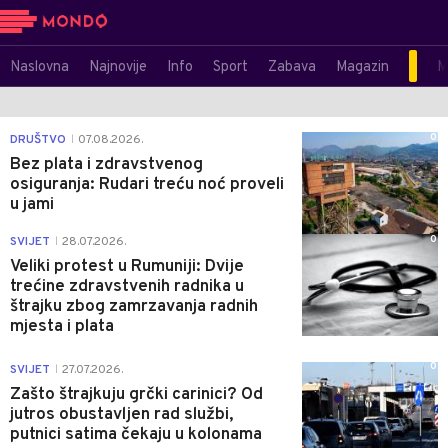
Naslovna
Najnovije
Info
Sport
Zabava
Magazin
M
0
DRUŠTVO
07.08.2026.
|
Bez plata i zdravstvenog
osiguranja: Rudari treću noć proveli
u jami
0
SVIJET
28.07.2026.
|
Veliki protest u Rumuniji: Dvije
trećine zdravstvenih radnika u
štrajku zbog zamrzavanja radnih
mjesta i plata
0
SVIJET
27.07.2026.
|
Zašto štrajkuju grčki carinici? Od
jutros obustavljen rad službi,
putnici satima čekaju u kolonama