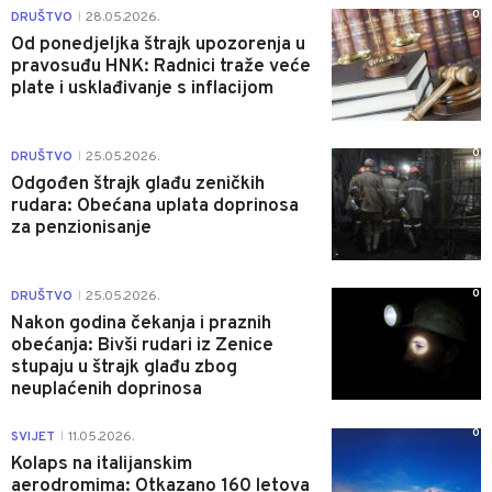
0
DRUŠTVO
28.05.2026.
|
Od ponedjeljka štrajk upozorenja u
pravosuđu HNK: Radnici traže veće
plate i usklađivanje s inflacijom
0
DRUŠTVO
25.05.2026.
|
Odgođen štrajk glađu zeničkih
rudara: Obećana uplata doprinosa
za penzionisanje
0
DRUŠTVO
25.05.2026.
|
Nakon godina čekanja i praznih
obećanja: Bivši rudari iz Zenice
stupaju u štrajk glađu zbog
neuplaćenih doprinosa
0
SVIJET
11.05.2026.
|
Kolaps na italijanskim
aerodromima: Otkazano 160 letova