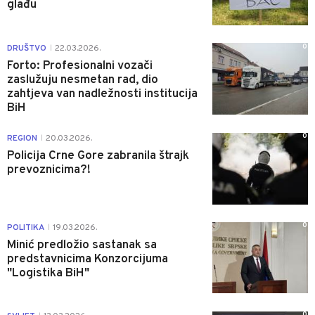
glađu
0
DRUŠTVO
22.03.2026.
|
Forto: Profesionalni vozači
zaslužuju nesmetan rad, dio
zahtjeva van nadležnosti institucija
BiH
0
REGION
20.03.2026.
|
Policija Crne Gore zabranila štrajk
prevoznicima?!
0
POLITIKA
19.03.2026.
|
Minić predložio sastanak sa
predstavnicima Konzorcijuma
"Logistika BiH"
0