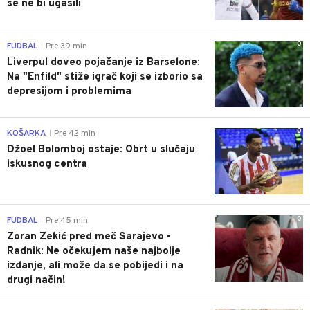
se ne bi ugasili
0
FUDBAL
Pre 39 min
|
Liverpul doveo pojačanje iz Barselone:
Na "Enfild" stiže igrač koji se izborio sa
depresijom i problemima
0
KOŠARKA
Pre 42 min
|
Džoel Bolomboj ostaje: Obrt u slučaju
iskusnog centra
0
FUDBAL
Pre 45 min
|
Zoran Zekić pred meč Sarajevo -
Radnik: Ne očekujem naše najbolje
izdanje, ali može da se pobijedi i na
drugi način!