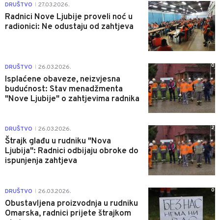
0
DRUŠTVO
27.03.2026.
|
Radnici Nove Ljubije proveli noć u
radionici: Ne odustaju od zahtjeva
0
DRUŠTVO
26.03.2026.
|
Isplaćene obaveze, neizvjesna
budućnost: Stav menadžmenta
"Nove Ljubije" o zahtjevima radnika
2
DRUŠTVO
26.03.2026.
|
Štrajk glađu u rudniku "Nova
Ljubija": Radnici odbijaju obroke do
ispunjenja zahtjeva
0
DRUŠTVO
26.03.2026.
|
Obustavljena proizvodnja u rudniku
Omarska, radnici prijete štrajkom