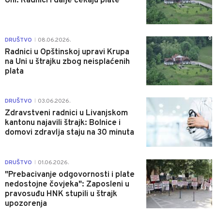
Uni: Radnici i dalje čekaju plate
0
DRUŠTVO
08.06.2026.
|
Radnici u Opštinskoj upravi Krupa
na Uni u štrajku zbog neisplaćenih
plata
0
DRUŠTVO
03.06.2026.
|
Zdravstveni radnici u Livanjskom
kantonu najavili štrajk: Bolnice i
domovi zdravlja staju na 30 minuta
0
DRUŠTVO
01.06.2026.
|
"Prebacivanje odgovornosti i plate
nedostojne čovjeka": Zaposleni u
pravosuđu HNK stupili u štrajk
upozorenja