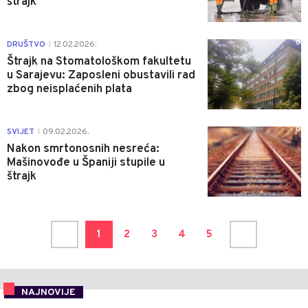
štrajk
0
DRUŠTVO
12.02.2026.
|
Štrajk na Stomatološkom fakultetu
u Sarajevu: Zaposleni obustavili rad
zbog neisplaćenih plata
0
SVIJET
09.02.2026.
|
Nakon smrtonosnih nesreća:
Mašinovođe u Španiji stupile u
štrajk
1
2
3
4
5
NAJNOVIJE