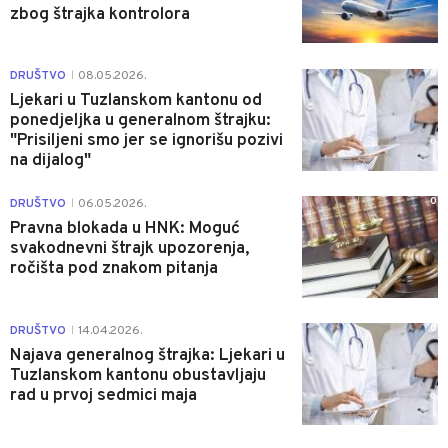
zbog štrajka kontrolora
0
DRUŠTVO
08.05.2026.
|
Ljekari u Tuzlanskom kantonu od
ponedjeljka u generalnom štrajku:
"Prisiljeni smo jer se ignorišu pozivi
na dijalog"
0
DRUŠTVO
06.05.2026.
|
Pravna blokada u HNK: Moguć
svakodnevni štrajk upozorenja,
ročišta pod znakom pitanja
0
DRUŠTVO
14.04.2026.
|
Najava generalnog štrajka: Ljekari u
Tuzlanskom kantonu obustavljaju
rad u prvoj sedmici maja