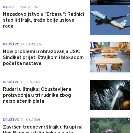
0
SVIJET
09.07.2026.
|
Nezadovoljstvo u "Erbasu": Radnici
stupili štrajk, traže bolje uslove
rada
0
DRUŠTVO
07.07.2026.
|
Novi problemi u obrazovanju USK:
Sindikat prijeti štrajkom i blokadom
početka nastave
0
DRUŠTVO
16.06.2026.
|
Rudari u štrajku: Obustavljena
proizvodnja u tri rudnika zbog
neisplaćenih plata
0
DRUŠTVO
11.06.2026.
|
Završen trodnevni štrajk u Krupi na