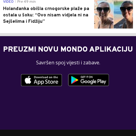
0
VIDEO
Pre 49 min
|
Holanđanka obišla crnogorske plaže pa
ostala u šoku: “Ovo nisam vidjela ni na
Sejšelima i Fidžiju”
PREUZMI NOVU MONDO APLIKACIJU
Savršen spoj vijesti i zabave.