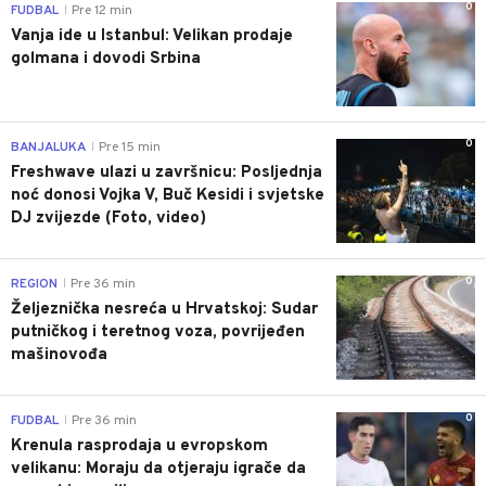
0
FUDBAL
Pre 12 min
|
Vanja ide u Istanbul: Velikan prodaje
golmana i dovodi Srbina
0
BANJALUKA
Pre 15 min
|
Freshwave ulazi u završnicu: Posljednja
noć donosi Vojka V, Buč Kesidi i svjetske
DJ zvijezde (Foto, video)
0
REGION
Pre 36 min
|
Željeznička nesreća u Hrvatskoj: Sudar
putničkog i teretnog voza, povrijeđen
mašinovođa
0
FUDBAL
Pre 36 min
|
Krenula rasprodaja u evropskom
velikanu: Moraju da otjeraju igrače da