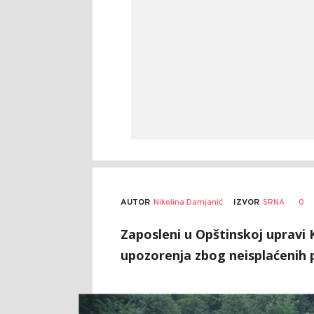
AUTOR
Nikolina Damjanić
0
IZVOR
SRNA
Zaposleni u Opštinskoj upravi K
upozorenja zbog neisplaćenih p