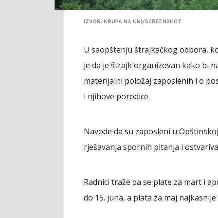
IZVOR: KRUPA NA UNI/SCREENSHOT
U saopštenju štrajkačkog odbora, k
je da je štrajk organizovan kako bi 
materijalni položaj zaposlenih i o p
i njihove porodice.
Navode da su zaposleni u Opštinskoj u
rješavanja spornih pitanja i ostvariv
Radnici traže da se plate za mart i a
do 15. juna, a plata za maj najkasnije 