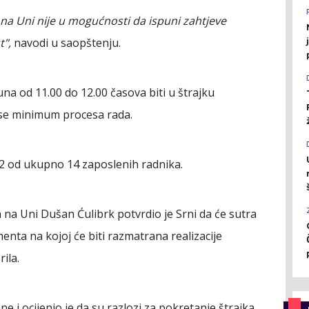
na Uni nije u mogućnosti da ispuni zahtjeve
t",
navodi u saopštenju.
 juna od 11.00 do 12.00 časova biti u štrajku
 se minimum procesa rada.
12 od ukupno 14 zaposlenih radnika.
na Uni Dušan Ćulibrk potvrdio je Srni da će sutra
enta na kojoj će biti razmatrana realizacije
ila.
e i ocijenio je da su razlozi za pokretanje štrajka