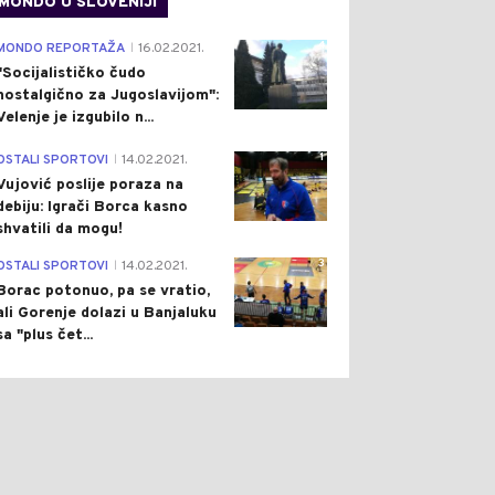
MONDO U SLOVENIJI
4
MONDO REPORTAŽA
16.02.2021.
|
"Socijalističko čudo
nostalgično za Jugoslavijom":
Velenje je izgubilo n...
1
OSTALI SPORTOVI
14.02.2021.
|
Vujović poslije poraza na
debiju: Igrači Borca kasno
shvatili da mogu!
3
OSTALI SPORTOVI
14.02.2021.
|
Borac potonuo, pa se vratio,
ali Gorenje dolazi u Banjaluku
sa "plus čet...