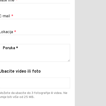
Vaše ime
*
E-mail
*
Lokacija
*
Ubacite video ili foto
Možete da ubacite do 3 fotografije ili videa. Ne
smije biti više od 25 MB.