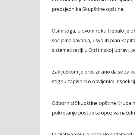
predsjednika Skupštine opštine.
Osim toga, u ovom roku trebalo je obe
socijalna davanja, usvojiti plan kapital
sistematizaciji u Opštinskoj upravi, 
Zaključkom je precizirano da se za 
stignu zapisnici o obvljenim inspekc
Odbornici Skupštine opštine Krupa na 
pokretanje postupka opoziva načelni
Inicijativa koju je potpislo sedam 