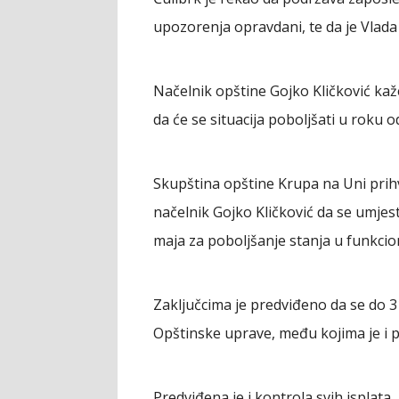
upozorenja opravdani, te da je Vlada
Načelnik opštine Gojko Kličković kaž
da će se situacija poboljšati u roku o
Skupština opštine Krupa na Uni prihva
načelnik Gojko Kličković da se umjest
maja za poboljšanje stanja u funkci
Zaključcima je predviđeno da se do 3
Opštinske uprave, među kojima je i p
Predviđena je i kontrola svih isplata,