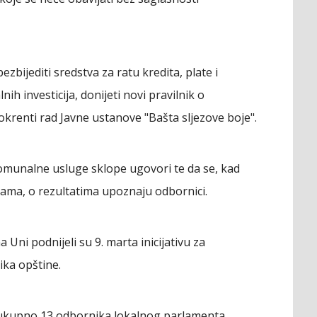
zbijediti sredstva za ratu kredita, plate i
nih investicija, donijeti novi pravilnik o
pokrenti rad Javne ustanove "Bašta sljezove boje".
komunalne usluge sklope ugovori te da se, kad
ijama, o rezultatima upoznaju odbornici.
Uni podnijeli su 9. marta inicijativu za
ka opštine.
od ukupno 13 odbornika lokalnog parlamenta