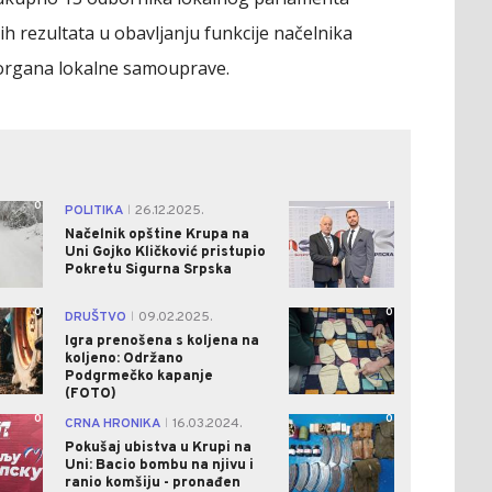
 rezultata u obavljanju funkcije načelnika
 organa lokalne samouprave.
0
1
POLITIKA
26.12.2025.
|
Načelnik opštine Krupa na
Uni Gojko Kličković pristupio
Pokretu Sigurna Srpska
0
0
DRUŠTVO
09.02.2025.
|
Igra prenošena s koljena na
koljeno: Održano
Podgrmečko kapanje
(FOTO)
0
0
CRNA HRONIKA
16.03.2024.
|
Pokušaj ubistva u Krupi na
Uni: Bacio bombu na njivu i
ranio komšiju - pronađen