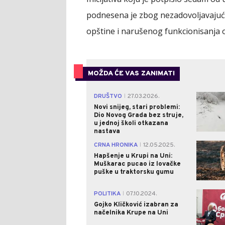
podnesena je zbog nezadovoljavajućih
opštine i narušenog funkcionisanja
MOŽDA ĆE VAS ZANIMATI
DRUŠTVO
27.03.2026.
|
Novi snijeg, stari problemi:
Dio Novog Grada bez struje,
u jednoj školi otkazana
nastava
CRNA HRONIKA
12.05.2025.
|
Hapšenje u Krupi na Uni:
Muškarac pucao iz lovačke
puške u traktorsku gumu
POLITIKA
07.10.2024.
|
Gojko Kličković izabran za
načelnika Krupe na Uni