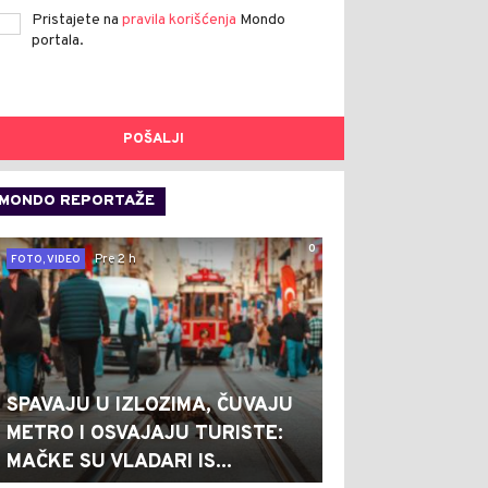
Pristajete na
pravila korišćenja
Mondo
portala.
POŠALJI
MONDO REPORTAŽE
0
Pre 2 h
FOTO, VIDEO
SPAVAJU U IZLOZIMA, ČUVAJU
METRO I OSVAJAJU TURISTE:
MAČKE SU VLADARI IS...