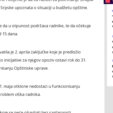
 Srpske upoznata o situaciji u budžetu opštine.
e da u otpunost podržava radnike, te da očekuje
d 15 dana.
tila je 2. aprila zaključke koje je predložio
o inicijative za njegov opoziv ostavi rok do 31.
onisanju Opštinske uprave.
1. maja otklone nedostaci u funkcionisanju
roblem viška radnika.
 koje se neće obavljati bez saglasnosti