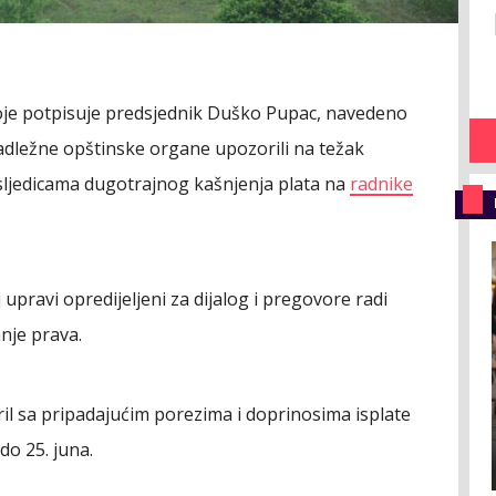
oje potpisuje predsjednik Duško Pupac, navedeno
nadležne opštinske organe upozorili na težak
osljedicama dugotrajnog kašnjenja plata na
radnike
pravi opredijeljeni za dijalog i pregovore radi
anje prava.
pril sa pripadajućim porezima i doprinosima isplate
do 25. juna.