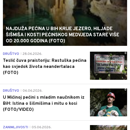
NAJDUŽA PEĆINA U BIH KRIJE JEZERO, HILJADE
ŠIŠMIŠA I KOSTI PEĆINSKOG MEDVJEDA STARE VIŠE
OD 20.000 GODINA (FOTO)
0
DRUŠTVO
28.06.2026.
|
Teslić čuva praistoriju: Rastuška pećina
kao svjedok života neandertalaca
(FOTO)
0
DRUŠTVO
06.06.2026.
|
U Mićinoj pećini s mladim naučnikom iz
BiH: Istina o šišmišima i mitu o kosi
(FOTO/VIDEO)
0
ZANIMLJIVOSTI
05.06.2026.
|