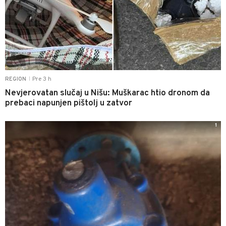
Pre 3 h
REGION
|
Nevjerovatan slučaj u Nišu: Muškarac htio dronom da
prebaci napunjen pištolj u zatvor
1