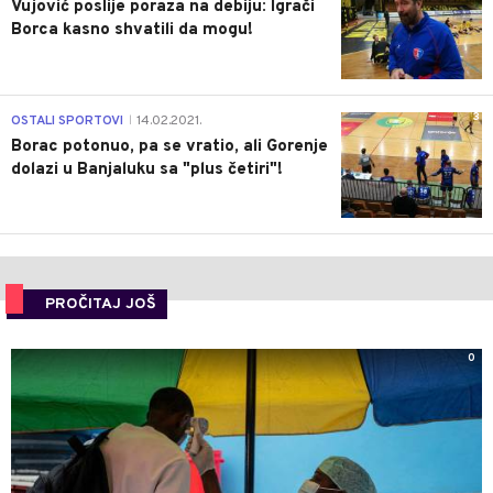
Vujović poslije poraza na debiju: Igrači
Borca kasno shvatili da mogu!
3
OSTALI SPORTOVI
14.02.2021.
|
Borac potonuo, pa se vratio, ali Gorenje
dolazi u Banjaluku sa "plus četiri"!
PROČITAJ JOŠ
0