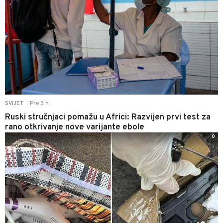
Pre 3 h
SVIJET
|
Ruski stručnjaci pomažu u Africi: Razvijen prvi test za
rano otkrivanje nove varijante ebole
0