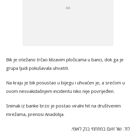
Bik je otežano trčao klizavim pločicama u banci, dok ga je
grupa ljudi pokušavala uhvatiti.
Na kraju je bik posustao u bijegu i uhvaćen je, a srećom u
ovom nesvakidašnjem incidentu niko nije povrijeđen.
Snimak iz banke brzo je postao viralni hit na društvenim
mrežama, prenosi Anadolija.
לוד. שור זועם במתחמי בנק לאומי.