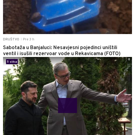
Pre 3 h
DRUŠTVO
|
Sabotaža u Banjaluci: Nesavjesni pojedinci uništili
ventil i isušili rezervoar vode u Rekavicama (FOTO)
0
5 slika