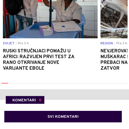
SVIJET
Pre 3 h
REGION
Pre 3 h
|
|
RUSKI STRUČNJACI POMAŽU U
NEVJEROVATA
AFRICI: RAZVIJEN PRVI TEST ZA
MUŠKARAC H
RANO OTKRIVANJE NOVE
PREBACI NA
VARIJANTE EBOLE
ZATVOR
KOMENTARI
0
SVI KOMENTARI