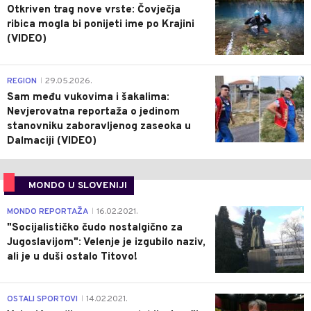
Otkriven trag nove vrste: Čovječja
ribica mogla bi ponijeti ime po Krajini
(VIDEO)
0
REGION
29.05.2026.
|
Sam među vukovima i šakalima:
Nevjerovatna reportaža o jedinom
stanovniku zaboravljenog zaseoka u
Dalmaciji (VIDEO)
MONDO U SLOVENIJI
4
MONDO REPORTAŽA
16.02.2021.
|
"Socijalističko čudo nostalgično za
Jugoslavijom": Velenje je izgubilo naziv,
ali je u duši ostalo Titovo!
1
OSTALI SPORTOVI
14.02.2021.
|