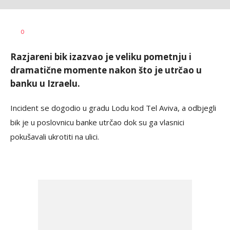
Dušan
AUTOR
0
Volaš
Razjareni bik izazvao je veliku pometnju i
dramatične momente nakon što je utrčao u
banku u Izraelu.
Incident se dogodio u gradu Lodu kod Tel Aviva, a odbjegli
bik je u poslovnicu banke utrčao dok su ga vlasnici
pokušavali ukrotiti na ulici.