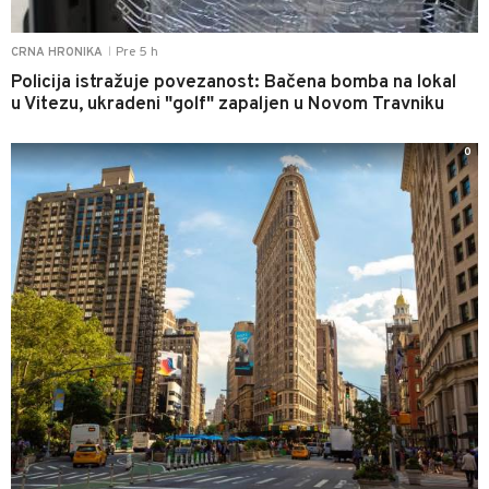
Pre 5 h
CRNA HRONIKA
|
Policija istražuje povezanost: Bačena bomba na lokal
u Vitezu, ukradeni "golf" zapaljen u Novom Travniku
0