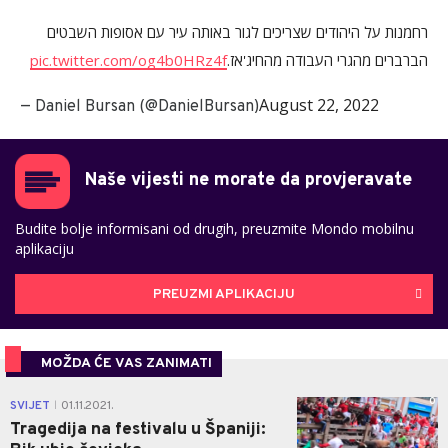
רחמנות על היהודים שצריכים לגור באותה עיר עם אסופות השבטים
pic.twitter.com/og4b0HRz4f
הברברים מהגרי העבודה מהחיג'אז.
August 22, 2022
— Daniel Bursan (@DanielBursan)
Naše vijesti ne morate da provjeravate
Budite bolje informisani od drugih, preuzmite Mondo mobilnu
aplikaciju
PREUZMI APLIKACIJU
MOŽDA ĆE VAS ZANIMATI
0
SVIJET
01.11.2021.
|
Tragedija na festivalu u Španiji: