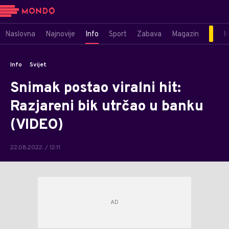
Naslovna
Najnovije
Info
Sport
Zabava
Magazin
M
Info
Svijet
Snimak postao viralni hit:
Razjareni bik utrčao u banku
(VIDEO)
22.08.2022. / 12:11