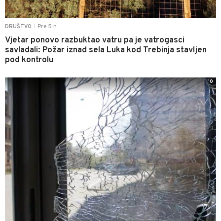
Pre 5 h
DRUŠTVO
|
Vjetar ponovo razbuktao vatru pa je vatrogasci
savladali: Požar iznad sela Luka kod Trebinja stavljen
pod kontrolu
0