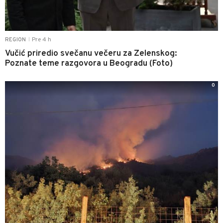
Pre 4 h
REGION
|
Vučić priredio svečanu večeru za Zelenskog:
Poznate teme razgovora u Beogradu (Foto)
0