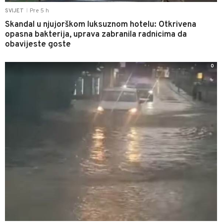
Pre 5 h
SVIJET
|
Skandal u njujorškom luksuznom hotelu: Otkrivena
opasna bakterija, uprava zabranila radnicima da
obavijeste goste
0