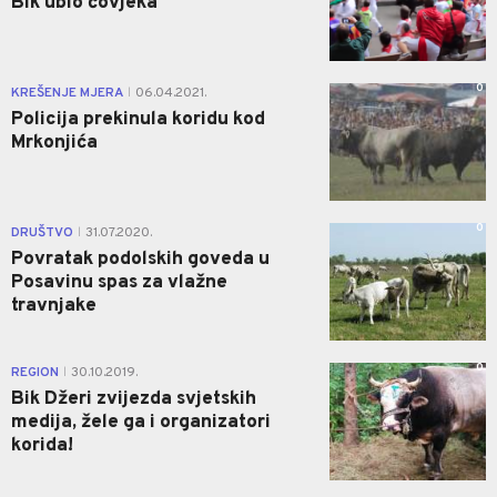
Bik ubio čovjeka
0
KREŠENJE MJERA
06.04.2021.
|
Policija prekinula koridu kod
Mrkonjića
0
DRUŠTVO
31.07.2020.
|
Povratak podolskih goveda u
Posavinu spas za vlažne
travnjake
0
REGION
30.10.2019.
|
Bik Džeri zvijezda svjetskih
medija, žele ga i organizatori
korida!