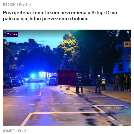
Pre 5 h
REGION
|
Povrijeđena žena tokom nevremena u Srbiji: Drvo
palo na nju, hitno prevezena u bolnicu
0
7 slika
Pre 6 h
SVIJET
|