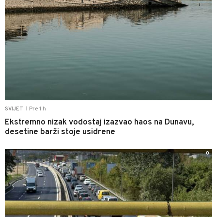
Pre 1 h
SVIJET
|
Ekstremno nizak vodostaj izazvao haos na Dunavu,
desetine barži stoje usidrene
0