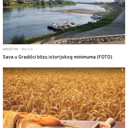
Pre 3 h
DRUŠTVO
|
Sava u Gradišci blizu istorijskog minimuma (FOTO)
0