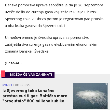
Danska pomorska uprava saopštila je da je 26. septembra
uveče došlo do curenja gasa koji stiže iz Rusije u blizini
Sjevernog toka 2. Ubrzo potom je registrovan pad pritiska
u oba kraka gasovoda Sjeverni tok 1.
U međuvremenu je švedska uprava za pomorstvo
zabilježila dva curenja gasa u ekskluzivnim ekonomskim
zonama Danske i Švedske.
(Beta-AP)
MOŽDA ĆE VAS ZANIMATI
0
SVIJET
01.10.2022.
|
Iz Sjevernog toka konačno
prestao curiti gas: Baltičko more
"progutalo" 800 miliona kubika