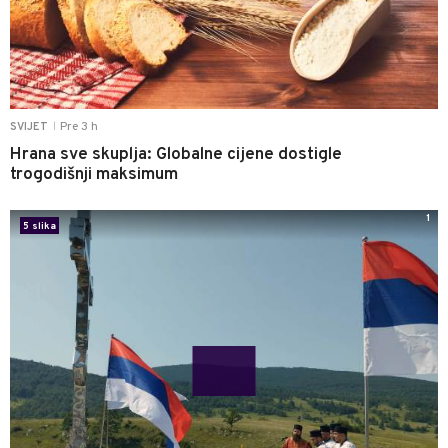
Pre 3 h
SVIJET
|
Hrana sve skuplja: Globalne cijene dostigle
trogodišnji maksimum
1
5 slika