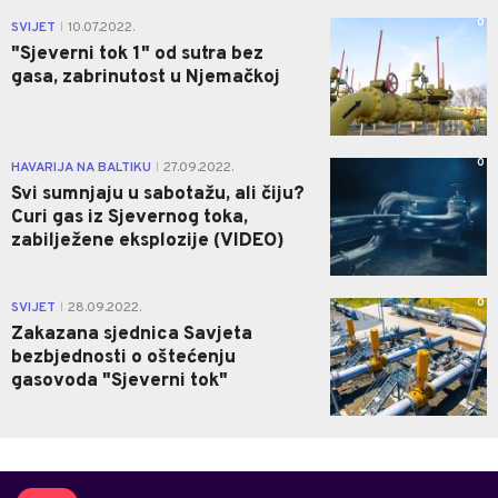
0
SVIJET
10.07.2022.
|
"Sjeverni tok 1" od sutra bez
gasa, zabrinutost u Njemačkoj
0
HAVARIJA NA BALTIKU
27.09.2022.
|
Svi sumnjaju u sabotažu, ali čiju?
Curi gas iz Sjevernog toka,
zabilježene eksplozije (VIDEO)
0
SVIJET
28.09.2022.
|
Zakazana sjednica Savjeta
bezbjednosti o oštećenju
gasovoda "Sjeverni tok"