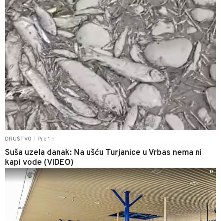
Pre 1 h
DRUŠTVO
|
Suša uzela danak: Na ušću Turjanice u Vrbas nema ni
kapi vode (VIDEO)
0