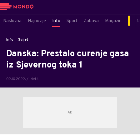
Naslovna
Najnovije
Info
Sport
Zabava
Magazin
M
Info
Svijet
Danska: Prestalo curenje gasa
iz Sjevernog toka 1
02.10.2022. / 14:44