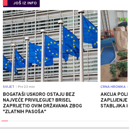
JOŠ IZ INFO
0
SVIJET
Pre 23 min
CRNA HRONIKA
|
|
BOGATAŠI USKORO OSTAJU BEZ
AKCIJA POLIC
NAJVEĆE PRIVILEGIJE? BRISEL
ZAPLIJENJEN
ZAPRIJETIO OVIM DRŽAVAMA ZBOG
STABLJIKA 
"ZLATNIH PASOŠA"