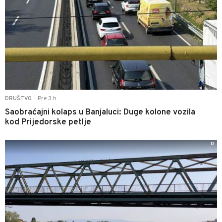
Pre 3 h
DRUŠTVO
|
Saobraćajni kolaps u Banjaluci: Duge kolone vozila
kod Prijedorske petlje
0