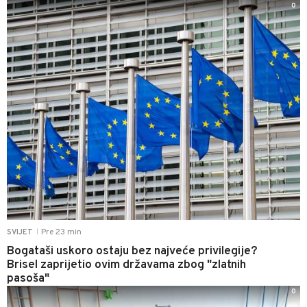
0
Pre 23 min
SVIJET
|
Bogataši uskoro ostaju bez najveće privilegije?
Brisel zaprijetio ovim državama zbog "zlatnih
pasoša"
0