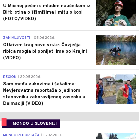
U Mićinoj pećini s mladim naučnikom iz
BiH: Istina o šišmišima i mitu o kosi
(FOTO/VIDEO)
0
ZANIMLJIVOSTI
05.06.2026.
|
Otkriven trag nove vrste: Čovječja
ribica mogla bi ponijeti ime po Krajini
(VIDEO)
0
REGION
29.05.2026.
|
Sam među vukovima i šakalima:
Nevjerovatna reportaža o jedinom
stanovniku zaboravljenog zaseoka u
Dalmaciji (VIDEO)
MONDO U SLOVENIJI
4
MONDO REPORTAŽA
16.02.2021.
|