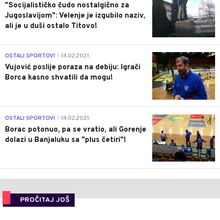
"Socijalističko čudo nostalgično za
Jugoslavijom": Velenje je izgubilo naziv,
ali je u duši ostalo Titovo!
1
OSTALI SPORTOVI
14.02.2021.
|
Vujović poslije poraza na debiju: Igrači
Borca kasno shvatili da mogu!
3
OSTALI SPORTOVI
14.02.2021.
|
Borac potonuo, pa se vratio, ali Gorenje
dolazi u Banjaluku sa "plus četiri"!
PROČITAJ JOŠ