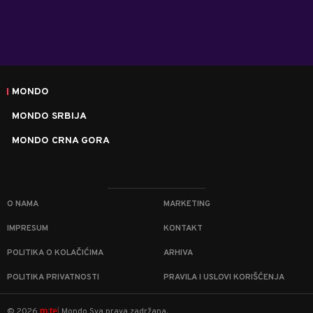
MONDO
MONDO SRBIJA
MONDO CRNA GORA
O NAMA
MARKETING
IMPRESUM
KONTAKT
POLITIKA O KOLAČIĆIMA
ARHIVA
POLITIKA PRIVATNOSTI
PRAVILA I USLOVI KORIŠĆENJA
m:tel
©
2026
Mondo
Sva prava zadržana.