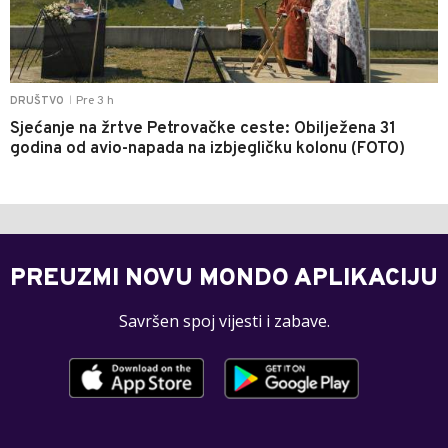
Pre 3 h
DRUŠTVO
|
Sjećanje na žrtve Petrovačke ceste: Obilježena 31
godina od avio-napada na izbjegličku kolonu (FOTO)
PREUZMI NOVU MONDO APLIKACIJU
Savršen spoj vijesti i zabave.