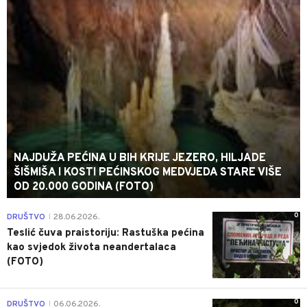
NAJDUŽA PEĆINA U BIH KRIJE JEZERO, HILJADE
ŠIŠMIŠA I KOSTI PEĆINSKOG MEDVJEDA STARE VIŠE
OD 20.000 GODINA (FOTO)
0
DRUŠTVO
28.06.2026.
|
Teslić čuva praistoriju: Rastuška pećina
kao svjedok života neandertalaca
(FOTO)
0
DRUŠTVO
06.06.2026.
|