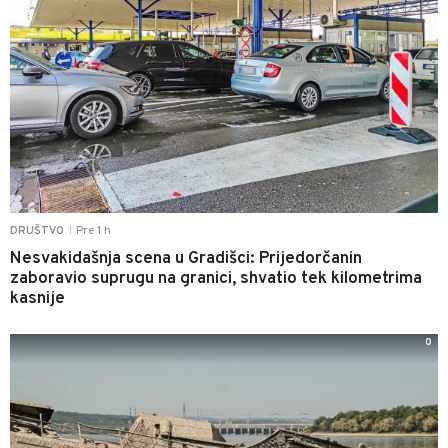
Pre 1 h
DRUŠTVO
|
Nesvakidašnja scena u Gradišci: Prijedorčanin
zaboravio suprugu na granici, shvatio tek kilometrima
kasnije
0