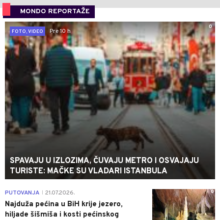
MONDO REPORTAŽE
0
Pre 10 h
FOTO, VIDEO
SPAVAJU U IZLOZIMA, ČUVAJU METRO I OSVAJAJU
TURISTE: MAČKE SU VLADARI ISTANBULA
0
PUTOVANJA
21.07.2026.
|
Najduža pećina u BiH krije jezero,
hiljade šišmiša i kosti pećinskog