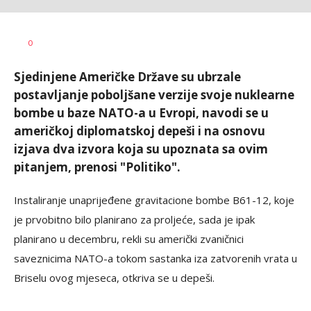
Željko
AUTOR
0
Svitlica
Sjedinjene Američke Države su ubrzale
postavljanje poboljšane verzije svoje nuklearne
bombe u baze NATO-a u Evropi, navodi se u
američkoj diplomatskoj depeši i na osnovu
izjava dva izvora koja su upoznata sa ovim
pitanjem, prenosi "Politiko".
Instaliranje unaprijeđene gravitacione bombe B61-12, koje
je prvobitno bilo planirano za proljeće, sada je ipak
planirano u decembru, rekli su američki zvaničnici
saveznicima NATO-a tokom sastanka iza zatvorenih vrata u
Briselu ovog mjeseca, otkriva se u depeši.