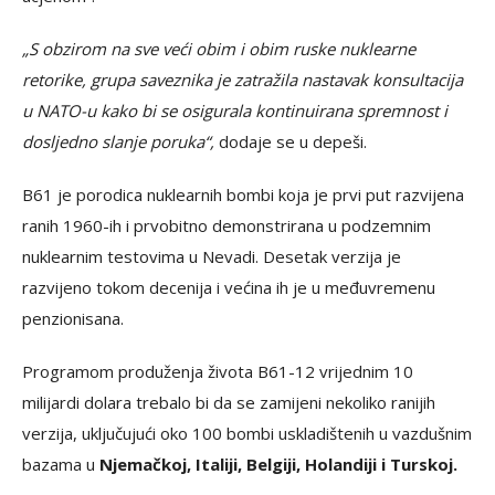
„S obzirom na sve veći obim i obim ruske nuklearne
retorike, grupa saveznika je zatražila nastavak konsultacija
u NATO-u kako bi se osigurala kontinuirana spremnost i
dosljedno slanje poruka“,
dodaje se u depeši.
B61 je porodica nuklearnih bombi koja je prvi put razvijena
ranih 1960-ih i prvobitno demonstrirana u podzemnim
nuklearnim testovima u Nevadi. Desetak verzija je
razvijeno tokom decenija i većina ih je u međuvremenu
penzionisana.
Programom produženja života B61-12 vrijednim 10
milijardi dolara trebalo bi da se zamijeni nekoliko ranijih
verzija, uključujući oko 100 bombi uskladištenih u vazdušnim
bazama u
Njemačkoj, Italiji, Belgiji, Holandiji i Turskoj.