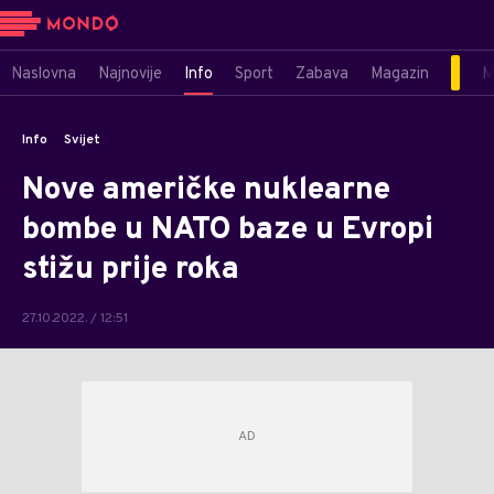
Naslovna
Najnovije
Info
Sport
Zabava
Magazin
M
Info
Svijet
Nove američke nuklearne
bombe u NATO baze u Evropi
stižu prije roka
27.10.2022. / 12:51