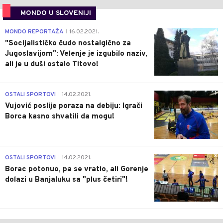
MONDO U SLOVENIJI
4
MONDO REPORTAŽA
16.02.2021.
|
"Socijalističko čudo nostalgično za
Jugoslavijom": Velenje je izgubilo naziv,
ali je u duši ostalo Titovo!
1
OSTALI SPORTOVI
14.02.2021.
|
Vujović poslije poraza na debiju: Igrači
Borca kasno shvatili da mogu!
3
OSTALI SPORTOVI
14.02.2021.
|
Borac potonuo, pa se vratio, ali Gorenje
dolazi u Banjaluku sa "plus četiri"!