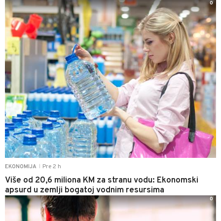
0
Pre 2 h
EKONOMIJA
|
Više od 20,6 miliona KM za stranu vodu: Ekonomski
apsurd u zemlji bogatoj vodnim resursima
0