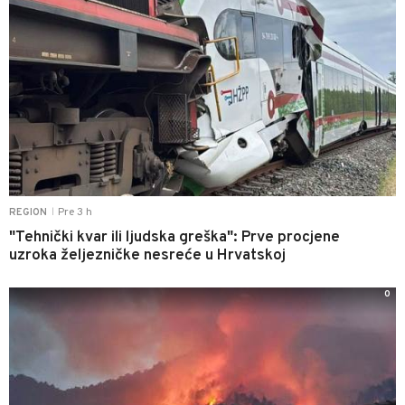
Pre 3 h
REGION
|
"Tehnički kvar ili ljudska greška": Prve procjene
uzroka željezničke nesreće u Hrvatskoj
0