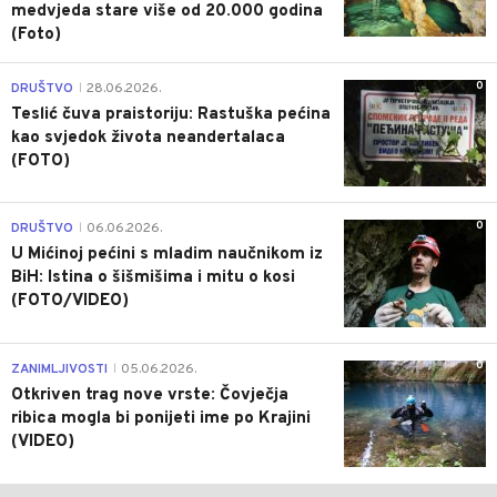
medvjeda stare više od 20.000 godina
(Foto)
0
DRUŠTVO
28.06.2026.
|
Teslić čuva praistoriju: Rastuška pećina
kao svjedok života neandertalaca
(FOTO)
0
DRUŠTVO
06.06.2026.
|
U Mićinoj pećini s mladim naučnikom iz
BiH: Istina o šišmišima i mitu o kosi
(FOTO/VIDEO)
0
ZANIMLJIVOSTI
05.06.2026.
|
Otkriven trag nove vrste: Čovječja
ribica mogla bi ponijeti ime po Krajini
(VIDEO)