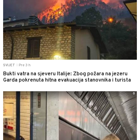
Pre 3 h
SVIJET
|
Bukti vatra na sjeveru Italije: Zbog požara na jezeru
Garda pokrenuta hitna evakuacija stanovnika i turista
0