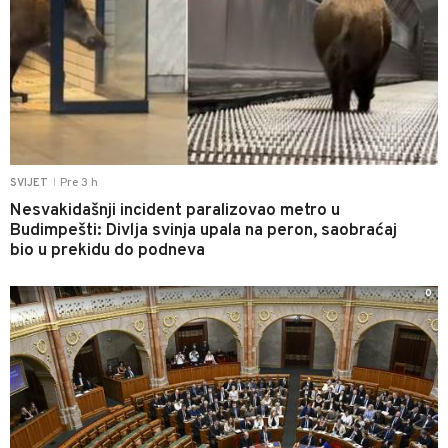
Pre 3 h
SVIJET
|
Nesvakidašnji incident paralizovao metro u
Budimpešti: Divlja svinja upala na peron, saobraćaj
bio u prekidu do podneva
0