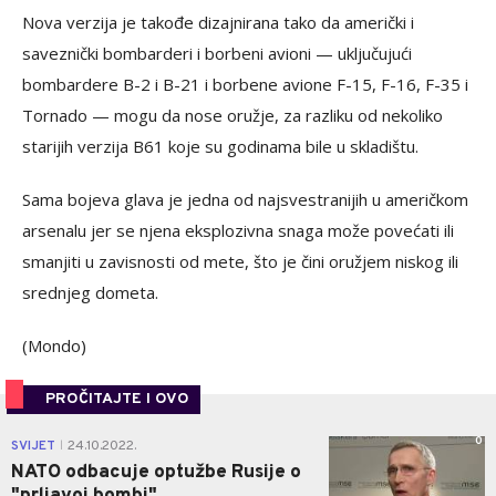
Nova verzija je takođe dizajnirana tako da američki i
saveznički bombarderi i borbeni avioni — uključujući
bombardere B-2 i B-21 i borbene avione F-15, F-16, F-35 i
Tornado — mogu da nose oružje, za razliku od nekoliko
starijih verzija B61 koje su godinama bile u skladištu.
Sama bojeva glava je jedna od najsvestranijih u američkom
arsenalu jer se njena eksplozivna snaga može povećati ili
smanjiti u zavisnosti od mete, što je čini oružjem niskog ili
srednjeg dometa.
(Mondo)
PROČITAJTE I OVO
0
SVIJET
24.10.2022.
|
NATO odbacuje optužbe Rusije o
"prljavoj bombi"