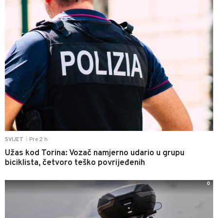
Pre 2 h
SVIJET
|
Užas kod Torina: Vozač namjerno udario u grupu
biciklista, četvoro teško povrijeđenih
0