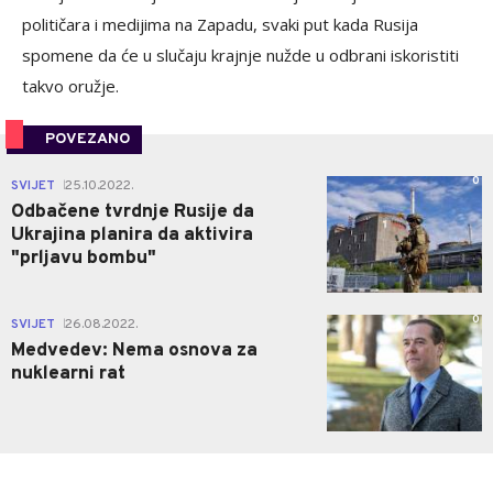
političara i medijima na Zapadu, svaki put kada Rusija
spomene da će u slučaju krajnje nužde u odbrani iskoristiti
takvo oružje.
POVEZANO
0
SVIJET
25.10.2022.
|
Odbačene tvrdnje Rusije da
Ukrajina planira da aktivira
"prljavu bombu"
0
SVIJET
26.08.2022.
|
Medvedev: Nema osnova za
nuklearni rat