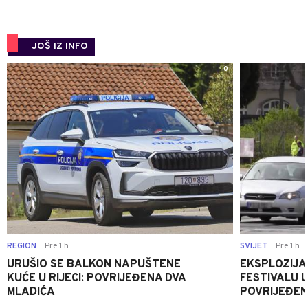
JOŠ IZ INFO
0
REGION
Pre 1 h
SVIJET
Pre 1 h
|
|
URUŠIO SE BALKON NAPUŠTENE
EKSPLOZIJA
KUĆE U RIJECI: POVRIJEĐENA DVA
FESTIVALU 
MLADIĆA
POVRIJEĐEN