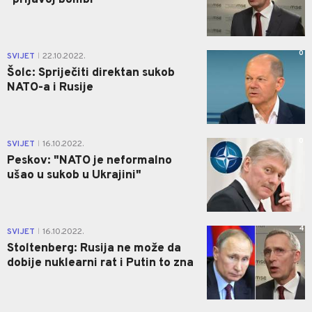
0
SVIJET
22.10.2022.
|
Šolc: Spriječiti direktan sukob
NATO-a i Rusije
0
SVIJET
16.10.2022.
|
Peskov: "NATO je neformalno
ušao u sukob u Ukrajini"
4
SVIJET
16.10.2022.
|
Stoltenberg: Rusija ne može da
dobije nuklearni rat i Putin to zna