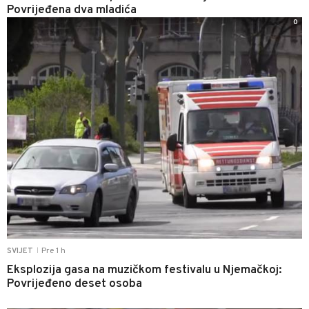
Povrijeđena dva mladića
0
Pre 1 h
SVIJET
|
Eksplozija gasa na muzičkom festivalu u Njemačkoj:
Povrijeđeno deset osoba