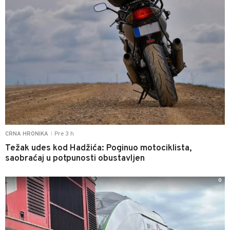
Pre 3 h
CRNA HRONIKA
|
Težak udes kod Hadžića: Poginuo motociklista,
saobraćaj u potpunosti obustavljen
0