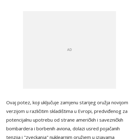
Ovaj potez, koji uključuje zamjenu starijeg oružja novijom
verzijom u različitim skladištima u Evropi, predviđenog za
potencijalnu upotrebu od strane američkih i savezničkih
bombardera i borbenih aviona, dolazi usred pojačanih
tenzija i "zveckanja" nuklearnim oružjem u izjavama