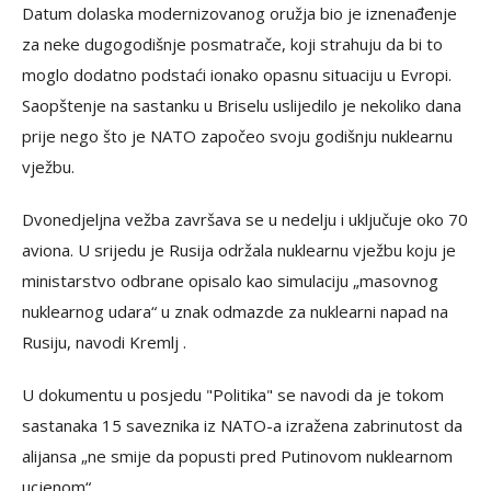
Datum dolaska modernizovanog oružja bio je iznenađenje
za neke dugogodišnje posmatrače, koji strahuju da bi to
moglo dodatno podstaći ionako opasnu situaciju u Evropi.
Saopštenje na sastanku u Briselu uslijedilo je nekoliko dana
prije nego što je NATO započeo svoju godišnju nuklearnu
vježbu.
Dvonedjeljna vežba završava se u nedelju i uključuje oko 70
aviona. U srijedu je Rusija održala nuklearnu vježbu koju je
ministarstvo odbrane opisalo kao simulaciju „masovnog
nuklearnog udara“ u znak odmazde za nuklearni napad na
Rusiju, navodi Kremlj .
U dokumentu u posjedu "Politika" se navodi da je tokom
sastanaka 15 saveznika iz NATO-a izražena zabrinutost da
alijansa „ne smije da popusti pred Putinovom nuklearnom
ucjenom“.