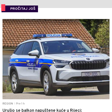
PROČITAJ JOŠ
0
Pre 1 h
REGION
|
Urušio se balkon napuštene kuće u Rijeci: