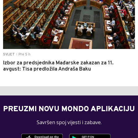
Pre 5 h
SVIJET
|
Izbor za predsjednika Mađarske zakazan za 11.
avgust: Tisa predložila Andraša Baku
PREUZMI NOVU MONDO APLIKACIJU
Savršen spoj vijesti i zabave.