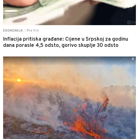
Pre 11 h
EKONOMIJA
|
Inflacija pritiska građane: Cijene u Srpskoj za godinu
dana porasle 4,5 odsto, gorivo skuplje 30 odsto
0