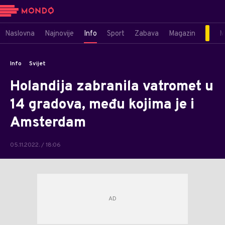
Naslovna
Najnovije
Info
Sport
Zabava
Magazin
M
Info
Svijet
Holandija zabranila vatromet u
14 gradova, među kojima je i
Amsterdam
05.11.2022. / 18:06