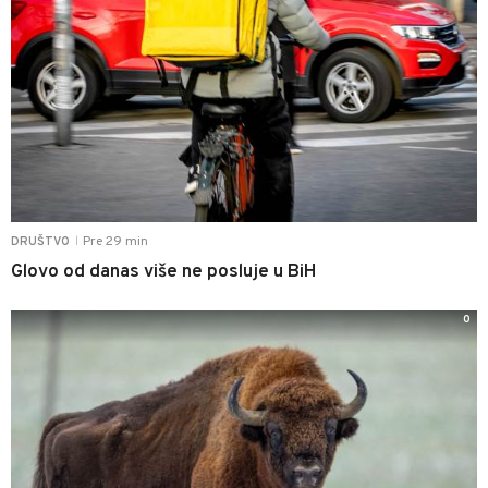
Pre 29 min
DRUŠTVO
|
Glovo od danas više ne posluje u BiH
0