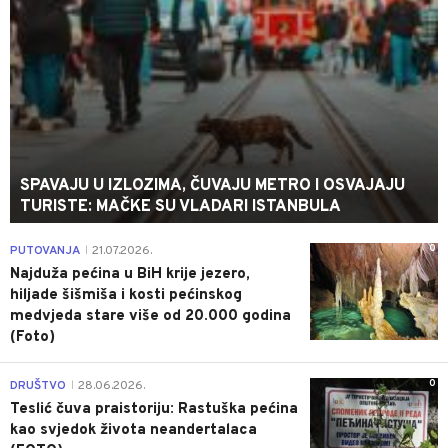
SPAVAJU U IZLOZIMA, ČUVAJU METRO I OSVAJAJU
TURISTE: MAČKE SU VLADARI ISTANBULA
0
PUTOVANJA
21.07.2026.
|
Najduža pećina u BiH krije jezero,
hiljade šišmiša i kosti pećinskog
medvjeda stare više od 20.000 godina
(Foto)
0
DRUŠTVO
28.06.2026.
|
Teslić čuva praistoriju: Rastuška pećina
kao svjedok života neandertalaca