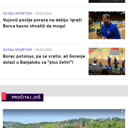
1
OSTALI SPORTOVI
14.02.2021.
|
Vujović poslije poraza na debiju: Igrači
Borca kasno shvatili da mogu!
3
OSTALI SPORTOVI
14.02.2021.
|
Borac potonuo, pa se vratio, ali Gorenje
dolazi u Banjaluku sa "plus četiri"!
PROČITAJ JOŠ
0