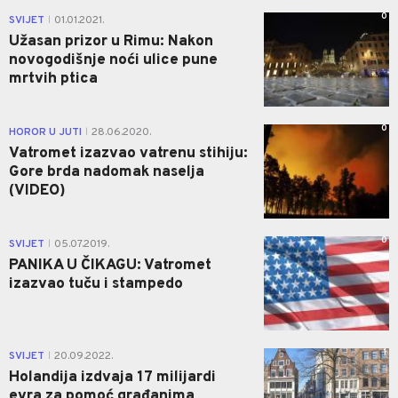
0
SVIJET
01.01.2021.
|
Užasan prizor u Rimu: Nakon
novogodišnje noći ulice pune
mrtvih ptica
0
HOROR U JUTI
28.06.2020.
|
Vatromet izazvao vatrenu stihiju:
Gore brda nadomak naselja
(VIDEO)
0
SVIJET
05.07.2019.
|
PANIKA U ČIKAGU: Vatromet
izazvao tuču i stampedo
1
SVIJET
20.09.2022.
|
Holandija izdvaja 17 milijardi
evra za pomoć građanima