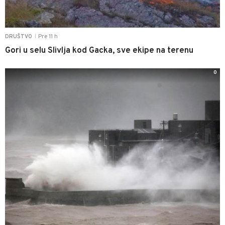
Pre 11 h
DRUŠTVO
|
Gori u selu Slivlja kod Gacka, sve ekipe na terenu
0