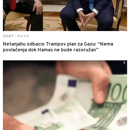
Pre 11 h
SVIJET
|
Netanjahu odbacio Trampov plan za Gazu: “Nema
povlačenja dok Hamas ne bude razoružan”
0