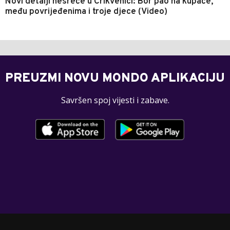
Novi detalji nesreće u Crikvenici: Bor pao na kupače,
među povrijeđenima i troje djece (Video)
PREUZMI NOVU MONDO APLIKACIJU
Savršen spoj vijesti i zabave.