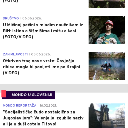
(FOTO)
0
DRUŠTVO
06.06.2026.
|
U Mićinoj pećini s mladim naučnikom iz
BiH: Istina o šišmišima i mitu o kosi
(FOTO/VIDEO)
0
ZANIMLJIVOSTI
05.06.2026.
|
Otkriven trag nove vrste: Čovječja
ribica mogla bi ponijeti ime po Krajini
(VIDEO)
MONDO U SLOVENIJI
4
MONDO REPORTAŽA
16.02.2021.
|
"Socijalističko čudo nostalgično za
Jugoslavijom": Velenje je izgubilo naziv,
ali je u duši ostalo Titovo!