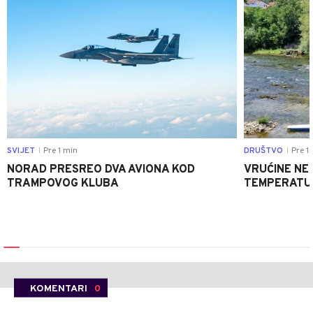
SVIJET
Pre 1 min
DRUŠTVO
Pre 1
|
|
NORAD PRESREO DVA AVIONA KOD
VRUĆINE NE 
TRAMPOVOG KLUBA
TEMPERATUR
KOMENTARI
0