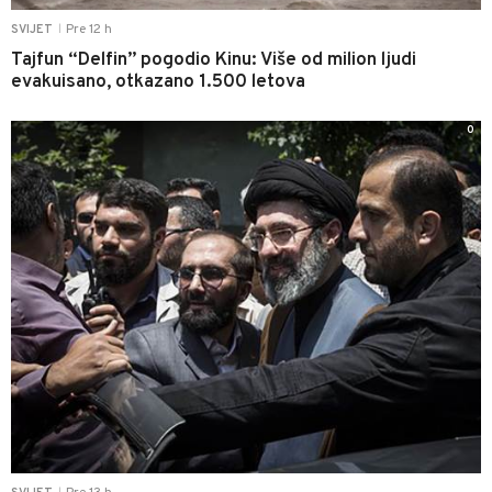
Pre 12 h
SVIJET
|
Tajfun “Delfin” pogodio Kinu: Više od milion ljudi
evakuisano, otkazano 1.500 letova
0