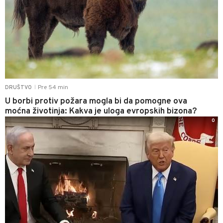
Pre 54 min
DRUŠTVO
|
U borbi protiv požara mogla bi da pomogne ova
moćna životinja: Kakva je uloga evropskih bizona?
0