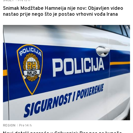
Pre 13 h
SVIJET
|
Snimak Modžtabe Hamneija nije nov: Objavljen video
nastao prije nego što je postao vrhovni vođa Irana
0
Pre 14 h
REGION
|