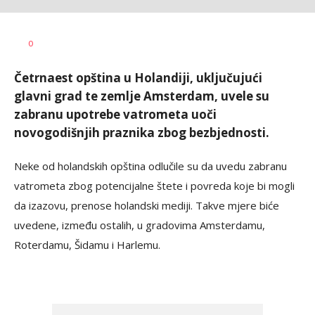
Vesna
AUTOR
0
Kerkez
Četrnaest opština u Holandiji, uključujući
glavni grad te zemlje Amsterdam, uvele su
zabranu upotrebe vatrometa uoči
novogodišnjih praznika zbog bezbjednosti.
Neke od holandskih opština odlučile su da uvedu zabranu
vatrometa zbog potencijalne štete i povreda koje bi mogli
da izazovu, prenose holandski mediji. Takve mjere biće
uvedene, između ostalih, u gradovima Amsterdamu,
Roterdamu, Šidamu i Harlemu.