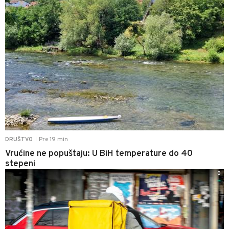
Pre 19 min
DRUŠTVO
|
Vrućine ne popuštaju: U BiH temperature do 40
stepeni
0