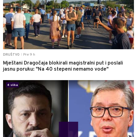
Pre 9 h
DRUŠTVO
|
Mještani Dragočaja blokirali magistralni put i poslali
jasnu poruku: "Na 40 stepeni nemamo vode"
1
4 slika