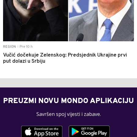
Pre 10 h
REGION
|
Vučić dočekuje Zelenskog: Predsjednik Ukrajine prvi
put dolazi u Srbiju
PREUZMI NOVU MONDO APLIKACIJU
Savršen spoj vijesti i zabave.