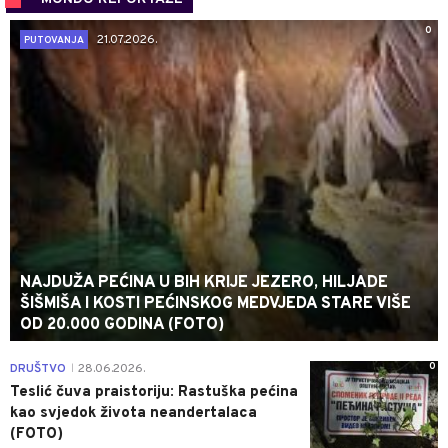
0
21.07.2026.
PUTOVANJA
NAJDUŽA PEĆINA U BIH KRIJE JEZERO, HILJADE
ŠIŠMIŠA I KOSTI PEĆINSKOG MEDVJEDA STARE VIŠE
OD 20.000 GODINA (FOTO)
0
DRUŠTVO
28.06.2026.
|
Teslić čuva praistoriju: Rastuška pećina
kao svjedok života neandertalaca
(FOTO)