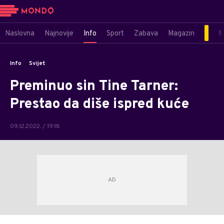
Naslovna
Najnovije
Info
Sport
Zabava
Magazin
M
Info
Svijet
Preminuo sin Tine Tarner:
Prestao da diše ispred kuće
09.12.2022. / 19:18