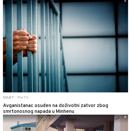
0
Pre 7 h
SVIJET
|
Avganistanac osuđen na doživotni zatvor zbog
smrtonosnog napada u Minhenu
0