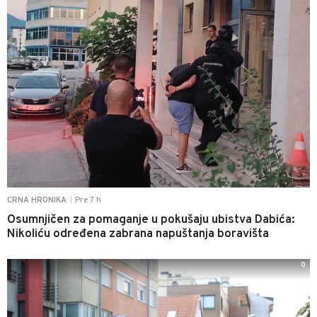
Pre 7 h
CRNA HRONIKA
|
Osumnjičen za pomaganje u pokušaju ubistva Dabića:
Nikoliću određena zabrana napuštanja boravišta
0