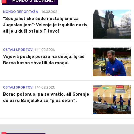
MONDO U SLOVENIJI
4
MONDO REPORTAŽA
16.02.2021.
|
"Socijalističko čudo nostalgično za
Jugoslavijom": Velenje je izgubilo naziv,
ali je u duši ostalo Titovo!
1
OSTALI SPORTOVI
14.02.2021.
|
Vujović poslije poraza na debiju: Igrači
Borca kasno shvatili da mogu!
3
OSTALI SPORTOVI
14.02.2021.
|
Borac potonuo, pa se vratio, ali Gorenje
dolazi u Banjaluku sa "plus četiri"!