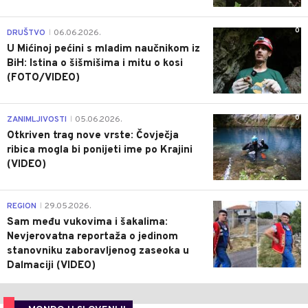
0
DRUŠTVO
06.06.2026.
|
U Mićinoj pećini s mladim naučnikom iz
BiH: Istina o šišmišima i mitu o kosi
(FOTO/VIDEO)
0
ZANIMLJIVOSTI
05.06.2026.
|
Otkriven trag nove vrste: Čovječja
ribica mogla bi ponijeti ime po Krajini
(VIDEO)
0
REGION
29.05.2026.
|
Sam među vukovima i šakalima:
Nevjerovatna reportaža o jedinom
stanovniku zaboravljenog zaseoka u
Dalmaciji (VIDEO)