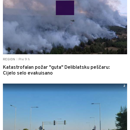
Pre 9 h
REGION
|
Katastrofalan požar "guta" Deliblatsku peščaru:
Cijelo selo evakuisano
2