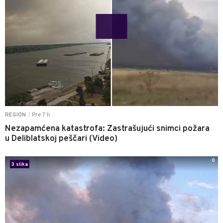
Pre 7 h
REGION
|
Nezapamćena katastrofa: Zastrašujući snimci požara
u Deliblatskoj peščari (Video)
0
3 slika