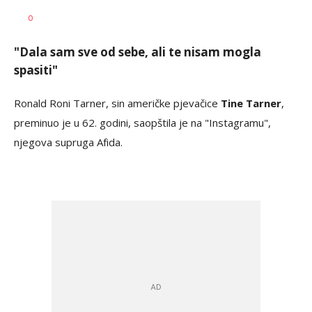
Vesna
AUTOR
0
Kerkez
"Dala sam sve od sebe, ali te nisam mogla
spasiti"
Ronald Roni Tarner, sin američke pjevačice
Tine Tarner
,
preminuo je u 62. godini, saopštila je na "Instagramu",
njegova supruga Afida.