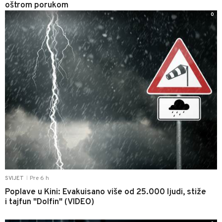
oštrom porukom
0
Pre 6 h
SVIJET
|
Poplave u Kini: Evakuisano više od 25.000 ljudi, stiže
i tajfun "Dolfin" (VIDEO)