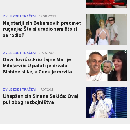
0
ZVIJEZDE I TRAČEVI
17.08.2022.
|
Najstariji sin Bekamovih predmet
ruganja: Šta si uradio sem što si
se rodio?
0
ZVIJEZDE I TRAČEVI
27.07.2021.
|
Gavrilović otkrio tajne Marije
Milošević: U palati je držala
Slobine slike, a Cecu je mrzila
0
ZVIJEZDE I TRAČEVI
17.07.2021.
|
Uhapšen sin Sinana Sakića: Ovaj
put zbog razbojništva