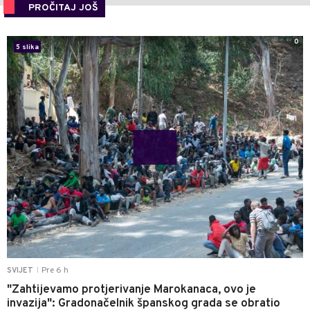
PROČITAJ JOŠ
0
5 slika
Pre 6 h
SVIJET
|
"Zahtijevamo protjerivanje Marokanaca, ovo je
invazija": Gradonačelnik španskog grada se obratio