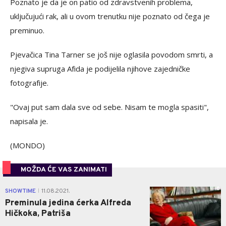
Poznato je da je on patio od zdravstvenih problema,
uključujući rak, ali u ovom trenutku nije poznato od čega je
preminuo.
Pjevačica Tina Tarner se još nije oglasila povodom smrti, a
njegiva supruga Afida je podijelila njihove zajedničke
fotografije.
"Ovaj put sam dala sve od sebe. Nisam te mogla spasiti",
napisala je.
(MONDO)
MOŽDA ĆE VAS ZANIMATI
0
SHOWTIME
11.08.2021.
|
Preminula jedina ćerka Alfreda
Hičkoka, Patriša