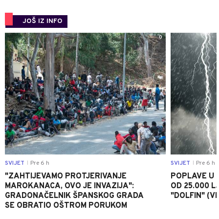
JOŠ IZ INFO
0
SVIJET
Pre 6 h
SVIJET
Pre 6 h
|
|
"ZAHTIJEVAMO PROTJERIVANJE
POPLAVE U K
MAROKANACA, OVO JE INVAZIJA":
OD 25.000 LJ
GRADONAČELNIK ŠPANSKOG GRADA
"DOLFIN" (V
SE OBRATIO OŠTROM PORUKOM