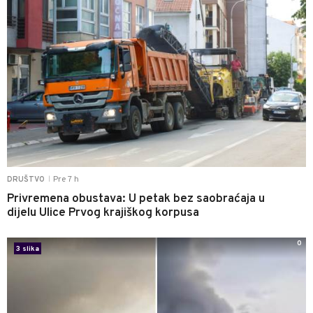
Pre 7 h
DRUŠTVO
|
Privremena obustava: U petak bez saobraćaja u
dijelu Ulice Prvog krajiškog korpusa
0
3 slika