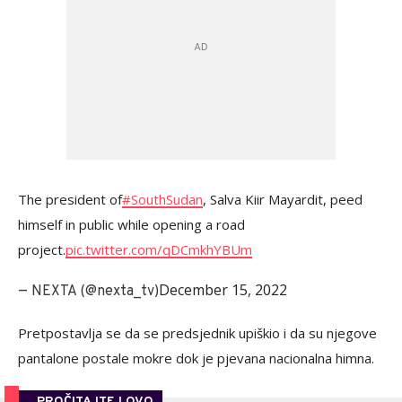
The president of
#SouthSudan
, Salva Kiir Mayardit, peed
himself in public while opening a road
project.
pic.twitter.com/qDCmkhYBUm
December 15, 2022
— NEXTA (@nexta_tv)
Pretpostavlja se da se predsjednik upiškio i da su njegove
pantalone postale mokre dok je pjevana nacionalna himna.
PROČITAJTE I OVO