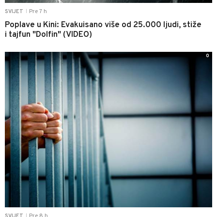
Pre 7 h
SVIJET
|
Poplave u Kini: Evakuisano više od 25.000 ljudi, stiže
i tajfun "Dolfin" (VIDEO)
0
Pre 8 h
SVIJET
|