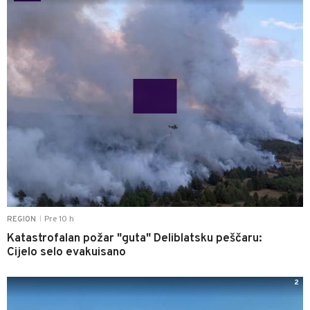
Pre 10 h
REGION
|
Katastrofalan požar "guta" Deliblatsku peščaru:
Cijelo selo evakuisano
2