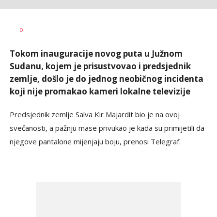
Nikolina
AUTOR
0
Damjanić
Tokom inauguracije novog puta u Južnom
Sudanu, kojem je prisustvovao i predsjednik
zemlje, došlo je do jednog neobičnog incidenta
koji nije promakao kameri lokalne televizije
Predsjednik zemlje Salva Kir Majardit bio je na ovoj
svečanosti, a pažnju mase privukao je kada su primijetili da
njegove pantalone mijenjaju boju, prenosi Telegraf.