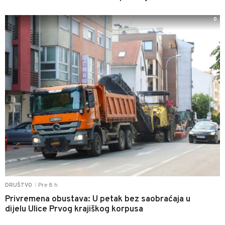
0
Pre 8 h
DRUŠTVO
|
Privremena obustava: U petak bez saobraćaja u
dijelu Ulice Prvog krajiškog korpusa