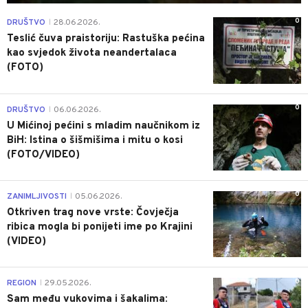
0
DRUŠTVO
28.06.2026.
|
Teslić čuva praistoriju: Rastuška pećina
kao svjedok života neandertalaca
(FOTO)
0
DRUŠTVO
06.06.2026.
|
U Mićinoj pećini s mladim naučnikom iz
BiH: Istina o šišmišima i mitu o kosi
(FOTO/VIDEO)
0
ZANIMLJIVOSTI
05.06.2026.
|
Otkriven trag nove vrste: Čovječja
ribica mogla bi ponijeti ime po Krajini
(VIDEO)
0
REGION
29.05.2026.
|
Sam među vukovima i šakalima: