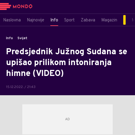
Naslovna
Najnovije
Info
Sport
Zabava
Magazin
M
Info
Svijet
Predsjednik Južnog Sudana se
upišao prilikom intoniranja
himne (VIDEO)
15.12.2022. / 21:43