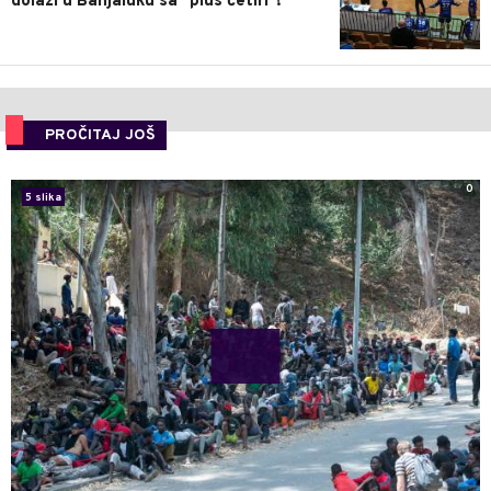
dolazi u Banjaluku sa "plus četiri"!
PROČITAJ JOŠ
0
5 slika