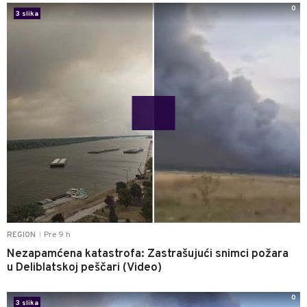
0
3 slika
Pre 9 h
REGION
|
Nezapamćena katastrofa: Zastrašujući snimci požara
u Deliblatskoj peščari (Video)
0
3 slika