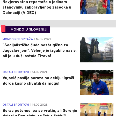
Nevjerovatna reportaža o jedinom
stanovniku zaboravljenog zaseoka u
Dalmaciji (VIDEO)
MONDO U SLOVENIJI
4
MONDO REPORTAŽA
16.02.2021.
|
"Socijalističko čudo nostalgično za
Jugoslavijom": Velenje je izgubilo naziv,
ali je u duši ostalo Titovo!
1
OSTALI SPORTOVI
14.02.2021.
|
Vujović poslije poraza na debiju: Igrači
Borca kasno shvatili da mogu!
3
OSTALI SPORTOVI
14.02.2021.
|
Borac potonuo, pa se vratio, ali Gorenje