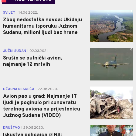
1
SVIJET
14.06.2022.
|
Zbog nedostatka novca: Ukidaju
humanitarnu isporuku Južnom
Sudanu, milioni ljudi bez hrane
0
JUŽNI SUDAN
02.03.2021.
|
Srušio se putnički avion,
najmanje 12 mrtvih
0
UŽASNA NESREĆA
22.08.2020.
|
Avion pao u grad: Najmanje 17
ljudi je poginulo pri sunovratu
teretnog aviona na prijestonicu
Južnog Sudana (VIDEO)
0
DRUŠTVO
29.05.2020.
|
Iskustva policajca iz RS: