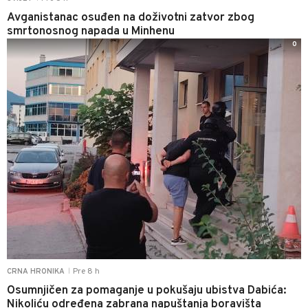
Avganistanac osuđen na doživotni zatvor zbog
smrtonosnog napada u Minhenu
0
Pre 8 h
CRNA HRONIKA
|
Osumnjičen za pomaganje u pokušaju ubistva Dabića:
Nikoliću određena zabrana napuštanja boravišta