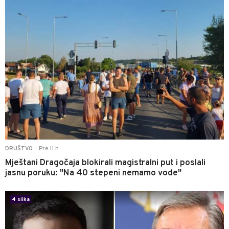
Pre 11 h
DRUŠTVO
|
Mještani Dragočaja blokirali magistralni put i poslali
jasnu poruku: "Na 40 stepeni nemamo vode"
1
4 slika