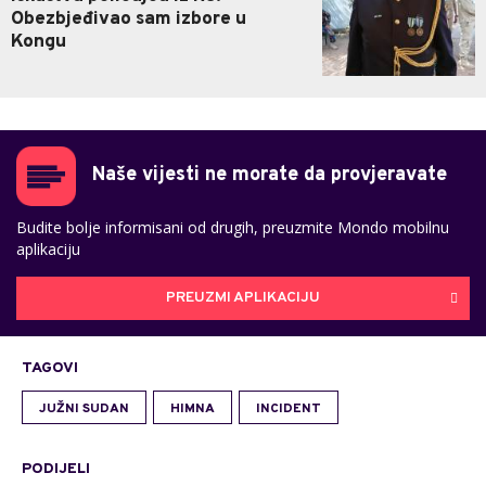
Obezbjeđivao sam izbore u
Kongu
Naše vijesti ne morate da provjeravate
Budite bolje informisani od drugih, preuzmite Mondo mobilnu
aplikaciju
PREUZMI APLIKACIJU
TAGOVI
JUŽNI SUDAN
HIMNA
INCIDENT
PODIJELI