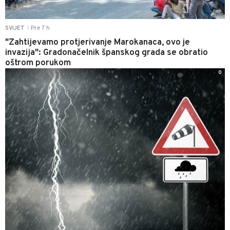
Pre 7 h
SVIJET
|
"Zahtijevamo protjerivanje Marokanaca, ovo je
invazija": Gradonačelnik španskog grada se obratio
oštrom porukom
0