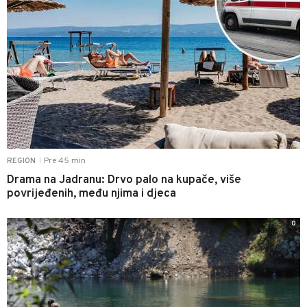
Pre 45 min
REGION
|
Drama na Jadranu: Drvo palo na kupače, više
povrijeđenih, među njima i djeca
0