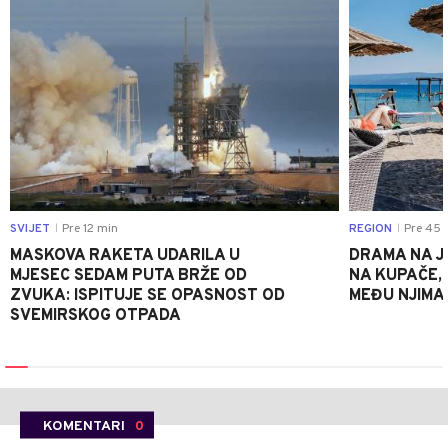
SVIJET
Pre 12 min
REGION
Pre 45 
|
|
MASKOVA RAKETA UDARILA U
DRAMA NA J
MJESEC SEDAM PUTA BRŽE OD
NA KUPAČE, 
ZVUKA: ISPITUJE SE OPASNOST OD
MEĐU NJIMA 
SVEMIRSKOG OTPADA
KOMENTARI
0