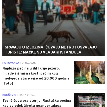
SPAVAJU U IZLOZIMA, ČUVAJU METRO I OSVAJAJU
TURISTE: MAČKE SU VLADARI ISTANBULA
0
PUTOVANJA
21.07.2026.
|
Najduža pećina u BiH krije jezero,
hiljade šišmiša i kosti pećinskog
medvjeda stare više od 20.000 godina
(Foto)
0
DRUŠTVO
28.06.2026.
|
Teslić čuva praistoriju: Rastuška pećina
kao svjedok života neandertalaca