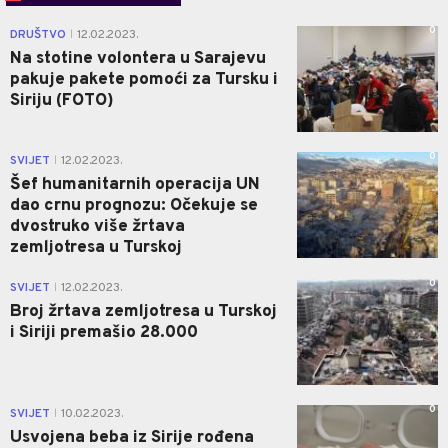
0
DRUŠTVO
12.02.2023.
|
Na stotine volontera u Sarajevu
pakuje pakete pomoći za Tursku i
Siriju (FOTO)
0
SVIJET
12.02.2023.
|
Šef humanitarnih operacija UN
dao crnu prognozu: Očekuje se
dvostruko više žrtava
zemljotresa u Turskoj
0
SVIJET
12.02.2023.
|
Broj žrtava zemljotresa u Turskoj
i Siriji premašio 28.000
0
SVIJET
10.02.2023.
|
Usvojena beba iz Sirije rođena