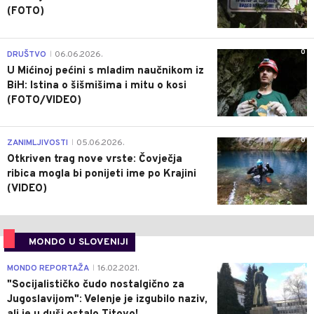
(FOTO)
0
DRUŠTVO
06.06.2026.
|
U Mićinoj pećini s mladim naučnikom iz
BiH: Istina o šišmišima i mitu o kosi
(FOTO/VIDEO)
0
ZANIMLJIVOSTI
05.06.2026.
|
Otkriven trag nove vrste: Čovječja
ribica mogla bi ponijeti ime po Krajini
(VIDEO)
MONDO U SLOVENIJI
4
MONDO REPORTAŽA
16.02.2021.
|
"Socijalističko čudo nostalgično za
Jugoslavijom": Velenje je izgubilo naziv,