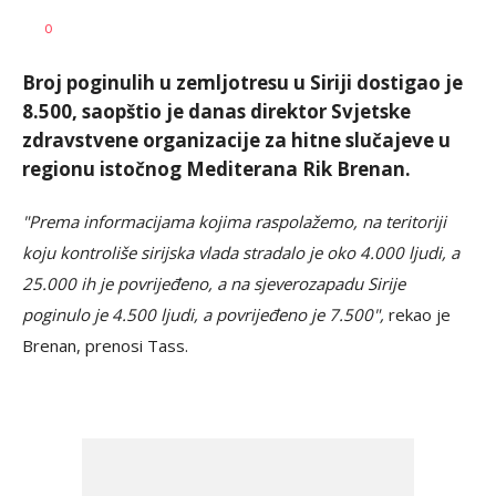
Nikolina
AUTOR
0
Damjanić
Broj poginulih u zemljotresu u Siriji dostigao je
8.500, saopštio je danas direktor Svjetske
zdravstvene organizacije za hitne slučajeve u
regionu istočnog Mediterana Rik Brenan.
"Prema informacijama kojima raspolažemo, na teritoriji
koju kontroliše sirijska vlada stradalo je oko 4.000 ljudi, a
25.000 ih je povrijeđeno, a na sjeverozapadu Sirije
poginulo je 4.500 ljudi, a povrijeđeno je 7.500",
rekao je
Brenan, prenosi Tass.