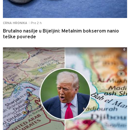
Pre 2 h
CRNA HRONIKA
|
Brutalno nasilje u Bijeljini: Metalnim bokserom nanio
teške povrede
0