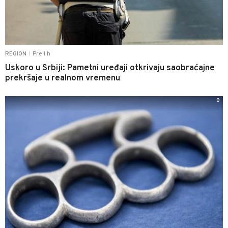
Pre 1 h
REGION
|
Uskoro u Srbiji: Pametni uređaji otkrivaju saobraćajne
prekršaje u realnom vremenu
0