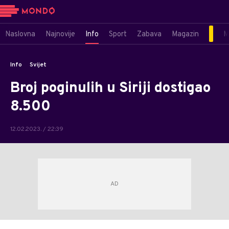
Naslovna
Najnovije
Info
Sport
Zabava
Magazin
M
Info
Svijet
Broj poginulih u Siriji dostigao
8.500
12.02.2023. / 22:39