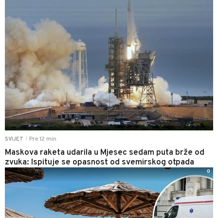
Pre 12 min
SVIJET
|
Maskova raketa udarila u Mjesec sedam puta brže od
zvuka: Ispituje se opasnost od svemirskog otpada
0