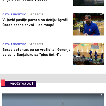
ali je u duši ostalo Titovo!
1
OSTALI SPORTOVI
14.02.2021.
|
Vujović poslije poraza na debiju: Igrači
Borca kasno shvatili da mogu!
3
OSTALI SPORTOVI
14.02.2021.
|
Borac potonuo, pa se vratio, ali Gorenje
dolazi u Banjaluku sa "plus četiri"!
PROČITAJ JOŠ
0