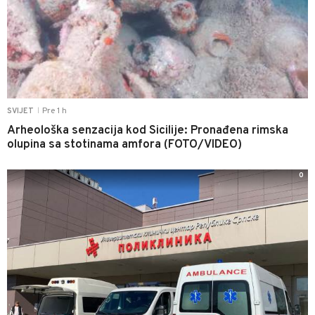
Pre 1 h
SVIJET
|
Arheološka senzacija kod Sicilije: Pronađena rimska
olupina sa stotinama amfora (FOTO/VIDEO)
0