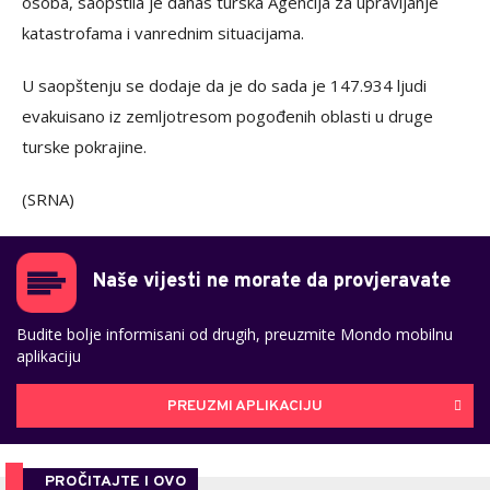
osoba, saopštila je danas turska Agencija za upravljanje
katastrofama i vanrednim situacijama.
U saopštenju se dodaje da je do sada je 147.934 ljudi
evakuisano iz zemljotresom pogođenih oblasti u druge
turske pokrajine.
(SRNA)
Naše vijesti ne morate da provjeravate
Budite bolje informisani od drugih, preuzmite Mondo mobilnu
aplikaciju
PREUZMI APLIKACIJU
PROČITAJTE I OVO