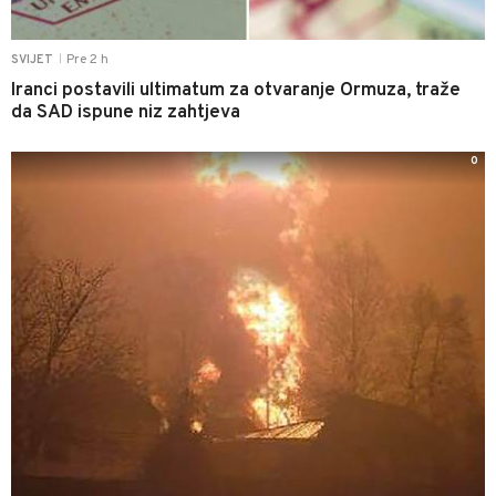
Pre 2 h
SVIJET
|
Iranci postavili ultimatum za otvaranje Ormuza, traže
da SAD ispune niz zahtjeva
0