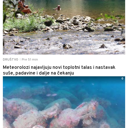
Pre 51 min
DRUŠTVO
|
Meteorolozi najavljuju novi toplotni talas i nastavak
suše, padavine i dalje na čekanju
0