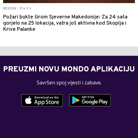
Pre 3 h
REGION
|
Požari bukte širom Sjeverne Makedonije: Za 24 sata
gorjelo na 25 lokacija, vatra još aktivna kod Skoplja i
Krive Palanke
PREUZMI NOVU MONDO APLIKACIJU
Savršen spoj vijesti i zabave.