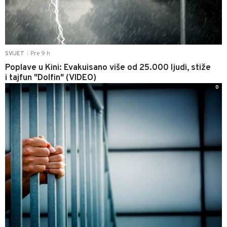
Pre 9 h
SVIJET
|
Poplave u Kini: Evakuisano više od 25.000 ljudi, stiže
i tajfun "Dolfin" (VIDEO)
0