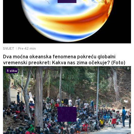
Pre 42 min
SVIJET
|
Dva moćna okeanska fenomena pokreću globalni
vremenski preokret: Kakva nas zima očekuje? (Foto)
0
5 slika