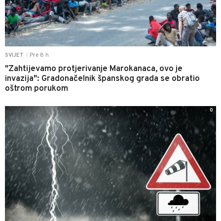
Pre 8 h
SVIJET
|
"Zahtijevamo protjerivanje Marokanaca, ovo je
invazija": Gradonačelnik španskog grada se obratio
oštrom porukom
0