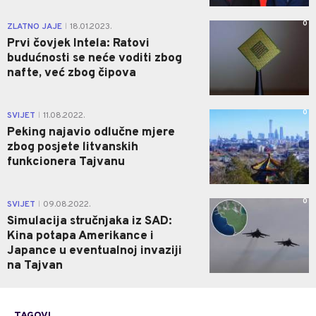
0
ZLATNO JAJE
18.01.2023.
|
Prvi čovjek Intela: Ratovi
budućnosti se neće voditi zbog
nafte, već zbog čipova
0
SVIJET
11.08.2022.
|
Peking najavio odlučne mjere
zbog posjete litvanskih
funkcionera Tajvanu
0
SVIJET
09.08.2022.
|
Simulacija stručnjaka iz SAD:
Kina potapa Amerikance i
Japance u eventualnoj invaziji
na Tajvan
TAGOVI