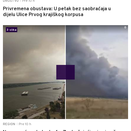
Pre 10 h
DRUŠTVO
|
Privremena obustava: U petak bez saobraćaja u
dijelu Ulice Prvog krajiškog korpusa
0
3 slika
Pre 10 h
REGION
|