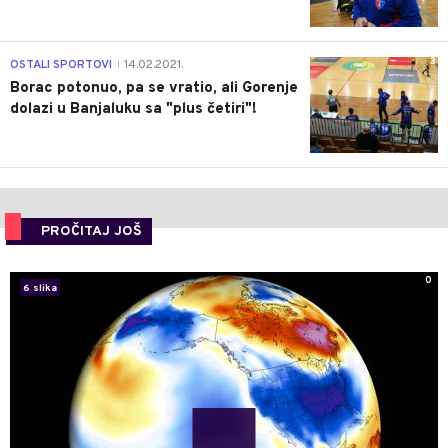
3
OSTALI SPORTOVI
14.02.2021.
|
Borac potonuo, pa se vratio, ali Gorenje
dolazi u Banjaluku sa "plus četiri"!
PROČITAJ JOŠ
0
6 slika