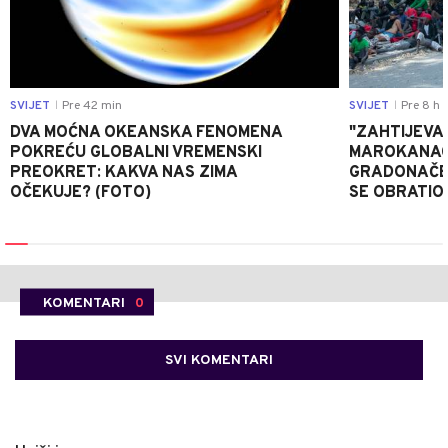
SVIJET
Pre 42 min
SVIJET
Pre 8 h
|
|
DVA MOĆNA OKEANSKA FENOMENA
"ZAHTIJEVA
POKREĆU GLOBALNI VREMENSKI
MAROKANACA
PREOKRET: KAKVA NAS ZIMA
GRADONAČE
OČEKUJE? (FOTO)
SE OBRATI
KOMENTARI
0
SVI KOMENTARI