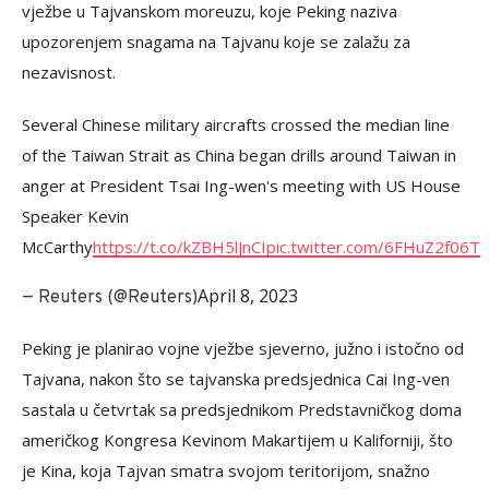
vježbe u Tajvanskom moreuzu, koje Peking naziva
upozorenjem snagama na Tajvanu koje se zalažu za
nezavisnost.
Several Chinese military aircrafts crossed the median line
of the Taiwan Strait as China began drills around Taiwan in
anger at President Tsai Ing-wen's meeting with US House
Speaker Kevin
McCarthy
https://t.co/kZBH5lJnCI
pic.twitter.com/6FHuZ2f06T
April 8, 2023
— Reuters (@Reuters)
Peking je planirao vojne vježbe sjeverno, južno i istočno od
Tajvana, nakon što se tajvanska predsjednica Cai Ing-ven
sastala u četvrtak sa predsjednikom Predstavničkog doma
američkog Kongresa Kevinom Makartijem u Kaliforniji, što
je Kina, koja Tajvan smatra svojom teritorijom, snažno