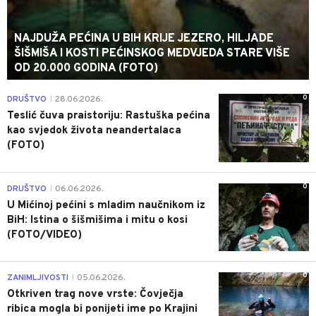
NAJDUŽA PEĆINA U BIH KRIJE JEZERO, HILJADE
ŠIŠMIŠA I KOSTI PEĆINSKOG MEDVJEDA STARE VIŠE
OD 20.000 GODINA (FOTO)
0
DRUŠTVO
28.06.2026.
|
Teslić čuva praistoriju: Rastuška pećina
kao svjedok života neandertalaca
(FOTO)
0
DRUŠTVO
06.06.2026.
|
U Mićinoj pećini s mladim naučnikom iz
BiH: Istina o šišmišima i mitu o kosi
(FOTO/VIDEO)
0
ZANIMLJIVOSTI
05.06.2026.
|
Otkriven trag nove vrste: Čovječja
ribica mogla bi ponijeti ime po Krajini