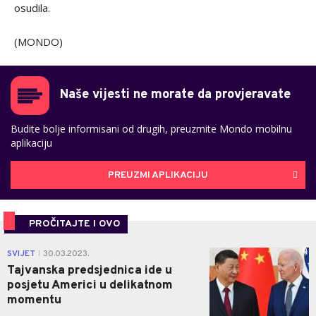
osudila.
(MONDO)
Naše vijesti ne morate da provjeravate
Budite bolje informisani od drugih, preuzmite Mondo mobilnu
aplikaciju
PREUZMI APLIKACIJU
PROČITAJTE I OVO
0
SVIJET
30.03.2023.
|
Tajvanska predsjednica ide u
posjetu Americi u delikatnom
momentu