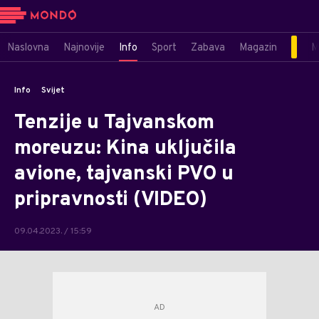
Naslovna
Najnovije
Info
Sport
Zabava
Magazin
M
Info
Svijet
Tenzije u Tajvanskom
moreuzu: Kina uključila
avione, tajvanski PVO u
pripravnosti (VIDEO)
09.04.2023. / 15:59