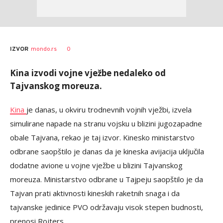
0
IZVOR
mondo.rs
Kina izvodi vojne vježbe nedaleko od
Tajvanskog moreuza.
Kina
je danas, u okviru trodnevnih vojnih vježbi, izvela
simulirane napade na stranu vojsku u blizini jugozapadne
obale Tajvana, rekao je taj izvor. Kinesko ministarstvo
odbrane saopštilo je danas da je kineska avijacija uključila
dodatne avione u vojne vježbe u blizini Tajvanskog
moreuza. Ministarstvo odbrane u Tajpeju saopštilo je da
Tajvan prati aktivnosti kineskih raketnih snaga i da
tajvanske jedinice PVO održavaju visok stepen budnosti,
prenosi Rojters.