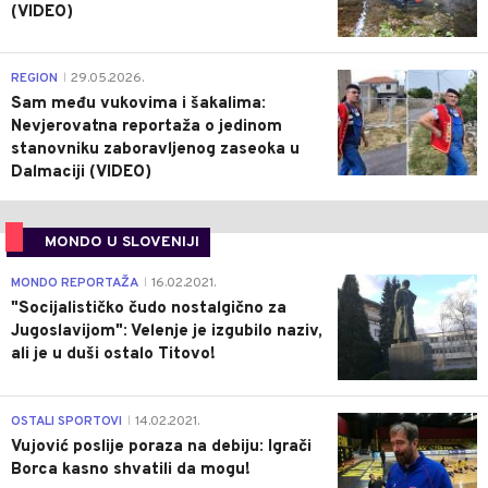
(VIDEO)
0
REGION
29.05.2026.
|
Sam među vukovima i šakalima:
Nevjerovatna reportaža o jedinom
stanovniku zaboravljenog zaseoka u
Dalmaciji (VIDEO)
MONDO U SLOVENIJI
4
MONDO REPORTAŽA
16.02.2021.
|
"Socijalističko čudo nostalgično za
Jugoslavijom": Velenje je izgubilo naziv,
ali je u duši ostalo Titovo!
1
OSTALI SPORTOVI
14.02.2021.
|
Vujović poslije poraza na debiju: Igrači
Borca kasno shvatili da mogu!