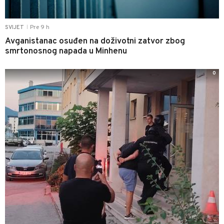
Pre 9 h
SVIJET
|
Avganistanac osuđen na doživotni zatvor zbog
smrtonosnog napada u Minhenu
0