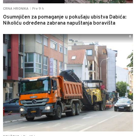
Pre 9 h
CRNA HRONIKA
|
Osumnjičen za pomaganje u pokušaju ubistva Dabića:
Nikoliću određena zabrana napuštanja boravišta
0