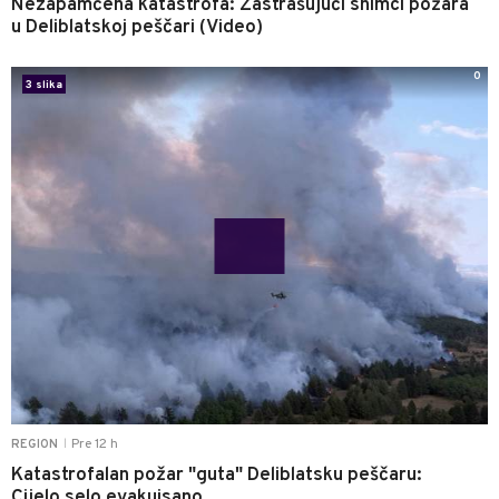
Nezapamćena katastrofa: Zastrašujući snimci požara
u Deliblatskoj peščari (Video)
0
3 slika
Pre 12 h
REGION
|
Katastrofalan požar "guta" Deliblatsku peščaru:
Cijelo selo evakuisano