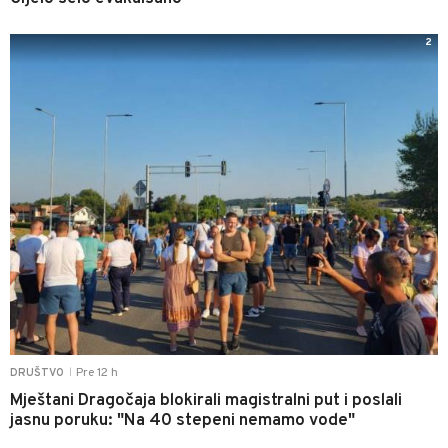
2
Pre 12 h
DRUŠTVO
|
Mještani Dragočaja blokirali magistralni put i poslali
jasnu poruku: "Na 40 stepeni nemamo vode"