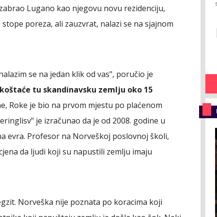
izabrao Lugano kao njegovu novu rezidenciju,
ske stope poreza, ali zauzvrat, nalazi se na sjajnom
 nalazim se na jedan klik od vas", poručio je
koštaće tu skandinavsku zemlju oko 15
ne, Roke je bio na prvom mjestu po plaćenom
ringlisv" je izračunao da je od 2008. godine u
na evra. Profesor na Norveškoj poslovnoj školi,
jena da ljudi koji su napustili zemlju imaju
egzit. Norveška nije poznata po koracima koji