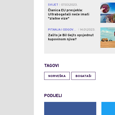
SVIJET
07.03.2023.
|
Članica EU presjekla:
Ultrabogataši neće imati
"zlatne vize"
PITANJA I ODGOVORI
14.01.2023.
|
Zašto je Bil Gejts opsjednut
kupovinom njiva?
TAGOVI
NORVEŠKA
BOGATAŠI
PODIJELI