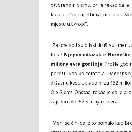
otvorenom pismu, on je rekao da je 
koja nije "ni najjeftinija, niti ima ni
mjestu u Evropi".
"Za one koji su bliski društvu i meni,
Roke.
Njegov odlazak iz Norveške 
miliona evra godišnje.
Prošle godi
porezu, kao pojedinac, a "Dagesns Ne
državnu kasu uplatio blizu 132 milio
Ole Gjems-Onstad, rekao je da je proc
zajedno oko 52,5 milijardi evra.
"Meni se čini da je to pomalo kao Br