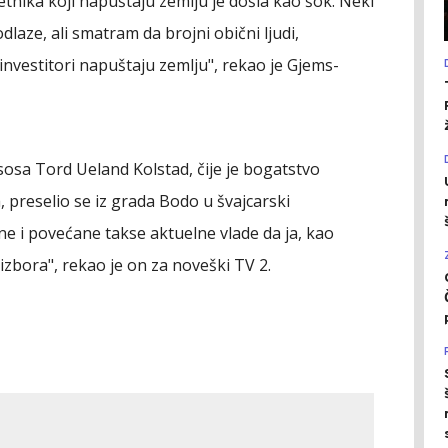
zetnika koji napuštaju zemlju je došla kao šok. Neki
odlaze, ali smatram da brojni obični ljudi,
 investitori napuštaju zemlju", rekao je Gjems-
osa Tord Ueland Kolstad, čije je bogatstvo
 preselio se iz grada Bodo u švajcarski
ne i povećane takse aktuelne vlade da ja, kao
zbora", rekao je on za noveški TV 2.