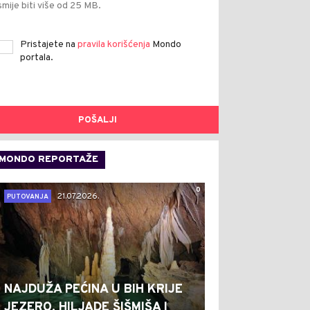
smije biti više od 25 MB.
Pristajete na
pravila korišćenja
Mondo
portala.
POŠALJI
MONDO REPORTAŽE
0
21.07.2026.
PUTOVANJA
NAJDUŽA PEĆINA U BIH KRIJE
JEZERO, HILJADE ŠIŠMIŠA I