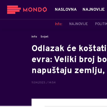
NASLOVNA
NAJNOVIJE
Info:
NAJNOVIJE
POLITI
Info
Svijet
Odlazak će koštati
evra: Veliki broj 
napuštaju zemlju, 
11.04.2023. / 14:54