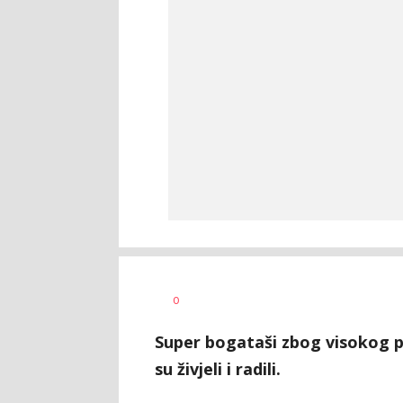
Sara
AUTOR
0
Gajić
Super bogataši zbog visokog 
su živjeli i radili.