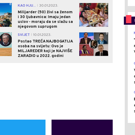
0
0
KAO HJU...
30.01.2023.
|
Milijarder (50) živi sa ženom
i 30 ljubavnica: Imaju jedan
uslov - moraju da se slažu sa
njegovom suprugom
0
0
SVIJET
10.01.2023.
|
Postao TREĆA NAJBOGATIJA
osoba na svijetu: Ovo je
MILJAREDER koji je NAJVIŠE
ZARADIO u 2022. godini