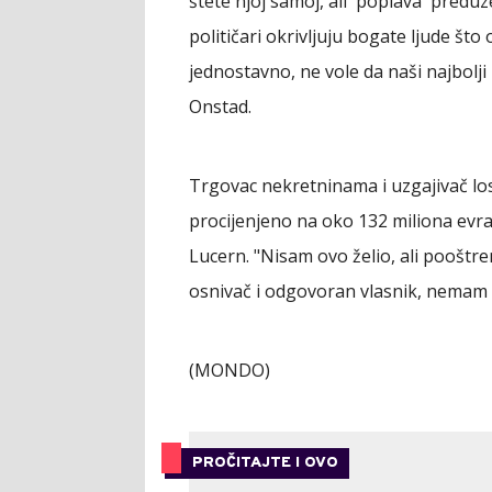
štete njoj samoj, ali 'poplava' predu
političari okrivljuju bogate ljude što 
jednostavno, ne vole da naši najbolji
Onstad.
Trgovac nekretninama i uzgajivač los
procijenjeno na oko 132 miliona evra,
Lucern. "Nisam ovo želio, ali pooštre
osnivač i odgovoran vlasnik, nemam i
(MONDO)
PROČITAJTE I OVO