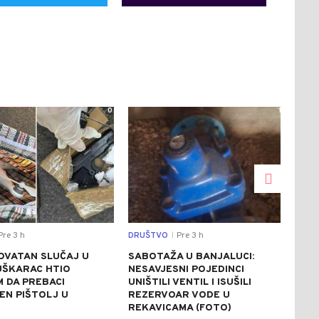
0
1
re 3 h
DRUŠTVO
Pre 3 h
REGI
|
OVATAN SLUČAJ U
SABOTAŽA U BANJALUCI:
VUČ
UŠKARAC HTIO
NESAVJESNI POJEDINCI
VEČ
 DA PREBACI
UNIŠTILI VENTIL I ISUŠILI
POZ
EN PIŠTOLJ U
REZERVOAR VODE U
RAZ
R
REKAVICAMA (FOTO)
(FO