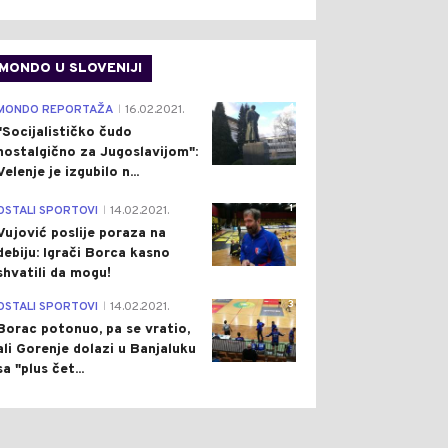
MONDO U SLOVENIJI
4
MONDO REPORTAŽA
16.02.2021.
|
"Socijalističko čudo
nostalgično za Jugoslavijom":
Velenje je izgubilo n...
1
OSTALI SPORTOVI
14.02.2021.
|
Vujović poslije poraza na
debiju: Igrači Borca kasno
shvatili da mogu!
3
OSTALI SPORTOVI
14.02.2021.
|
Borac potonuo, pa se vratio,
ali Gorenje dolazi u Banjaluku
sa "plus čet...