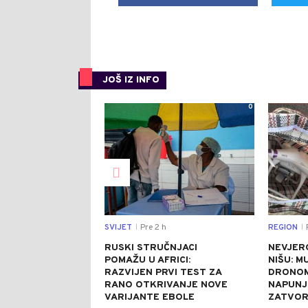
JOŠ IZ INFO
0
SVIJET
Pre 2 h
REGION
P
|
|
RUSKI STRUČNJACI
NEVJER
POMAŽU U AFRICI:
NIŠU: M
RAZVIJEN PRVI TEST ZA
DRONOM
RANO OTKRIVANJE NOVE
NAPUNJ
VARIJANTE EBOLE
ZATVO