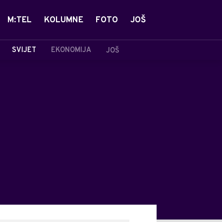
M:TEL
KOLUMNE
FOTO
JOŠ
SVIJET
EKONOMIJA
JOŠ