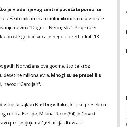
to je vlada lijevog centra povećala porez na
 norveških milijardera i multimilionera napustilo je
ivanju novina "Dagens Neringsliv". Broj super-
ešku prošle godine veća je nego u prethodnih 13
 bogatih Norvežana ove godine, što će kroz
du desetine miliona evra.
Mnogi su se preselili u
, navodi "Gardijan".
ndustrijski tajkun
Kjel Inge Roke
, koji se preselio u
g centra Evrope, Milana. Roke (64) je četvrti
tvo procjenjuje na 1,65 milijardi evra. U