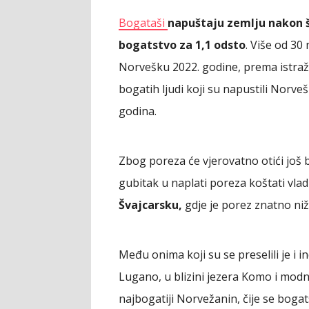
Bogataši
napuštaju zemlju nakon š
bogatstvo za 1,1 odsto
. Više od 30
Norvešku 2022. godine, prema istraž
bogatih ljudi koji su napustili Norv
godina.
Zbog poreza će vjerovatno otići još
gubitak u naplati poreza koštati vla
Švajcarsku,
gdje je porez znatno niži
Među onima koji su se preselili je i i
Lugano, u blizini jezera Komo i modno
najbogatiji Norvežanin, čije se bogats