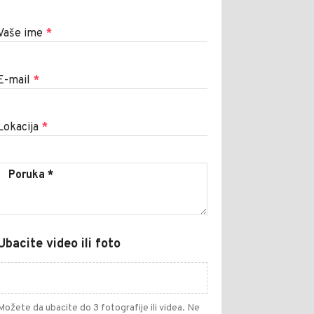
Vaše ime
*
E-mail
*
Lokacija
*
Ubacite video ili foto
Možete da ubacite do 3 fotografije ili videa. Ne