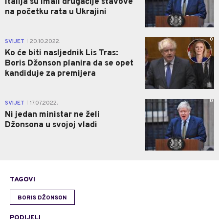
Italija su imali drugačije stavove
na početku rata u Ukrajini
0
SVIJET
20.10.2022.
|
Ko će biti nasljednik Lis Tras:
Boris Džonson planira da se opet
kandiduje za premijera
0
SVIJET
17.07.2022.
|
Ni jedan ministar ne želi
Džonsona u svojoj vladi
TAGOVI
BORIS DŽONSON
PODIJELI