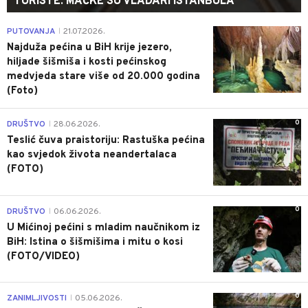
TURISTE: MAČKE SU VLADARI ISTANBULA
0
PUTOVANJA
21.07.2026.
|
Najduža pećina u BiH krije jezero,
hiljade šišmiša i kosti pećinskog
medvjeda stare više od 20.000 godina
(Foto)
0
DRUŠTVO
28.06.2026.
|
Teslić čuva praistoriju: Rastuška pećina
kao svjedok života neandertalaca
(FOTO)
0
DRUŠTVO
06.06.2026.
|
U Mićinoj pećini s mladim naučnikom iz
BiH: Istina o šišmišima i mitu o kosi
(FOTO/VIDEO)
0
ZANIMLJIVOSTI
05.06.2026.
|