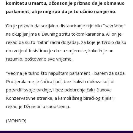
komitetu u martu, Džonson je priznao da je obmanuo
parlament, ali je negirao da je to učinio namjerno.
On je priznao da socijalno distanciranje nije bilo "savršeno"
na okupljanjima u Dauning stritu tokom karantina. Ali on je
rekao da su to "bitni" radni događaji, za koje je tvrdio da su
dozvoljeni. Insistirao je da su smjernice, kako ih je on
razumio, poštovane sve vrijeme.
"Veoma je tužno što napuštam parlament - barem za sada.
Protjerala me je šačica ljudi, bez ikakvih dokaza koji bi
potvrdili svoje tvrdnje, i bez odobrenja čak i članova
Konzervativne stranke, a kamoli šireg biračkog tijela",
rekao je Džonson u saopštenju.
(MONDO)