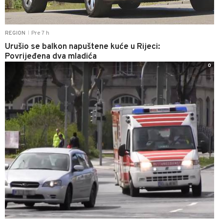
Pre 7 h
REGION
|
Urušio se balkon napuštene kuće u Rijeci:
Povrijeđena dva mladića
0