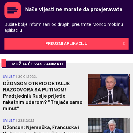
Naše vijesti ne morate da provjeravate
Budite bolje informisani od drugih, preuzmite Mondo mobilnu
aplikaciju
PREUZMI APLIKACIJU
MOŽDA ĆE VAS ZANIMATI
1
SVIJET
30.01.2023.
|
DŽONSON OTKRIO DETALJE
RAZGOVORA SA PUTINOM!
Predsjednik Rusije prijetio
raketnim udarom? "Trajaće samo
minut"
0
SVIJET
23.11.2022.
|
Džonson: Njemačka, Francuska i