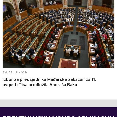
Pre 10 h
SVIJET
|
Izbor za predsjednika Mađarske zakazan za 11.
avgust: Tisa predložila Andraša Baku