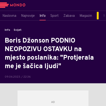
Naslovna
Najnovije
Info
Sport
Zabava
Magazin
M
Info
Svijet
Boris Džonson PODNIO
NEOPOZIVU OSTAVKU na
mjesto poslanika: "Protjerala
me je šačica ljudi"
09.06.2023. / 22:36