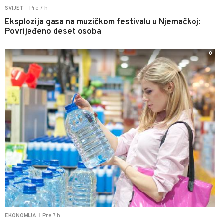
Pre 7 h
SVIJET
|
Eksplozija gasa na muzičkom festivalu u Njemačkoj:
Povrijeđeno deset osoba
0
Pre 7 h
EKONOMIJA
|