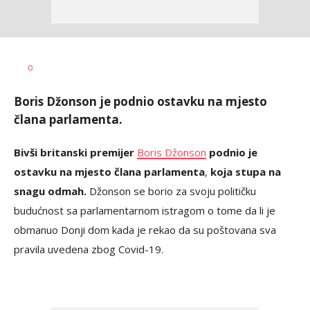
Dragana
AUTOR
0
Božić
Boris Džonson je podnio ostavku na mjesto
člana parlamenta.
Bivši britanski premijer
Boris Džonson
podnio je
ostavku na mjesto člana parlamenta
,
koja stupa na
snagu odmah.
Džonson se borio za svoju političku
budućnost sa parlamentarnom istragom o tome da li je
obmanuo Donji dom kada je rekao da su poštovana sva
pravila uvedena zbog Covid-19.