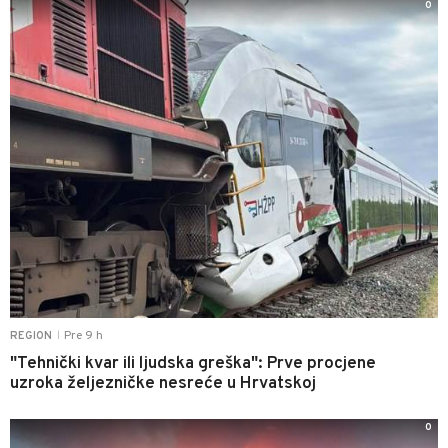
0
Pre 9 h
REGION
|
"Tehnički kvar ili ljudska greška": Prve procjene
uzroka željezničke nesreće u Hrvatskoj
0