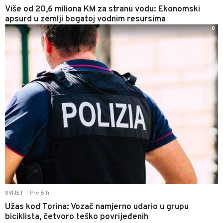
Više od 20,6 miliona KM za stranu vodu: Ekonomski
apsurd u zemlji bogatoj vodnim resursima
0
Pre 8 h
SVIJET
|
Užas kod Torina: Vozač namjerno udario u grupu
biciklista, četvoro teško povrijeđenih