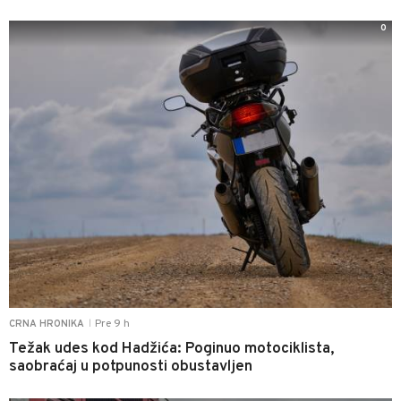
0
Pre 9 h
CRNA HRONIKA
|
Težak udes kod Hadžića: Poginuo motociklista,
saobraćaj u potpunosti obustavljen