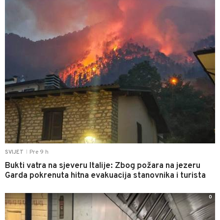
Pre 9 h
SVIJET
|
Bukti vatra na sjeveru Italije: Zbog požara na jezeru
Garda pokrenuta hitna evakuacija stanovnika i turista
0