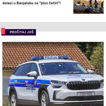
dolazi u Banjaluku sa "plus četiri"!
PROČITAJ JOŠ
0