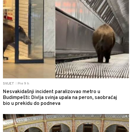
Pre 9 h
SVIJET
|
Nesvakidašnji incident paralizovao metro u
Budimpešti: Divlja svinja upala na peron, saobraćaj
bio u prekidu do podneva
0