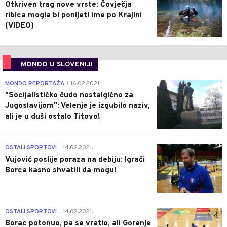
Otkriven trag nove vrste: Čovječja
ribica mogla bi ponijeti ime po Krajini
(VIDEO)
MONDO U SLOVENIJI
4
MONDO REPORTAŽA
16.02.2021.
|
"Socijalističko čudo nostalgično za
Jugoslavijom": Velenje je izgubilo naziv,
ali je u duši ostalo Titovo!
1
OSTALI SPORTOVI
14.02.2021.
|
Vujović poslije poraza na debiju: Igrači
Borca kasno shvatili da mogu!
3
OSTALI SPORTOVI
14.02.2021.
|
Borac potonuo, pa se vratio, ali Gorenje