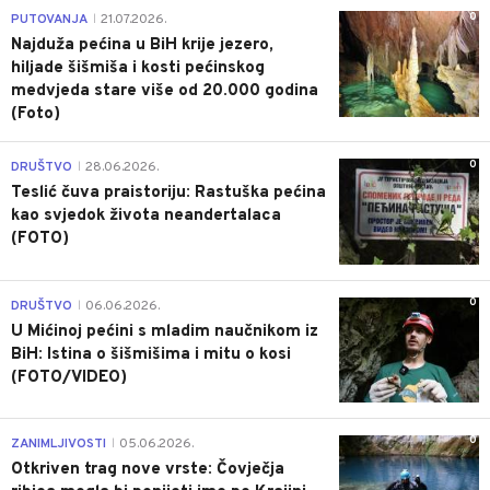
0
PUTOVANJA
21.07.2026.
|
Najduža pećina u BiH krije jezero,
hiljade šišmiša i kosti pećinskog
medvjeda stare više od 20.000 godina
(Foto)
0
DRUŠTVO
28.06.2026.
|
Teslić čuva praistoriju: Rastuška pećina
kao svjedok života neandertalaca
(FOTO)
0
DRUŠTVO
06.06.2026.
|
U Mićinoj pećini s mladim naučnikom iz
BiH: Istina o šišmišima i mitu o kosi
(FOTO/VIDEO)
0
ZANIMLJIVOSTI
05.06.2026.
|
Otkriven trag nove vrste: Čovječja