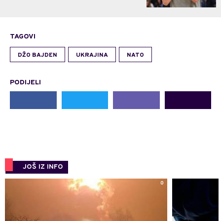
TAGOVI
DŽO BAJDEN
UKRAJINA
NATO
PODIJELI
JOŠ IZ INFO
0