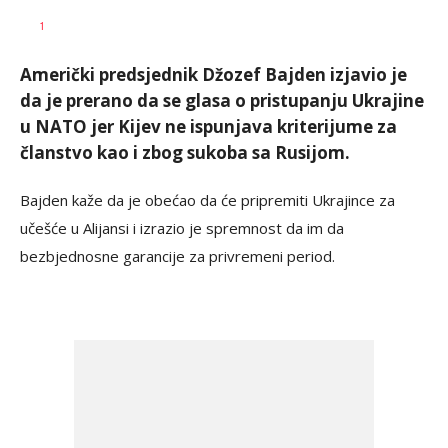
Nikolina
AUTOR
1
Damjanić
Američki predsjednik Džozef Bajden izjavio je
da je prerano da se glasa o pristupanju Ukrajine
u NATO jer Kijev ne ispunjava kriterijume za
članstvo kao i zbog sukoba sa Rusijom.
Bajden kaže da je obećao da će pripremiti Ukrajince za
učešće u Alijansi i izrazio je spremnost da im da
bezbjednosne garancije za privremeni period.