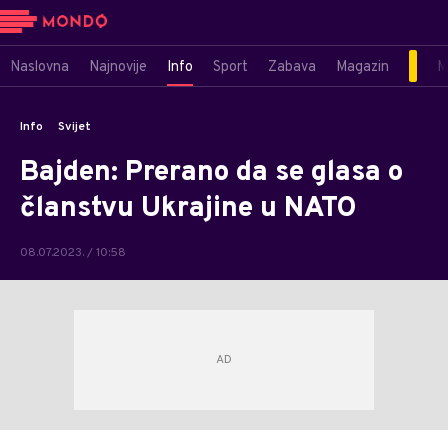
Naslovna
Najnovije
Info
Sport
Zabava
Magazin
M
Info
Svijet
Bajden: Prerano da se glasa o
članstvu Ukrajine u NATO
08.07.2023. / 10:58