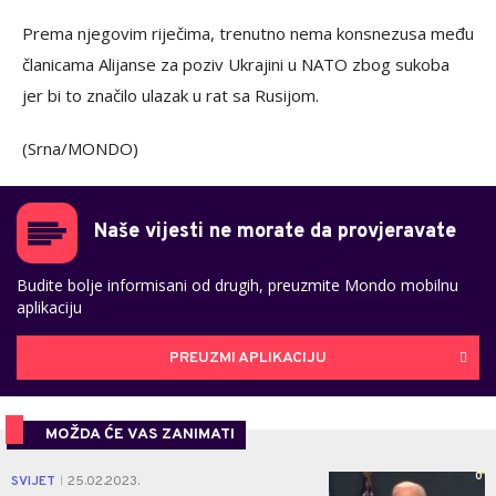
Prema njegovim riječima, trenutno nema konsnezusa među
članicama Alijanse za poziv Ukrajini u NATO zbog sukoba
jer bi to značilo ulazak u rat sa Rusijom.
(Srna/MONDO)
Naše vijesti ne morate da provjeravate
Budite bolje informisani od drugih, preuzmite Mondo mobilnu
aplikaciju
PREUZMI APLIKACIJU
MOŽDA ĆE VAS ZANIMATI
0
SVIJET
25.02.2023.
|