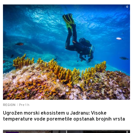
0
Pre 1 h
REGION
|
Ugrožen morski ekosistem u Jadranu: Visoke
temperature vode poremetile opstanak brojnih vrsta
0