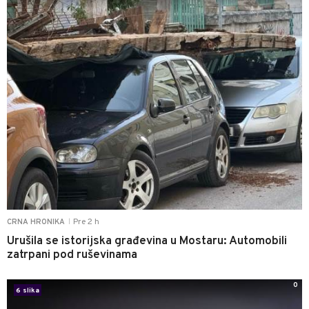
Pre 2 h
CRNA HRONIKA
|
Urušila se istorijska građevina u Mostaru: Automobili
zatrpani pod ruševinama
0
6 slika