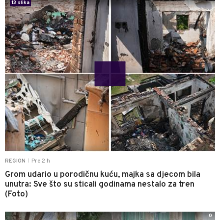
13 slika
Pre 2 h
REGION
|
Grom udario u porodičnu kuću, majka sa djecom bila
unutra: Sve što su sticali godinama nestalo za tren
(Foto)
0