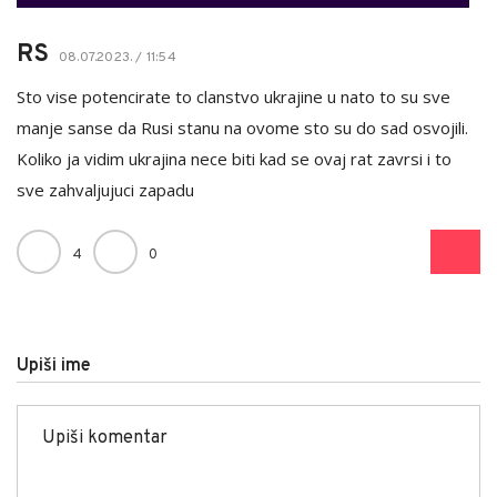
RS
08.07.2023. / 11:54
Sto vise potencirate to clanstvo ukrajine u nato to su sve
manje sanse da Rusi stanu na ovome sto su do sad osvojili.
Koliko ja vidim ukrajina nece biti kad se ovaj rat zavrsi i to
sve zahvaljujuci zapadu
4
0
Upiši ime