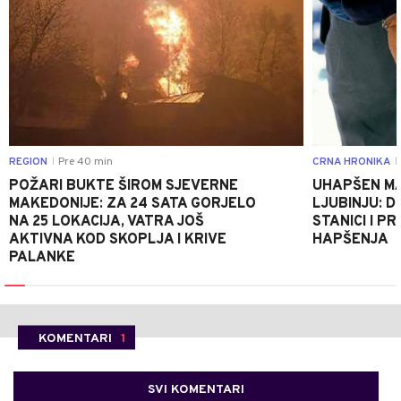
REGION
Pre 40 min
CRNA HRONIKA
|
|
POŽARI BUKTE ŠIROM SJEVERNE
UHAPŠEN MA
MAKEDONIJE: ZA 24 SATA GORJELO
LJUBINJU: D
NA 25 LOKACIJA, VATRA JOŠ
STANICI I 
AKTIVNA KOD SKOPLJA I KRIVE
HAPŠENJA
PALANKE
KOMENTARI
1
SVI KOMENTARI