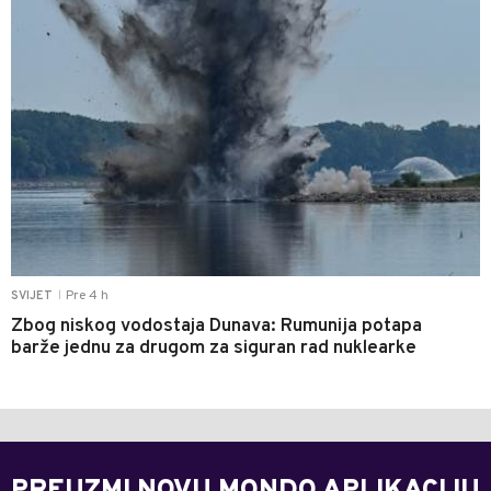
Pre 4 h
SVIJET
|
Zbog niskog vodostaja Dunava: Rumunija potapa
barže jednu za drugom za siguran rad nuklearke