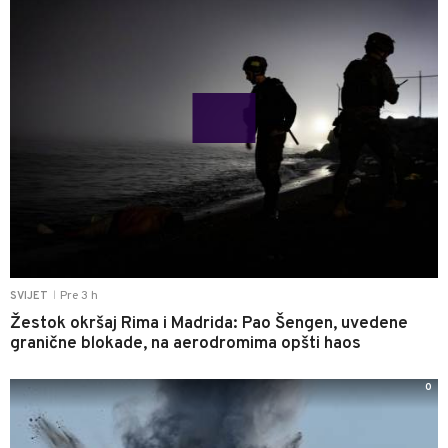
Pre 3 h
SVIJET
|
Žestok okršaj Rima i Madrida: Pao Šengen, uvedene
granične blokade, na aerodromima opšti haos
0