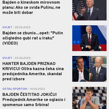
Bajden o kineskom mirovnom
planu: Ako se sviđa Putinu, ne
može biti dobar
2
SVIJET
28.06.2023.
|
Bajden se zbunio...opet: "Putin
očigledno gubi rat u Iraku"
(VIDEO)
1
SVIJET
20.06.2023.
|
HANTER BAJDEN PRIZNAO
KRIVICU! Oštra kazna čeka sina
predsjednika Amerike, skandal
pred izbore
0
OSTALI SPORTOVI
14.06.2023.
|
BAJDEN ČESTITAO JOKIĆU!
Predsjednik Amerike se oglasio i
spomenuo samo Srbina!