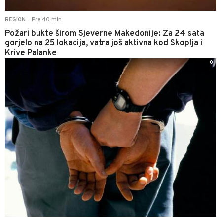
Pre 40 min
REGION
|
Požari bukte širom Sjeverne Makedonije: Za 24 sata
gorjelo na 25 lokacija, vatra još aktivna kod Skoplja i
Krive Palanke
0