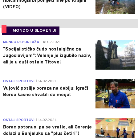
ribica mogla bi ponijeti ime po Krajini
(VIDEO)
MONDO U SLOVENIJI
4
MONDO REPORTAŽA
16.02.2021.
|
"Socijalističko čudo nostalgično za
Jugoslavijom": Velenje je izgubilo naziv,
ali je u duši ostalo Titovo!
1
OSTALI SPORTOVI
14.02.2021.
|
Vujović poslije poraza na debiju: Igrači
Borca kasno shvatili da mogu!
3
OSTALI SPORTOVI
14.02.2021.
|
Borac potonuo, pa se vratio, ali Gorenje
dolazi u Banjaluku sa "plus četiri"!