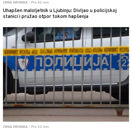
Pre 42 min
CRNA HRONIKA
|
Uhapšen maloljetnik u Ljubinju: Divljao u policijskoj
stanici i pružao otpor tokom hapšenja
0
Pre 53 min
CRNA HRONIKA
|