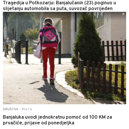
Tragedija u Potkozarju: Banjalučanin (23) poginuo u
slijetanju automobila sa puta, suvozač povrijeđen
0
Pre 1 h
DRUŠTVO
|
Banjaluka uvodi jednokratnu pomoć od 100 KM za
prvačiće, prijave od ponedjeljka