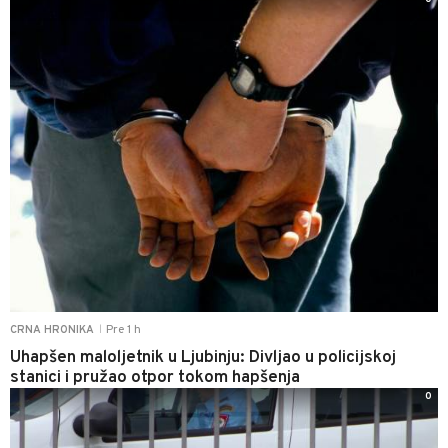
Pre 1 h
CRNA HRONIKA
|
Uhapšen maloljetnik u Ljubinju: Divljao u policijskoj
stanici i pružao otpor tokom hapšenja
0