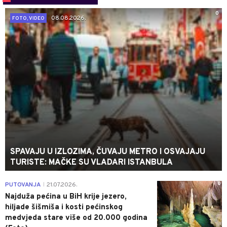
0
08.08.2026.
FOTO, VIDEO
SPAVAJU U IZLOZIMA, ČUVAJU METRO I OSVAJAJU
TURISTE: MAČKE SU VLADARI ISTANBULA
0
PUTOVANJA
21.07.2026.
|
Najduža pećina u BiH krije jezero,
hiljade šišmiša i kosti pećinskog
medvjeda stare više od 20.000 godina