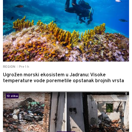
Pre 1 h
REGION
|
Ugrožen morski ekosistem u Jadranu: Visoke
temperature vode poremetile opstanak brojnih vrsta
0
13 slika