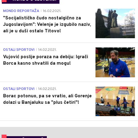
4
MONDO REPORTAŽA
16.02.2021.
|
"Socijalističko čudo nostalgično za
Jugoslavijom": Velenje je izgubilo naziv,
ali je u duši ostalo Titovo!
1
OSTALI SPORTOVI
14.02.2021.
|
Vujović poslije poraza na debiju: Igrači
Borca kasno shvatili da mogu!
3
OSTALI SPORTOVI
14.02.2021.
|
Borac potonuo, pa se vratio, ali Gorenje
dolazi u Banjaluku sa "plus četiri"!