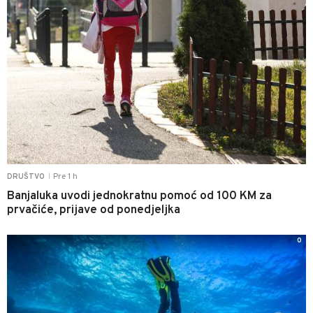
Pre 1 h
DRUŠTVO
|
Banjaluka uvodi jednokratnu pomoć od 100 KM za
prvačiće, prijave od ponedjeljka
0