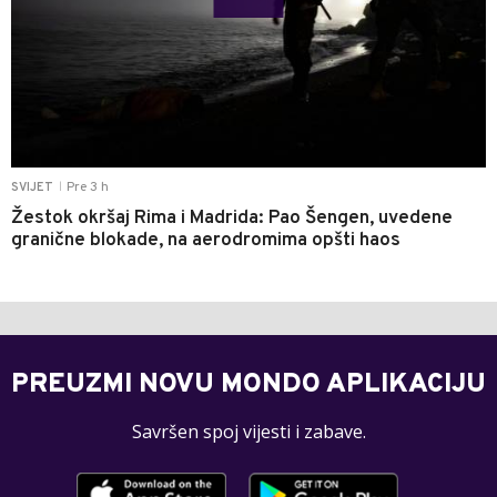
Pre 3 h
SVIJET
|
Žestok okršaj Rima i Madrida: Pao Šengen, uvedene
granične blokade, na aerodromima opšti haos
PREUZMI NOVU MONDO APLIKACIJU
Savršen spoj vijesti i zabave.