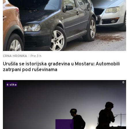
Pre 3 h
CRNA HRONIKA
|
Urušila se istorijska građevina u Mostaru: Automobili
zatrpani pod ruševinama
0
6 slika