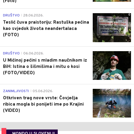
(Foto)
0
DRUŠTVO
28.06.2026.
|
Teslić čuva praistoriju: Rastuška pećina
kao svjedok života neandertalaca
(FOTO)
0
DRUŠTVO
06.06.2026.
|
U Mićinoj pećini s mladim naučnikom iz
BiH: Istina o šišmišima i mitu o kosi
(FOTO/VIDEO)
0
ZANIMLJIVOSTI
05.06.2026.
|
Otkriven trag nove vrste: Čovječja
ribica mogla bi ponijeti ime po Krajini
(VIDEO)
MONDO U SLOVENIJI