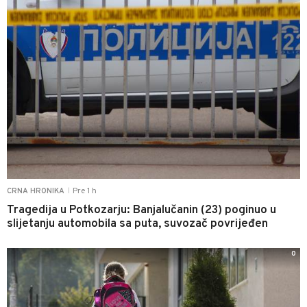
Pre 1 h
CRNA HRONIKA
|
Tragedija u Potkozarju: Banjalučanin (23) poginuo u
slijetanju automobila sa puta, suvozač povrijeđen
0