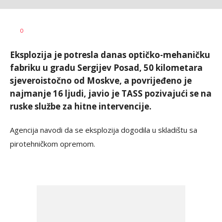
Željko
AUTOR
0
Svitlica
Eksplozija je potresla danas optičko-mehaničku
fabriku u gradu Sergijev Posad, 50 kilometara
sjeveroistočno od Moskve, a povrijeđeno je
najmanje 16 ljudi, javio je TASS pozivajući se na
ruske službe za hitne intervencije.
Agencija navodi da se eksplozija dogodila u skladištu sa
pirotehničkom opremom.