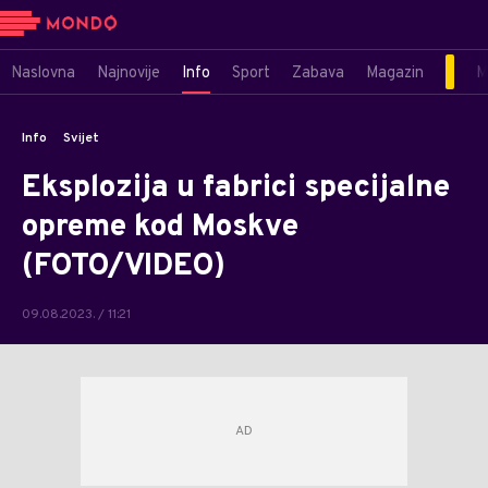
Naslovna
Najnovije
Info
Sport
Zabava
Magazin
M
Info
Svijet
Eksplozija u fabrici specijalne
opreme kod Moskve
(FOTO/VIDEO)
09.08.2023. / 11:21