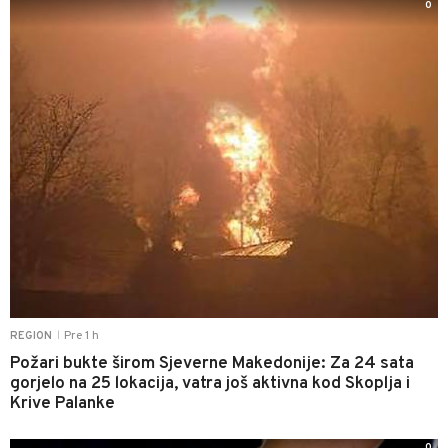
0
Pre 1 h
REGION
|
Požari bukte širom Sjeverne Makedonije: Za 24 sata
gorjelo na 25 lokacija, vatra još aktivna kod Skoplja i
Krive Palanke
0