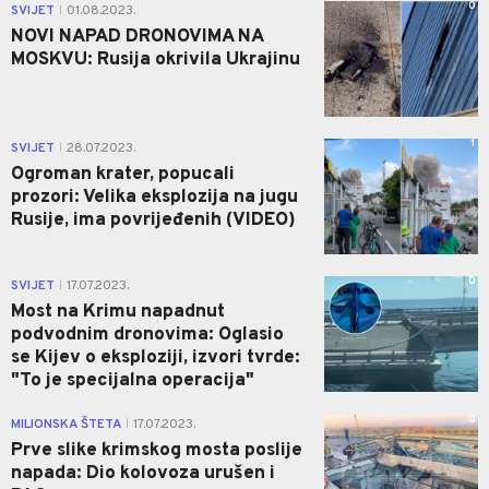
0
SVIJET
01.08.2023.
|
NOVI NAPAD DRONOVIMA NA
MOSKVU: Rusija okrivila Ukrajinu
1
SVIJET
28.07.2023.
|
Ogroman krater, popucali
prozori: Velika eksplozija na jugu
Rusije, ima povrijeđenih (VIDEO)
0
SVIJET
17.07.2023.
|
Most na Krimu napadnut
podvodnim dronovima: Oglasio
se Kijev o eksploziji, izvori tvrde:
"To je specijalna operacija"
0
MILIONSKA ŠTETA
17.07.2023.
|
Prve slike krimskog mosta poslije
napada: Dio kolovoza urušen i