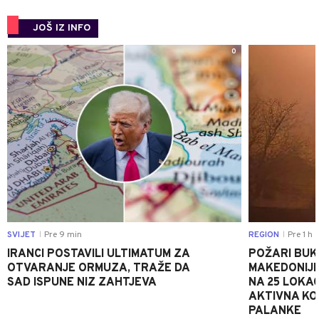
JOŠ IZ INFO
0
SVIJET
Pre 9 min
REGION
Pre 1 h
|
|
IRANCI POSTAVILI ULTIMATUM ZA
POŽARI BUK
OTVARANJE ORMUZA, TRAŽE DA
MAKEDONIJE
SAD ISPUNE NIZ ZAHTJEVA
NA 25 LOKAC
AKTIVNA KOD
PALANKE