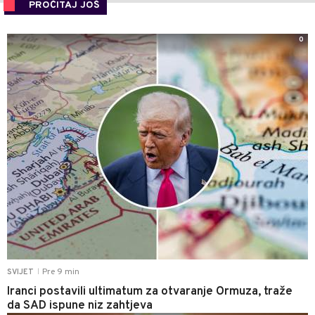
PROČITAJ JOŠ
0
Pre 9 min
SVIJET
|
Iranci postavili ultimatum za otvaranje Ormuza, traže
da SAD ispune niz zahtjeva