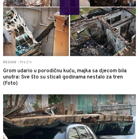
Pre 2 h
REGION
|
Grom udario u porodičnu kuću, majka sa djecom bila
unutra: Sve što su sticali godinama nestalo za tren
(Foto)
0