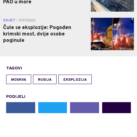
PAO u more
0
SVIJET
17.07.2023.
|
Čule se eksplozije: Pogođen
krimski most, dvije osobe
poginule
TAGOVI
MOSKVA
RUSIJA
EKSPLOZIJA
PODIJELI