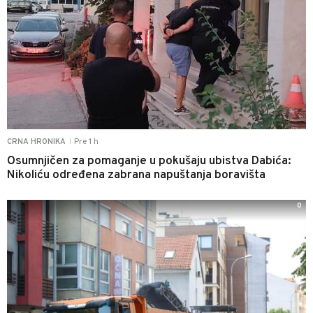
Pre 1 h
CRNA HRONIKA
|
Osumnjičen za pomaganje u pokušaju ubistva Dabića:
Nikoliću određena zabrana napuštanja boravišta
0