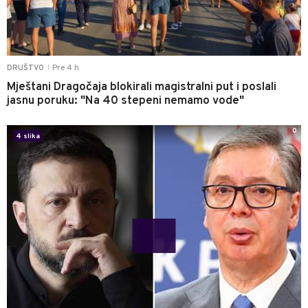
Pre 4 h
DRUŠTVO
|
Mještani Dragočaja blokirali magistralni put i poslali
jasnu poruku: "Na 40 stepeni nemamo vode"
0
4 slika