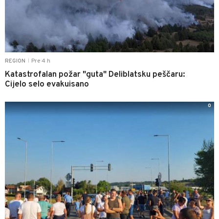
Pre 4 h
REGION
|
Katastrofalan požar "guta" Deliblatsku peščaru:
Cijelo selo evakuisano
0