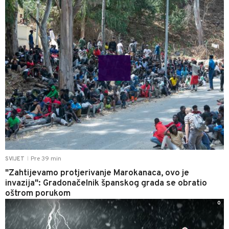
Pre 39 min
SVIJET
|
"Zahtijevamo protjerivanje Marokanaca, ovo je
invazija": Gradonačelnik španskog grada se obratio
oštrom porukom
0