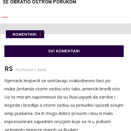
SE OBRATIO OŠTROM PORUKOM
KOMENTARI
1
SVI KOMENTARI
RS
15.07.2023. / 21:28
Njemacki leopardi se unistavaju svakodnevno bez po
muke.,britanski storm sedou isto tako.,americki bredli isto.
Uz to moram napomenuti da su Rusi uspjeli da zarobe i
leoprde i bredlije a storm sedou su prinudno spustili svojim
emp puskama. Da ih mogu dobro prouciti i nisu ni malo
impresionirani zapadnim oruzjem koje se ni u jednom
segmentu nemoze mjeriti sa Ruskim.