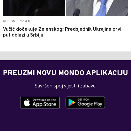
Pre 4 h
REGION
|
Vučić dočekuje Zelenskog: Predsjednik Ukrajine prvi
put dolazi u Srbiju
PREUZMI NOVU MONDO APLIKACIJU
Savršen spoj vijesti i zabave.