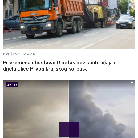
Pre 2 h
DRUŠTVO
|
Privremena obustava: U petak bez saobraćaja u
dijelu Ulice Prvog krajiškog korpusa
0
3 slika