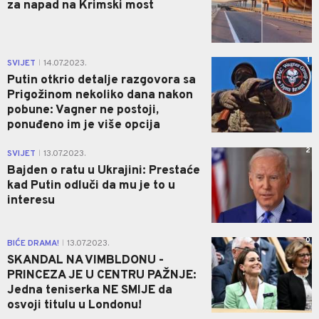
za napad na Krimski most
1
SVIJET
14.07.2023.
|
Putin otkrio detalje razgovora sa
Prigožinom nekoliko dana nakon
pobune: Vagner ne postoji,
ponuđeno im je više opcija
2
SVIJET
13.07.2023.
|
Bajden o ratu u Ukrajini: Prestaće
kad Putin odluči da mu je to u
interesu
0
BIĆE DRAMA!
13.07.2023.
|
SKANDAL NA VIMBLDONU -
PRINCEZA JE U CENTRU PAŽNJE:
Jedna teniserka NE SMIJE da
osvoji titulu u Londonu!