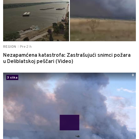
Pre 2 h
REGION
|
Nezapamćena katastrofa: Zastrašujući snimci požara
u Deliblatskoj peščari (Video)
0
3 slika