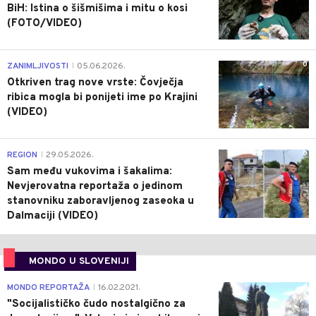
BiH: Istina o šišmišima i mitu o kosi
(FOTO/VIDEO)
0
ZANIMLJIVOSTI
05.06.2026.
|
Otkriven trag nove vrste: Čovječja
ribica mogla bi ponijeti ime po Krajini
(VIDEO)
0
REGION
29.05.2026.
|
Sam među vukovima i šakalima:
Nevjerovatna reportaža o jedinom
stanovniku zaboravljenog zaseoka u
Dalmaciji (VIDEO)
MONDO U SLOVENIJI
4
MONDO REPORTAŽA
16.02.2021.
|
"Socijalističko čudo nostalgično za