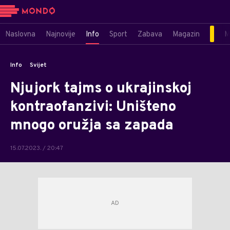
Naslovna
Najnovije
Info
Sport
Zabava
Magazin
M
Info
Svijet
Njujork tajms o ukrajinskoj
kontraofanzivi: Uništeno
mnogo oružja sa zapada
15.07.2023. / 20:47