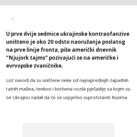
Vesna
AUTOR
1
Kerkez
U prve dvije sedmice ukrajinske kontraofanzive
uništeno je oko 20 odsto naoružanja poslatog
na prve linije fronta, piše američki dnevnik
"Njujork tajms" pozivajući se na američke i
evrvopske zvaničnike.
List navodi da su uništene neke od najnaprednijih zapadnih
ratnih mašina, tenkovi i borbena vozila pješadije sa kojim su
se Ukrajinci nadali da će se uspješno suprotstaviti Rusima.