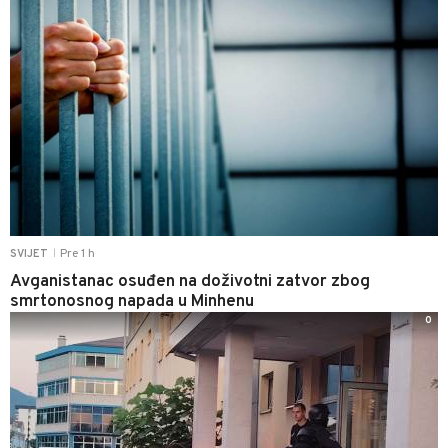
Pre 1 h
SVIJET
|
Avganistanac osuđen na doživotni zatvor zbog
smrtonosnog napada u Minhenu
0