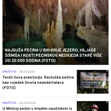
NAJDUŽA PEĆINA U BIH KRIJE JEZERO, HILJADE
ŠIŠMIŠA I KOSTI PEĆINSKOG MEDVJEDA STARE VIŠE
OD 20.000 GODINA (FOTO)
0
DRUŠTVO
28.06.2026.
|
Teslić čuva praistoriju: Rastuška pećina
kao svjedok života neandertalaca
(FOTO)
0
DRUŠTVO
06.06.2026.
|
U Mićinoj pećini s mladim naučnikom iz