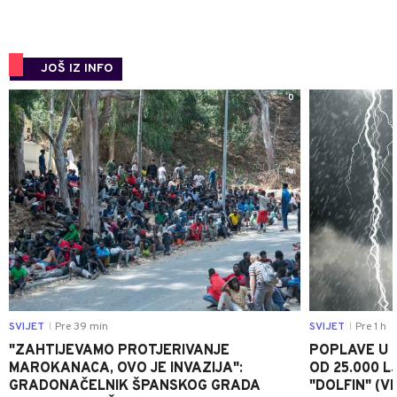
JOŠ IZ INFO
0
SVIJET
Pre 39 min
SVIJET
Pre 1 h
|
|
"ZAHTIJEVAMO PROTJERIVANJE
POPLAVE U K
MAROKANACA, OVO JE INVAZIJA":
OD 25.000 LJ
GRADONAČELNIK ŠPANSKOG GRADA
"DOLFIN" (V