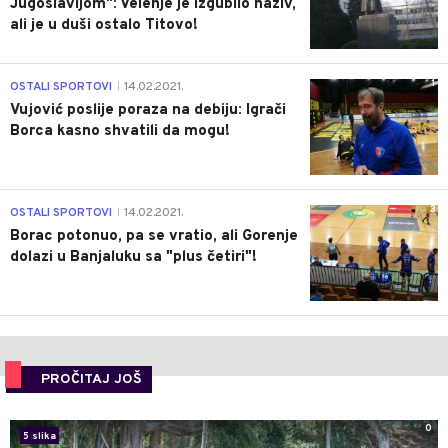
Jugoslavijom": Velenje je izgubilo naziv,
ali je u duši ostalo Titovo!
1
OSTALI SPORTOVI
14.02.2021.
|
Vujović poslije poraza na debiju: Igrači
Borca kasno shvatili da mogu!
3
OSTALI SPORTOVI
14.02.2021.
|
Borac potonuo, pa se vratio, ali Gorenje
dolazi u Banjaluku sa "plus četiri"!
PROČITAJ JOŠ
0
5 slika