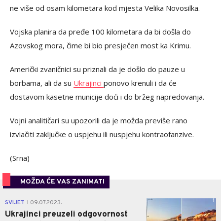
ne više od osam kilometara kod mjesta Velika Novosilka.
Vojska planira da pređe 100 kilometara da bi došla do
Azovskog mora, čime bi bio presječen most ka Krimu.
Američki zvaničnici su priznali da je došlo do pauze u
borbama, ali da su
Ukrajinci
ponovo krenuli i da će
dostavom kasetne municije doći i do bržeg napredovanja.
Vojni analitičari su upozorili da je možda previše rano
izvlačiti zaključke o uspjehu ili nuspjehu kontraofanzive.
(Srna)
MOŽDA ĆE VAS ZANIMATI
1
SVIJET
09.07.2023.
|
Ukrajinci preuzeli odgovornost