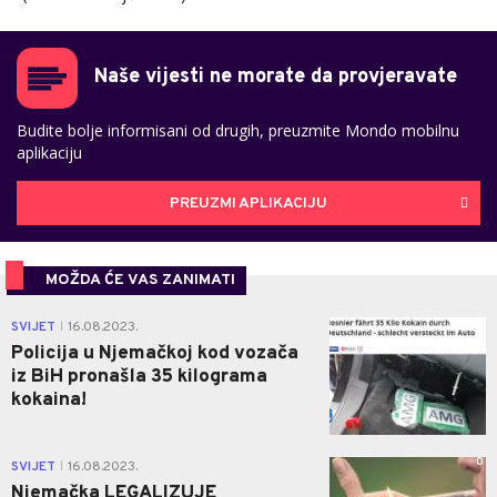
Naše vijesti ne morate da provjeravate
Budite bolje informisani od drugih, preuzmite Mondo mobilnu
aplikaciju
PREUZMI APLIKACIJU
MOŽDA ĆE VAS ZANIMATI
0
SVIJET
16.08.2023.
|
Policija u Njemačkoj kod vozača
iz BiH pronašla 35 kilograma
kokaina!
0
SVIJET
16.08.2023.
|
Njemačka LEGALIZUJE