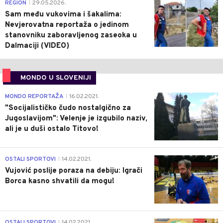
0
REGION
29.05.2026.
|
Sam među vukovima i šakalima:
Nevjerovatna reportaža o jedinom
stanovniku zaboravljenog zaseoka u
Dalmaciji (VIDEO)
MONDO U SLOVENIJI
4
MONDO REPORTAŽA
16.02.2021.
|
"Socijalističko čudo nostalgično za
Jugoslavijom": Velenje je izgubilo naziv,
ali je u duši ostalo Titovo!
1
OSTALI SPORTOVI
14.02.2021.
|
Vujović poslije poraza na debiju: Igrači
Borca kasno shvatili da mogu!
3
OSTALI SPORTOVI
14.02.2021.
|