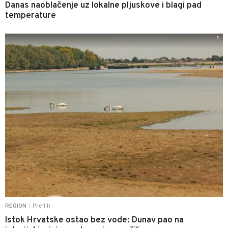
Danas naoblačenje uz lokalne pljuskove i blagi pad
temperature
1
Pre 1 h
REGION
|
Istok Hrvatske ostao bez vode: Dunav pao na