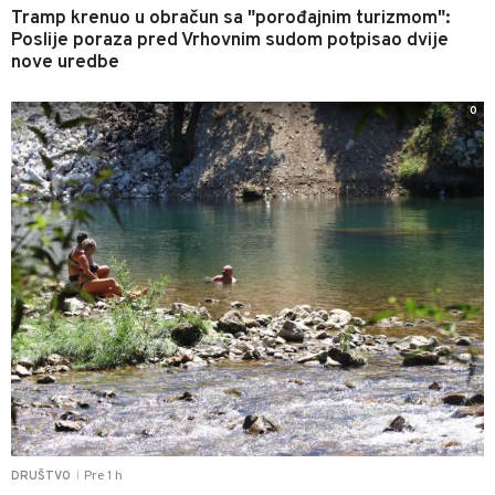
Tramp krenuo u obračun sa "porođajnim turizmom":
Poslije poraza pred Vrhovnim sudom potpisao dvije
nove uredbe
0
Pre 1 h
DRUŠTVO
|