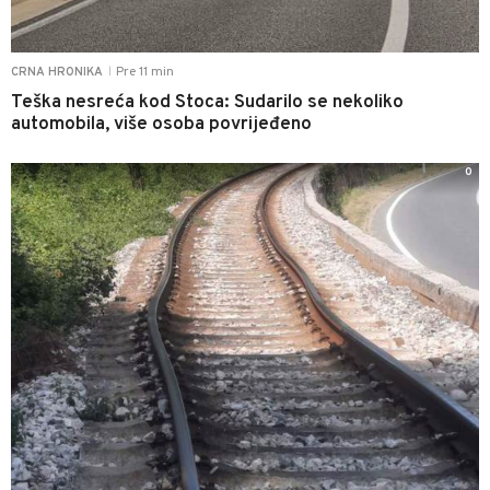
Pre 11 min
CRNA HRONIKA
|
Teška nesreća kod Stoca: Sudarilo se nekoliko
automobila, više osoba povrijeđeno
0