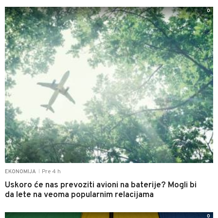
0
Pre 4 h
EKONOMIJA
|
Uskoro će nas prevoziti avioni na baterije? Mogli bi
da lete na veoma popularnim relacijama
0