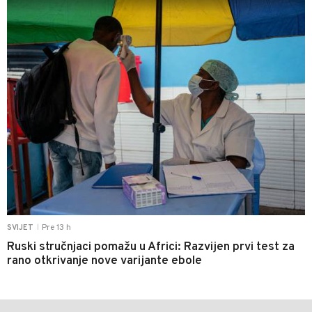
Pre 13 h
SVIJET
|
Ruski stručnjaci pomažu u Africi: Razvijen prvi test za
rano otkrivanje nove varijante ebole