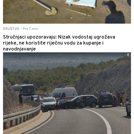
Pre 7 min
DRUŠTVO
|
Stručnjaci upozoravaju: Nizak vodostaj ugrožava
rijeke, ne koristite riječnu vodu za kupanje i
navodnjavanje
0