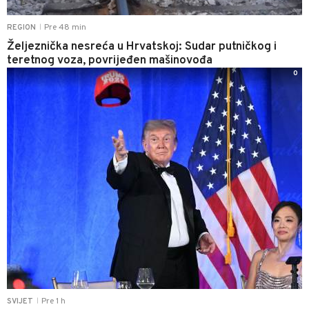
Pre 48 min
REGION
|
Željeznička nesreća u Hrvatskoj: Sudar putničkog i
teretnog voza, povrijeđen mašinovođa
0
Pre 1 h
SVIJET
|