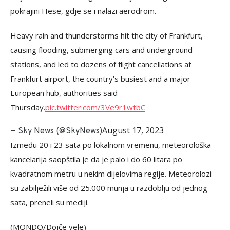
pokrajini Hese, gdje se i nalazi aerodrom.
Heavy rain and thunderstorms hit the city of Frankfurt,
causing flooding, submerging cars and underground
stations, and led to dozens of flight cancellations at
Frankfurt airport, the country’s busiest and a major
European hub, authorities said
Thursday.
pic.twitter.com/3Ve9r1wtbC
August 17, 2023
— Sky News (@SkyNews)
Između 20 i 23 sata po lokalnom vremenu, meteorološka
kancelarija saopštila je da je palo i do 60 litara po
kvadratnom metru u nekim dijelovima regije. Meteorolozi
su zabilježili više od 25.000 munja u razdoblju od jednog
sata, preneli su mediji.
(MONDO/Dojče vele)