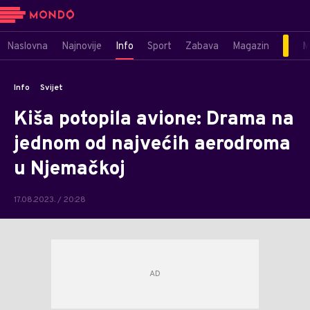
Naslovna
Najnovije
Info
Sport
Zabava
Magazin
M
Info
Svijet
Kiša potopila avione: Drama na
jednom od najvećih aerodroma
u Njemačkoj
17.08.2023. / 20:28