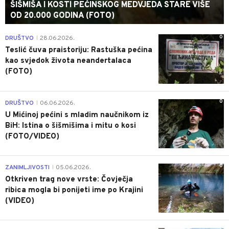
ŠIŠMIŠA I KOSTI PEĆINSKOG MEDVJEDA STARE VIŠE
OD 20.000 GODINA (FOTO)
0
DRUŠTVO
28.06.2026.
|
Teslić čuva praistoriju: Rastuška pećina
kao svjedok života neandertalaca
(FOTO)
0
DRUŠTVO
06.06.2026.
|
U Mićinoj pećini s mladim naučnikom iz
BiH: Istina o šišmišima i mitu o kosi
(FOTO/VIDEO)
0
ZANIMLJIVOSTI
05.06.2026.
|
Otkriven trag nove vrste: Čovječja
ribica mogla bi ponijeti ime po Krajini
(VIDEO)