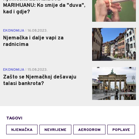
MARIHUANU: Ko smije da "duva",
kad i gdje?
0
EKONOMIJA
16.08.2023.
|
Njemačka i dalje vapi za
radnicima
1
EKONOMIJA
15.08.2023.
|
Zašto se Njemačkoj dešavaju
talasi bankrota?
TAGOVI
NJEMAČKA
NEVRIJEME
AERODROM
POPLAVE