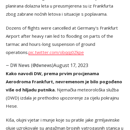
planirana dolazna leta u preusmjerena su iz Frankfurta
zbog zabrane noćnih letova i situacije s poplavama.
Dozens of flights were cancelled at Germany's Frankfurt
Airport after heavy rain led to flooding on parts of the
tarmac and hours-long suspension of ground
operations.
pic.twitter.com/obqqj0Zkpe
August 17, 2023
— DW News (@dwnews)
Kako navodi DW, prema prvim procjenama
Aerodroma Frankfurt, nevremenom je bilo pogođeno
više od hiljadu putnika.
Njemačka meteorološka služba
(DWD) izdala je prethodno upozorenje za cijelu pokrajinu
Hese.
Kiša, olujni vjetar i munje koje su pratile jake grmljavinske
oluje uzrokovale su angažman brojnih vatrogasnih stanica u