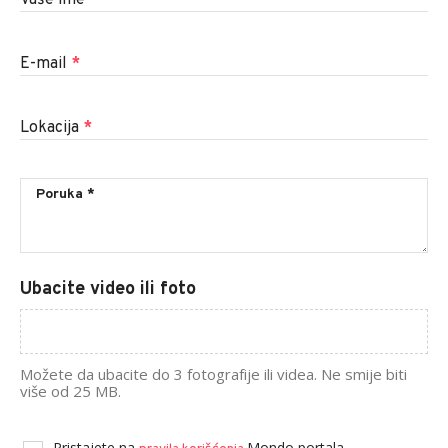
Vaše ime
*
E-mail
*
Lokacija
*
Ubacite video ili foto
Možete da ubacite do 3 fotografije ili videa. Ne smije biti
više od 25 MB.
Pristajete na
Mondo portala.