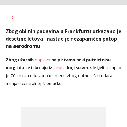
Katarina
AUTOR
0
Saičić
Zbog obilnih padavina u Frankfurtu otkazano je
desetine letova i nastao je nezapamćen potop
na aerodromu.
Zbog užasnih
poplava
na pistama neki putnici nisu
mogli da se iskrcaju iz
aviona
koji su već sletjeli.
Ukupno
je 70 letova otkazano u srijedu zbog obilne kiše i udara
munja u centralnoj Njemačkoj.