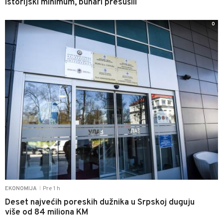
istorijski minimum, bunari presušili
0
Pre 1 h
EKONOMIJA
|
Deset najvećih poreskih dužnika u Srpskoj duguju
više od 84 miliona KM