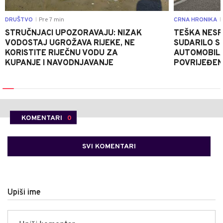
DRUŠTVO
Pre 7 min
CRNA HRONIKA
|
|
STRUČNJACI UPOZORAVAJU: NIZAK
TEŠKA NESR
VODOSTAJ UGROŽAVA RIJEKE, NE
SUDARILO S
KORISTITE RIJEČNU VODU ZA
AUTOMOBILA
KUPANJE I NAVODNJAVANJE
POVRIJEĐE
KOMENTARI
0
SVI KOMENTARI
Upiši ime