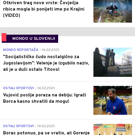
Otkriven trag nove vrste: Čovječja
ribica mogla bi ponijeti ime po Krajini
(VIDEO)
MONDO U SLOVENIJI
4
MONDO REPORTAŽA
16.02.2021.
|
"Socijalističko čudo nostalgično za
Jugoslavijom": Velenje je izgubilo naziv,
ali je u duši ostalo Titovo!
1
OSTALI SPORTOVI
14.02.2021.
|
Vujović poslije poraza na debiju: Igrači
Borca kasno shvatili da mogu!
3
OSTALI SPORTOVI
14.02.2021.
|
Borac potonuo, pa se vratio, ali Gorenje