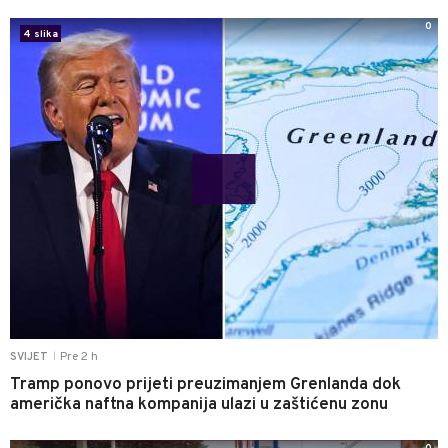
0
4 slika
Pre 2 h
SVIJET
|
Tramp ponovo prijeti preuzimanjem Grenlanda dok
američka naftna kompanija ulazi u zaštićenu zonu