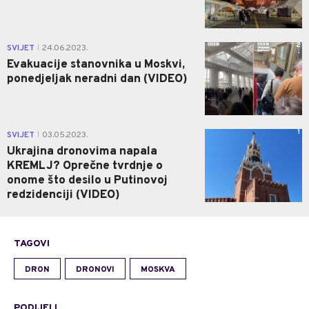
2
SVIJET
24.06.2023.
|
Evakuacije stanovnika u Moskvi,
ponedjeljak neradni dan (VIDEO)
1
SVIJET
03.05.2023.
|
Ukrajina dronovima napala
KREMLJ? Oprečne tvrdnje o
onome što desilo u Putinovoj
redzidenciji (VIDEO)
TAGOVI
DRON
DRONOVI
MOSKVA
PODIJELI