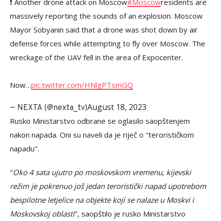
❗️ Another drone attack on Moscow
#Moscow
residents are
massively reporting the sounds of an explosion. Moscow
Mayor Sobyanin said that a drone was shot down by air
defense forces while attempting to fly over Moscow. The
wreckage of the UAV fell in the area of Expocenter.
Now…
pic.twitter.com/HNlgPTsmGQ
August 18, 2023
— NEXTA (@nexta_tv)
Rusko Ministarstvo odbrane se oglasilo saopštenjem
nakon napada. Oni su naveli da je riječ o "terorističkom
napadu".
"
Oko 4 sata ujutro po moskovskom vremenu, kijevski
režim je pokrenuo još jedan teroristički napad upotrebom
bespilotne letjelice na objekte koji se nalaze u Moskvi i
Moskovskoj oblasti
", saopštilo je rusko Ministarstvo