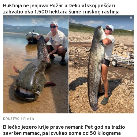
Buktinja ne jenjava: Požar u Deliblatskoj peščari
zahvatio oko 1.500 hektara šume i niskog rastinja
0
Pre 1 h
DRUŠTVO
|
Bilećko jezero krije prave nemani: Pet godina tražio
savršen mamac, pa izvukao soma od 50 kilograma