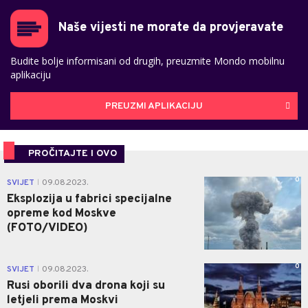
Naše vijesti ne morate da provjeravate
Budite bolje informisani od drugih, preuzmite Mondo mobilnu
aplikaciju
PREUZMI APLIKACIJU
PROČITAJTE I OVO
0
SVIJET
09.08.2023.
|
Eksplozija u fabrici specijalne
opreme kod Moskve
(FOTO/VIDEO)
0
SVIJET
09.08.2023.
|
Rusi oborili dva drona koji su
letjeli prema Moskvi