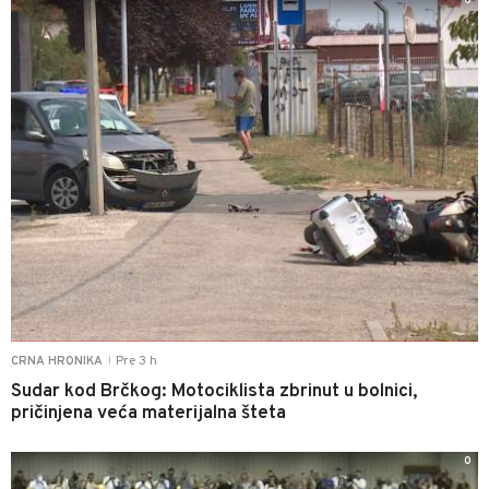
0
Pre 3 h
CRNA HRONIKA
|
Sudar kod Brčkog: Motociklista zbrinut u bolnici,
pričinjena veća materijalna šteta
0