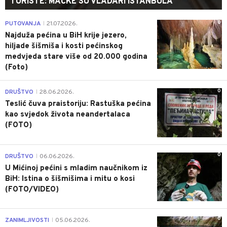
TURISTE: MAČKE SU VLADARI ISTANBULA
0
PUTOVANJA
21.07.2026.
|
Najduža pećina u BiH krije jezero,
hiljade šišmiša i kosti pećinskog
medvjeda stare više od 20.000 godina
(Foto)
0
DRUŠTVO
28.06.2026.
|
Teslić čuva praistoriju: Rastuška pećina
kao svjedok života neandertalaca
(FOTO)
0
DRUŠTVO
06.06.2026.
|
U Mićinoj pećini s mladim naučnikom iz
BiH: Istina o šišmišima i mitu o kosi
(FOTO/VIDEO)
0
ZANIMLJIVOSTI
05.06.2026.
|