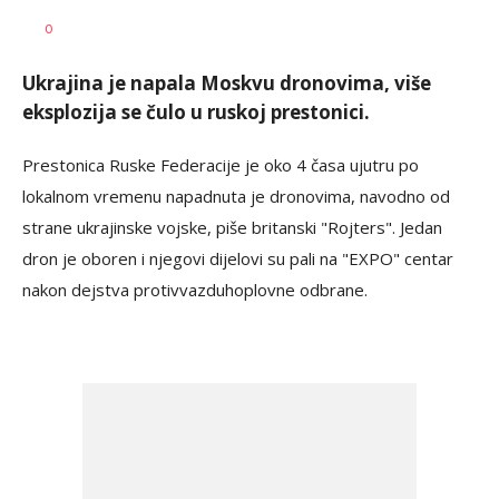
Aleksandar
AUTOR
0
Blagić
Ukrajina je napala Moskvu dronovima, više
eksplozija se čulo u ruskoj prestonici.
Prestonica Ruske Federacije je oko 4 časa ujutru po
lokalnom vremenu napadnuta je dronovima, navodno od
strane ukrajinske vojske, piše britanski "Rojters". Jedan
dron je oboren i njegovi dijelovi su pali na "EXPO" centar
nakon dejstva protivvazduhoplovne odbrane.