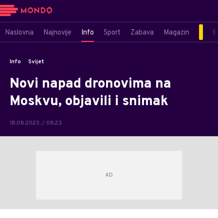
Naslovna
Najnovije
Info
Sport
Zabava
Magazin
M
Info
Svijet
Novi napad dronovima na
Moskvu, objavili i snimak
18.08.2023. / 08:23