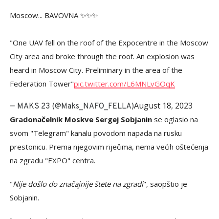
Moscow... BAVOVNA ✨✨✨
"One UAV fell on the roof of the Expocentre in the Moscow
City area and broke through the roof. An explosion was
heard in Moscow City. Preliminary in the area of ​​the
Federation Tower"
pic.twitter.com/L6MNLvGOqK
August 18, 2023
— MAKS 23 (@Maks_NAFO_FELLA)
Gradonačelnik Moskve Sergej Sobjanin
se oglasio na
svom "Telegram" kanalu povodom napada na rusku
prestonicu. Prema njegovim riječima, nema većih oštećenja
na zgradu "EXPO" centra.
"
Nije došlo do značajnije štete na zgradi
", saopštio je
Sobjanin.