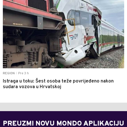
Pre 3 h
REGION
|
Istraga u toku: Šest osoba teže povrijeđeno nakon
sudara vozova u Hrvatskoj
PREUZMI NOVU MONDO APLIKACIJU