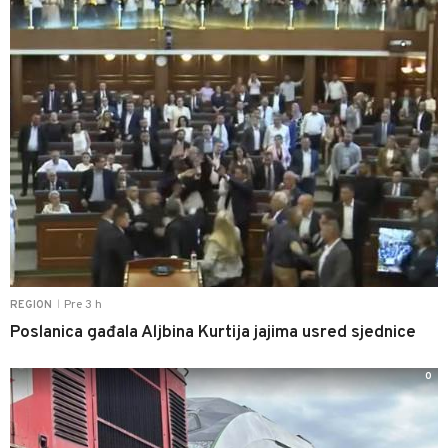
Pre 3 h
REGION
|
Poslanica gađala Aljbina Kurtija jajima usred sjednice
0