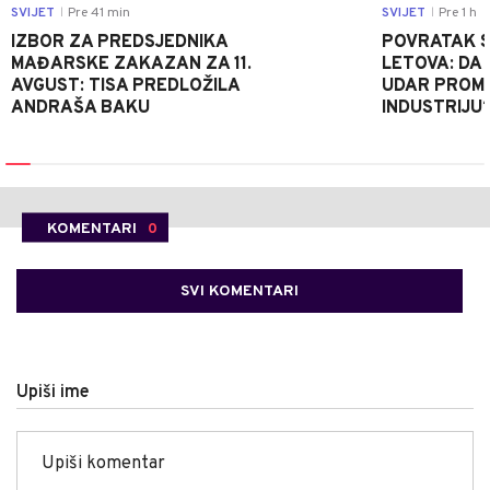
SVIJET
Pre 41 min
SVIJET
Pre 1 h
|
|
IZBOR ZA PREDSJEDNIKA
POVRATAK S
MAĐARSKE ZAKAZAN ZA 11.
LETOVA: DA L
AVGUST: TISA PREDLOŽILA
UDAR PROMIJ
ANDRAŠA BAKU
INDUSTRIJU
KOMENTARI
0
SVI KOMENTARI
Upiši ime