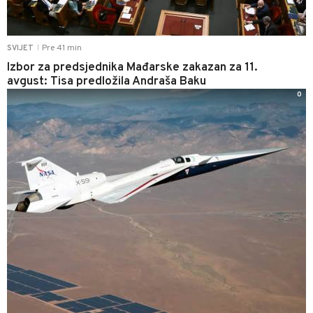
Pre 41 min
SVIJET
|
Izbor za predsjednika Mađarske zakazan za 11.
avgust: Tisa predložila Andraša Baku
0