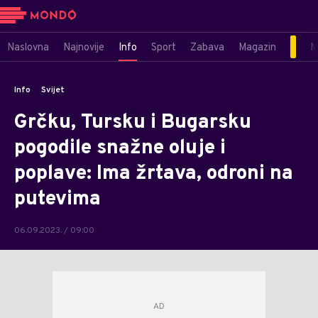
Naslovna
Najnovije
Info
Sport
Zabava
Magazin
M
Info
Svijet
Grčku, Tursku i Bugarsku
pogodile snažne oluje i
poplave: Ima žrtava, odroni na
putevima
06.09.2023. / 09:00