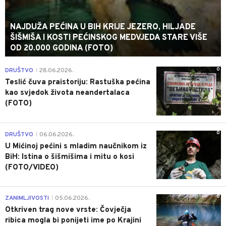
NAJDUŽA PEĆINA U BIH KRIJE JEZERO, HILJADE
ŠIŠMIŠA I KOSTI PEĆINSKOG MEDVJEDA STARE VIŠE
OD 20.000 GODINA (FOTO)
0
DRUŠTVO
28.06.2026.
|
Teslić čuva praistoriju: Rastuška pećina
kao svjedok života neandertalaca
(FOTO)
0
DRUŠTVO
06.06.2026.
|
U Mićinoj pećini s mladim naučnikom iz
BiH: Istina o šišmišima i mitu o kosi
(FOTO/VIDEO)
0
ZANIMLJIVOSTI
05.06.2026.
|
Otkriven trag nove vrste: Čovječja
ribica mogla bi ponijeti ime po Krajini