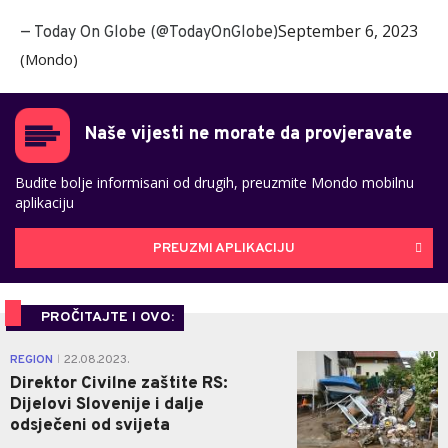
September 6, 2023
— Today On Globe (@TodayOnGlobe)
(Mondo)
Naše vijesti ne morate da provjeravate
Budite bolje informisani od drugih, preuzmite Mondo mobilnu
aplikaciju
PREUZMI APLIKACIJU
PROČITAJTE I OVO:
0
REGION
22.08.2023.
|
Direktor Civilne zaštite RS:
Dijelovi Slovenije i dalje
odsječeni od svijeta