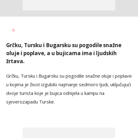
Ivana
AUTOR
0
Lazić
Grčku, Tursku i Bugarsku su pogodile snažne
oluje i poplave, a u bujicama ima i ljudskih
žrtava.
Grčku, Tursku i Bugarsku su pogodile snažne oluje i poplave
u kojima je život izgubilo najmanje sedmoro ljudi, uključujući
dvoje turista koje je bujica odnijela u kampu na
sjeverozapadu Turske.