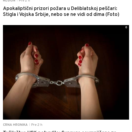
Pre 2 h
REGION
|
Apokaliptični prizori požara u Deliblatskoj peščari:
Stigla i Vojska Srbije, nebo se ne vidi od dima (Foto)
0
Pre 2 h
CRNA HRONIKA
|