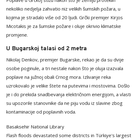
Poplave u Grčkoj stižu nakon što je zemlju proteklih
nekoliko nedjelja zahvatio niz velikih šumskih požara, u
kojima je stradalo više od 20 ljudi. Grčki premijer Kirjos
Micotakis je za šumske požare i oluje okrivio klimatske
promjene.
U Bugarskoj talasi od 2 metra
Nikolaj Denkov, premijer Bugarske, rekao je da su dvije
osobe poginule, a tri nestale nakon što je oluja izazvala
poplave na južnoj obali Crnog mora. Izlivanje reka
uzrokovalo je velike štete na putevima i mostovima. Došlo
je i do prekida snadbevanja električnom energijom, a vlasti
su upozorile stanovnike da ne piju vodu iz slavine zbog
kontaminacije od poplavnih voda.
Basaksehir National Library
Flash floods devastated some districts in Türkiye's largest