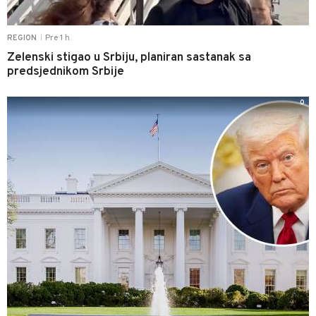
Pre 1 h
REGION
|
Zelenski stigao u Srbiju, planiran sastanak sa
predsjednikom Srbije
0