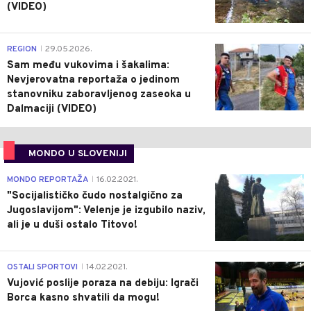
(VIDEO)
0
REGION
29.05.2026.
|
Sam među vukovima i šakalima:
Nevjerovatna reportaža o jedinom
stanovniku zaboravljenog zaseoka u
Dalmaciji (VIDEO)
MONDO U SLOVENIJI
4
MONDO REPORTAŽA
16.02.2021.
|
"Socijalističko čudo nostalgično za
Jugoslavijom": Velenje je izgubilo naziv,
ali je u duši ostalo Titovo!
1
OSTALI SPORTOVI
14.02.2021.
|
Vujović poslije poraza na debiju: Igrači
Borca kasno shvatili da mogu!