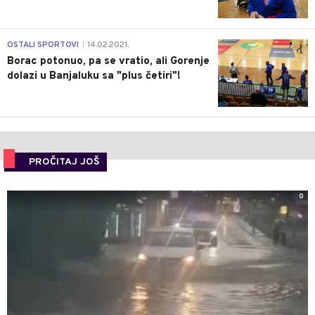
3
OSTALI SPORTOVI
14.02.2021.
|
Borac potonuo, pa se vratio, ali Gorenje
dolazi u Banjaluku sa "plus četiri"!
PROČITAJ JOŠ
0