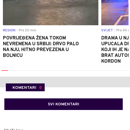
REGION
Pre 20 min
SVIJET
Pre 40 
|
|
POVRIJEĐENA ŽENA TOKOM
DRAMA U NJ
NEVREMENA U SRBIJI: DRVO PALO
UPUCALA DR
NA NJU, HITNO PREVEZENA U
KOJI IH JE 
BOLNICU
BRAT AUTOM
KORDON
KOMENTARI
0
SVI KOMENTARI