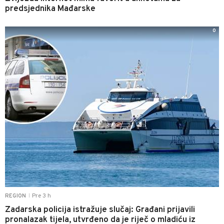
predsjednika Mađarske
0
Pre 3 h
REGION
|
Zadarska policija istražuje slučaj: Građani prijavili
pronalazak tijela, utvrđeno da je riječ o mladiću iz