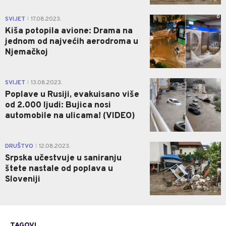
0
SVIJET
17.08.2023.
|
Kiša potopila avione: Drama na
jednom od najvećih aerodroma u
Njemačkoj
0
SVIJET
13.08.2023.
|
Poplave u Rusiji, evakuisano više
od 2.000 ljudi: Bujica nosi
automobile na ulicama! (VIDEO)
2
DRUŠTVO
12.08.2023.
|
Srpska učestvuje u saniranju
štete nastale od poplava u
Sloveniji
TAGOVI