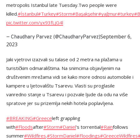
metropolis Istanbul late Tuesday.Two people were
killed.
#İstanbul
#Turkey
#Storm
#Başakşehir
#yağmur
#turkey
#B
pic.twitter.com/yx93fLjG4l
September 6,
— Chaudhary Parvez (@ChaudharyParvez)
2023
Jaki vjetrovi izazvali su talase od 2 metra na plažama u
turističkim odmaralištima. Na snimcima objavljenim na
društvenim mrežama vidi se kako more odnosi automobile i
kampere u ljetovalištu Tsarevu. Vlasti su proglasile
vanredno stanje u Tsarevu i pozvale ljude da odu na više
spratove jer su prizemlja nekih hotela poplavljena.
#BREAKING
#Greece
left grappling
with
#Floods
after
#Storm
#Daniel
's torrential
#Rain
follows
summer
#Wildfires
.
#StormDaniel
#Floodings
#GreeceWildfires