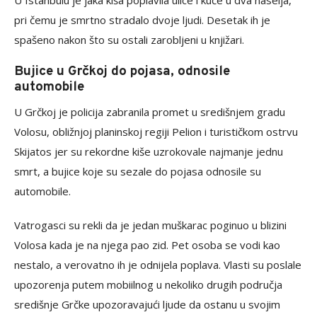
U Istanbulu je jaka kiša poplavila ulice i kuće u dva naselja,
pri čemu je smrtno stradalo dvoje ljudi. Desetak ih je
spašeno nakon što su ostali zarobljeni u knjižari.
Bujice u Grčkoj do pojasa, odnosile
automobile
U Grčkoj je policija zabranila promet u središnjem gradu
Volosu, obližnjoj planinskoj regiji Pelion i turističkom ostrvu
Skijatos jer su rekordne kiše uzrokovale najmanje jednu
smrt, a bujice koje su sezale do pojasa odnosile su
automobile.
Vatrogasci su rekli da je jedan muškarac poginuo u blizini
Volosa kada je na njega pao zid. Pet osoba se vodi kao
nestalo, a verovatno ih je odnijela poplava. Vlasti su poslale
upozorenja putem mobiilnog u nekoliko drugih područja
središnje Grčke upozoravajući ljude da ostanu u svojim