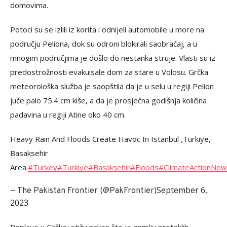
domovima.
Potoci su se izlili iz korita i odnijeli automobile u more na
području Peliona, dok su odroni blokirali saobraćaj, a u
mnogim područjima je došlo do nestanka struje. Vlasti su iz
predostrožnosti evakuisale dom za stare u Volosu. Grčka
meteorološka služba je saopštila da je u selu u regiji Pelion
juče palo 75.4 cm kiše, a da je prosječna godišnja količina
padavina u regiji Atine oko 40 cm.
Heavy Rain And Floods Create Havoc In Istanbul ,Turkiye,
Basaksehir
Area.
#Turkey
#Turkiye
#Başakşehir
#Floods
#ClimateActionNow
September 6,
— The Pakistan Frontier (@PakFrontier)
2023