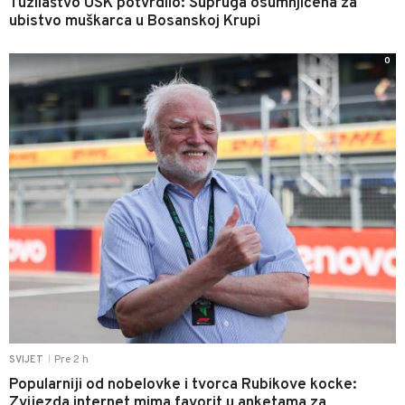
Tužilaštvo USK potvrdilo: Supruga osumnjičena za
ubistvo muškarca u Bosanskoj Krupi
0
Pre 2 h
SVIJET
|
Popularniji od nobelovke i tvorca Rubikove kocke:
Zvijezda internet mima favorit u anketama za