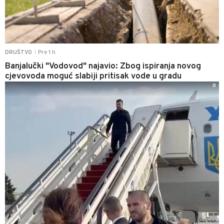
Pre 1 h
DRUŠTVO
|
Banjalučki "Vodovod" najavio: Zbog ispiranja novog
cjevovoda moguć slabiji pritisak vode u gradu
0