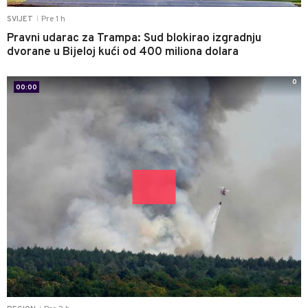
Pre 1 h
SVIJET
|
Pravni udarac za Trampa: Sud blokirao izgradnju
dvorane u Bijeloj kući od 400 miliona dolara
0
00:00