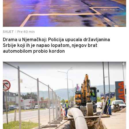
Pre 40 min
SVIJET
|
Drama u Njemačkoj: Policija upucala državljanina
Srbije koji ih je napao lopatom, njegov brat
automobilom probio kordon
0