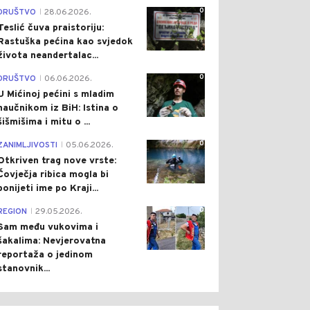
0
DRUŠTVO
28.06.2026.
|
Teslić čuva praistoriju:
Rastuška pećina kao svjedok
života neandertalac...
0
DRUŠTVO
06.06.2026.
|
U Mićinoj pećini s mladim
naučnikom iz BiH: Istina o
šišmišima i mitu o ...
0
0
0
ZANIMLJIVOSTI
05.06.2026.
|
Otkriven trag nove vrste:
Čovječja ribica mogla bi
ponijeti ime po Kraji...
0
REGION
29.05.2026.
|
Sam među vukovima i
šakalima: Nevjerovatna
TIKA
Pre 1 h
CRNA HRONIKA
Pre 1 h
|
|
reportaža o jedinom
D I PSS KAŽNJENI
MOTOCIKLISTA
stanovnik...
G PREURANJENE
POVRIJEĐEN KOD ČELINCA,
PANJE: ZLOUPOTREBA
U BANJALUCI HAPŠENJA
CE I JAVNIH
ZBOG KRAĐE I