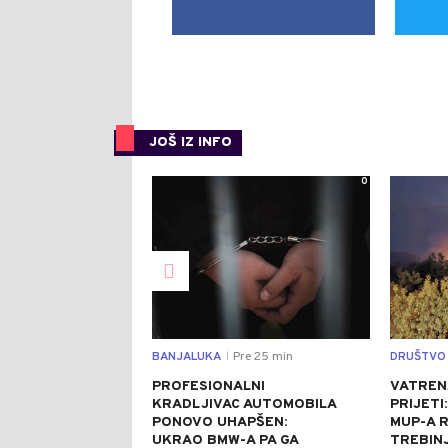
JOŠ IZ INFO
0
BANJALUKA
Pre 25 min
DRUŠTVO
|
PROFESIONALNI
VATRENA
KRADLJIVAC AUTOMOBILA
PRIJETI
PONOVO UHAPŠEN:
MUP-A 
UKRAO BMW-A PA GA
TREBINJ