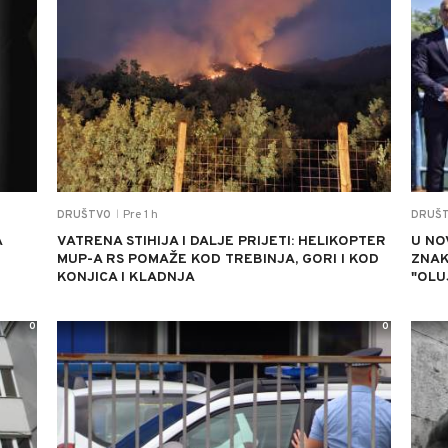
Pre 1 h
DRUŠTVO
DRUŠ
|
A
VATRENA STIHIJA I DALJE PRIJETI: HELIKOPTER
U NO
MUP-A RS POMAŽE KOD TREBINJA, GORI I KOD
ZNAK
KONJICA I KLADNJA
"OLU
0
0