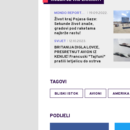
MONDO REPORTAŽA - IZRAEL
19.09.2022.
|
Život kraj Pojasa Gaze:
Sekunde život znače,
gradovi pod raketama
najbrže rastu!
SVIJET
12.10.2023.
|
BRITANIJA DIGLA LOVCE,
PRESRETNUT AVION IZ
KENIJE! Francuski "Tajfuni"
pratili letjelicu do ostrva
TAGOVI
BLISKI ISTOK
AVIONI
AMERIKA
PODIJELI