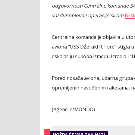
odgovornosti Centralne komande SAD d
vazduhoplovne operacije širom
Blis
Centralna komanda je objavila u uto
aviona "USS DŽerald R. Ford" stigla u
eskalaciju sukoba između Izraela i "
Pored nosača aviona, udarna grupa o
opremljenih navođenim raketama, na
(Agencije/MONDO)
MOŽDA ĆE VAS ZANIMATI