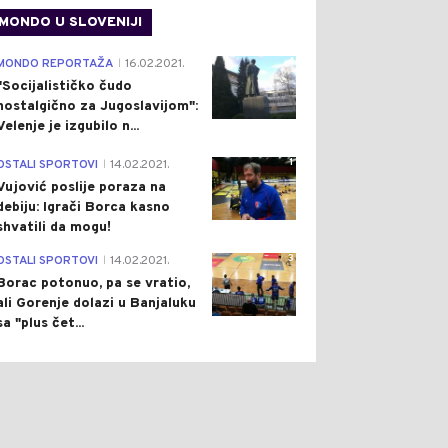
DSTAVA
VANDALIZMA
MONDO U SLOVENIJI
4
MONDO REPORTAŽA
16.02.2021.
|
"Socijalističko čudo
nostalgično za Jugoslavijom":
Velenje je izgubilo n...
1
OSTALI SPORTOVI
14.02.2021.
|
Vujović poslije poraza na
debiju: Igrači Borca kasno
shvatili da mogu!
3
OSTALI SPORTOVI
14.02.2021.
|
Borac potonuo, pa se vratio,
ali Gorenje dolazi u Banjaluku
sa "plus čet...