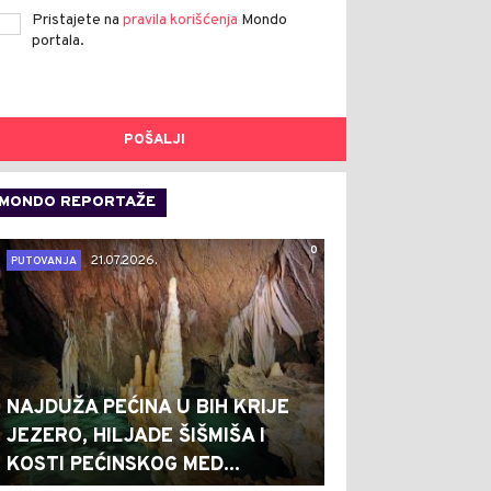
Pristajete na
pravila korišćenja
Mondo
portala.
POŠALJI
MONDO REPORTAŽE
0
21.07.2026.
PUTOVANJA
NAJDUŽA PEĆINA U BIH KRIJE
JEZERO, HILJADE ŠIŠMIŠA I
KOSTI PEĆINSKOG MED...