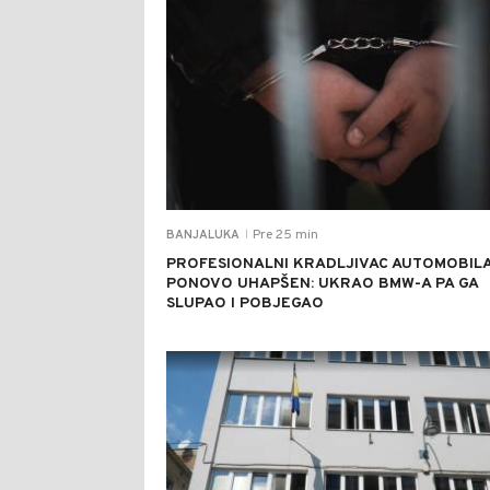
Pre 25 min
BANJALUKA
|
PROFESIONALNI KRADLJIVAC AUTOMOBIL
PONOVO UHAPŠEN: UKRAO BMW-A PA GA
SLUPAO I POBJEGAO