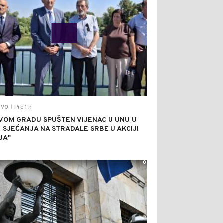
Pre 1 h
TVO
|
VOM GRADU SPUŠTEN VIJENAC U UNU U
 SJEĆANJA NA STRADALE SRBE U AKCIJI
JA"
0