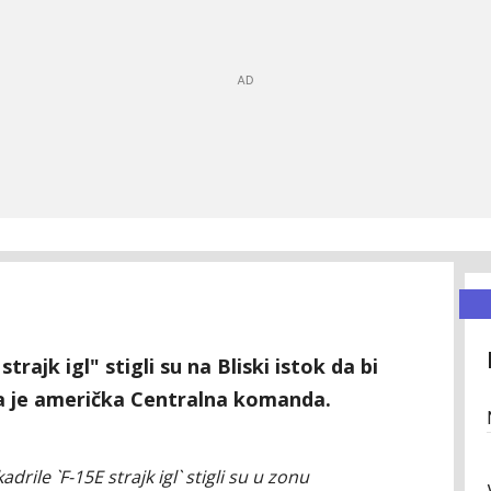
trajk igl" stigli su na Bliski istok da bi
ila je američka Centralna komanda.
rile `F-15E strajk igl` stigli su u zonu