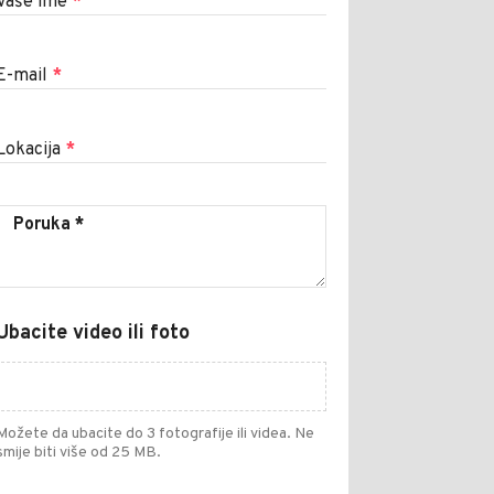
Vaše ime
*
E-mail
*
Lokacija
*
Ubacite video ili foto
Možete da ubacite do 3 fotografije ili videa. Ne
smije biti više od 25 MB.