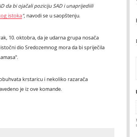
a bi ojačali poziciju SAD i unaprijediili
kog istoka
",
navodi se u saopštenju.
rak, 10. oktobra, da je udarna grupa nosača
 istočni dio Sredozemnog mora da bi spriječila
Hamasa".
buhvata krstaricu i nekoliko razarača
vedeno je iz ove komande.