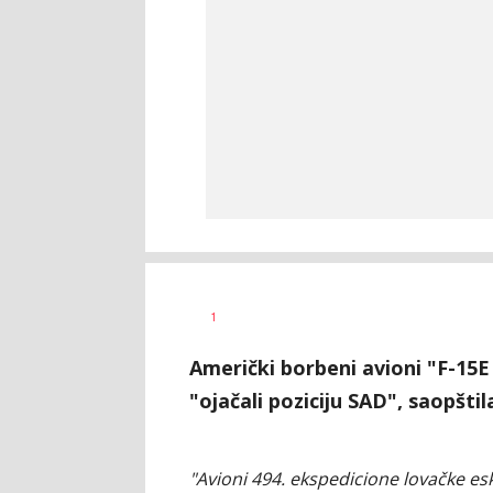
Nikolina
AUTOR
1
Damjanić
Američki borbeni avioni "F-15E s
"ojačali poziciju SAD", saopšt
"Avioni 494. ekspedicione lovačke eskad