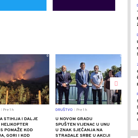
0
0
Pre 1 h
DRUŠTVO
Pre 1 h
POLI
|
|
 STIHIJA I DALJE
U NOVOM GRADU
SNS
: HELIKOPTER
SPUŠTEN VIJENAC U UNU
ZBO
RS POMAŽE KOD
U ZNAK SJEĆANJA NA
KAM
A, GORI I KOD
STRADALE SRBE U AKCIJI
DJE