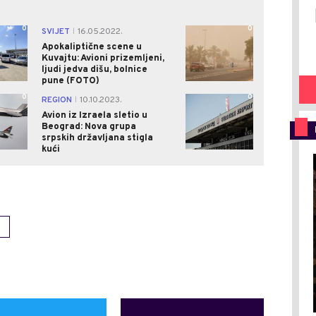
0
0
SVIJET
16.05.2022.
|
Apokaliptične scene u
Kuvajtu: Avioni prizemljeni,
ljudi jedva dišu, bolnice
pune (FOTO)
0
0
REGION
10.10.2023.
|
Avion iz Izraela sletio u
Beograd: Nova grupa
srpskih državljana stigla
kući