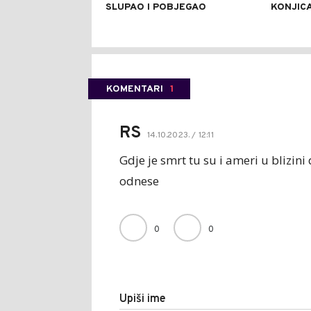
SLUPAO I POBJEGAO
KONJICA
KOMENTARI
1
RS
14.10.2023. / 12:11
Gdje je smrt tu su i ameri u blizini
odnese
0
0
Upiši ime