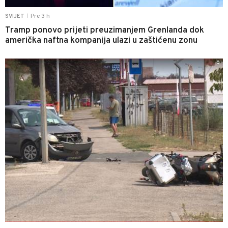
Pre 3 h
SVIJET
|
Tramp ponovo prijeti preuzimanjem Grenlanda dok
američka naftna kompanija ulazi u zaštićenu zonu
0