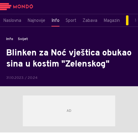
Naslovna
Najnovije
Info
Sport
Zabava
Magazin
M
Info
Svijet
Blinken za Noć vještica obukao
sina u kostim "Zelenskog"
31.10.2023. / 20:24