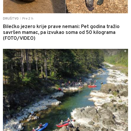
Pre 2 h
DRUŠTVO
|
Bilećko jezero krije prave nemani: Pet godina tražio
savršen mamac, pa izvukao soma od 50 kilograma
(FOTO/VIDEO)
0