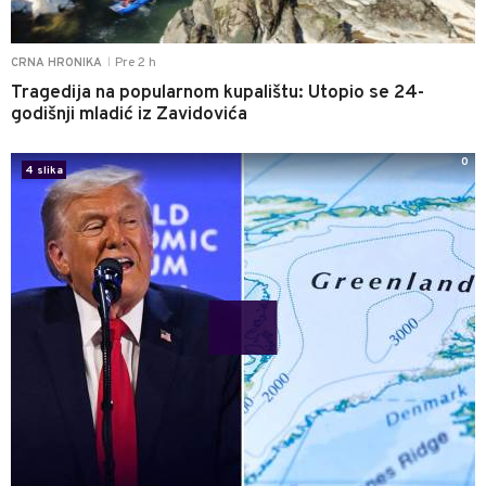
Pre 2 h
CRNA HRONIKA
|
Tragedija na popularnom kupalištu: Utopio se 24-
godišnji mladić iz Zavidovića
0
4 slika