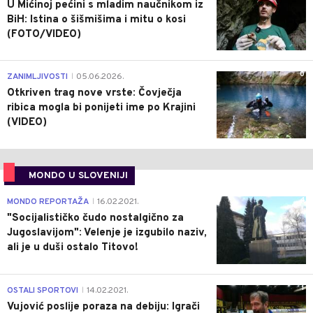
U Mićinoj pećini s mladim naučnikom iz
BiH: Istina o šišmišima i mitu o kosi
(FOTO/VIDEO)
0
ZANIMLJIVOSTI
05.06.2026.
|
Otkriven trag nove vrste: Čovječja
ribica mogla bi ponijeti ime po Krajini
(VIDEO)
MONDO U SLOVENIJI
4
MONDO REPORTAŽA
16.02.2021.
|
"Socijalističko čudo nostalgično za
Jugoslavijom": Velenje je izgubilo naziv,
ali je u duši ostalo Titovo!
1
OSTALI SPORTOVI
14.02.2021.
|
Vujović poslije poraza na debiju: Igrači