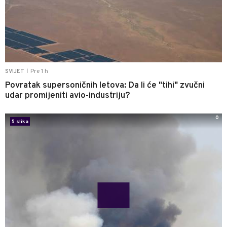
Pre 1 h
SVIJET
|
Povratak supersoničnih letova: Da li će "tihi" zvučni
udar promijeniti avio-industriju?
0
5 slika