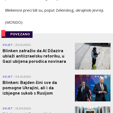
Blinkenovi preci bili su, poput Zelenskog, ukrajinski Jevreji.
(MONDO)
POVEZANO
0
SVIJET
25.10.2023.
|
Blinken zatražio da Al Džazira
ublaži antiizraelsku retoriku, u
Gazi ubijena porodica novinara
2
SVIJET
04.10.2023.
|
Blinken: Bajden čini sve da
pomogne Ukrajini, ali i da
izbjegne sukob s Rusijom
1
SVIJET
15.09.2023.
|