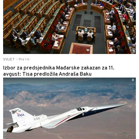
Pre 1 h
SVIJET
|
Izbor za predsjednika Mađarske zakazan za 11.
avgust: Tisa predložila Andraša Baku
0