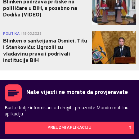
Blinken podržava pritiske na
političare u BiH, a posebno na
Dodika (VIDEO)
0
POLITIKA
15.03.2023.
|
Blinken o sankcijama Osmici, Titu
i Stankoviću: Ugrozili su
vladavinu prava i podrivali
institucije BiH
Naše vijesti ne morate da provjeravate
Budite bolje informisani od drugih, preuzmite Mondo mobilnu
aplikaciju
PREUZMI APLIKACIJU