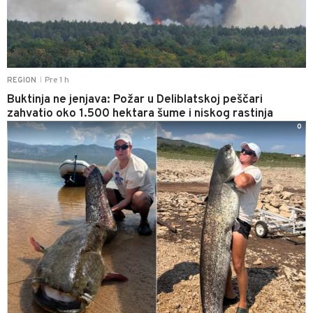
Pre 1 h
REGION
|
Buktinja ne jenjava: Požar u Deliblatskoj peščari
zahvatio oko 1.500 hektara šume i niskog rastinja
0