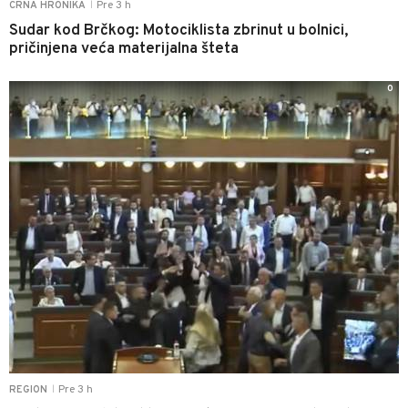
Pre 3 h
CRNA HRONIKA
|
Sudar kod Brčkog: Motociklista zbrinut u bolnici,
pričinjena veća materijalna šteta
0
Pre 3 h
REGION
|