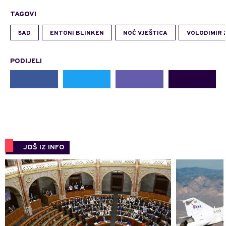
TAGOVI
SAD
ENTONI BLINKEN
NOĆ VJEŠTICA
VOLODIMIR 
PODIJELI
JOŠ IZ INFO
0