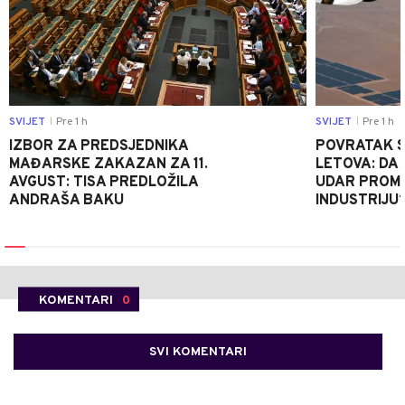
SVIJET
Pre 1 h
SVIJET
Pre 1 h
|
|
IZBOR ZA PREDSJEDNIKA
POVRATAK S
MAĐARSKE ZAKAZAN ZA 11.
LETOVA: DA L
AVGUST: TISA PREDLOŽILA
UDAR PROMIJ
ANDRAŠA BAKU
INDUSTRIJU
KOMENTARI
0
SVI KOMENTARI