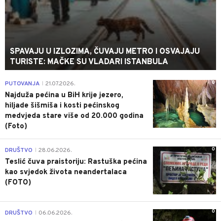
SPAVAJU U IZLOZIMA, ČUVAJU METRO I OSVAJAJU
TURISTE: MAČKE SU VLADARI ISTANBULA
0
PUTOVANJA
21.07.2026.
|
Najduža pećina u BiH krije jezero,
hiljade šišmiša i kosti pećinskog
medvjeda stare više od 20.000 godina
(Foto)
0
DRUŠTVO
28.06.2026.
|
Teslić čuva praistoriju: Rastuška pećina
kao svjedok života neandertalaca
(FOTO)
0
DRUŠTVO
06.06.2026.
|