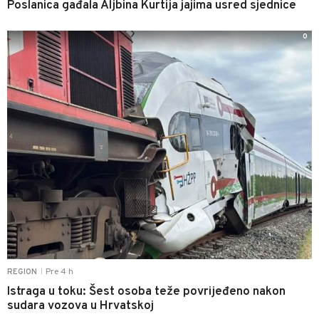
Poslanica gađala Aljbina Kurtija jajima usred sjednice
0
Pre 4 h
REGION
|
Istraga u toku: Šest osoba teže povrijeđeno nakon
sudara vozova u Hrvatskoj