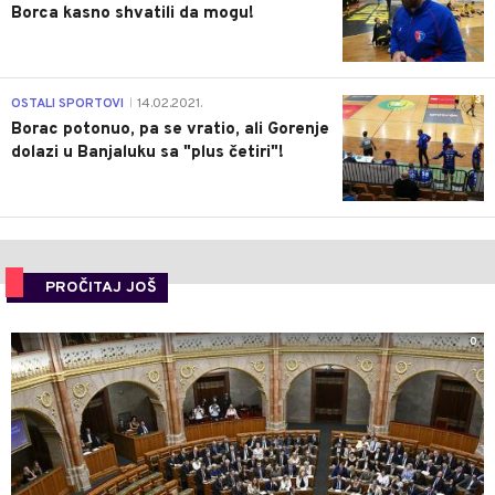
Borca kasno shvatili da mogu!
3
OSTALI SPORTOVI
14.02.2021.
|
Borac potonuo, pa se vratio, ali Gorenje
dolazi u Banjaluku sa "plus četiri"!
PROČITAJ JOŠ
0