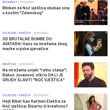
0
BIZARNO?
31.10.2023.
|
Blinken za Noć vještica obukao sina
u kostim "Zelenskog"
0
ZVIJEZDE I TRAČEVI
31.10.2023.
|
OD BRUTALNE BOMBE DO
AVATARA! Haos na mrežama zbog
maske srpske pjevačice
2
DRUŠTVO
31.10.2023.
|
Na mrežama uvijek "ratno stanje":
Đakon Jovanović otkrio DA LI JE
GRIJEH SLAVITI "NOĆ VJEŠTICA"
0
ZVIJEZDE I TRAČEVI
30.10.2023.
|
Hejli Biber kao Karmen Elektra za
Noć vještica: Bizarno ili kreativno?