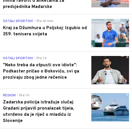
mima favorit u anketama za
predsjednika Mađarske
0
OSTALI SPORTOVI
Pre 41 min
|
Kraj za Džumhura u Poljskoj: Izgubio od
359. tenisera svijeta
0
OSTALI SPORTOVI
Pre 1 h
|
"Neko treba da otpusti ove idiote":
Podkaster pričao o Đokoviću, svi ga
prozivaju zbog jedne rečenice
0
REGION
Pre 1 h
|
Zadarska policija istražuje slučaj:
Građani prijavili pronalazak tijela,
utvrđeno da je riječ o mladiću iz
Slovenije