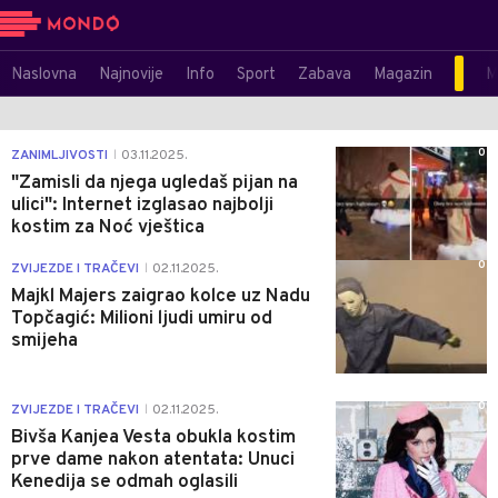
Naslovna
Najnovije
Info
Sport
Zabava
Magazin
M
0
ZANIMLJIVOSTI
03.11.2025.
|
"Zamisli da njega ugledaš pijan na
ulici": Internet izglasao najbolji
kostim za Noć vještica
0
ZVIJEZDE I TRAČEVI
02.11.2025.
|
Majkl Majers zaigrao kolce uz Nadu
Topčagić: Milioni ljudi umiru od
smijeha
0
ZVIJEZDE I TRAČEVI
02.11.2025.
|
Bivša Kanjea Vesta obukla kostim
prve dame nakon atentata: Unuci
Kenedija se odmah oglasili