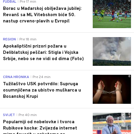
0
FUDBAL
Pre 17 min
|
Borac u Mađarskoj obilježava jubilej:
Revanš sa ML Vitebskom biće 50.
nastup crveno-plavih u Evropi!
0
REGION
Pre 18 min
|
Apokaliptični prizori požara u
Deliblatskoj peščari: Stigla i Vojska
Srbije, nebo se ne vidi od dima (Foto)
0
CRNA HRONIKA
Pre 24 min
|
Tužilaštvo USK potvrdilo: Supruga
osumnjičena za ubistvo muškarca u
Bosanskoj Krupi
0
SVIJET
Pre 40 min
|
Popularniji od nobelovke i tvorca
Rubikove kocke: Zvijezda internet