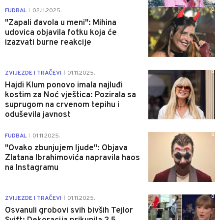
0
FUDBAL
02.11.2025.
|
"Zapali đavola u meni": Mihina
udovica objavila fotku koja će
izazvati burne reakcije
0
ZVIJEZDE I TRAČEVI
01.11.2025.
|
Hajdi Klum ponovo imala najluđi
kostim za Noć vještica: Pozirala sa
suprugom na crvenom tepihu i
oduševila javnost
0
FUDBAL
01.11.2025.
|
"Ovako zbunjujem ljude": Objava
Zlatana Ibrahimovića napravila haos
na Instagramu
0
ZVIJEZDE I TRAČEVI
01.11.2025.
|
Osvanuli grobovi svih bivših Tejlor