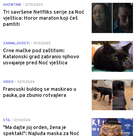
0
SHOWTIME
27.10.2025.
|
Tri savršene Netfliks serije za Noć
vještica: Horor maraton koji ćeš
pamtiti
0
ZANIMLJIVOSTI
19.10.2025.
|
Crne mačke pod zaštitom:
Katalonski grad zabranio njihovo
usvajanje pred Noć vještica
0
VIDEO
02.11.2024.
|
Francuski buldog se maskirao u
pauka, pa zbunio rotvajlera
0
STIL
01.11.2024.
|
"Ma dajte joj orden, žena je
spektakl": Najluđa maska za Noć