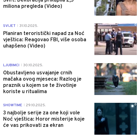
Svift: Dekoracija prikupila 2,5
miliona pregleda (Video)
0
SVIJET
31.10.2025.
|
Planiran teroristički napad za Noć
vještica: Reagovao FBI, više osoba
uhapšeno (Video)
0
LJUBIMCI
30.10.2025.
|
Obustavljeno usvajanje crnih
mačaka ovog mjeseca: Razlog je
praznik u kojem se te životinje
koriste u ritualima
0
SHOWTIME
29.10.2025.
|
3 najbolje serije za one koji vole
Noć vještica: Horor misterije koje
će vas prikovati za ekran