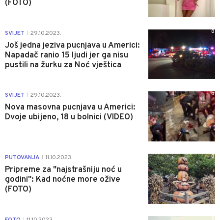
(FOTO)
0
SVIJET
29.10.2023.
|
Još jedna jeziva pucnjava u Americi:
Napadač ranio 15 ljudi jer ga nisu
pustili na žurku za Noć vještica
0
SVIJET
29.10.2023.
|
Nova masovna pucnjava u Americi:
Dvoje ubijeno, 18 u bolnici (VIDEO)
0
PUTOVANJA
11.10.2023.
|
Pripreme za "najstrašniju noć u
godini": Kad noćne more ožive
(FOTO)
0
FOTO
11.10.2023.
|