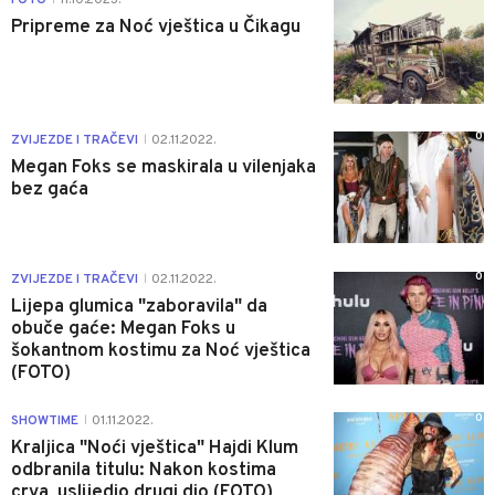
Pripreme za Noć vještica u Čikagu
0
ZVIJEZDE I TRAČEVI
02.11.2022.
|
Megan Foks se maskirala u vilenjaka
bez gaća
0
ZVIJEZDE I TRAČEVI
02.11.2022.
|
Lijepa glumica "zaboravila" da
obuče gaće: Megan Foks u
šokantnom kostimu za Noć vještica
(FOTO)
0
SHOWTIME
01.11.2022.
|
Kraljica "Noći vještica" Hajdi Klum
odbranila titulu: Nakon kostima
crva, uslijedio drugi dio (FOTO)