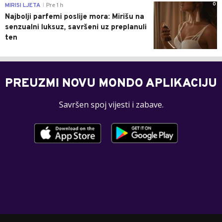
0
MIRISI LJETA
Pre 1 h
|
Najbolji parfemi poslije mora: Mirišu na
senzualni luksuz, savršeni uz preplanuli
ten
PREUZMI NOVU MONDO APLIKACIJU
Savršen spoj vijesti i zabave.