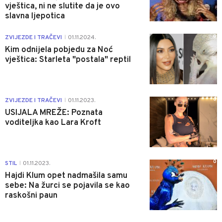
vještica, ni ne slutite da je ovo
slavna ljepotica
0
ZVIJEZDE I TRAČEVI
01.11.2024.
|
Kim odnijela pobjedu za Noć
vještica: Starleta "postala" reptil
0
ZVIJEZDE I TRAČEVI
01.11.2023.
|
USIJALA MREŽE: Poznata
voditeljka kao Lara Kroft
0
STIL
01.11.2023.
|
Hajdi Klum opet nadmašila samu
sebe: Na žurci se pojavila se kao
raskošni paun