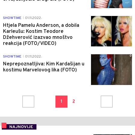
0
SHOWTIME
01.11.2022.
|
Htjela Pamelu Anderson, a dobila
Karleušu: Kostim Teodore
Džehverović izazvao mnoštvo
reakcija (FOTO/VIDEO)
0
SHOWTIME
01.11.2022.
|
Neprepoznatljiva: Kim Kardašijan u
kostimu Marvelovog lika (FOTO)
1
2
NAJNOVIJE