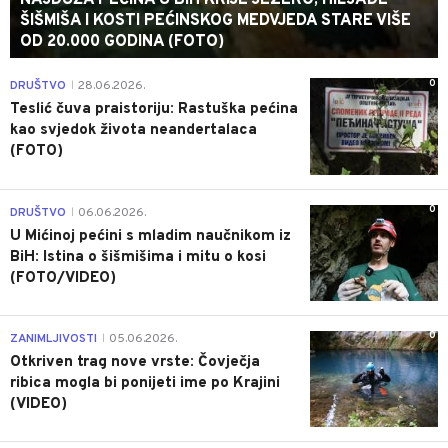
NAJDUŽA PEĆINA U BIH KRIJE JEZERO, HILJADE
ŠIŠMIŠA I KOSTI PEĆINSKOG MEDVJEDA STARE VIŠE
OD 20.000 GODINA (FOTO)
0
DRUŠTVO
28.06.2026.
|
Teslić čuva praistoriju: Rastuška pećina
kao svjedok života neandertalaca
(FOTO)
0
DRUŠTVO
06.06.2026.
|
U Mićinoj pećini s mladim naučnikom iz
BiH: Istina o šišmišima i mitu o kosi
(FOTO/VIDEO)
0
ZANIMLJIVOSTI
05.06.2026.
|
Otkriven trag nove vrste: Čovječja
ribica mogla bi ponijeti ime po Krajini
(VIDEO)