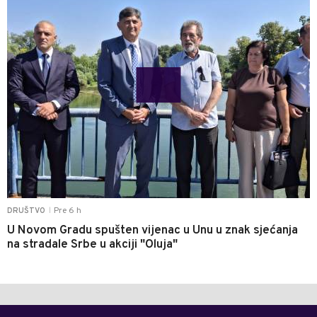
Pre 6 h
DRUŠTVO
|
U Novom Gradu spušten vijenac u Unu u znak sjećanja
na stradale Srbe u akciji "Oluja"