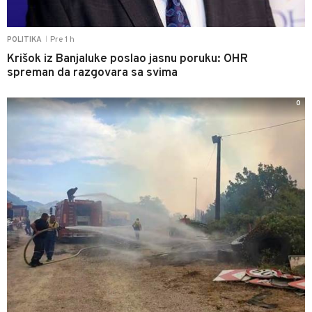
Pre 1 h
POLITIKA
|
Krišok iz Banjaluke poslao jasnu poruku: OHR
spreman da razgovara sa svima
0