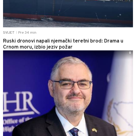
Pre 34 min
SVIJET
|
Ruski dronovi napali njemački teretni brod: Drama u
Crnom moru, izbio jeziv požar
0