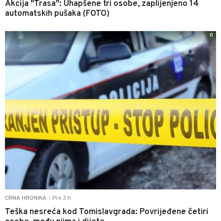
Akcija "Trasa": Uhapšene tri osobe, zaplijenjeno 14
automatskih pušaka (FOTO)
0
Pre 3 h
CRNA HRONIKA
|
Teška nesreća kod Tomislavgrada: Povrijeđene četiri