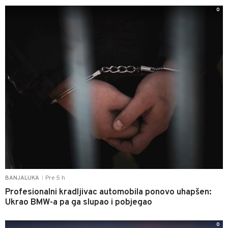
0
Pre 5 h
BANJALUKA
|
Profesionalni kradljivac automobila ponovo uhapšen:
Ukrao BMW-a pa ga slupao i pobjegao
0