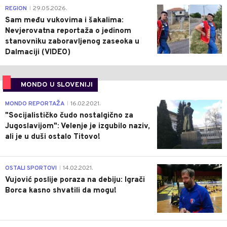
0
REGION
29.05.2026.
|
Sam među vukovima i šakalima:
Nevjerovatna reportaža o jedinom
stanovniku zaboravljenog zaseoka u
Dalmaciji (VIDEO)
MONDO U SLOVENIJI
4
MONDO REPORTAŽA
16.02.2021.
|
"Socijalističko čudo nostalgično za
Jugoslavijom": Velenje je izgubilo naziv,
ali je u duši ostalo Titovo!
1
OSTALI SPORTOVI
14.02.2021.
|
Vujović poslije poraza na debiju: Igrači
Borca kasno shvatili da mogu!