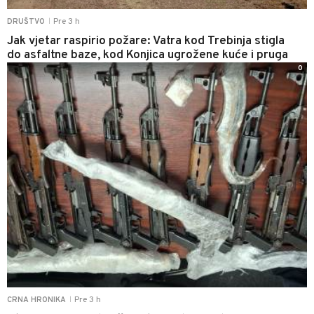
Pre 3 h
DRUŠTVO
|
Jak vjetar raspirio požare: Vatra kod Trebinja stigla
do asfaltne baze, kod Konjica ugrožene kuće i pruga
0
Pre 3 h
CRNA HRONIKA
|