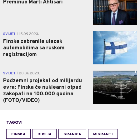
Preminuo Marti Ahtisari
0
SVIJET
15.09.2023.
|
Finska zabranila ulazak
automobilima sa ruskom
registracijom
1
SVIJET
20.06.2023.
|
Podzemni projekat od milijardu
evra: Finska će nuklearni otpad
zakopati na 100.000 godina
(FOTO/VIDEO)
TAGOVI
FINSKA
RUSIJA
GRANICA
MIGRANTI