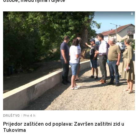
osobe, među njima i dijete
0
Pre 4 h
DRUŠTVO
|
Prijedor zaštićen od poplava: Završen zaštitni zid u
Tukovima