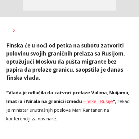
Vesna
AUTOR
0
Kerkez
Finska će u noći od petka na subotu zatvoriti
polovinu svojih graničnih prelaza sa Rusijom,
optužujući Moskvu da pušta migrante bez
papira da prelaze granicu, saopštila je danas
finska vlada.
"Vlada je odlučila da zatvori prelaze Valima, Nuijama,
Imatra i Nirala na granici između
Finske i Rusije
"
, rekao
je ministar unutrašnjih poslova Mari Rantanen na
konferenciji za novinare.