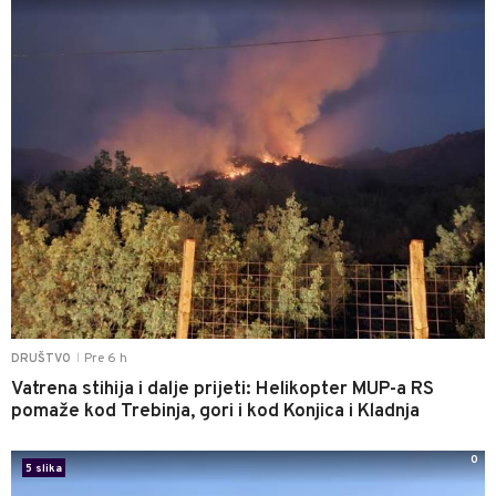
Pre 6 h
DRUŠTVO
|
Vatrena stihija i dalje prijeti: Helikopter MUP-a RS
pomaže kod Trebinja, gori i kod Konjica i Kladnja
0
5 slika