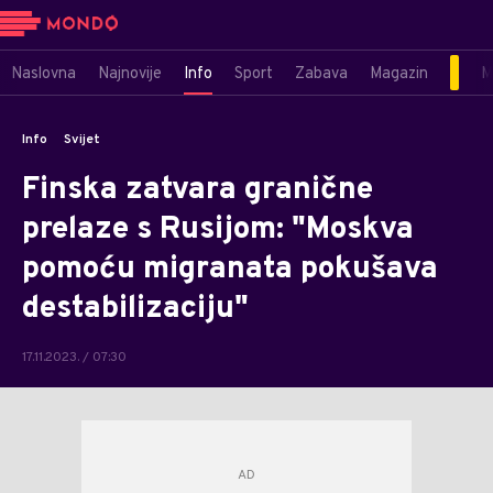
Naslovna
Najnovije
Info
Sport
Zabava
Magazin
M
Info
Svijet
Finska zatvara granične
prelaze s Rusijom: "Moskva
pomoću migranata pokušava
destabilizaciju"
17.11.2023. / 07:30