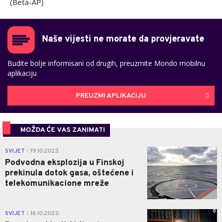
(Beta-AP)
Naše vijesti ne morate da provjeravate
Budite bolje informisani od drugih, preuzmite Mondo mobilnu
aplikaciju
PREUZMI APLIKACIJU
MOŽDA ĆE VAS ZANIMATI
0
SVIJET
19.10.2023.
|
Podvodna eksplozija u Finskoj
prekinula dotok gasa, oštećene i
telekomunikacione mreže
0
SVIJET
16.10.2023.
|