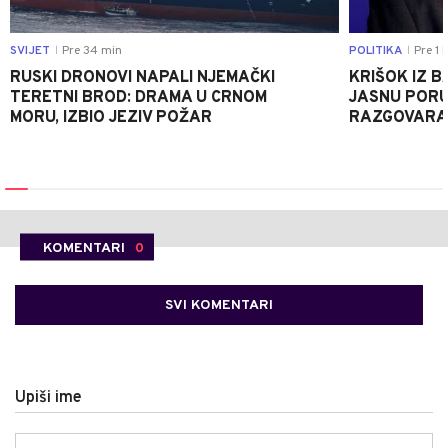
SVIJET
Pre 34 min
POLITIKA
Pre 1 
|
|
RUSKI DRONOVI NAPALI NJEMAČKI
KRIŠOK IZ 
TERETNI BROD: DRAMA U CRNOM
JASNU PORU
MORU, IZBIO JEZIV POŽAR
RAZGOVARA 
KOMENTARI
0
SVI KOMENTARI
Upiši ime