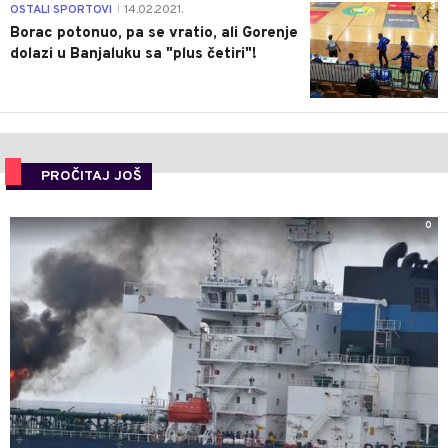
3
OSTALI SPORTOVI
14.02.2021.
|
Borac potonuo, pa se vratio, ali Gorenje
dolazi u Banjaluku sa "plus četiri"!
PROČITAJ JOŠ
0