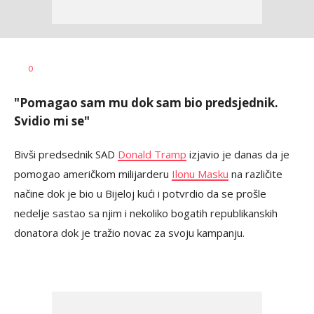
Vesna
AUTOR
0
Kerkez
"Pomagao sam mu dok sam bio predsjednik.
Svidio mi se"
Bivši predsednik SAD
Donald Tramp
izjavio je danas da je
pomogao američkom milijarderu
Ilonu Masku
na različite
načine dok je bio u Bijeloj kući i potvrdio da se prošle
nedelje sastao sa njim i nekoliko bogatih republikanskih
donatora dok je tražio novac za svoju kampanju.