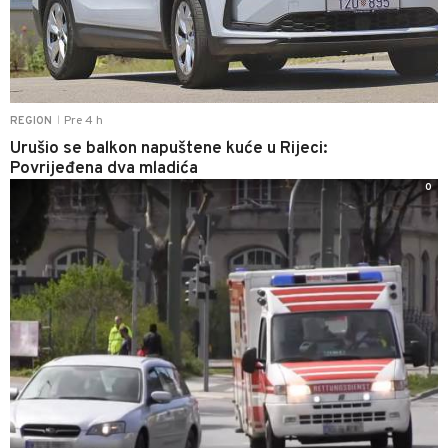
Pre 4 h
REGION
|
Urušio se balkon napuštene kuće u Rijeci:
Povrijeđena dva mladića
0