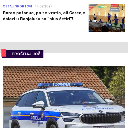
3
OSTALI SPORTOVI
14.02.2021.
|
Borac potonuo, pa se vratio, ali Gorenje
dolazi u Banjaluku sa "plus četiri"!
PROČITAJ JOŠ
0