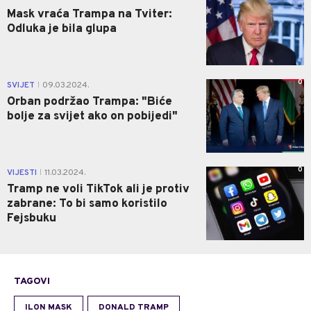
Mask vraća Trampa na Tviter:
Odluka je bila glupa
0
SVIJET
09.03.2024.
|
Orban podržao Trampa: "Biće
bolje za svijet ako on pobijedi"
0
VIJESTI
11.03.2024.
|
Tramp ne voli TikTok ali je protiv
zabrane: To bi samo koristilo
Fejsbuku
TAGOVI
ILON MASK
DONALD TRAMP