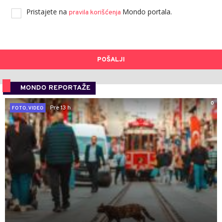
Pristajete na
Mondo portala.
pravila korišćenja
POŠALJI
MONDO REPORTAŽE
0
Pre 13 h
FOTO, VIDEO