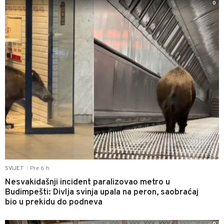
0
Pre 6 h
SVIJET
|
Nesvakidašnji incident paralizovao metro u
Budimpešti: Divlja svinja upala na peron, saobraćaj
bio u prekidu do podneva