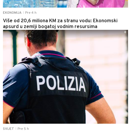
Pre 4 h
EKONOMIJA
|
Više od 20,6 miliona KM za stranu vodu: Ekonomski
apsurd u zemlji bogatoj vodnim resursima
0
Pre 5 h
SVIJET
|