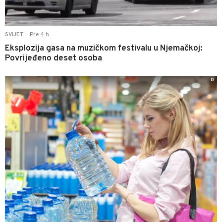
Pre 4 h
SVIJET
|
Eksplozija gasa na muzičkom festivalu u Njemačkoj:
Povrijeđeno deset osoba
0