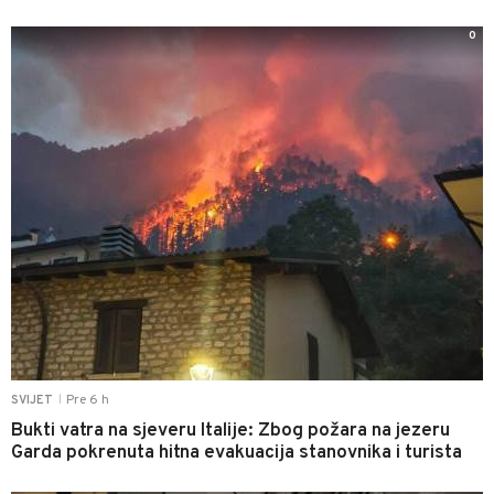
0
Pre 6 h
SVIJET
|
Bukti vatra na sjeveru Italije: Zbog požara na jezeru
Garda pokrenuta hitna evakuacija stanovnika i turista