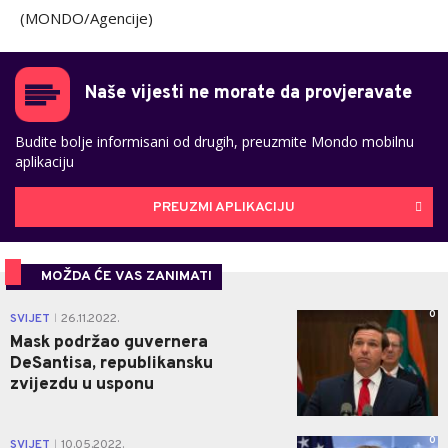
(MONDO/Agencije)
Naše vijesti ne morate da provjeravate
Budite bolje informisani od drugih, preuzmite Mondo mobilnu
aplikaciju
PREUZMI APLIKACIJU
MOŽDA ĆE VAS ZANIMATI
0
SVIJET
26.11.2022.
|
Mask podržao guvernera
DeSantisa, republikansku
zvijezdu u usponu
0
SVIJET
10.05.2022.
|