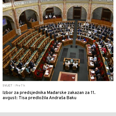
0
Pre 7 h
SVIJET
|
Izbor za predsjednika Mađarske zakazan za 11.
avgust: Tisa predložila Andraša Baku