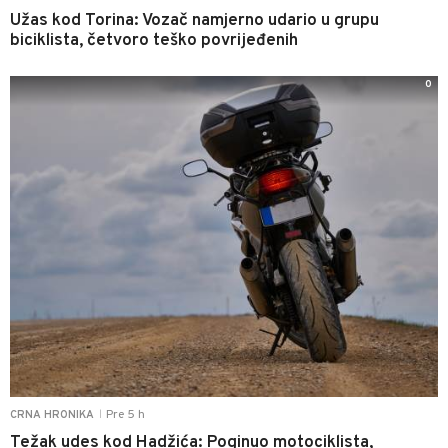
Užas kod Torina: Vozač namjerno udario u grupu
biciklista, četvoro teško povrijeđenih
0
Pre 5 h
CRNA HRONIKA
|
Težak udes kod Hadžića: Poginuo motociklista,