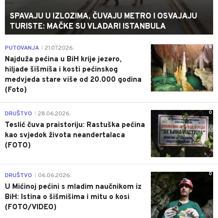
SPAVAJU U IZLOZIMA, ČUVAJU METRO I OSVAJAJU
TURISTE: MAČKE SU VLADARI ISTANBULA
0
PUTOVANJA
21.07.2026.
|
Najduža pećina u BiH krije jezero,
hiljade šišmiša i kosti pećinskog
medvjeda stare više od 20.000 godina
(Foto)
0
DRUŠTVO
28.06.2026.
|
Teslić čuva praistoriju: Rastuška pećina
kao svjedok života neandertalaca
(FOTO)
0
DRUŠTVO
06.06.2026.
|
U Mićinoj pećini s mladim naučnikom iz
BiH: Istina o šišmišima i mitu o kosi
(FOTO/VIDEO)