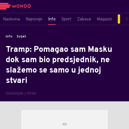
Naslovna
Najnovije
Info
Sport
Zabava
Magazin
M
Info
Svijet
Tramp: Pomagao sam Masku
dok sam bio predsjednik, ne
slažemo se samo u jednoj
stvari
13.03.2024. / 07:00