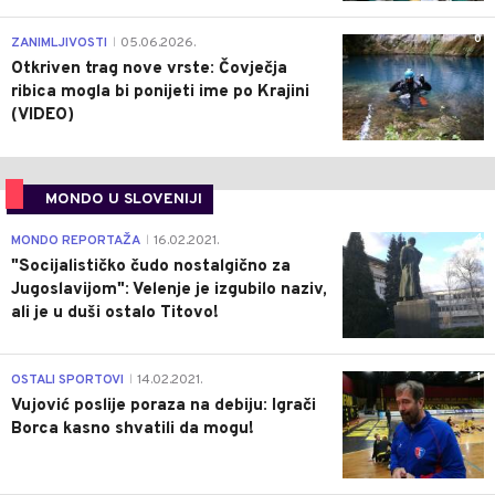
0
ZANIMLJIVOSTI
05.06.2026.
|
Otkriven trag nove vrste: Čovječja
ribica mogla bi ponijeti ime po Krajini
(VIDEO)
MONDO U SLOVENIJI
4
MONDO REPORTAŽA
16.02.2021.
|
"Socijalističko čudo nostalgično za
Jugoslavijom": Velenje je izgubilo naziv,
ali je u duši ostalo Titovo!
1
OSTALI SPORTOVI
14.02.2021.
|
Vujović poslije poraza na debiju: Igrači
Borca kasno shvatili da mogu!