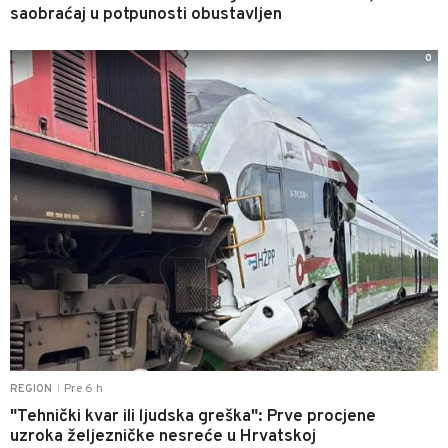
saobraćaj u potpunosti obustavljen
0
Pre 6 h
REGION
|
"Tehnički kvar ili ljudska greška": Prve procjene
uzroka željezničke nesreće u Hrvatskoj