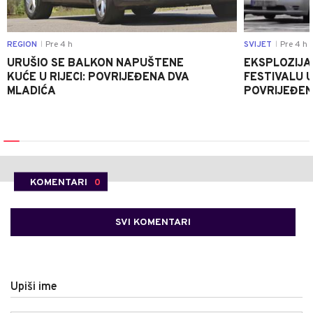
REGION
Pre 4 h
SVIJET
Pre 4 h
|
|
URUŠIO SE BALKON NAPUŠTENE
EKSPLOZIJA
KUĆE U RIJECI: POVRIJEĐENA DVA
FESTIVALU 
MLADIĆA
POVRIJEĐEN
KOMENTARI
0
SVI KOMENTARI
Upiši ime