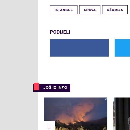
ISTANBUL
CRKVA
DŽAMIJA
PODIJELI
JOŠ IZ INFO
0