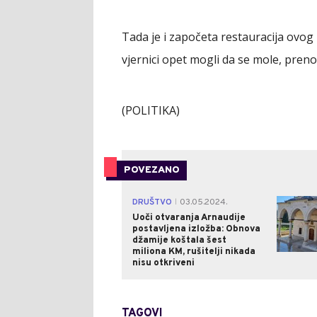
Tada je i započeta restauracija ovog 
vjernici opet mogli da se mole, preno
(POLITIKA)
POVEZANO
DRUŠTVO
03.05.2024.
|
Uoči otvaranja Arnaudije
postavljena izložba: Obnova
džamije koštala šest
miliona KM, rušitelji nikada
nisu otkriveni
TAGOVI