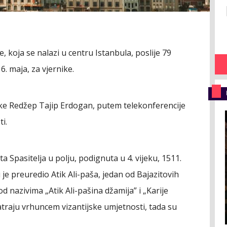
, koja se nalazi u centru Istanbula, poslije 79
. maja, za vjernike.
ske Redžep Tajip Erdogan, putem telekonferencije
i.
a Spasitelja u polju, podignuta u 4. vijeku, 1511.
 je preuredio Atik Ali-paša, jedan od Bajazitovih
 pod nazivima „Atik Ali-pašina džamija” i „Karije
atraju vrhuncem vizantijske umjetnosti, tada su