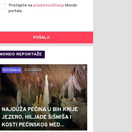
Pristajete na
pravila korišćenja
Mondo
portala.
POŠALJI
MONDO REPORTAŽE
0
21.07.2026.
PUTOVANJA
NAJDUŽA PEĆINA U BIH KRIJE
JEZERO, HILJADE ŠIŠMIŠA I
KOSTI PEĆINSKOG MED...