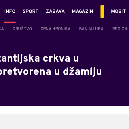
INFO
SPORT
ZABAVA
MAGAZIN
MOBIT
KA
DRUŠTVO
CRNA HRONIKA
BANJALUKA
REGION
zantijska crkva u
pretvorena u džamiju