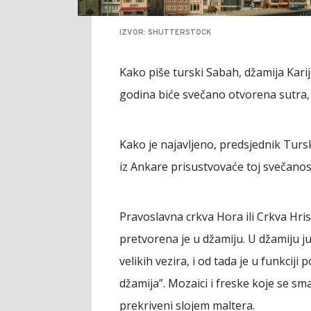
IZVOR: SHUTTERSTOCK
Kako piše turski Sabah, džamija Karije
godina biće svečano otvorena sutra, 6
Kako je najavljeno, predsjednik Tur
iz Ankare prisustvovaće toj svečanost
Pravoslavna crkva Hora ili Crkva Hrist
pretvorena je u džamiju. U džamiju ju
velikih vezira, i od tada je u funkciji
džamija”. Mozaici i freske koje se sm
prekriveni slojem maltera.