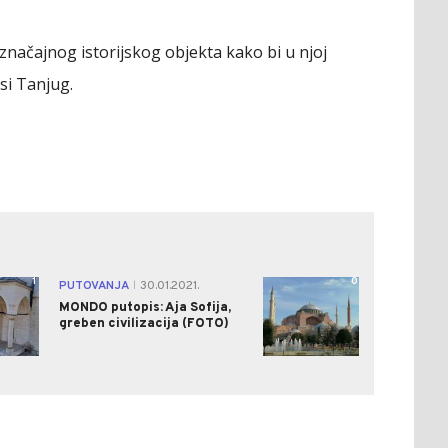
značajnog istorijskog objekta kako bi u njoj
si Tanjug.
1
0
PUTOVANJA
30.01.2021.
|
MONDO putopis: Aja Sofija,
greben civilizacija (FOTO)