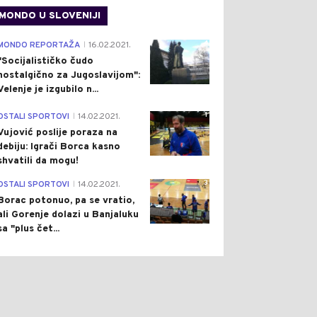
MONDO U SLOVENIJI
4
MONDO REPORTAŽA
16.02.2021.
|
"Socijalističko čudo
nostalgično za Jugoslavijom":
Velenje je izgubilo n...
1
OSTALI SPORTOVI
14.02.2021.
|
Vujović poslije poraza na
debiju: Igrači Borca kasno
shvatili da mogu!
3
OSTALI SPORTOVI
14.02.2021.
|
Borac potonuo, pa se vratio,
ali Gorenje dolazi u Banjaluku
sa "plus čet...