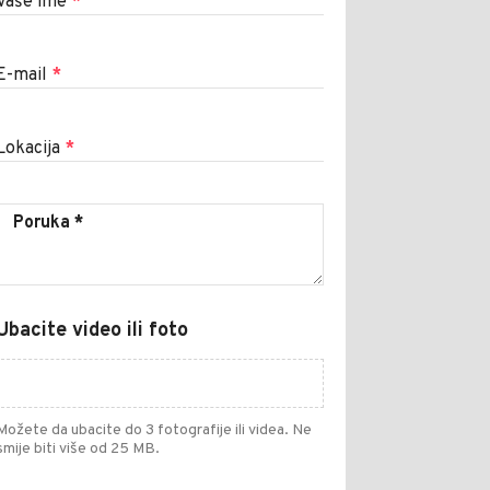
Vaše ime
*
E-mail
*
Lokacija
*
Ubacite video ili foto
Možete da ubacite do 3 fotografije ili videa. Ne
smije biti više od 25 MB.