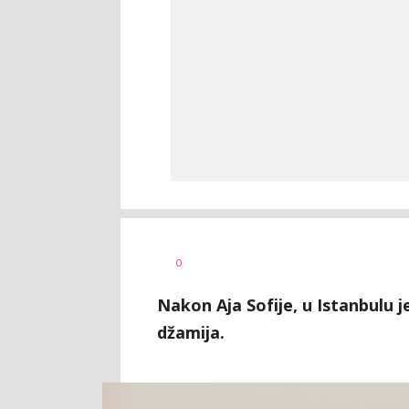
Željko
AUTOR
0
Svitlica
Nakon Aja Sofije, u Istanbulu 
džamija.