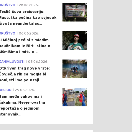
0
DRUŠTVO
28.06.2026.
|
Teslić čuva praistoriju:
Rastuška pećina kao svjedok
života neandertalac...
0
DRUŠTVO
06.06.2026.
|
U Mićinoj pećini s mladim
naučnikom iz BiH: Istina o
šišmišima i mitu o ...
0
ZANIMLJIVOSTI
05.06.2026.
|
Otkriven trag nove vrste:
Čovječja ribica mogla bi
ponijeti ime po Kraji...
0
REGION
29.05.2026.
|
Sam među vukovima i
šakalima: Nevjerovatna
reportaža o jedinom
stanovnik...