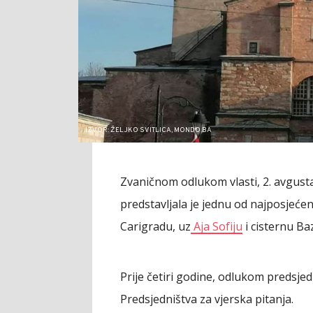
IZVOR: ŽELJKO SVITLICA, MONDO.BA
Zvaničnom odlukom vlasti, 2. avgusta
predstavljala je jednu od najposjećeni
Carigradu, uz
Aja Sofiju
i cisternu Baz
Prije četiri godine, odlukom predsj
Predsjedništva za vjerska pitanja.