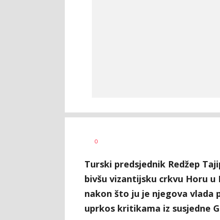
Dragana
AUTOR
0
Božić
Turski predsjednik Redžep Taj
bivšu vizantijsku crkvu Horu u 
nakon što ju je njegova vlad
uprkos kritikama iz susjedne G