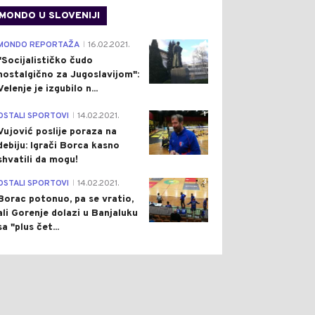
MONDO U SLOVENIJI
4
MONDO REPORTAŽA
16.02.2021.
|
"Socijalističko čudo
nostalgično za Jugoslavijom":
Velenje je izgubilo n...
1
OSTALI SPORTOVI
14.02.2021.
|
Vujović poslije poraza na
debiju: Igrači Borca kasno
shvatili da mogu!
3
OSTALI SPORTOVI
14.02.2021.
|
Borac potonuo, pa se vratio,
ali Gorenje dolazi u Banjaluku
sa "plus čet...