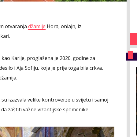
om otvaranja
džamije
Hora, onlajn, iz
kari.
 kao Karije, proglašena je 2020. godine za
ilo i Aja Sofiju, koja je prije toga bila crkva,
džamija.
su izazvala velike kontroverze u svijetu i samoj
e da zaštiti važne vizantijske spomenike.