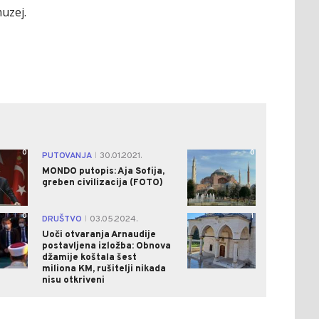
uzej.
0
0
PUTOVANJA
30.01.2021.
|
MONDO putopis: Aja Sofija,
greben civilizacija (FOTO)
0
1
DRUŠTVO
03.05.2024.
|
Uoči otvaranja Arnaudije
postavljena izložba: Obnova
džamije koštala šest
miliona KM, rušitelji nikada
nisu otkriveni