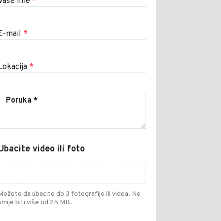
Vaše ime
*
E-mail
*
Lokacija
*
Ubacite video ili foto
Možete da ubacite do 3 fotografije ili videa. Ne
smije biti više od 25 MB.