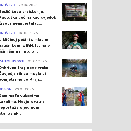
0
DRUŠTVO
28.06.2026.
|
Teslić čuva praistoriju:
Rastuška pećina kao svjedok
života neandertalac...
0
DRUŠTVO
06.06.2026.
|
U Mićinoj pećini s mladim
naučnikom iz BiH: Istina o
šišmišima i mitu o ...
0
ZANIMLJIVOSTI
05.06.2026.
|
Otkriven trag nove vrste:
Čovječja ribica mogla bi
ponijeti ime po Kraji...
0
REGION
29.05.2026.
|
Sam među vukovima i
šakalima: Nevjerovatna
reportaža o jedinom
stanovnik...