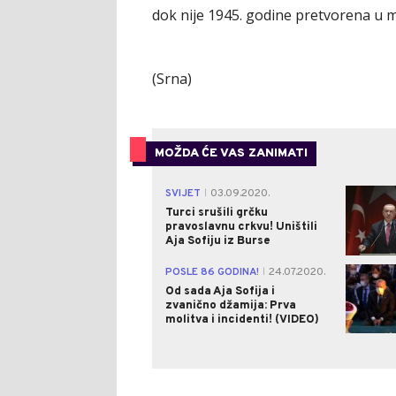
dok nije 1945. godine pretvorena u m
(Srna)
MOŽDA ĆE VAS ZANIMATI
SVIJET
03.09.2020.
|
Turci srušili grčku
pravoslavnu crkvu! Uništili
Aja Sofiju iz Burse
POSLE 86 GODINA!
24.07.2020.
|
Od sada Aja Sofija i
zvanično džamija: Prva
molitva i incidenti! (VIDEO)