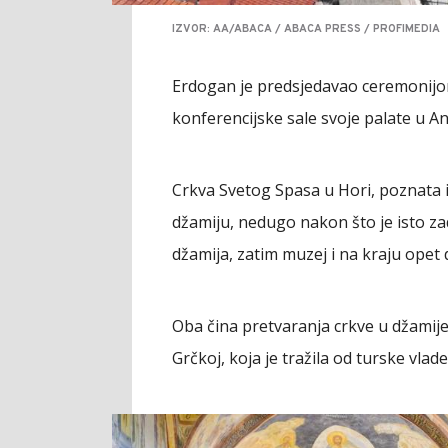
IZVOR: AA/ABACA / ABACA PRESS / PROFIMEDIA
Erdogan je predsjedavao ceremonij
konferencijske sale svoje palate u An
Crkva Svetog Spasa u Hori, poznata i
džamiju, nedugo nakon što je isto zades
džamija, zatim muzej i na kraju opet 
Oba čina pretvaranja crkve u džamije 
Grčkoj, koja je tražila od turske vlad