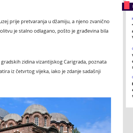
uzej prije pretvaranja u džamiju, a njeno zvanično
itvu je stalno odlagano, pošto je građevina bila
ih gradskih zidina vizantijskog Carigrada, poznata
ira iz četvrtog vijeka, iako je zdanje sadašnji