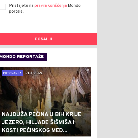
Pristajete na
pravila korišćenja
Mondo
portala.
POŠALJI
MONDO REPORTAŽE
0
21.07.2026.
PUTOVANJA
NAJDUŽA PEĆINA U BIH KRIJE
JEZERO, HILJADE ŠIŠMIŠA I
KOSTI PEĆINSKOG MED...