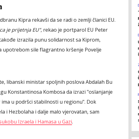
a
dbranu Kipra rekavši da se radi o zemlji članici EU.
ca je prijetnja EU"
, rekao je portparol EU Peter
takođe izrazila punu solidarnost sa Kiprom,
nja upotrebom sile flagrantno kršenje Povelje
e, libanski ministar spoljnih poslova Abdalah Bu
egu Konstantinosa Kombosa da izrazi "oslanjanje
 ima u podršci stabilnosti u regionu". Dok
ela i Hezbolaha i dalje malo vjerovatan, sam
sukobu Izraela i Hamasa u Gazi
.