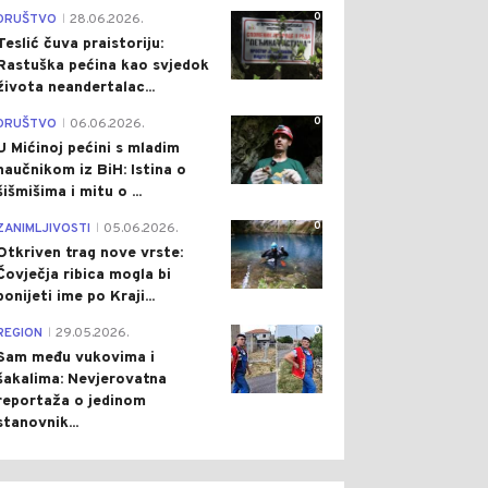
0
DRUŠTVO
28.06.2026.
|
Teslić čuva praistoriju:
Rastuška pećina kao svjedok
života neandertalac...
0
DRUŠTVO
06.06.2026.
|
U Mićinoj pećini s mladim
naučnikom iz BiH: Istina o
šišmišima i mitu o ...
0
ZANIMLJIVOSTI
05.06.2026.
|
Otkriven trag nove vrste:
Čovječja ribica mogla bi
ponijeti ime po Kraji...
0
REGION
29.05.2026.
|
Sam među vukovima i
šakalima: Nevjerovatna
reportaža o jedinom
stanovnik...