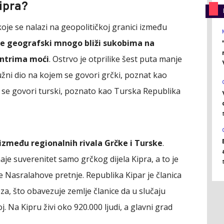
ipra?
je se nalazi na geopolitičkoj granici između
je geografski mnogo bliži sukobima na
entrima moći
. Ostrvo je otprilike šest puta manje
 južni dio na kojem se govori grčki, poznat kao
m se govori turski, poznato kao Turska Republika
 između regionalnih rivala Grčke i Turske
.
e suverenitet samo grčkog dijela Kipra, a to je
e Nasralahove pretnje. Republika Kipar je članica
a, što obavezuje zemlje članice da u slučaju
 Na Kipru živi oko 920.000 ljudi, a glavni grad