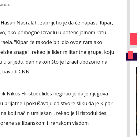
MEDIA
asan Nasralah, zaprijetio je da će napasti Kipar,
rvo, ako pomogne Izraelu u potencijalnom ratu
raela. "Kipar će takođe biti dio ovog rata ako
elske snage", rekao je lider militantne grupe, koju
u u srijedu, dan nakon što je Izrael upozorio na
, navodi CNN.
ik Nikos Hristodulides negirao je da je njegova
u prijatne i pokušavaju da stvore sliku da je Kipar
i na koji način umiješan", rekao je Hristodulides,
tvorene sa libanskom i iranskom vladom.