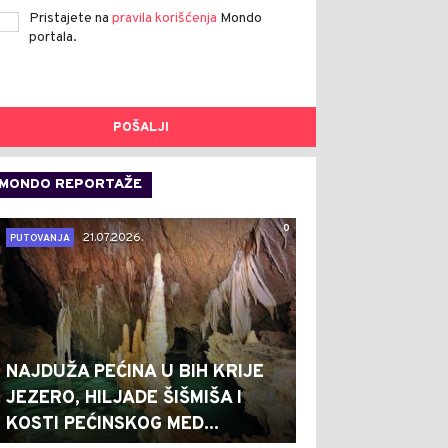
Pristajete na
pravila korišćenja
Mondo
portala.
POŠALJI
MONDO REPORTAŽE
0
21.07.2026.
PUTOVANJA
NAJDUŽA PEĆINA U BIH KRIJE
JEZERO, HILJADE ŠIŠMIŠA I
KOSTI PEĆINSKOG MED...