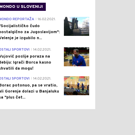
MONDO U SLOVENIJI
4
MONDO REPORTAŽA
16.02.2021.
|
"Socijalističko čudo
nostalgično za Jugoslavijom":
Velenje je izgubilo n...
1
OSTALI SPORTOVI
14.02.2021.
|
Vujović poslije poraza na
debiju: Igrači Borca kasno
shvatili da mogu!
3
OSTALI SPORTOVI
14.02.2021.
|
Borac potonuo, pa se vratio,
ali Gorenje dolazi u Banjaluku
sa "plus čet...