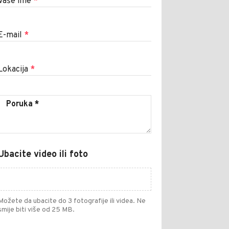
Vaše ime
*
E-mail
*
Lokacija
*
Ubacite video ili foto
Možete da ubacite do 3 fotografije ili videa. Ne
smije biti više od 25 MB.