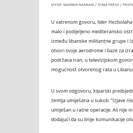
IZVOR: MARWAN NAAMANI / ZUMA PRESS / PROFI
U vatrenom govoru, lider Hezbolaha H
malo i podijeljeno mediteransko ost
između libanske militantne grupe i Iz
otvori svoje aerodrome i baze za izra
podržava Iran, u televizijskom govor
mogućnost otvorenog rata u Libanu
U svom odgovoru, kiparski predsjedn
zemlja umiješana u sukob. "Izjave nis
umiješan u ratne operacije. Ali nije n
dodajući da su linije komunikacije o