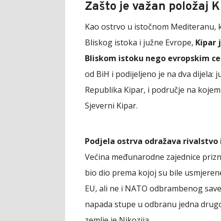
Zašto je važan položaj K
Kao ostrvo u istočnom Mediteranu, ko
Bliskog istoka i južne Evrope,
Kipar 
Bliskom istoku nego evropskim c
od BiH i podijeljeno je na dva dijela:
Republika Kipar, i područje na koje
Sjeverni Kipar.
Podjela ostrva odražava rivalstvo
Većina međunarodne zajednice priznaj
bio dio prema kojoj su bile usmjeren
EU, ali ne i NATO odbrambenog savez
napada stupe u odbranu jedna drugoj.
zemlje je Nikozija.