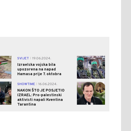
0
0
SVIJET
19.06.2024.
|
Izraelska vojska bila
upozorena na napad
Hamasa prije 7. oktobra
0
0
SHOWTIME
16.06.2024.
|
NAKON ŠTO JE POSJETIO
IZRAEL: Pro-palestinski
aktivisti napali Kventina
Tarantina