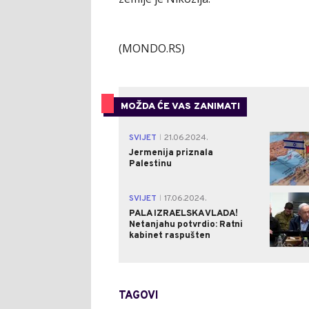
(MONDO.RS)
MOŽDA ĆE VAS ZANIMATI
SVIJET
21.06.2024.
|
Jermenija priznala
Palestinu
SVIJET
17.06.2024.
|
PALA IZRAELSKA VLADA!
Netanjahu potvrdio: Ratni
kabinet raspušten
TAGOVI