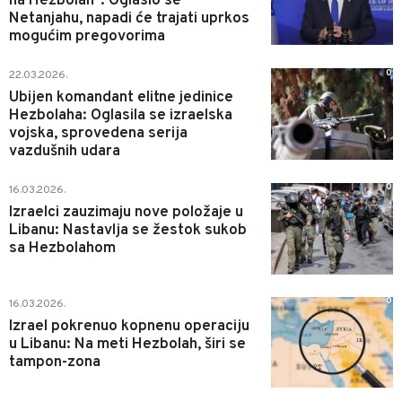
na Hezbolah": Oglasio se
Netanjahu, napadi će trajati uprkos
mogućim pregovorima
0
22.03.2026.
Ubijen komandant elitne jedinice
Hezbolaha: Oglasila se izraelska
vojska, sprovedena serija
vazdušnih udara
0
16.03.2026.
Izraelci zauzimaju nove položaje u
Libanu: Nastavlja se žestok sukob
sa Hezbolahom
0
16.03.2026.
Izrael pokrenuo kopnenu operaciju
u Libanu: Na meti Hezbolah, širi se
tampon-zona