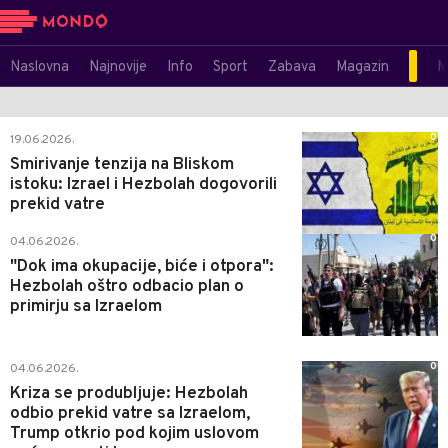
Naslovna
Najnovije
Info
Sport
Zabava
Magazin
M
0
19.06.2026.
Smirivanje tenzija na Bliskom
istoku: Izrael i Hezbolah dogovorili
prekid vatre
0
04.06.2026.
"Dok ima okupacije, biće i otpora":
Hezbolah oštro odbacio plan o
primirju sa Izraelom
0
04.06.2026.
Kriza se produbljuje: Hezbolah
odbio prekid vatre sa Izraelom,
Trump otkrio pod kojim uslovom