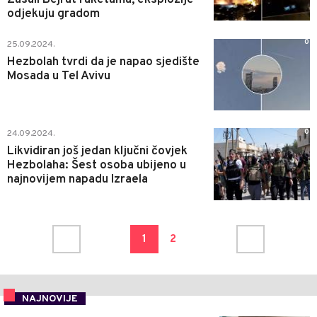
odjekuju gradom
0
25.09.2024.
Hezbolah tvrdi da je napao sjedište
Mosada u Tel Avivu
0
24.09.2024.
Likvidiran još jedan ključni čovjek
Hezbolaha: Šest osoba ubijeno u
najnovijem napadu Izraela
1
2
NAJNOVIJE