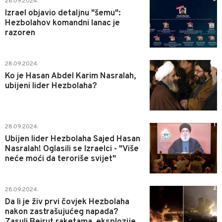
28.09.2024.
Izrael objavio detaljnu "šemu":
Hezbolahov komandni lanac je
razoren
0
28.09.2024.
Ko je Hasan Abdel Karim Nasralah,
ubijeni lider Hezbolaha?
1
28.09.2024.
Ubijen lider Hezbolaha Sajed Hasan
Nasralah! Oglasili se Izraelci - "Više
neće moći da teroriše svijet"
2
28.09.2024.
Da li je živ prvi čovjek Hezbolaha
nakon zastrašujućeg napada?
Zasuli Bejrut raketama, eksplozije