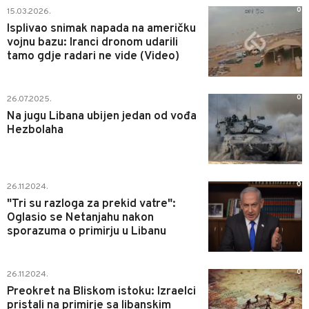
0
15.03.2026.
Isplivao snimak napada na američku
vojnu bazu: Iranci dronom udarili
tamo gdje radari ne vide (Video)
0
26.07.2025.
Na jugu Libana ubijen jedan od vođa
Hezbolaha
0
26.11.2024.
"Tri su razloga za prekid vatre":
Oglasio se Netanjahu nakon
sporazuma o primirju u Libanu
0
26.11.2024.
Preokret na Bliskom istoku: Izraelci
pristali na primirje sa libanskim