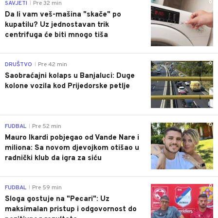
0
SAVJETI
Pre 32 min
|
Da li vam veš-mašina "skače" po
kupatilu? Uz jednostavan trik
centrifuga će biti mnogo tiša
0
DRUŠTVO
Pre 42 min
|
Saobraćajni kolaps u Banjaluci: Duge
kolone vozila kod Prijedorske petlje
0
FUDBAL
Pre 52 min
|
Mauro Ikardi pobjegao od Vande Nare i
miliona: Sa novom djevojkom otišao u
radnički klub da igra za siću
0
FUDBAL
Pre 59 min
|
Sloga gostuje na "Pecari": Uz
maksimalan pristup i odgovornost do