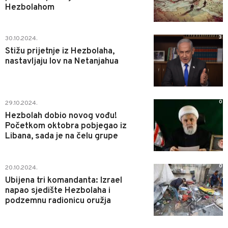
Hezbolahom
3
30.10.2024.
Stižu prijetnje iz Hezbolaha,
nastavljaju lov na Netanjahua
0
29.10.2024.
Hezbolah dobio novog vođu!
Početkom oktobra pobjegao iz
Libana, sada je na čelu grupe
0
20.10.2024.
Ubijena tri komandanta: Izrael
napao sjedište Hezbolaha i
podzemnu radionicu oružja