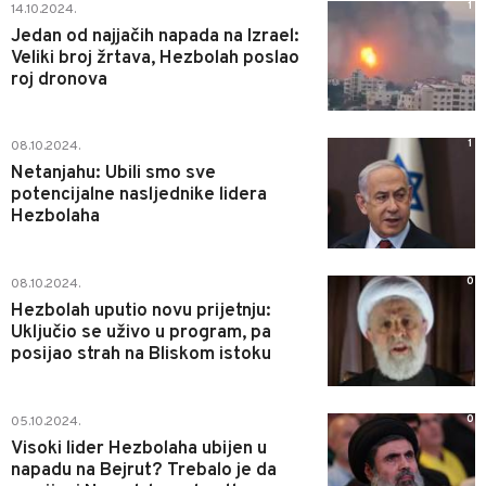
1
14.10.2024.
Jedan od najjačih napada na Izrael:
Veliki broj žrtava, Hezbolah poslao
roj dronova
1
08.10.2024.
Netanjahu: Ubili smo sve
potencijalne nasljednike lidera
Hezbolaha
0
08.10.2024.
Hezbolah uputio novu prijetnju:
Uključio se uživo u program, pa
posijao strah na Bliskom istoku
0
05.10.2024.
Visoki lider Hezbolaha ubijen u
napadu na Bejrut? Trebalo je da