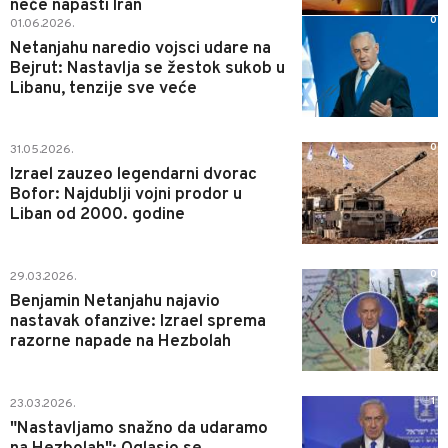
neće napasti Iran
0
01.06.2026.
Netanjahu naredio vojsci udare na
Bejrut: Nastavlja se žestok sukob u
Libanu, tenzije sve veće
0
31.05.2026.
Izrael zauzeo legendarni dvorac
Bofor: Najdublji vojni prodor u
Liban od 2000. godine
0
29.03.2026.
Benjamin Netanjahu najavio
nastavak ofanzive: Izrael sprema
razorne napade na Hezbolah
1
23.03.2026.
"Nastavljamo snažno da udaramo