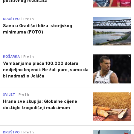
pozitivnog rezultata
0
DRUŠTVO
Pre 1 h
|
Sava u Gradišci blizu istorijskog
minimuma (FOTO)
0
KOŠARKA
Pre 1 h
|
Vembanjama plaća 100.000 dolara
nedjeljno legendi: Ne žali pare, samo da
bi nadmašio Jokića
0
SVIJET
Pre 1 h
|
Hrana sve skuplja: Globalne cijene
dostigle trogodišnji maksimum
0
DRUŠTVO
Pre 1 h
|