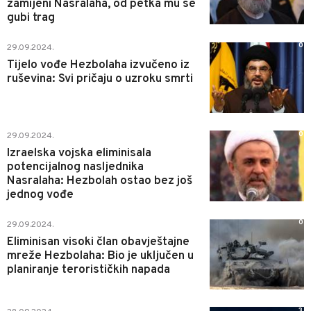
zamijeni Nasralaha, od petka mu se
gubi trag
0
29.09.2024.
Tijelo vođe Hezbolaha izvučeno iz
ruševina: Svi pričaju o uzroku smrti
0
29.09.2024.
Izraelska vojska eliminisala
potencijalnog nasljednika
Nasralaha: Hezbolah ostao bez još
jednog vođe
0
29.09.2024.
Eliminisan visoki član obavještajne
mreže Hezbolaha: Bio je uključen u
planiranje terorističkih napada
3