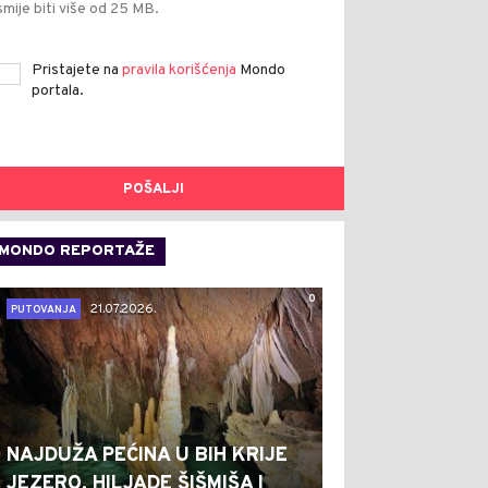
smije biti više od 25 MB.
Pristajete na
pravila korišćenja
Mondo
portala.
POŠALJI
MONDO REPORTAŽE
0
21.07.2026.
PUTOVANJA
NAJDUŽA PEĆINA U BIH KRIJE
JEZERO, HILJADE ŠIŠMIŠA I