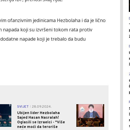
svim ofanzivnim jedinicama Hezbolaha i da je lično
ih napada koji su izvršeni tokom rata protiv
e i dodatne napade koji je trebalo da budu
3
1
SVIJET
28.09.2024.
|
Ubijen lider Hezbolaha
Sajed Hasan Nasralah!
Oglasili se Izraelci - "Više
neće moći da teroriše