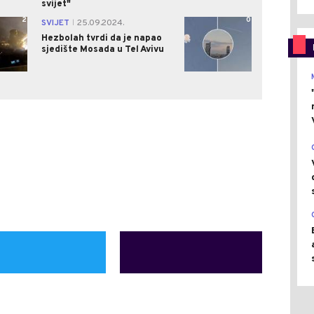
svijet"
2
0
SVIJET
25.09.2024.
|
Hezbolah tvrdi da je napao
sjedište Mosada u Tel Avivu