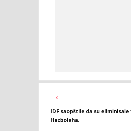
Dušan
AUTOR
0
Volaš
IDF saopštile da su eliminisal
Hezbolaha.