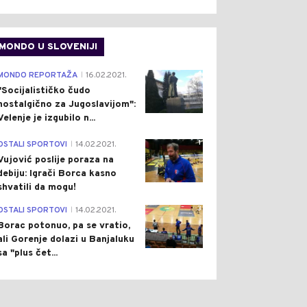
MONDO U SLOVENIJI
4
MONDO REPORTAŽA
16.02.2021.
|
"Socijalističko čudo
nostalgično za Jugoslavijom":
Velenje je izgubilo n...
1
OSTALI SPORTOVI
14.02.2021.
|
Vujović poslije poraza na
debiju: Igrači Borca kasno
shvatili da mogu!
3
OSTALI SPORTOVI
14.02.2021.
|
Borac potonuo, pa se vratio,
ali Gorenje dolazi u Banjaluku
sa "plus čet...