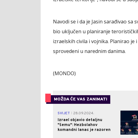
Navodi se i da je Jasin sarađivao sa 
bio uključen u planiranje terorističk
izraelskih civila i vojnika. Planirao j
sprovedeni u narednim danima.
(MONDO)
MOŽDA ĆE VAS ZANIMATI
SVIJET
28.09.2024.
|
Izrael objavio detaljnu
"šemu": Hezbolahov
komandni lanac je razoren