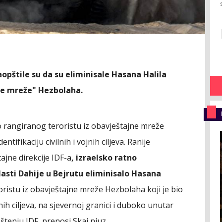
aopštile su da su eliminisale Hasana Halila
ne mreže" Hezbolaha.
ko rangiranog teroristu iz obavještajne mreže
tifikaciju civilnih i vojnih ciljeva. Ranije
jne direkcije IDF-a
, izraelsko ratno
asti Dahije u Bejrutu eliminisalo Hasana
oristu iz obavještajne mreže Hezbolaha koji je bio
jnih ciljeva, na sjevernoj granici i duboko unutar
pštenju IDF, prenosi Skaj njuz.