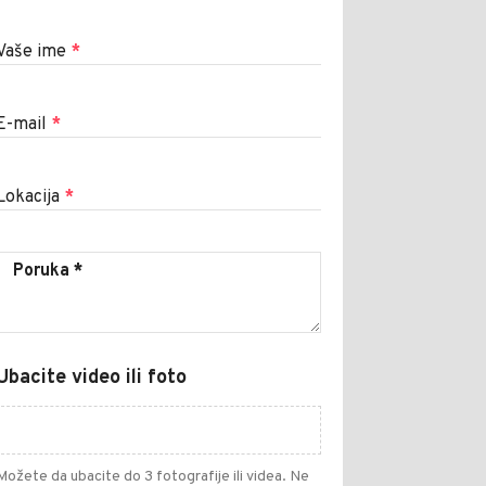
Vaše ime
*
E-mail
*
Lokacija
*
Ubacite video ili foto
Možete da ubacite do 3 fotografije ili videa. Ne