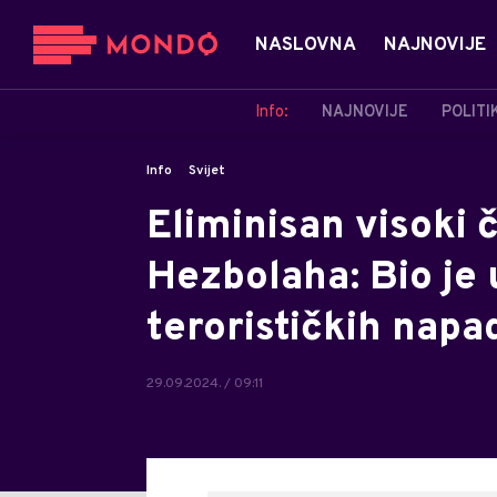
NASLOVNA
NAJNOVIJE
Info:
NAJNOVIJE
POLITI
Info
Svijet
Eliminisan visoki 
Hezbolaha: Bio je 
terorističkih napa
29.09.2024. / 09:11