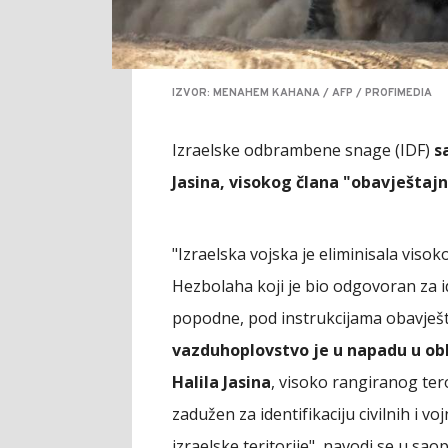
IZVOR: MENAHEM KAHANA / AFP / PROFIMEDIA
Izraelske odbrambene snage (IDF)
s
Jasina, visokog člana "obavještaj
"Izraelska vojska je eliminisala viso
Hezbolaha koji je bio odgovoran za iden
popodne, pod instrukcijama obavješta
vazduhoplovstvo je u napadu u obl
Halila Jasina
, visoko rangiranog ter
zadužen za identifikaciju civilnih i vo
izraelske teritorije", navodi se u sao