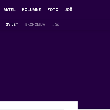
M:TEL
KOLUMNE
FOTO
JOŠ
SVIJET
EKONOMIJA
JOŠ