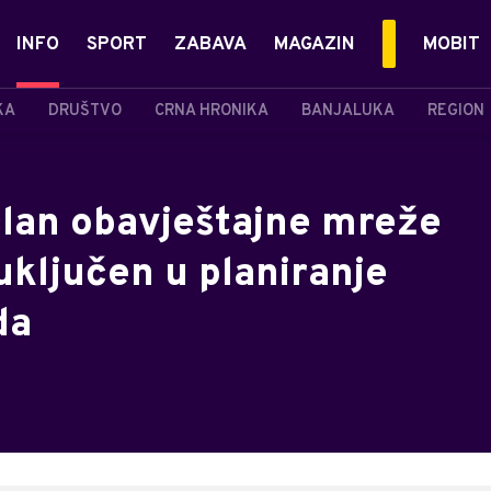
INFO
SPORT
ZABAVA
MAGAZIN
MOBIT
KA
DRUŠTVO
CRNA HRONIKA
BANJALUKA
REGION
član obavještajne mreže
uključen u planiranje
da