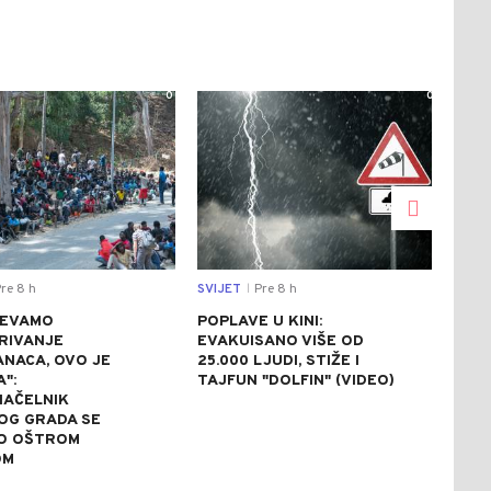
0
0
re 8 h
SVIJET
Pre 8 h
SVIJ
|
JEVAMO
POPLAVE U KINI:
AVG
RIVANJE
EVAKUISANO VIŠE OD
NA 
NACA, OVO JE
25.000 LJUDI, STIŽE I
ZBO
A":
TAJFUN "DOLFIN" (VIDEO)
NAP
AČELNIK
OG GRADA SE
O OŠTROM
OM