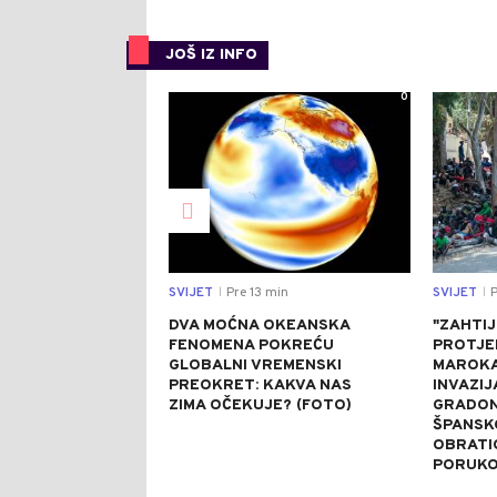
JOŠ IZ INFO
0
SVIJET
Pre 13 min
SVIJET
P
|
|
DVA MOĆNA OKEANSKA
"ZAHTI
FENOMENA POKREĆU
PROTJE
GLOBALNI VREMENSKI
MAROKA
PREOKRET: KAKVA NAS
INVAZIJ
ZIMA OČEKUJE? (FOTO)
GRADON
ŠPANSK
OBRATI
PORUK