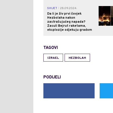
SVIJET
28.09.2024.
|
Da li je živ prvi čovjek
Hezbolaha nakon
zastrašujućeg napada?
Zasuli Bejrut raketama,
eksplozije odjekuju gradom
TAGOVI
IZRAEL
HEZBOLAH
PODIJELI