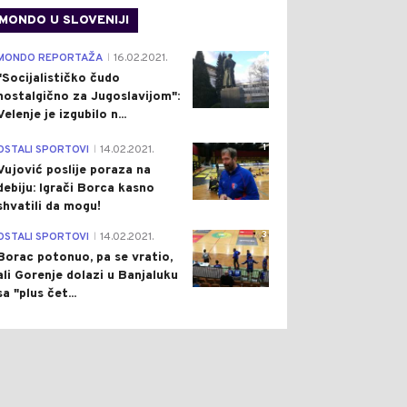
MONDO U SLOVENIJI
4
MONDO REPORTAŽA
16.02.2021.
|
"Socijalističko čudo
nostalgično za Jugoslavijom":
Velenje je izgubilo n...
1
OSTALI SPORTOVI
14.02.2021.
|
Vujović poslije poraza na
debiju: Igrači Borca kasno
shvatili da mogu!
3
OSTALI SPORTOVI
14.02.2021.
|
Borac potonuo, pa se vratio,
ali Gorenje dolazi u Banjaluku
sa "plus čet...