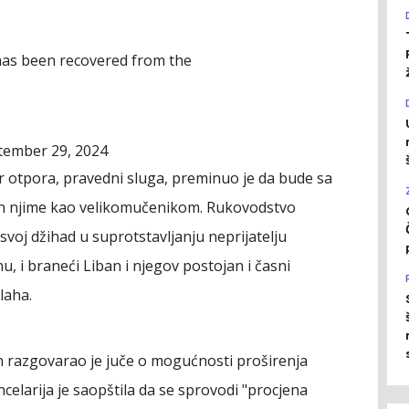
has been recovered from the
tember 29, 2024
 otpora, pravedni sluga, preminuo je da bude sa
an njime kao velikomučenikom. Rukovodstvo
 svoj džihad u suprotstavljanju neprijatelju
nu, i braneći Liban i njegov postojan i časni
laha.
n razgovarao je juče o mogućnosti proširenja
celarija je saopštila da se sprovodi "procjena