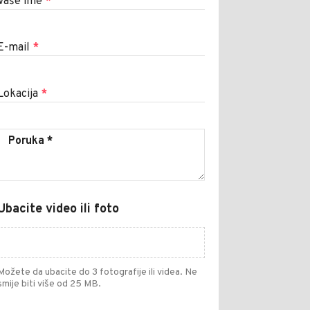
Vaše ime
*
E-mail
*
Lokacija
*
Ubacite video ili foto
Možete da ubacite do 3 fotografije ili videa. Ne
smije biti više od 25 MB.