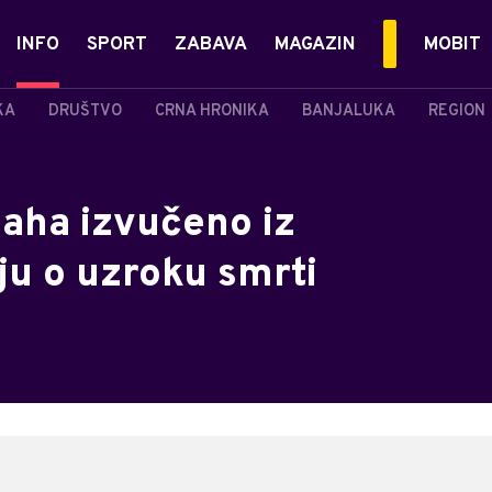
INFO
SPORT
ZABAVA
MAGAZIN
MOBIT
KA
DRUŠTVO
CRNA HRONIKA
BANJALUKA
REGION
laha izvučeno iz
aju o uzroku smrti