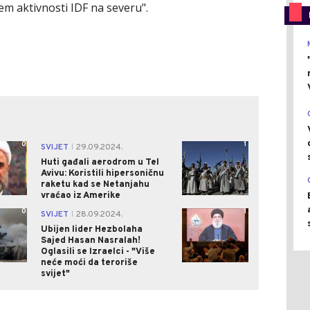
jem aktivnosti IDF na severu".
0
1
SVIJET
29.09.2024.
|
Huti gađali aerodrom u Tel
Avivu: Koristili hipersoničnu
raketu kad se Netanjahu
vraćao iz Amerike
0
1
SVIJET
28.09.2024.
|
Ubijen lider Hezbolaha
Sajed Hasan Nasralah!
Oglasili se Izraelci - "Više
neće moći da teroriše
svijet"