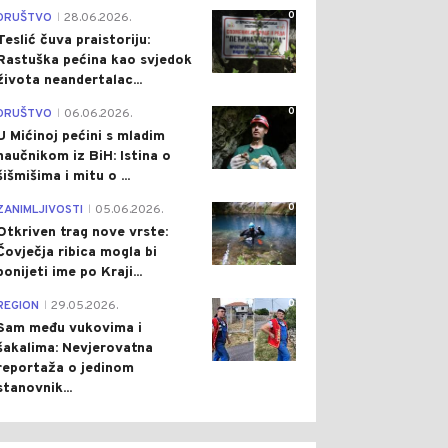
0
DRUŠTVO
28.06.2026.
|
Teslić čuva praistoriju:
Rastuška pećina kao svjedok
života neandertalac...
0
DRUŠTVO
06.06.2026.
|
U Mićinoj pećini s mladim
naučnikom iz BiH: Istina o
šišmišima i mitu o ...
0
ZANIMLJIVOSTI
05.06.2026.
|
Otkriven trag nove vrste:
Čovječja ribica mogla bi
ponijeti ime po Kraji...
0
REGION
29.05.2026.
|
Sam među vukovima i
šakalima: Nevjerovatna
reportaža o jedinom
stanovnik...