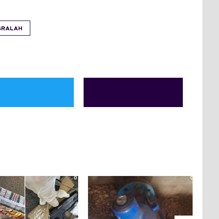
SRALAH
0
0