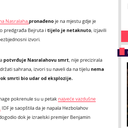
na Nasralaha,
pronađeno
je na mjestu gdje je
no predgrađa Bejruta i
tijelo je netaknuto
, izjavili
bezbjednosni izvori.
ja
potvrđuje Nasralahovu smrt
, nije precizirala
držati sahrana, izvori su naveli da na tijelu
nema
zrok smrti bio udar od eksplozije.
snage pokrenule su u petak
najveće vazdušne
.
IDF je saopštila da je napala Hezbolahov
 dogodio dok je izraelski premijer Benjamin