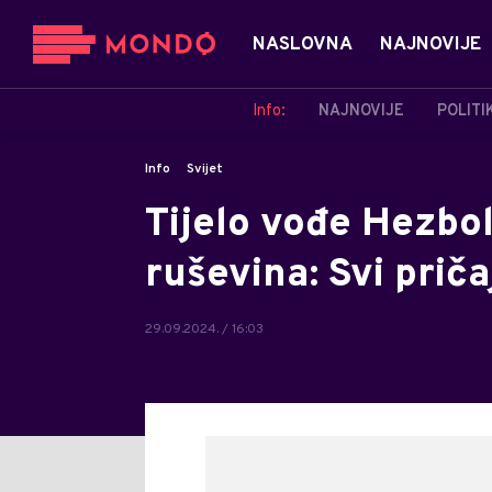
NASLOVNA
NAJNOVIJE
Info:
NAJNOVIJE
POLITI
Info
Svijet
Tijelo vođe Hezbo
ruševina: Svi prič
29.09.2024. / 16:03