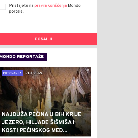
Pristajete na
pravila korišćenja
Mondo
portala.
POŠALJI
MONDO REPORTAŽE
0
21.07.2026.
PUTOVANJA
NAJDUŽA PEĆINA U BIH KRIJE
JEZERO, HILJADE ŠIŠMIŠA I
KOSTI PEĆINSKOG MED...