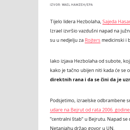
IZVOR: WAEL HAMZEH/EPA
Tijelo lidera Hezbolaha,
Sajeda Hasa
Izrael izvršio vazdušni napad na juž
su u nedjelju za
Rojters
medicinski i 
Iako izjava Hezbolaha od subote, ko
kako je tačno ubijen niti kada će se o
direktnih rana i da se čini da je u
Podsjetimo, izraelske odbrambene 
udare na Bejrut od rata 2006. godine
"centralni štab" u Bejrutu. Napad se
Netanjahu držao govor u UN.