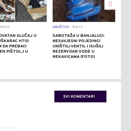
re 1 h
DRUŠTVO
Pre 1 h
REGI
|
OVATAN SLUČAJ U
SABOTAŽA U BANJALUCI:
VUČ
UŠKARAC HTIO
NESAVJESNI POJEDINCI
VEČ
 DA PREBACI
UNIŠTILI VENTIL I ISUŠILI
POZ
EN PIŠTOLJ U
REZERVOAR VODE U
RAZ
R
REKAVICAMA (FOTO)
(FO
SVI KOMENTARI