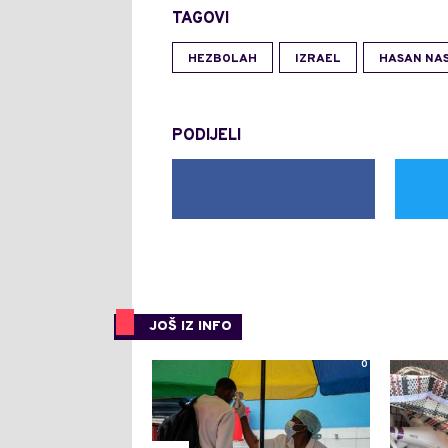
TAGOVI
HEZBOLAH
IZRAEL
HASAN NA
PODIJELI
JOŠ IZ INFO
0