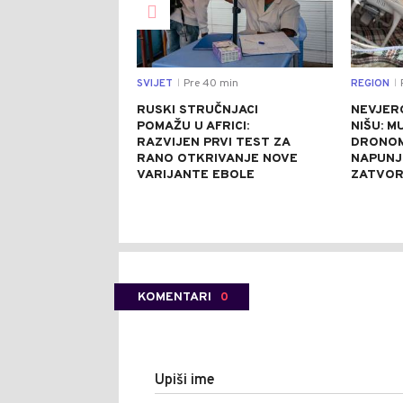
SVIJET
Pre 40 min
REGION
P
|
|
RUSKI STRUČNJACI
NEVJER
POMAŽU U AFRICI:
NIŠU: M
RAZVIJEN PRVI TEST ZA
DRONOM
RANO OTKRIVANJE NOVE
NAPUNJ
VARIJANTE EBOLE
ZATVO
KOMENTARI
0
Upiši ime