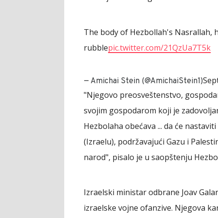
The body of Hezbollah's Nasrallah, 
rubble
pic.twitter.com/21QzUa7T5k
Sep
— Amichai Stein (@AmichaiStein1)
"Njegovo preosveštenstvo, gospodar
svojim gospodarom koji je zadovolj
Hezbolaha obećava ... da će nastaviti
(Izraelu), podržavajući Gazu i Palesti
narod", pisalo je u saopštenju Hezbo
Izraelski ministar odbrane Joav Gala
izraelske vojne ofanzive. Njegova kan