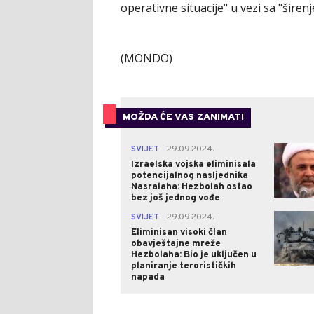
operativne situacije" u vezi sa "širen
(MONDO)
MOŽDA ĆE VAS ZANIMATI
SVIJET
29.09.2024.
|
Izraelska vojska eliminisala
potencijalnog nasljednika
Nasralaha: Hezbolah ostao
bez još jednog vođe
SVIJET
29.09.2024.
|
Eliminisan visoki član
obavještajne mreže
Hezbolaha: Bio je uključen u
planiranje terorističkih
napada